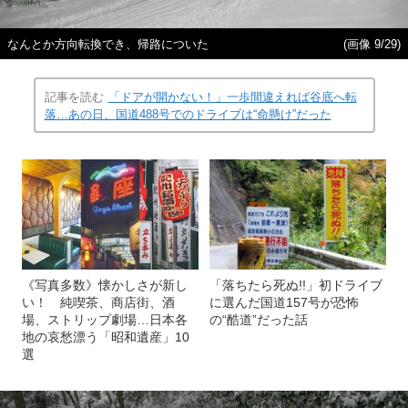
なんとか方向転換でき、帰路についた
(画像 9/29)
記事を読む
「ドアが開かない！」一歩間違えれば谷底へ転
落…あの日、国道488号でのドライブは“命懸け”だった
《写真多数》懐かしさが新し
「落ちたら死ぬ!!」初ドライブ
い！ 純喫茶、商店街、酒
に選んだ国道157号が恐怖
場、ストリップ劇場…日本各
の“酷道”だった話
地の哀愁漂う「昭和遺産」10
選