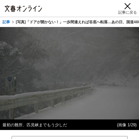
記事に戻る
記事
[写真]「ドアが開かない！」一歩間違えれば谷底へ転落…あの日、国道48
最初の難所、匹見峡までもう少しだ
(画像 1/29)