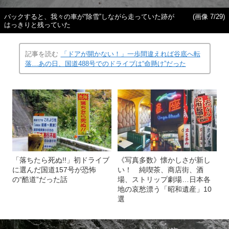
バックすると、我々の車が“除雪”しながら走っていた跡が
(画像 7/29)
はっきりと残っていた
記事を読む
「ドアが開かない！」一歩間違えれば谷底へ転
落…あの日、国道488号でのドライブは“命懸け”だった
「落ちたら死ぬ!!」初ドライブ
《写真多数》懐かしさが新し
に選んだ国道157号が恐怖
い！ 純喫茶、商店街、酒
の“酷道”だった話
場、ストリップ劇場…日本各
地の哀愁漂う「昭和遺産」10
選