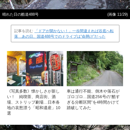
晴れた日の酷道488号
(画像 11/29)
記事を読む
「ドアが開かない！」一歩間違えれば谷底へ転
落…あの日、国道488号でのドライブは“命懸け”だった
《写真多数》懐かしさが新し
車は通行不能、倒木や落石が
い！ 純喫茶、商店街、酒
ゴロゴロ…国道256号の“酷す
場、ストリップ劇場…日本各
ぎる分断区間”を4時間かけて
地の哀愁漂う「昭和遺産」10
踏破してみた
選