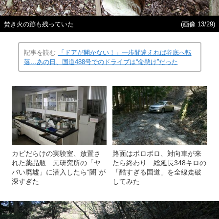
焚き火の跡も残っていた
(画像 13/29)
記事を読む
「ドアが開かない！」一歩間違えれば谷底へ転
落…あの日、国道488号でのドライブは“命懸け”だった
カビだらけの実験室、放置さ
路面はボロボロ、対向車が来
れた薬品瓶…元研究所の「ヤ
たら終わり…総延長348キロの
バい廃墟」に潜入したら“闇”が
「酷すぎる国道」を全線走破
深すぎた
してみた