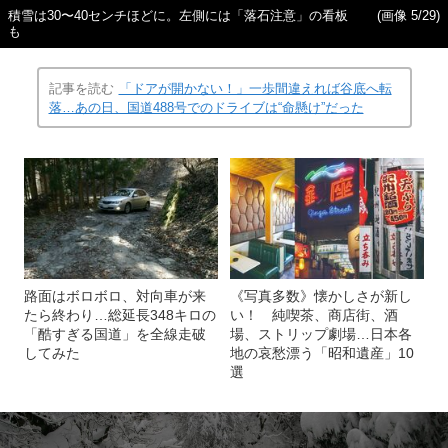
積雪は30〜40センチほどに。左側には「落石注意」の看板
(画像 5/29)
も
記事を読む
「ドアが開かない！」一歩間違えれば谷底へ転
落…あの日、国道488号でのドライブは“命懸け”だった
路面はボロボロ、対向車が来
《写真多数》懐かしさが新し
たら終わり…総延長348キロの
い！ 純喫茶、商店街、酒
「酷すぎる国道」を全線走破
場、ストリップ劇場…日本各
してみた
地の哀愁漂う「昭和遺産」10
選