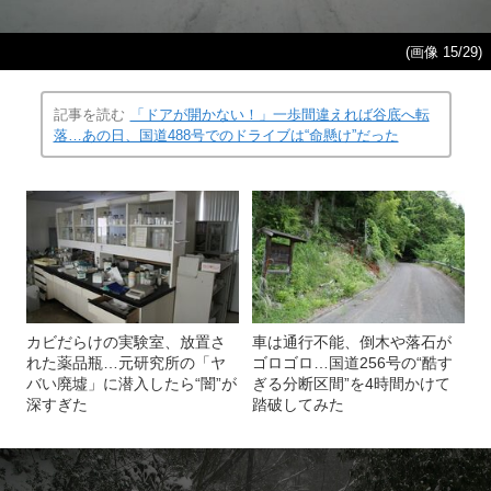
(画像 15/29)
記事を読む
「ドアが開かない！」一歩間違えれば谷底へ転
落…あの日、国道488号でのドライブは“命懸け”だった
カビだらけの実験室、放置さ
車は通行不能、倒木や落石が
れた薬品瓶…元研究所の「ヤ
ゴロゴロ…国道256号の“酷す
バい廃墟」に潜入したら“闇”が
ぎる分断区間”を4時間かけて
深すぎた
踏破してみた