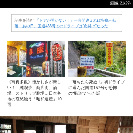
(画像 21/29)
記事を読む
「ドアが開かない！」一歩間違えれば谷底へ転
落…あの日、国道488号でのドライブは“命懸け”だった
《写真多数》懐かしさが新し
「落ちたら死ぬ!!」初ドライブ
い！ 純喫茶、商店街、酒
に選んだ国道157号が恐怖
場、ストリップ劇場…日本各
の“酷道”だった話
地の哀愁漂う「昭和遺産」10
選