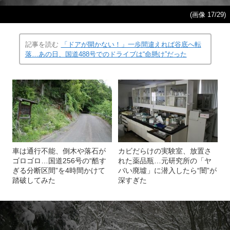
(画像 17/29)
記事を読む
「ドアが開かない！」一歩間違えれば谷底へ転
落…あの日、国道488号でのドライブは“命懸け”だった
車は通行不能、倒木や落石が
カビだらけの実験室、放置さ
ゴロゴロ…国道256号の“酷す
れた薬品瓶…元研究所の「ヤ
ぎる分断区間”を4時間かけて
バい廃墟」に潜入したら“闇”が
踏破してみた
深すぎた