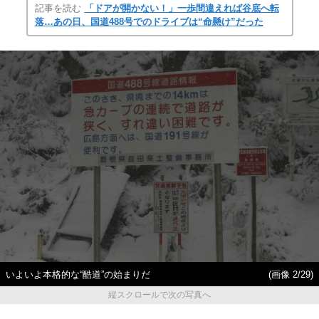
記事を読む
「ドアが開かない！」一歩間違えれば谷底へ転
落…あの日、国道488号でのドライブは“命懸け”だった
いよいよ本格的な“酷道”の始まりだ
(画像 2/29)
縦スクロールで次の写真へ