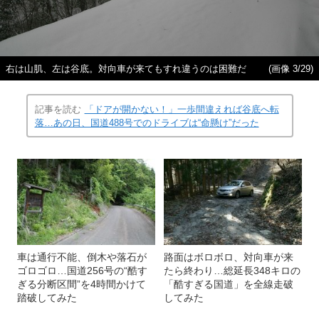
右は山肌、左は谷底。対向車が来てもすれ違うのは困難だ
(画像 3/29)
記事を読む
「ドアが開かない！」一歩間違えれば谷底へ転
落…あの日、国道488号でのドライブは“命懸け”だった
車は通行不能、倒木や落石が
路面はボロボロ、対向車が来
ゴロゴロ…国道256号の“酷す
たら終わり…総延長348キロの
ぎる分断区間”を4時間かけて
「酷すぎる国道」を全線走破
踏破してみた
してみた