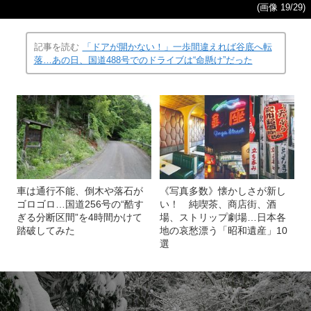
(画像 19/29)
記事を読む
「ドアが開かない！」一歩間違えれば谷底へ転
落…あの日、国道488号でのドライブは“命懸け”だった
車は通行不能、倒木や落石が
《写真多数》懐かしさが新し
ゴロゴロ…国道256号の“酷す
い！ 純喫茶、商店街、酒
ぎる分断区間”を4時間かけて
場、ストリップ劇場…日本各
踏破してみた
地の哀愁漂う「昭和遺産」10
選