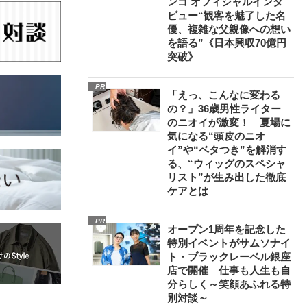
ンゴ オフィシャルインタ
ビュー“観客を魅了した名
優、複雑な父親像への想い
を語る”《日本興収70億円
突破》
PR
「えっ、こんなに変わる
の？」36歳男性ライター
のニオイが激変！ 夏場に
気になる“頭皮のニオ
イ”や“ベタつき”を解消す
る、“ウィッグのスペシャ
リスト”が生み出した徹底
ケアとは
PR
オープン1周年を記念した
特別イベントがサムソナイ
ト・ブラックレーベル銀座
店で開催 仕事も人生も自
分らしく～笑顔あふれる特
別対談～