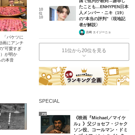
国で批判が殺到→謝罪し
たことも…ENHYPEN日本
10
人メンバー・ニキ（19）
位
10
の“本当の評判”〈現地記
者が解説〉
吉崎 エイジーニョ
」「バケツに
動画にアンチ
の“可愛すぎ
11位から20位を見る
4）が明か
への本音
SPECIAL
PR
《映画『Michael／マイケ
ル』》父ジョセフ・ジャク
ソン役、コールマン・ドミ