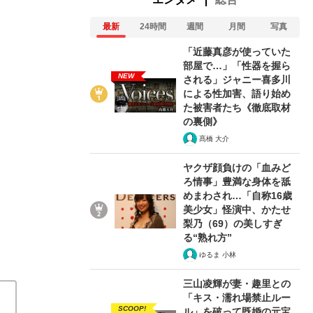
最新
24時間
週間
月間
写真
「近藤真彦が使っていた
部屋で…」「性器を握ら
NEW
される」ジャニー喜多川
による性加害、語り始め
た被害者たち《徹底取材
深谷市・チャーラジマで『論語と算盤』が生まれる
の裏側》
『青天を衝け』（NHK）
2021/02/28
髙橋 大介
ヤクザ顔負けの「血みど
関連記事
ろ情事」豊満な身体を舐
めまわされ…「自称16歳
美少女」怪演中、かたせ
「いつ辞めてやろうか」芝居嫌いだった吉沢亮が大河ド
梨乃（69）の美しすぎ
河俳優”本郷奏多はなぜブレイクできないのか 「僕は
る“熟れ方”
ぎる素顔
《大河ドラマ『青天を衝け』スタート》吉沢亮
ゆるま 小林
勝新太郎まで…渋沢栄一を演じた役者たち
三山凌輝が妻・趣里との
「キス・濡れ場禁止ルー
SCOOP!
ル」を破って既婚の元宝