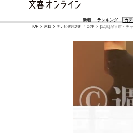
新着
ランキング
カテ
TOP
連載
テレビ健康診断
記事
[写真]深谷市・
スクープ
ニュー
おすすめのキ
#藤田晋
#三
#玉木雄一郎
「90%は失敗する。でも…」本田圭佑が初め
終戦から81年