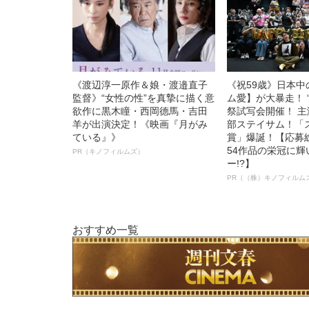
《渡辺淳一原作＆娘・渡邉直子
《祝59歳》日本
監督》“女性の性”を真摯に描く意
ム愛】が大暴走！ 
欲作に黒木瞳・西岡德馬・吉田
祭試写会開催！ 
羊が出演決定！《映画『月がみ
部ステイサム！「
ている』》
賞」爆誕！【応募総
54作品の栄冠に
PR（キノフィルムズ）
ー!?】
PR（（株）キノフィルム
おすすめ一覧