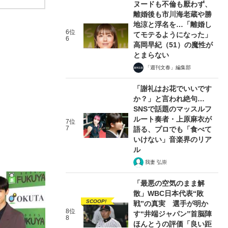
ヌードも不倫も厭わず、
離婚後も市川海老蔵や勝
地涼と浮名を…「離婚し
6位
てモテるようになった」
6
高岡早紀（51）の魔性が
とまらない
「週刊文春」編集部
「謝礼はお花でいいです
か？」と言われ絶句…
SNSで話題のマッスルフ
ルート奏者・上原麻衣が
7位
7
語る、プロでも「食べて
いけない」音楽界のリア
ル
我妻 弘崇
「最悪の空気のまま解
散」WBC日本代表“敗
SCOOP!
戦”の真実 選手が明か
8位
す“井端ジャパン”首脳陣
8
ほんとうの評価「良い距