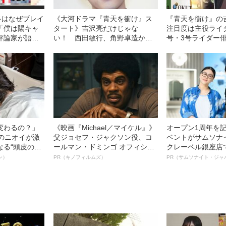
多はなぜブレイ
《大河ドラマ『青天を衝け』ス
『青天を衝け』
「僕は陽キャ
タート》吉沢亮だけじゃな
注目度は主役ライ
評論家が語る
い！ 西田敏行、角野卓造から
号・3号ライダー
勝新太郎まで…渋沢栄一を演じ
の法則
た役者たち
変わるの？」
《映画『Michael／マイケル』》
オープン1周年を
ーのニオイが激
父ジョセフ・ジャクソン役、コ
ベントがサムソナ
なる“頭皮のニ
ールマン・ドミンゴ オフィシャ
クレーベル銀座店
”を解消す
ルインタビュー“観客を魅了した
も人生も自分らし
ン）
PR（キノフィルムズ）
PR（サムソナイト・ジャ
スペシャリス
名優、複雑な父親像への想いを
れる特別対談～
徹底ケアとは
語る”《日本興収70億円突破》