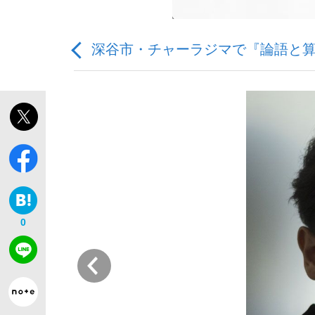
深谷市・チャーラジマで『論語と
「敗因分析は一切聞かれなかった」侍ジャパン選
キングの誕生を、目撃せよ。
0
the Style
前
「目標達成できなかったからと言って…」サッ