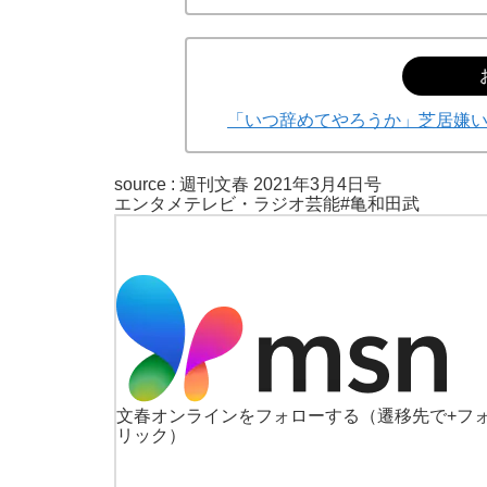
「いつ辞めてやろうか」芝居嫌
source :
週刊文春 2021年3月4日号
エンタメ
テレビ・ラジオ
芸能
#亀和田武
文春オンラインをフォローする
（遷移先で+フ
リック）