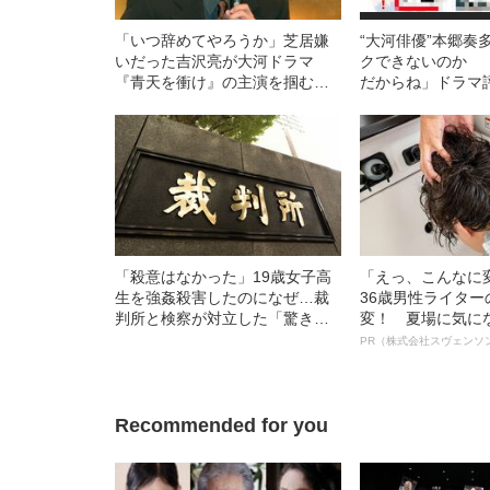
「いつ辞めてやろうか」芝居嫌
“大河俳優”本郷奏
いだった吉沢亮が大河ドラマ
クできないのか 
『青天を衝け』の主演を掴むま
だからね」ドラマ
で
意外すぎる素顔
「殺意はなかった」19歳女子高
「えっ、こんなに
生を強姦殺害したのになぜ…裁
36歳男性ライタ
判所と検察が対立した「驚きの
変！ 夏場に気に
判決」（昭和42年の事件）
オイ”や“ベタつき
PR（株式会社スヴェンソ
る、“ウィッグの
ト”が生み出した
Recommended for you