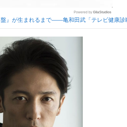
Powered by 
GliaStudios
算盤』が生まれるまで――亀和田武「テレビ健康診
いまさら聞け
Mute
手が証言した“NPB聞...
「クマが悪者扱いされているの
もっと見る
カー日本代表・森保一監督...