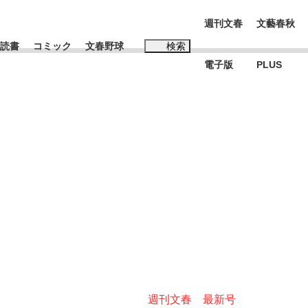
週刊文春
文藝春秋
読書
コミック
文春野球
検索
電子版
PLUS
インタビュー
読書
#松田聖子
む将棋
BC日本代表“敗戦”の真実 選手が明かす...
週刊文春 最新号