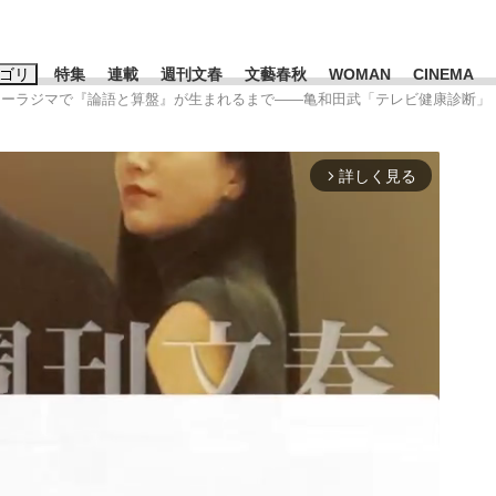
ゴリ
特集
連載
週刊文春
文藝春秋
WOMAN
CINEMA
チャーラジマで『論語と算盤』が生まれるまで――亀和田武「テレビ健康診断」
キーワード入力
ス
エンタメ
ライフ
ビジネス
詳しく見る
arrow_forward_ios
ーワードタグ一覧
山凌輝
#高市早苗
#後藤真希
#森岡毅
#城彰二
#内田有紀
観る将棋、読
#亀和田武
て明かした日本代表監督に...
「最悪の空気のまま解散」W