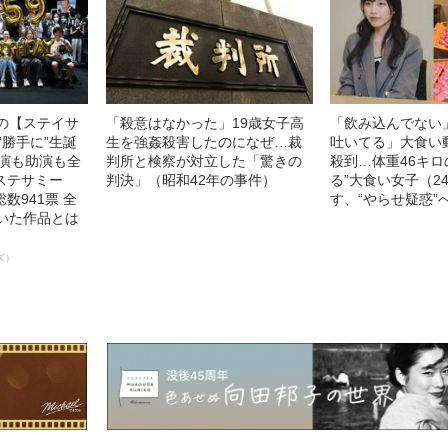
中の【ステイサ
「殺意はなかった」19歳女子高
「飲み込んでない
“勝手に”生誕
生を強姦殺害したのになぜ…裁
吐いてる」大食い
主演も助演も全
判所と検察が対立した「驚きの
殺到…体重46キロ
ステサミー
判決」（昭和42年の事件）
る”大食い女子（2
数941票 全
す、“やらせ疑惑”
輝いた作品とは
ズ）