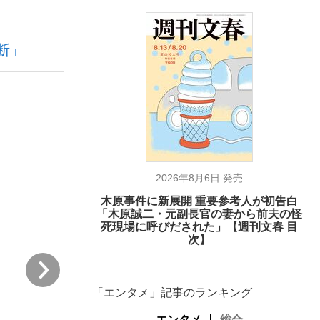
断」
ない資産運用のすべて
が悲しい」『北の国から』倉本聰氏（91...
2026年8月6日 発売
木原事件に新展開 重要参考人が初告白
「木原誠二・元副長官の妻から前夫の怪
死現場に呼びだされた」【週刊文春 目
次】
次
「エンタメ」記事のランキング
エンタメ
総合