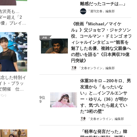
離感だったコーチは…」
の吉沢亮も…
「週刊文春」編集部
ダー超え「2
俳優」ブレイク
《映画『Michael／マイケ
ル』》父ジョセフ・ジャクソン
役、コールマン・ドミンゴ オフ
PR
ィシャルインタビュー“観客を
魅了した名優、複雑な父親像へ
の想いを語る”《日本興収70億
円突破》
「文春オンライン」編集部
記念した特別イ
体重30キロ→200キロ、男
イト・ブラッ
友達から「もったいな
で開催 仕事
い」と…インフルエンサ
く～笑顔あふ
パン）
9位
ー・ゆりん（36）が明か
9
す、気づいたら超えてい
た“3桁の壁”
「文春オンライン」編集部
「軽率な発言だった」韓