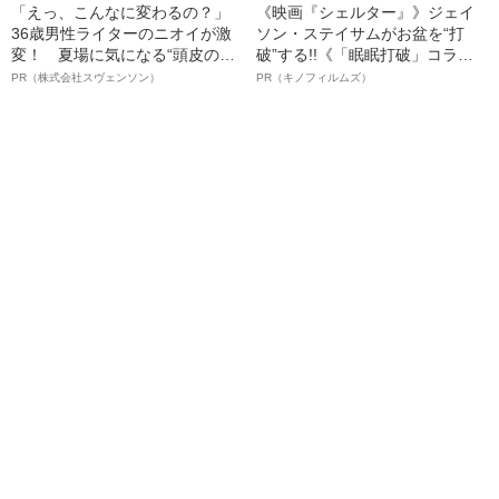
「えっ、こんなに変わるの？」
《映画『シェルター』》ジェイ
36歳男性ライターのニオイが激
ソン・ステイサムがお盆を“打
変！ 夏場に気になる“頭皮のニ
破”する!!《「眠眠打破」コラ
オイ”や“ベタつき”を解消す
ボ》
PR（株式会社スヴェンソン）
PR（キノフィルムズ）
る、“ウィッグのスペシャリス
ト”が生み出した徹底ケアとは