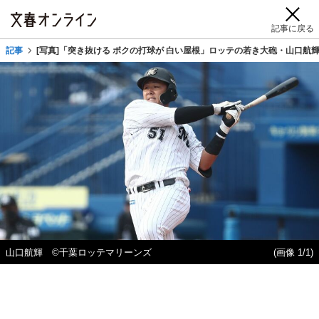
記事に戻る
記事
[写真]「突き抜ける ボクの打球が 白い屋根」ロッテの若き大砲・山口航
山口航輝 ©千葉ロッテマリーンズ
(画像 1/1)