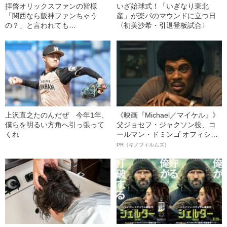
拝啓オリックスファンの皆様
いざ始球式！「いぎなり東北
「関西なら阪神ファンちゃう
産」が楽パのマウンドに立つ日
の？」と言われても…
〈初美沙希・引退登板試合〉
上沢直之たのんだぜ 今年1年、
《映画『Michael／マイケル』》
僕らを明るい方角へ引っ張って
父ジョセフ・ジャクソン役、コ
くれ
ールマン・ドミンゴ オフィシャ
ルインタビュー“観客を魅了した
PR（キノフィルムズ）
名優、複雑な父親像への想いを
語る”《日本興収70億円突破》