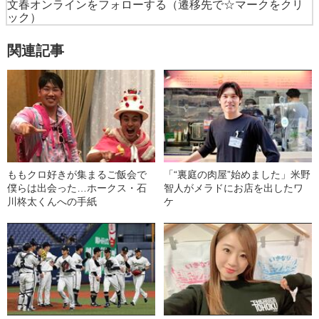
文春オンラインをフォローする
（遷移先で☆マークをクリ
ック）
関連記事
ももクロ好きが集まるご飯会で
「“裏庭の肉屋”始めました」米野
僕らは出会った…ホークス・石
智人がメラドにお店を出したワ
川柊太くんへの手紙
ケ