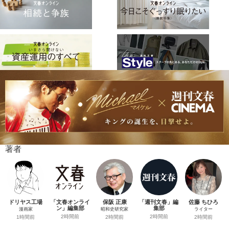
著者
ドリヤス工場
「文春オンライ
保阪 正康
「週刊文春」編
佐藤 ちひろ
ン」編集部
集部
漫画家
昭和史研究家
ライター
2時間前
2時間前
1時間前
2時間前
2時間前