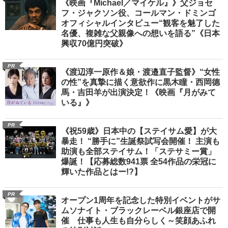
《映画『Michael／マイケル』》父ジョセ
フ・ジャクソン役、コールマン・ドミンゴ
オフィシャルインタビュー“観客を魅了した
名優、複雑な父親像への想いを語る”《日本
興収70億円突破》
PR
《渡辺淳一原作＆娘・渡邉直子監督》“女性
の性”を真摯に描く意欲作に黒木瞳・西岡德
馬・吉田羊が出演決定！《映画『月がみて
いる』》
PR
《祝59歳》日本中の【ステイサム愛】が大
暴走！ “勝手に”生誕祭試写会開催！ 主演も
助演も全部ステイサム！「ステサミー賞」
爆誕！【応募総数941票 全54作品の栄冠に
輝いた作品とはー!?】
PR
オープン1周年を記念した特別イベントがサ
ムソナイト・ブラックレーベル銀座店で開
催 仕事も人生も自分らしく～笑顔あふれ