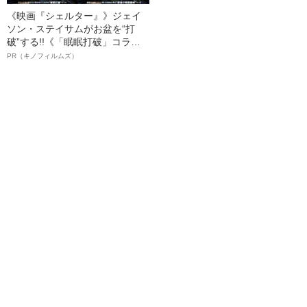
《映画『シェルター』》ジェイ
ソン・ステイサムがお盆を“打
破”する!!《「眠眠打破」コラ
ボ》
PR（キノフィルムズ）