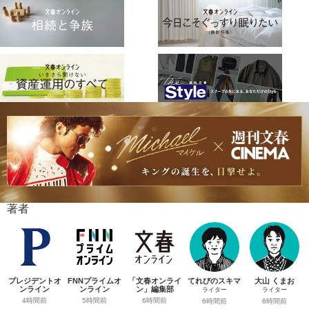
著者
プレジデントオ
FNNプライムオ
「文春オンライ
てれびのスキマ
大山 くまお
ンライン
ンライン
ン」編集部
ライター
ライター
4時間前
5時間前
6時間前
6時間前
6時間前