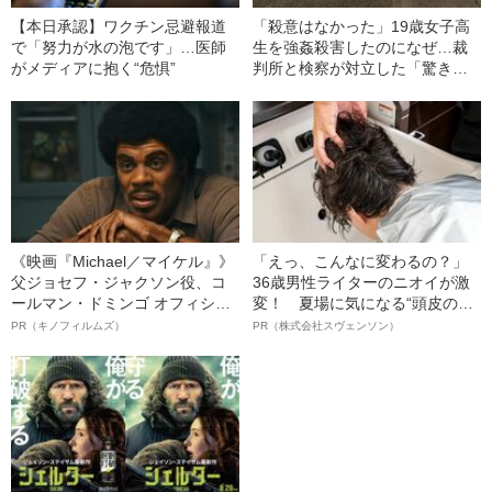
【本日承認】ワクチン忌避報道
「殺意はなかった」19歳女子高
で「努力が水の泡です」…医師
生を強姦殺害したのになぜ…裁
がメディアに抱く“危惧”
判所と検察が対立した「驚きの
判決」（昭和42年の事件）
《映画『Michael／マイケル』》
「えっ、こんなに変わるの？」
父ジョセフ・ジャクソン役、コ
36歳男性ライターのニオイが激
ールマン・ドミンゴ オフィシャ
変！ 夏場に気になる“頭皮のニ
ルインタビュー“観客を魅了した
オイ”や“ベタつき”を解消す
PR（キノフィルムズ）
PR（株式会社スヴェンソン）
名優、複雑な父親像への想いを
る、“ウィッグのスペシャリス
語る”《日本興収70億円突破》
ト”が生み出した徹底ケアとは