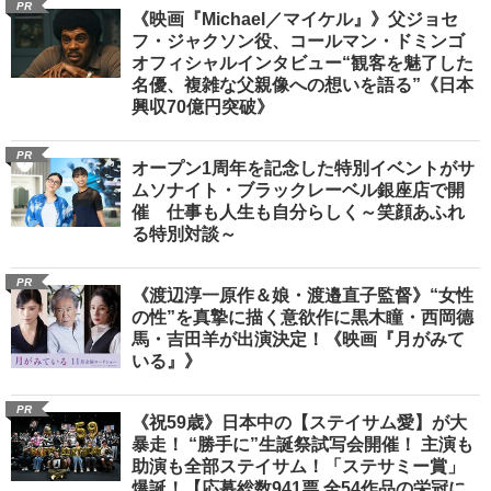
PR
《映画『Michael／マイケル』》父ジョセ
フ・ジャクソン役、コールマン・ドミンゴ
オフィシャルインタビュー“観客を魅了した
名優、複雑な父親像への想いを語る”《日本
興収70億円突破》
PR
オープン1周年を記念した特別イベントがサ
ムソナイト・ブラックレーベル銀座店で開
催 仕事も人生も自分らしく～笑顔あふれ
る特別対談～
PR
《渡辺淳一原作＆娘・渡邉直子監督》“女性
の性”を真摯に描く意欲作に黒木瞳・西岡德
馬・吉田羊が出演決定！《映画『月がみて
いる』》
PR
《祝59歳》日本中の【ステイサム愛】が大
暴走！ “勝手に”生誕祭試写会開催！ 主演も
助演も全部ステイサム！「ステサミー賞」
爆誕！【応募総数941票 全54作品の栄冠に