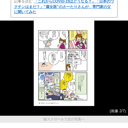
記事を読む
「これからCOVID-19はどうなる？」「日本のワ
クチンはまだ？」“腐女医”のさーたりさんが、専門家の父
に聞いてみた
(画像 2/7)
縦スクロールで次の写真へ