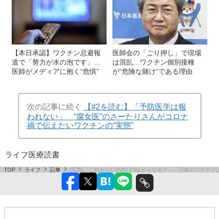
【本日承認】ワクチン忌避報
医師会の「ごり押し」で現場
道で「努力が水の泡です」…
は混乱…ワクチン個別接種
医師がメディアに抱く“危惧”
が“危険な賭け”である理由
次の記事に続く
【#2を読む】「予防医学は報
われない」 “腐女医”のさーたりさんがコロナ
禍で伝えたいワクチンの“実態”
ライフ
医療
読書
TOP
ライフ
記事
[写真]「これからCOVID-19はどうなる？」「日本のワク