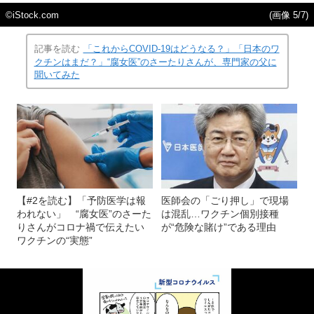
©iStock.com
(画像 5/7)
記事を読む
「これからCOVID-19はどうなる？」「日本のワ
クチンはまだ？」“腐女医”のさーたりさんが、専門家の父に
聞いてみた
【#2を読む】「予防医学は報
医師会の「ごり押し」で現場
われない」 “腐女医”のさーた
は混乱…ワクチン個別接種
りさんがコロナ禍で伝えたい
が“危険な賭け”である理由
ワクチンの“実態”