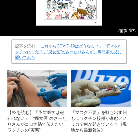
(画像 3/7)
記事を読む
「これからCOVID-19はどうなる？」「日本のワ
クチンはまだ？」“腐女医”のさーたりさんが、専門家の父に
聞いてみた
【#2を読む】「予防医学は報
「マスク不要」を打ち出す州
われない」 “腐女医”のさーた
も…ワクチン接種が進むアメ
りさんがコロナ禍で伝えたい
リカで何が起きている？《現
ワクチンの“実態”
地から最新報告》