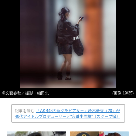
©文藝春秋／撮影・細田忠
(画像 19/35)
記事を読む
「AKB48の新グラビア女王」鈴木優香（20）が
40代アイドルプロデューサーと“合鍵半同棲”《スクープ撮》