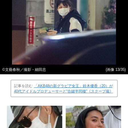
©文藝春秋／撮影・細田忠
(画像 13/35)
記事を読む
「AKB48の新グラビア女王」鈴木優香（20）が
40代アイドルプロデューサーと“合鍵半同棲”《スクープ撮》