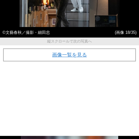
©文藝春秋／撮影・細田忠
(画像 18/35)
縦スクロールで次の写真へ
画像一覧を見る