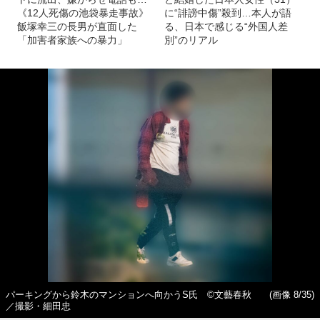
《12人死傷の池袋暴走事故》
に“誹謗中傷”殺到…本人が語
飯塚幸三の長男が直面した
る、日本で感じる“外国人差
「加害者家族への暴力」
別”のリアル
パーキングから鈴木のマンションへ向かうS氏 ©文藝春秋
(画像 8/35)
／撮影・細田忠