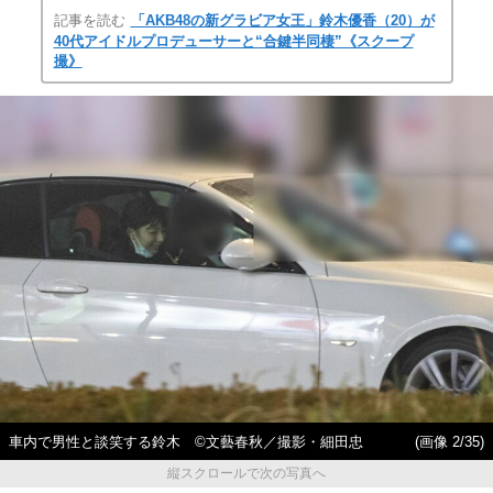
記事を読む
「AKB48の新グラビア女王」鈴木優香（20）が
40代アイドルプロデューサーと“合鍵半同棲”《スクープ
撮》
車内で男性と談笑する鈴木 ©文藝春秋／撮影・細田忠
(画像 2/35)
縦スクロールで次の写真へ