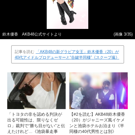
鈴木優香 AKB48公式サイトより
(画像 3/35)
記事を読む
「AKB48の新グラビア女王」鈴木優香（20）が
40代アイドルプロデューサーと“合鍵半同棲”《スクープ撮》
「トヨタの非を認める判決が
【#2を読む】AKB48鈴木優香
出る可能性は、限りなくゼ
（20）がジャニーズ風イケメ
ロ」裁判で“勝ち目がない”と伝
ンと池袋ホテルお泊まり《半
えたけれど…《池袋暴走事
同棲の40代男性とは別》