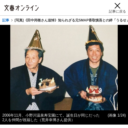
記事に戻る
記事
[写真]《田中邦衛さん追悼》知られざる元SMAP香取慎吾との絆「うる
2006年11月、小野川温泉寿宝園にて。誕生日が同じだった
(画像 1/24)
2人を仲間が祝福した（荒井幸博さん提供）