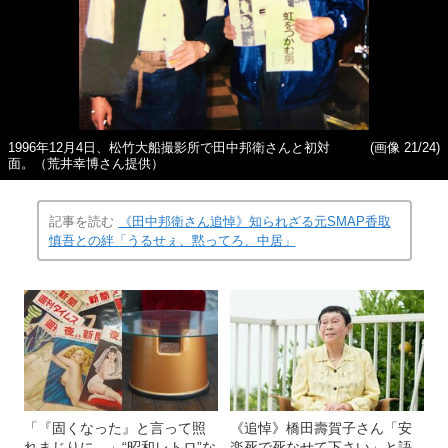
1996年12月4日、松竹大船撮影所で田中邦衛さんと初対
(画像 21/24)
面。（荒井幸博さん提供）
記事を読む
《田中邦衛さん追悼》知られざる元SMAP香取
慎吾との絆「うるせぇ、黙ってろ、中居」
「『固くなった』と言って照
《追悼》橋田壽賀子さん「安
れまじりに…」“昭和レトロ”な
楽死で死なせて下さい」と語