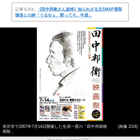
記事を読む
《田中邦衛さん追悼》知られざる元SMAP香取
慎吾との絆「うるせぇ、黙ってろ、中居」
米沢市で2007年7月14日開催した生涯一度の「田中邦衛映
(画像 2/24)
画祭」