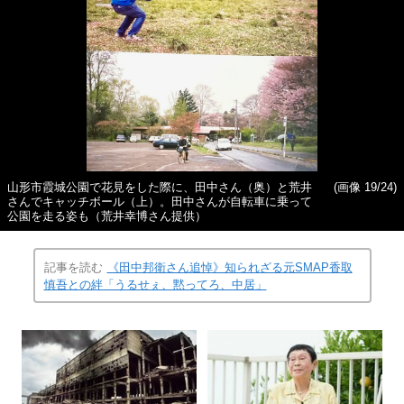
山形市霞城公園で花見をした際に、田中さん（奥）と荒井
(画像 19/24)
さんでキャッチボール（上）。田中さんが自転車に乗って
公園を走る姿も（荒井幸博さん提供）
記事を読む
《田中邦衛さん追悼》知られざる元SMAP香取
慎吾との絆「うるせぇ、黙ってろ、中居」