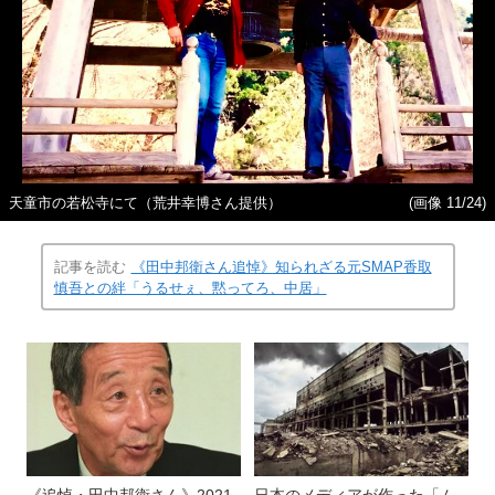
天童市の若松寺にて（荒井幸博さん提供）
(画像 11/24)
記事を読む
《田中邦衛さん追悼》知られざる元SMAP香取
慎吾との絆「うるせぇ、黙ってろ、中居」