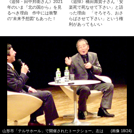
《追悼・田中邦衛さん》2021
《追悼》橋田壽賀子さん「安
年のいま『北の国から』を見
楽死で死なせて下さい」と語
るべき理由 作中には衝撃
った理由 「そろそろ、おさ
の“未来予想図”もあった！
らばさせて下さい」という権
利があってもいい
山形市「テルサホール」で開催されたトークショー。左は
(画像 18/24)