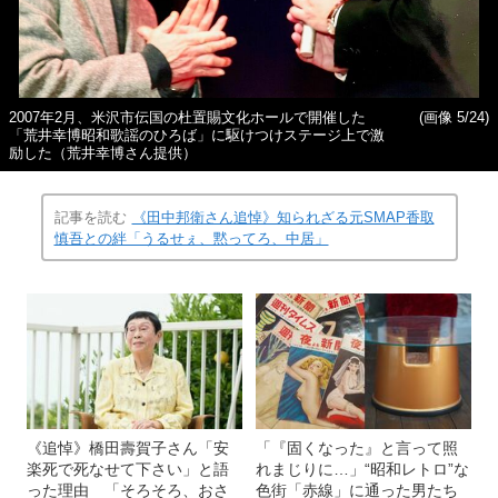
2007年2月、米沢市伝国の杜置賜文化ホールで開催した
(画像 5/24)
「荒井幸博昭和歌謡のひろば」に駆けつけステージ上で激
励した（荒井幸博さん提供）
記事を読む
《田中邦衛さん追悼》知られざる元SMAP香取
慎吾との絆「うるせぇ、黙ってろ、中居」
《追悼》橋田壽賀子さん「安
「『固くなった』と言って照
楽死で死なせて下さい」と語
れまじりに…」“昭和レトロ”な
った理由 「そろそろ、おさ
色街「赤線」に通った男たち