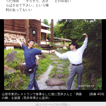
った理由 「そろそろ、おさ
との出会い
らばさせて下さい」という権
利があってもいい
山形市東沢レストランで食事をした後に荒井さんと「満腹
(画像 4/24)
の舞」を披露（荒井幸博さん提供）
縦スクロールで次の写真へ