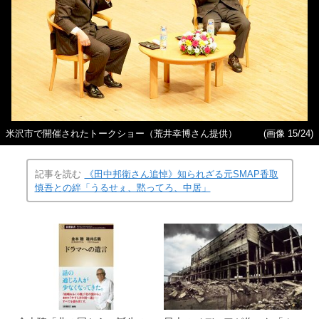
米沢市で開催されたトークショー（荒井幸博さん提供）
(画像 15/24)
記事を読む
《田中邦衛さん追悼》知られざる元SMAP香取
慎吾との絆「うるせぇ、黙ってろ、中居」