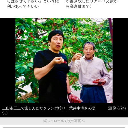
らばさせて下さい」という権
が書き残したリアル〈文豪か
利があってもいい
ら高倉健まで〉
上山市三上で楽しんだサクランボ狩り（荒井幸博さん提
(画像 8/24)
供）
縦スクロールで次の写真へ