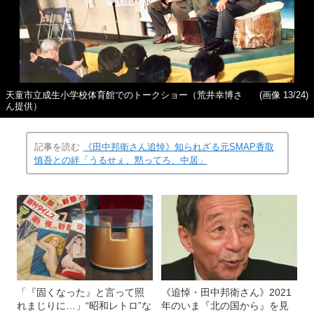
天童市立成生小学校体育館でのトークショー（荒井幸博さ
(画像 13/24)
ん提供）
記事を読む
《田中邦衛さん追悼》知られざる元SMAP香取
慎吾との絆「うるせぇ、黙ってろ、中居」
「『固くなった』と言って照
《追悼・田中邦衛さん》2021
れまじりに…」“昭和レトロ”な
年のいま『北の国から』を見