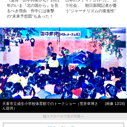
《追悼・田中邦衛さん》2021
日本のメディアが作った「ム
年のいま『北の国から』を見
ラ社会」 朝日新聞記者が憂
るべき理由 作中には衝撃
う“ジャーナリズムの後進性”
の“未来予想図”もあった！
天童市立成生小学校体育館でのトークショー（荒井幸博さ
(画像 12/24)
ん提供）
縦スクロールで次の写真へ