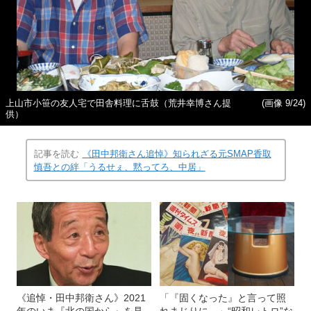
上山市小笹の友人宅で田舎料理に舌鼓（荒井幸博さん提
(画像 9/24)
供）
記事を読む
《田中邦衛さん追悼》知られざる元SMAP香取
慎吾との絆「うるせぇ、黙ってろ、中居」
《追悼・田中邦衛さん》2021
「『固くなった』と言って照