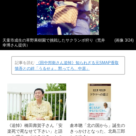
天童市成生の草野果樹園で挑戦したサクランボ狩り（荒井
(画像 3/24)
幸博さん提供）
記事を読む
《田中邦衛さん追悼》知られざる元SMAP香取
慎吾との絆「うるせぇ、黙ってろ、中居」
《追悼》橋田壽賀子さん「安
倉本聰「北の国から」誕生の
楽死で死なせて下さい」と語
きっかけとなった、北島三郎