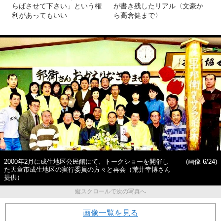
らばさせて下さい」という権
が書き残したリアル〈文豪か
利があってもいい
ら高倉健まで〉
2000年2月に成生地区公民館にて、トークショーを開催し
(画像 6/24)
た天童市成生地区の実行委員の方々と再会（荒井幸博さん
提供）
縦スクロールで次の写真へ
画像一覧を見る