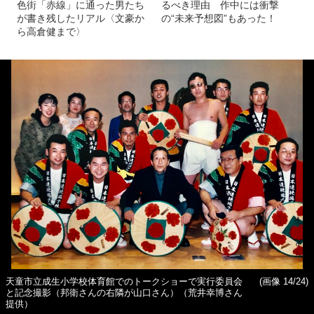
色街「赤線」に通った男たち
るべき理由 作中には衝撃
が書き残したリアル〈文豪か
の“未来予想図”もあった！
ら高倉健まで〉
天童市立成生小学校体育館でのトークショーで実行委員会
(画像 14/24)
と記念撮影（邦衛さんの右隣が山口さん）（荒井幸博さん
提供）