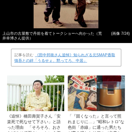
上山市の古屋敷で丹前を着てトークショーへ向かった（荒
(画像 7/24)
井幸博さん提供）
記事を読む
《田中邦衛さん追悼》知られざる元SMAP香取
慎吾との絆「うるせぇ、黙ってろ、中居」
《追悼》橋田壽賀子さん「安
「『固くなった』と言って照
楽死で死なせて下さい」と語
れまじりに…」“昭和レトロ”な
った理由 「そろそろ、おさ
色街「赤線」に通った男たち