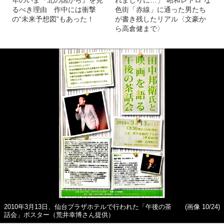
年のいま『北の国から』を見
れまじりに…」“昭和レトロ”な
るべき理由 作中には衝撃
色街「赤線」に通った男たち
の“未来予想図”もあった！
が書き残したリアル〈文豪か
ら高倉健まで〉
2010年3月13日、仙台プラザホテルで行われた「午後の茶
(画像 10/24)
話会」ポスター（荒井幸博さん提供）