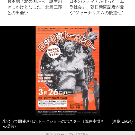
倉本聰「北の国から」誕生の
日本のメディアが作った「ム
きっかけとなった、北島三郎
ラ社会」 朝日新聞記者が憂
との出会い
う“ジャーナリズムの後進性”
米沢市で開催されたトークショーのポスター（荒井幸博さ
(画像 16/24)
ん提供）
縦スクロールで次の写真へ