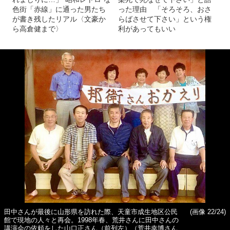
色街「赤線」に通った男たち
った理由 「そろそろ、おさ
が書き残したリアル〈文豪か
らばさせて下さい」という権
ら高倉健まで〉
利があってもいい
田中さんが最後に山形県を訪れた際、天童市成生地区公民
(画像 22/24)
館で現地の人々と再会。1998年春、荒井さんに田中さんの
講演会の依頼をした山口正さん（前列左）（荒井幸博さん