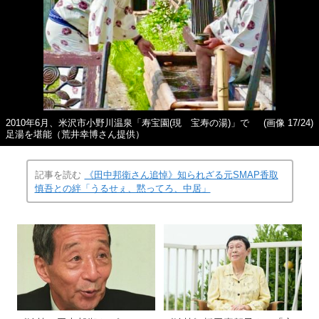
2010年6月、米沢市小野川温泉「寿宝園(現 宝寿の湯)」で
(画像 17/24)
足湯を堪能（荒井幸博さん提供）
記事を読む
《田中邦衛さん追悼》知られざる元SMAP香取
慎吾との絆「うるせぇ、黙ってろ、中居」