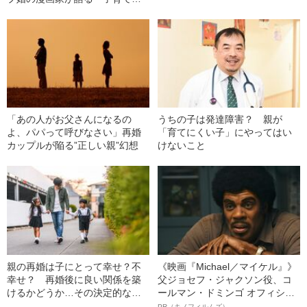
ズバ抜けてキツいこと」
「あの人がお父さんになるの
うちの子は発達障害？ 親が
よ、パパって呼びなさい」再婚
「育てにくい子」にやってはい
カップルが陥る”正しい親”幻想
けないこと
親の再婚は子にとって幸せ？不
《映画『Michael／マイケル』》
幸せ？ 再婚後に良い関係を築
父ジョセフ・ジャクソン役、コ
けるかどうか…その決定的な分
ールマン・ドミンゴ オフィシャ
かれ目とは
ルインタビュー“観客を魅了した
PR（キノフィルムズ）