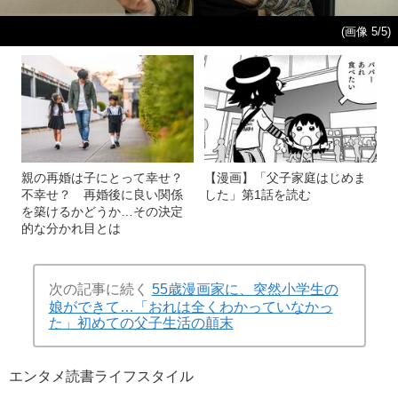
(画像 5/5)
親の再婚は子にとって幸せ？
【漫画】「父子家庭はじめま
不幸せ？ 再婚後に良い関係
した」第1話を読む
を築けるかどうか…その決定
的な分かれ目とは
次の記事に続く
55歳漫画家に、突然小学生の
娘ができて…「おれは全くわかっていなかっ
た」初めての父子生活の顛末
エンタメ
読書
ライフスタイル