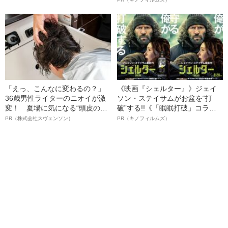
名優、複雑な父親像への想いを
語る”《日本興収70億円突破》
「えっ、こんなに変わるの？」
《映画『シェルター』》ジェイ
36歳男性ライターのニオイが激
ソン・ステイサムがお盆を“打
変！ 夏場に気になる“頭皮のニ
破”する!!《「眠眠打破」コラ
オイ”や“ベタつき”を解消す
ボ》
PR（株式会社スヴェンソン）
PR（キノフィルムズ）
る、“ウィッグのスペシャリス
ト”が生み出した徹底ケアとは