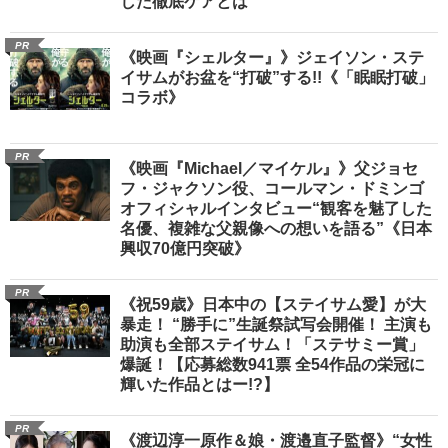
した徹底ケアとは
PR
《映画『シェルター』》ジェイソン・ステ
イサムがお盆を“打破”する!!《「眠眠打破」
コラボ》
PR
《映画『Michael／マイケル』》父ジョセ
フ・ジャクソン役、コールマン・ドミンゴ
オフィシャルインタビュー“観客を魅了した
名優、複雑な父親像への想いを語る”《日本
興収70億円突破》
PR
《祝59歳》日本中の【ステイサム愛】が大
暴走！ “勝手に”生誕祭試写会開催！ 主演も
助演も全部ステイサム！「ステサミー賞」
爆誕！【応募総数941票 全54作品の栄冠に
輝いた作品とはー!?】
PR
《渡辺淳一原作＆娘・渡邉直子監督》“女性