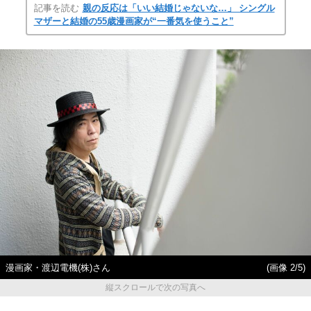
記事を読む
親の反応は「いい結婚じゃないな…」 シングル
マザーと結婚の55歳漫画家が“一番気を使うこと”
漫画家・渡辺電機(株)さん
(画像 2/5)
縦スクロールで次の写真へ