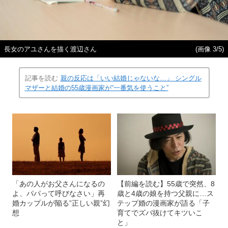
長女のアユさんを描く渡辺さん
(画像 3/5)
記事を読む
親の反応は「いい結婚じゃないな…」 シングル
マザーと結婚の55歳漫画家が“一番気を使うこと”
「あの人がお父さんになるの
【前編を読む】55歳で突然、8
よ、パパって呼びなさい」再
歳と4歳の娘を持つ父親に…ス
婚カップルが陥る”正しい親”幻
テップ婚の漫画家が語る「子
想
育てでズバ抜けてキツいこ
と」