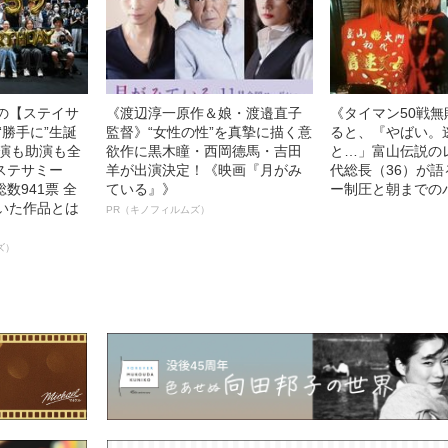
中の【ステイサ
《渡辺淳一原作＆娘・渡邉直子
《タイマン50戦
“勝手に”生誕
監督》“女性の性”を真摯に描く意
ると、『やばい。
主演も助演も全
欲作に黒木瞳・西岡德馬・吉田
と…」富山伝説の
ステサミー
羊が出演決定！《映画『月がみ
代総長（36）が
数941票 全
ている』》
ー制圧と朝までの
輝いた作品とは
PR（キノフィルムズ）
ズ）