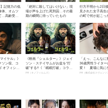
む】記憶力の低
「絶対に殺してはいけない」現
行方不明から2日
身体、オムツ
場が声を上げた死刑囚…その最
見された女子高生
て…高齢受刑
期の瞬間に待っていたもの
の町で何が起こっ
の
l／マイケル』》
《映画『シェルター』》ジェイ
「えっ、こんなに
クソン役、コ
ソン・ステイサムがお盆を“打
36歳男性ライタ
ゴ オフィシャ
破”する!!《「眠眠打破」コラ
変！ 夏場に気に
観客を魅了した
ボ》
オイ”や“ベタつき
PR（キノフィルムズ）
PR（株式会社スヴェンソ
像への想いを
る、“ウィッグの
0億円突破》
ト”が生み出した