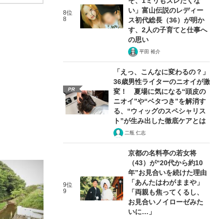
そ、1ミリもズレたくな
い」富山伝説のレディー
8位
8
ス初代総長（36）が明か
す、2人の子育てと仕事へ
の思い
平田 裕介
「えっ、こんなに変わるの？」
36歳男性ライターのニオイが激
PR
変！ 夏場に気になる“頭皮の
ニオイ”や“ベタつき”を解消す
る、“ウィッグのスペシャリス
ト”が生み出した徹底ケアとは
二瓶 仁志
京都の名料亭の若女将
（43）が“20代から約10
年”お見合いを続けた理由
「あんたはわがままや」
9位
9
「両親も焦ってくるし、
お見合いノイローゼみた
いに…」