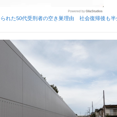
Powered by 
GliaStudios
られた50代受刑者の空き巣理由 社会復帰後も半
いまさら聞け
Mute
手が証言した“NPB聞...
「クマが悪者扱いされているの
もっと見る
カー日本代表・森保一監督...