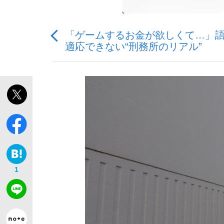
「ゲームするお金が欲しくて…」語
適応できない“刑務所のリアル”
「敗因分析は一切聞かれなかった」侍ジャパン選
キングの誕生を、目撃せよ。
the Style
1
「目標達成できなかったからと言って…」サッ