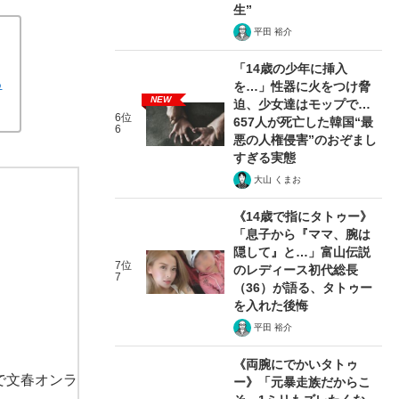
生”
平田 裕介
「14歳の少年に挿入
る
を…」性器に火をつけ脅
NEW
迫、少女達はモップで…
6位
657人が死亡した韓国“最
6
悪の人権侵害”のおぞまし
すぎる実態
大山 くまお
《14歳で指にタトゥー》
「息子から『ママ、腕は
隠して』と…」富山伝説
7位
のレディース初代総長
7
（36）が語る、タトゥー
を入れた後悔
平田 裕介
《両腕にでかいタトゥ
で文春オンラ
ー》「元暴走族だからこ