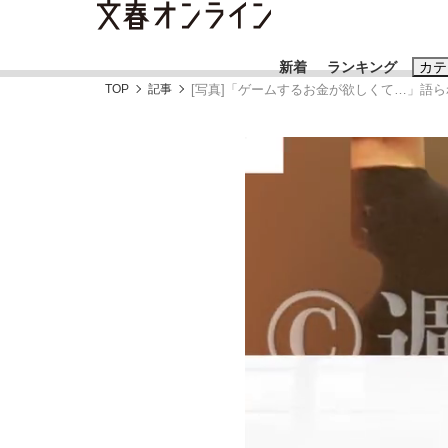
新着
ランキング
カテ
TOP
記事
[写真]「ゲームするお金が欲しくて…」語ら
スクープ
ニュー
おすすめのキ
#藤田晋
#三
#玉木雄一郎
「90%は失敗する。でも…」本田圭佑が初め
終戦から81年