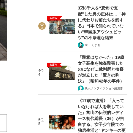
3万8千人を“恐怖で支
配”した男の正体は…「神
NEW
に代わりお前たちを罰す
る」日本で知られていな
い“韓国版アウシュビッ
ツ”の不条理な結末
2/4
大山 くまお
「殺意はなかった」19歳
女子高生を強姦殺害した
NEW
のになぜ…裁判所と検察
4位
4
が対立した「驚きの判
決」（昭和42年の事件）
鉄人ノンフィクション編集部
《17歳で逮捕》「入って
いなければ人を殺してい
た」富山の伝説的レディ
ース初代総長（36）が告
5位
5
白する、女子少年院での
独房生活と“ヤンキーの更