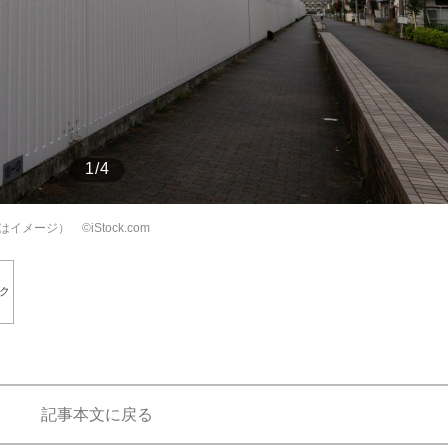
もっと見る
1/4
ジ） ©️iStock.com
ク
記事本文に戻る