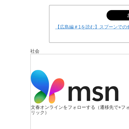
【広島編＃1を読む】スプーンでの
社会
文春オンラインをフォローする
（遷移先で+フ
リック）