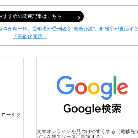
おすすめの関連記事はこちら
食事が精一杯、受刑者が受刑者を“老老介護”…刑務所が直面す
「高齢化問題」
ォローをク
文春オンラインを見つけやすくする
（遷移先
インを優先ソースに設定する）