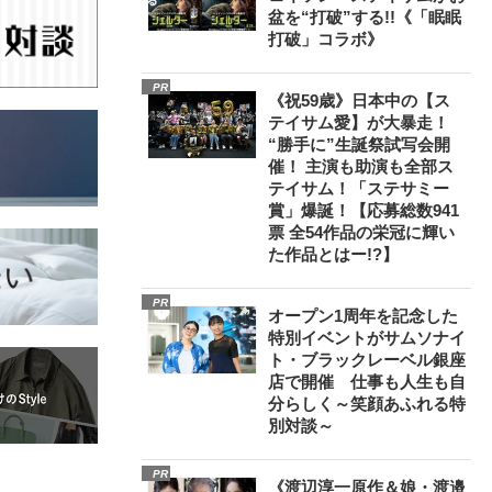
盆を“打破”する!!《「眠眠
打破」コラボ》
PR
《祝59歳》日本中の【ス
テイサム愛】が大暴走！
“勝手に”生誕祭試写会開
催！ 主演も助演も全部ス
テイサム！「ステサミー
賞」爆誕！【応募総数941
票 全54作品の栄冠に輝い
た作品とはー!?】
PR
オープン1周年を記念した
特別イベントがサムソナイ
ト・ブラックレーベル銀座
店で開催 仕事も人生も自
分らしく～笑顔あふれる特
別対談～
PR
《渡辺淳一原作＆娘・渡邉