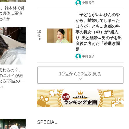
中岡 愛子
後、雑木林で発
の遺体…軍港
「子どもがいいひんのや
たのか
から、離婚してしまった
ほうが」とも…京都の料
10
亭の長女（43）が“婿入
位
り”夫と結婚→男の子を出
10
産後に考えた「跡継ぎ問
題」
中岡 愛子
変わるの？」
11位から20位を見る
ーのニオイが激
なる“頭皮のニ
”を解消す
ン）
スペシャリス
徹底ケアとは
SPECIAL