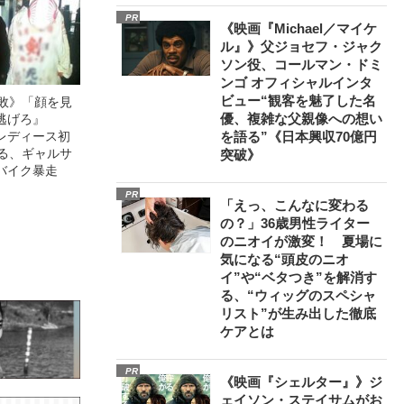
PR
《映画『Michael／マイケ
ル』》父ジョセフ・ジャク
ソン役、コールマン・ドミ
ンゴ オフィシャルインタ
ビュー“観客を魅了した名
無敗》「顔を見
優、複雑な父親像への想い
逃げろ』
レディース初
を語る”《日本興収70億円
語る、ギャルサ
突破》
バイク暴走
PR
「えっ、こんなに変わる
の？」36歳男性ライター
のニオイが激変！ 夏場に
気になる“頭皮のニオ
イ”や“ベタつき”を解消す
る、“ウィッグのスペシャ
リスト”が生み出した徹底
ケアとは
PR
《映画『シェルター』》ジ
ェイソン・ステイサムがお