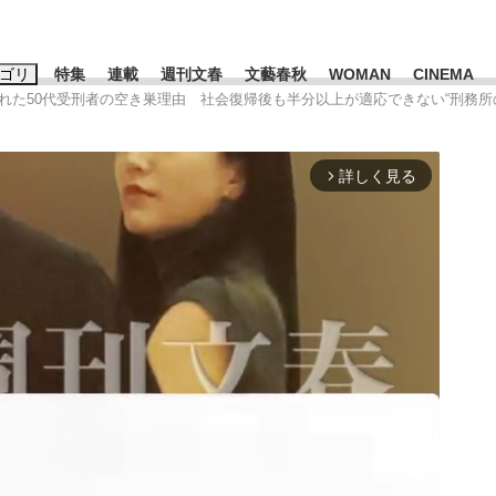
ゴリ
特集
連載
週刊文春
文藝春秋
WOMAN
CINEMA
れた50代受刑者の空き巣理由 社会復帰後も半分以上が適応できない“刑務所
キーワード入力
ス
エンタメ
ライフ
ビジネス
詳しく見る
arrow_forward_ios
ーワードタグ一覧
山凌輝
#高市早苗
#後藤真希
#森岡毅
#城彰二
#内田有紀
観る将棋、読
#亀和田武
て明かした日本代表監督に...
「最悪の空気のまま解散」W