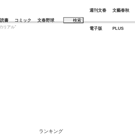
週刊文春
文藝春秋
読書
コミック
文春野球
検索
のリアル”
電子版
PLUS
インタビュー
読書
#松田聖子
む将棋
BC日本代表“敗戦”の真実 選手が明かす...
ランキング