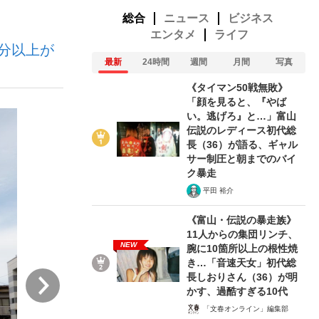
総合
ニュース
ビジネス
エンタメ
ライフ
分以上が
ない資産運用のすべて
最新
24時間
週間
月間
写真
《タイマン50戦無敗》
「顔を見ると、『やば
い。逃げろ』と…」富山
が悲しい」『北の国から』倉本聰氏（91...
伝説のレディース初代総
長（36）が語る、ギャル
サー制圧と朝までのバイ
ク暴走
平田 裕介
《富山・伝説の暴走族》
11人からの集団リンチ、
NEW
腕に10箇所以上の根性焼
き…「音速天女」初代総
次
長しおりさん（36）が明
かす、過酷すぎる10代
「文春オンライン」編集部