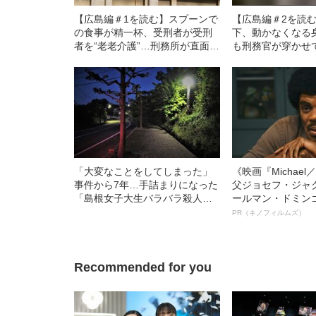
【広島編＃1を読む】スプーンで
【広島編＃2を読
の食事が精一杯、受刑者が受刑
下、動かなくなる
者を“老老介護”…刑務所が直面す
も刑務官が穿かせ
る「高齢化問題」
者に一番必要なも
「大変なことをしてしまった」
《映画『Michae
事件から7年…手詰まりになった
父ジョセフ・ジャ
「島根女子大生バラバラ殺人事
ールマン・ドミン
件」に起きた激震
ルインタビュー“
PR（キノフィルムズ）
名優、複雑な父親
語る”《日本興収7
Recommended for you