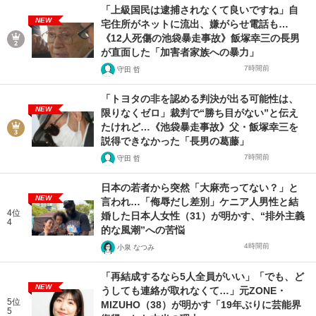
「上級国民は逮捕されなくて良いですね」自
NEW
宅住所がネットに流出、嫌がらせ電話も…
《12人死傷の池袋暴走事故》飯塚幸三の長男
が直面した「加害者家族への暴力」
7時間前
守田 哲
「トヨタの非を認める判決が出る可能性は、
NEW
限りなくゼロ」裁判で“勝ち目がない”と伝え
たけれど…《池袋暴走事故》父・飯塚幸三を
説得できなかった「長男の葛藤」
7時間前
守田 哲
日本の若者から突然「大麻売ってない？」と
NEW
言われ…「侮辱だし差別」ケニア人男性と結
4位
婚した日本人女性（31）が明かす、“排外主義
4
的な風潮”への苦悩
4時間前
小泉 なつみ
「再結成するなら5人全員がいい」「でも、ど
NEW
うしても連絡が取れなくて…」元ZONE・
5位
MIZUHO（38）が明かす「19年ぶりに芸能界
5