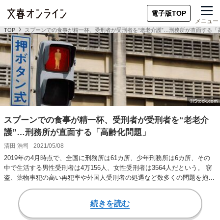
電子版TOP
メニュー
TOP
スプーンでの食事が精一杯、受刑者が受刑者を“老老介護”…刑務所が直面する「
スプーンでの食事が精一杯、受刑者が受刑者を“老老介
護”…刑務所が直面する「高齢化問題」
清田 浩司
2021/05/08
2019年の4月時点で、全国に刑務所は61カ所、少年刑務所は6カ所、その
中で生活する男性受刑者は4万156人、女性受刑者は3564人だという。 窃
盗、薬物事犯の高い再犯率や外国人受刑者の処遇など数多くの問題を抱え
る…
続きを読む