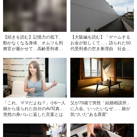
【続きを読む】記憶力の低下、
【大阪編を読む】「ゲームする
動かなくなる身体、オムツも刑
お金が欲しくて…」語られた50
務官が履かせて…高齢受刑者に
代受刑者の空き巣理由 社会復
一番必要なもの
帰後も半分以上が適応できな
い“刑務所のリアル”
「これ、ママだよね？」小6一人
父が79歳で突然「結婚相談所」
娘から送られた自分のAV写真…
に入会。いったいなぜ……娘が
突然の身バレに返した言葉とは
気づいた“ある異変”