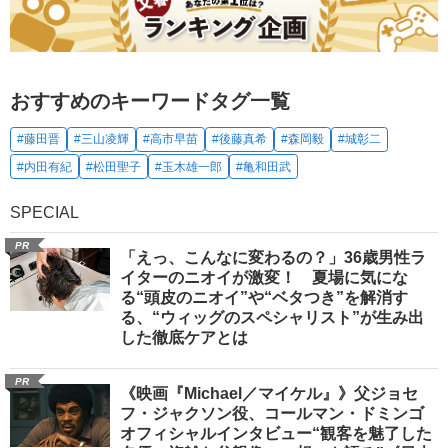
おすすめのキーワードタグ一覧
#藤田晋
#三山凌輝
#高市早苗
#後藤真希
#森岡毅
#城彰二
#内田有紀
#松田聖子
#玉木雄一郎
#亀和田武
SPECIAL
PR
「えっ、こんなに変わるの？」36歳男性ラ
イターのニオイが激変！ 夏場に気にな
る“頭皮のニオイ”や“ベタつき”を解消す
る、“ウィッグのスペシャリスト”が生み出
した徹底ケアとは
PR
《映画『Michael／マイケル』》父ジョセ
フ・ジャクソン役、コールマン・ドミンゴ
オフィシャルインタビュー“観客を魅了した