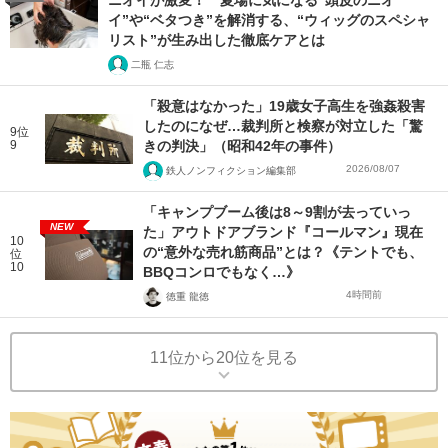
ニオイが激変！ 夏場に気になる“頭皮のニオ
イ”や“ベタつき”を解消する、“ウィッグのスペシャ
リスト”が生み出した徹底ケアとは
二瓶 仁志
「殺意はなかった」19歳女子高生を強姦殺害
したのになぜ…裁判所と検察が対立した「驚
9位
9
きの判決」（昭和42年の事件）
2026/08/07
鉄人ノンフィクション編集部
「キャンプブーム後は8～9割が去っていっ
NEW
た」アウトドアブランド『コールマン』現在
10
の“意外な売れ筋商品”とは？《テントでも、
位
10
BBQコンロでもなく…》
4時間前
徳重 龍徳
11位から20位を見る