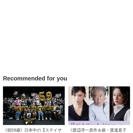
Recommended for you
《祝59歳》日本中の【ステイサ
《渡辺淳一原作＆娘・渡邉直子