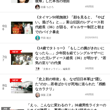
復帰」した本当の理由
4時間前
佐藤 ちひろ
《タイマン50戦無敗》「顔を見ると、『やば
い。逃げろ』と…」富山伝説のレディース初
6位
代総長（36）が語る、ギャルサー制圧と朝ま
6
でのバイク暴走
2026/08/01
平田 裕介
《14歳でタトゥー》「もしこの腕がきれいに
NEW
なったら…」少年院を経てシングルマザーに
7位
なった元レディース総長（36）が明かす、“若
7
気の至り”の代償
3時間前
「文春オンライン」編集部
「史上初の特攻」を、なぜ旧日本軍は“隠し
NEW
た”のか…若者ばかりが死地に送られた「残酷
8位
8
なカラクリ」
4時間前
保阪 正康
「えっ、こんなに変わるの？」36歳男性ライターの
PR