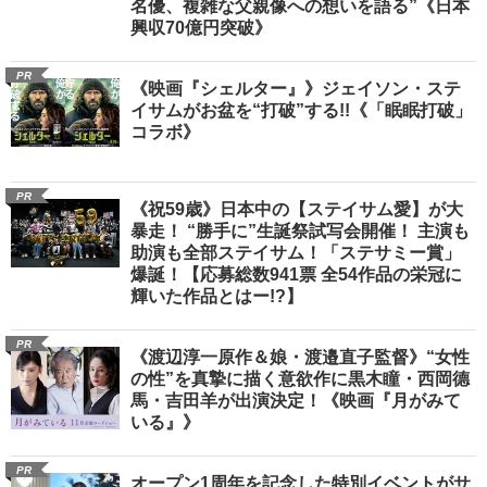
名優、複雑な父親像への想いを語る”《日本
興収70億円突破》
PR
《映画『シェルター』》ジェイソン・ステ
イサムがお盆を“打破”する!!《「眠眠打破」
コラボ》
PR
《祝59歳》日本中の【ステイサム愛】が大
暴走！ “勝手に”生誕祭試写会開催！ 主演も
助演も全部ステイサム！「ステサミー賞」
爆誕！【応募総数941票 全54作品の栄冠に
輝いた作品とはー!?】
PR
《渡辺淳一原作＆娘・渡邉直子監督》“女性
の性”を真摯に描く意欲作に黒木瞳・西岡德
馬・吉田羊が出演決定！《映画『月がみて
いる』》
PR
オープン1周年を記念した特別イベントがサ