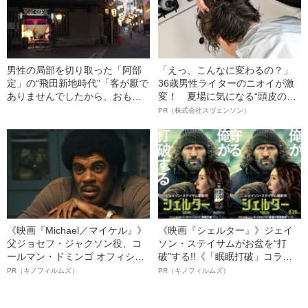
男性の局部を切り取った「阿部
「えっ、こんなに変わるの？」
定」の“飛田新地時代”「客が厭で
36歳男性ライターのニオイが激
ありませんでしたから、おもし
変！ 夏場に気になる“頭皮のニ
ろく働きました」
オイ”や“ベタつき”を解消す
PR（株式会社スヴェンソン）
る、“ウィッグのスペシャリス
ト”が生み出した徹底ケアとは
《映画『Michael／マイケル』》
《映画『シェルター』》ジェイ
父ジョセフ・ジャクソン役、コ
ソン・ステイサムがお盆を“打
ールマン・ドミンゴ オフィシャ
破”する!!《「眠眠打破」コラ
ルインタビュー“観客を魅了した
ボ》
PR（キノフィルムズ）
PR（キノフィルムズ）
名優、複雑な父親像への想いを
語る”《日本興収70億円突破》