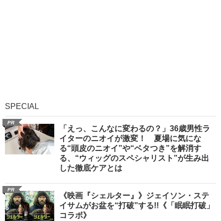
SPECIAL
PR
「えっ、こんなに変わるの？」36歳男性ラ
イターのニオイが激変！ 夏場に気にな
る“頭皮のニオイ”や“ベタつき”を解消す
る、“ウィッグのスペシャリスト”が生み出
した徹底ケアとは
PR
《映画『シェルター』》ジェイソン・ステ
イサムがお盆を“打破”する!!《「眠眠打破」
コラボ》