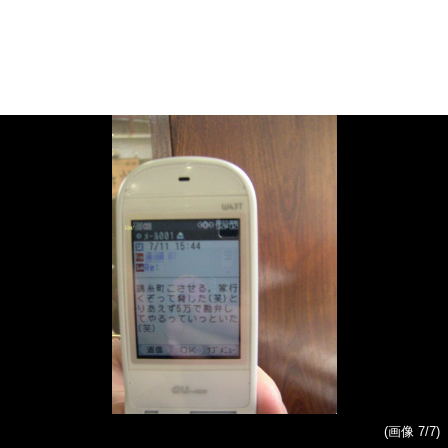
(画像 7/7)