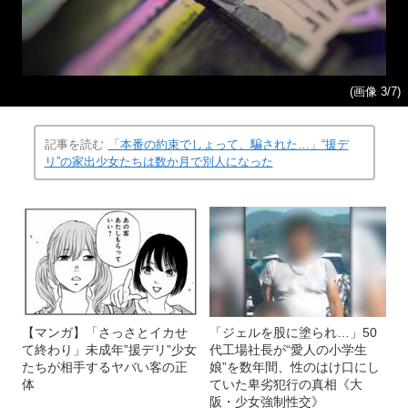
(画像 3/7)
記事を読む
「本番の約束でしょって、騙された…」“援デ
リ”の家出少女たちは数か月で別人になった
【マンガ】「さっさとイカせ
「ジェルを股に塗られ…」50
て終わり」未成年”援デリ”少女
代工場社長が“愛人の小学生
たちが相手するヤバい客の正
娘”を数年間、性のはけ口にし
体
ていた卑劣犯行の真相《大
阪・少女強制性交》