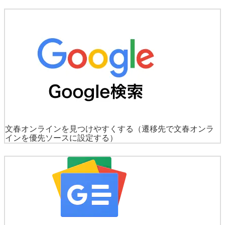
文春オンラインを見つけやすくする
（遷移先で文春オンラ
インを優先ソースに設定する）