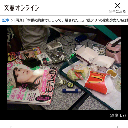
記事に戻る
記事
[写真]「本番の約束でしょって、騙された…」“援デリ”の家出少女たち
(画像 1/7)