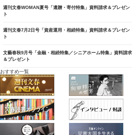
週刊文春WOMAN夏号「遺贈・寄付特集」資料請求＆プレゼン
ト
週刊文春7月2日号「資産運用・相続特集」資料請求＆プレゼン
ト
文藝春秋9月号「金融・相続特集／シニアホーム特集」資料請求
＆プレゼント
おすすめ一覧