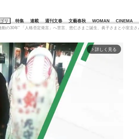
ゴリ
特集
連載
週刊文春
文藝春秋
WOMAN
CINEMA
“激動の30年” 「人格否定発言」へ苦言、悠仁さまご誕生、眞子さまと小室圭
キーワード入力
ス
エンタメ
ライフ
ビジネス
詳しく見る
arrow_forward_ios
ーワードタグ一覧
山凌輝
#高市早苗
#後藤真希
#森岡毅
#城彰二
#内田有紀
#亀和田武
み会、JIN→伊豆の...
「90%は失敗する。でも…」
日本生まれの