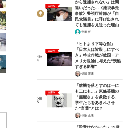
から逮捕されない」は間
NEW
違いだった…《池袋暴走
事故》警視庁幹部が「自
民党議員」に呼び出され
ても逮捕を見送った理由
守田 哲
「ヒトより下等な獣」
「日本人は皆殺しにすべ
NEW
き」特攻作戦が敵国・ア
4位
4
メリカ世論に与えた“残酷
すぎる影響”
保阪 正康
「敵機を落とすのは一に
も二にも…」東條英機の
NEW
「無能さ」を象徴する、
5位
5
学生たちをあきれさせ
た“言葉”とは？
保阪 正康
「殺意はなかった」19歳