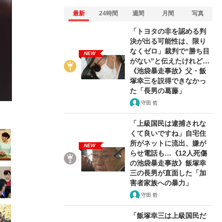
最新
24時間
週間
月間
写真
「トヨタの非を認める判
決が出る可能性は、限り
なくゼロ」裁判で“勝ち目
NEW
がない”と伝えたけれど…
2/67
《池袋暴走事故》父・飯
塚幸三を説得できなかっ
た「長男の葛藤」
守田 哲
「上級国民は逮捕されな
くて良いですね」自宅住
所がネットに流出、嫌が
NEW
らせ電話も…《12人死傷
の池袋暴走事故》飯塚幸
三の長男が直面した「加
害者家族への暴力」
守田 哲
「飯塚幸三は上級国民だ