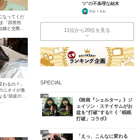
ツ”の不条理な結末
大山 くまお
になってくだ
さま「回答拒
結婚と交際は
11位から20位を見る
考え
SPECIAL
変わるの？」
ーのニオイが激
なる“頭皮のニ
PR
《映画『シェルター』》ジ
”を解消す
ン）
ェイソン・ステイサムがお
スペシャリス
盆を“打破”する!!《「眠眠
徹底ケアとは
打破」コラボ》
PR
「えっ、こんなに変わる