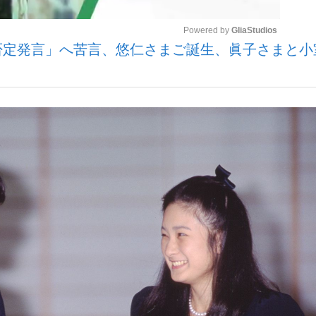
Powered by 
GliaStudios
人格否定発言」へ苦言、悠仁さまご誕生、眞子さまと
観る将棋、読
Mute
”の真実 選手が明かす...
「敗因分析は一切聞かれなか
の国から』倉本聰氏（91...