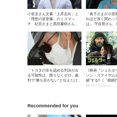
小室圭さん文書「上昇志向」と
「眞子さまが小室
「理想の皇室像」のミスマッ
れほど深く関わっ
チ 紀宮さまと黒田慶樹さんの
は」 守谷慧さん
結婚が祝福された本当の理由
っていた“家族観”
「トヨタの非を認める判決が出
《映画『シェルタ
る可能性は、限りなくゼロ」裁
ソン・ステイサム
判で“勝ち目がない”と伝えたけれ
破”する!!《「眠
ど…《池袋暴走事故》父・飯塚
ボ》
PR（キノフィルムズ）
幸三を説得できなかった「長男
の葛藤」
Recommended for you