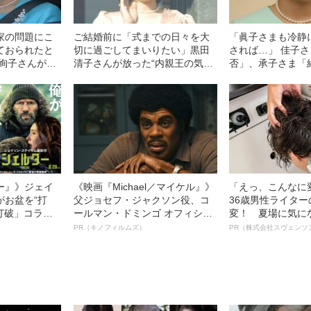
家の問題にこ
ご結婚前に「式までの日々を大
「眞子さまも冷静
ておられたと
切に過ごしてまいりたい」黒田
されば…」 佳子
、絢子さんが語
清子さんが放った“内親王の気品
否」、承子さま「
との違い
とオーラ”
別」それぞれのお
ー』》ジェイ
《映画『Michael／マイケル』》
「えっ、こんなに
がお盆を“打
父ジョセフ・ジャクソン役、コ
36歳男性ライタ
眠打破」コラ
ールマン・ドミンゴ オフィシャ
変！ 夏場に気に
ルインタビュー“観客を魅了した
オイ”や“ベタつき
PR（キノフィルムズ）
PR（株式会社スヴェンソ
名優、複雑な父親像への想いを
る、“ウィッグの
語る”《日本興収70億円突破》
ト”が生み出した