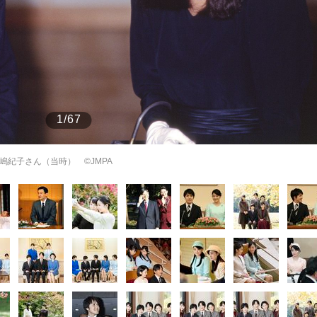
もっと見る
もっと見る
1/67
嶋紀子さん（当時） ©JMPA