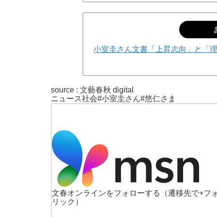
小室圭さん文書「上昇志向」と「
source : 文藝春秋 digital
ニュース
社会
#小室圭さん
#悠仁さま
文春オンラインをフォローする
（遷移先で+フ
リック）