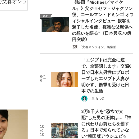
で文春オンラ
《映画『Michael／マイケ
ル』》父ジョセフ・ジャクソン
役、コールマン・ドミンゴ オフ
PR
ィシャルインタビュー“観客を
魅了した名優、複雑な父親像へ
の想いを語る”《日本興収70億
円突破》
「文春オンライン」編集部
「エジプトは完全に逆
で、全部隠します」交際0
日で日本人男性にプロポ
9位
ーズしたエジプト人妻が
9
明かす、衝撃を受けた日
本での生活
小泉 なつみ
3万8千人を“恐怖で支
配”した男の正体は…「神
に代わりお前たちを罰す
10
る」日本で知られていな
位
10
い“韓国版アウシュビッ