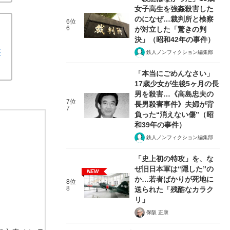
女子高生を強姦殺害した
のになぜ…裁判所と検察
6位
6
が対立した「驚きの判
決」（昭和42年の事件）
が
鉄人ノンフィクション編集部
「本当にごめんなさい」
17歳少女が生後5ヶ月の長
男を殺害…《高島忠夫の
7位
長男殺害事件》夫婦が背
7
負った“消えない傷”（昭
和39年の事件）
鉄人ノンフィクション編集部
「史上初の特攻」を、な
ぜ旧日本軍は“隠した”の
NEW
か…若者ばかりが死地に
8位
8
送られた「残酷なカラク
リ」
保阪 正康