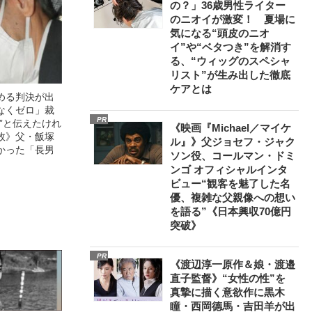
の？」36歳男性ライター
のニオイが激変！ 夏場に
気になる“頭皮のニオ
イ”や“ベタつき”を解消す
る、“ウィッグのスペシャ
リスト”が生み出した徹底
ケアとは
める判決が出
なくゼロ」裁
PR
”と伝えたけれ
《映画『Michael／マイケ
故》父・飯塚
ル』》父ジョセフ・ジャク
かった「長男
ソン役、コールマン・ドミ
ンゴ オフィシャルインタ
ビュー“観客を魅了した名
優、複雑な父親像への想い
を語る”《日本興収70億円
突破》
PR
《渡辺淳一原作＆娘・渡邉
直子監督》“女性の性”を
真摯に描く意欲作に黒木
瞳・西岡德馬・吉田羊が出