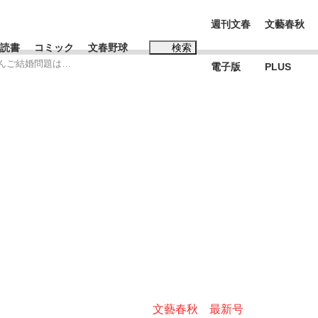
週刊文春
文藝春秋
読書
コミック
文春野球
検索
さんご結婚問題は…
電子版
PLUS
インタビュー
読書
#松田聖子
本田圭佑が初めて明かした日本代表監督に...
K-POPアイドルたち
文藝春秋 最新号