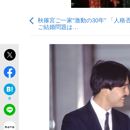
秋篠宮ご一家“激動の30年” 「
ご結婚問題は…
「最悪の空気のまま解散」WBC日本代表“敗戦
私のあのとき、私のいま
0
「クマが悪者扱いされているのが悲しい」『北
キングの誕生を、目撃せよ。