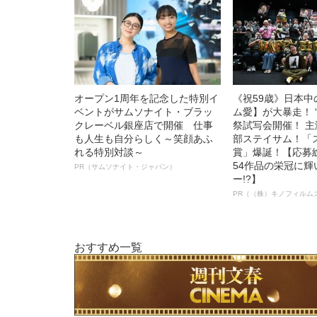
オープン1周年を記念した特別イ
《祝59歳》日本
ベントがサムソナイト・ブラッ
ム愛】が大暴走！ 
クレーベル銀座店で開催 仕事
祭試写会開催！ 
も人生も自分らしく～笑顔あふ
部ステイサム！「
れる特別対談～
賞」爆誕！【応募総
54作品の栄冠に
PR（サムソナイト・ジャパン）
ー!?】
PR（（株）キノフィルム
おすすめ一覧