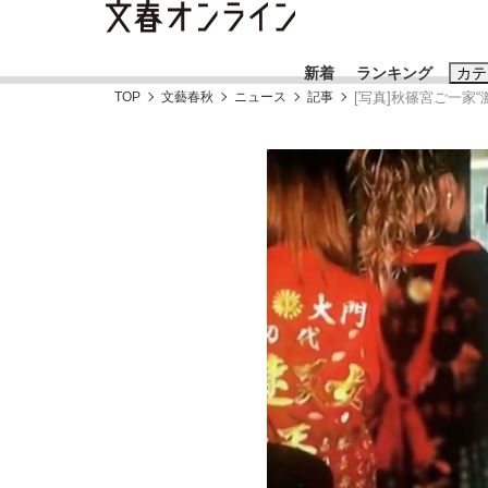
新着
ランキング
カテ
TOP
文藝春秋
ニュース
記事
[写真]秋篠宮ご一家
スクープ
ニュー
おすすめのキ
#藤田晋
#三
#玉木雄一郎
《BTS厳戒トーキョー滞在記》RM→渋谷で飲
終戦から81年