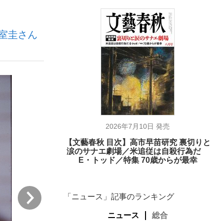
小室圭さん
む将棋
った」侍ジャパン選手が証言した“NPB聞...
2026年7月10日 発売
【文藝春秋 目次】高市早苗研究 裏切りと
涙のサナエ劇場／米追従は自殺行為だ
E・トッド／特集 70歳からが最幸
次
「ニュース」記事のランキング
ニュース
総合