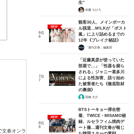
生”
佐藤 ちひろ
観客30人、メインボーカ
NEW
ル脱退…M!LKが「ポスト
6位
嵐」に上り詰めるまでの
6
12年《ブレイク秘話》
「週刊文春」編集部
「近藤真彦が使っていた
部屋で…」「性器を握ら
される」ジャニー喜多川
7位
による性加害、語り始め
7
た被害者たち《徹底取材
の裏側》
髙橋 大介
BTSトーキョー滞在密
着、TWICE・MISAMO秘
NEW
録、ルセラフィム焼肉デ
8位
8
ート撮…週刊文春が報じ
で文春オンラ
た韓国スターの素顔