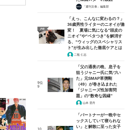
「週刊文春」編集部
「えっ、こんなに変わるの？」
36歳男性ライターのニオイが激
PR
変！ 夏場に気になる“頭皮の
ニオイ”や“ベタつき”を解消す
る、“ウィッグのスペシャリス
ト”が生み出した徹底ケアとは
二瓶 仁志
「父の通夜の晩、息子を
狙うジャニー氏に気づい
た」元SMAP草彅剛
9位
（49）が巻き込まれた
9
「ジャニーズ性加害問
題」の“数奇な因縁”
山本 雲丹
「パートナーが一晩中セ
ックスしていて寝られな
い」と解散に至った女子
10