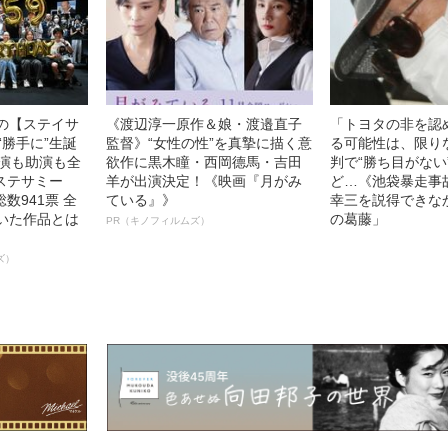
中の【ステイサ
《渡辺淳一原作＆娘・渡邉直子
「トヨタの非を認
“勝手に”生誕
監督》“女性の性”を真摯に描く意
る可能性は、限り
主演も助演も全
欲作に黒木瞳・西岡德馬・吉田
判で“勝ち目がない
ステサミー
羊が出演決定！《映画『月がみ
ど…《池袋暴走事
数941票 全
ている』》
幸三を説得できな
輝いた作品とは
の葛藤」
PR（キノフィルムズ）
ズ）