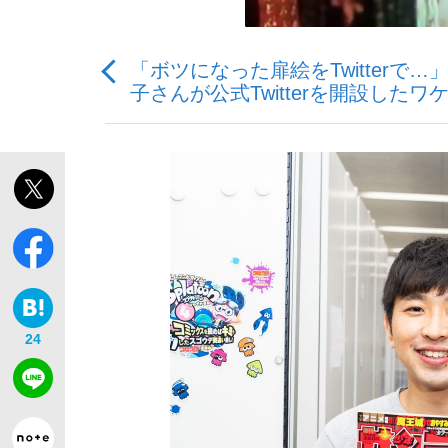
「ボツになった扉絵をTwitterで
子さんが公式Twitterを開設したワ
「最悪の空気のまま解散」WBC日本代表“敗戦
私のあのとき、私のいま
24
「クマが悪者扱いされているのが悲しい」『北
キングの誕生を、目撃せよ。