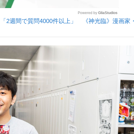
Powered by 
GliaStudios
…」「2週間で質問4000件以上」 《神光臨》漫画
観る将棋、読
ケ
Mute
”の真実 選手が明かす...
「敗因分析は一切聞かれなか
の国から』倉本聰氏（91...