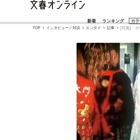
新着
ランキング
カテ
TOP
インタビュー／対談
エンタメ
記事
[写真]「
スクープ
ニュー
おすすめのキ
#藤田晋
#三
#玉木雄一郎
《BTS厳戒トーキョー滞在記》RM→渋谷で飲
終戦から81年