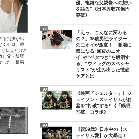
優、複雑な父親像への想い
を語る”《日本興収70億円
突破》
PR
「えっ、こんなに変わる
める判決が出
の？」36歳男性ライター
なくゼロ」裁
のニオイが激変！ 夏場に
”と伝えたけれ
気になる“頭皮のニオ
故》父・飯塚
イ”や“ベタつき”を解消す
かった「長男
る、“ウィッグのスペシャ
リスト”が生み出した徹底
ケアとは
PR
《映画『シェルター』》ジ
ェイソン・ステイサムがお
盆を“打破”する!!《「眠眠
打破」コラボ》
PR
《祝59歳》日本中の【ス
テイサム愛】が大暴走！