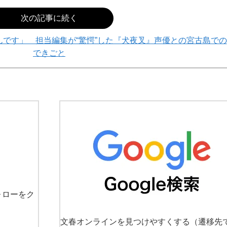
次の記事に続く
なんです」 担当編集が“驚愕”した『犬夜叉』声優との宮古島での
できごと
ォローをク
文春オンラインを見つけやすくする
（遷移先