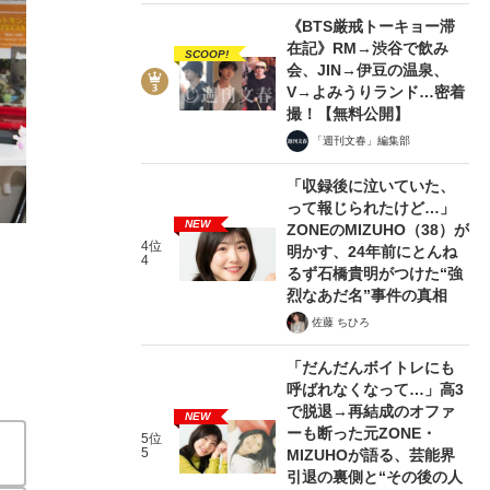
《BTS厳戒トーキョー滞
在記》RM→渋谷で飲み
SCOOP!
会、JIN→伊豆の温泉、
V→よみうりランド…密着
撮！【無料公開】
「週刊文春」編集部
2/8
「収録後に泣いていた、
って報じられたけど…」
NEW
ZONEのMIZUHO（38）が
4位
明かす、24年前にとんね
4
るず石橋貴明がつけた“強
烈なあだ名”事件の真相
佐藤 ちひろ
「だんだんボイトレにも
呼ばれなくなって…」高3
で脱退→再結成のオファ
NEW
ーも断った元ZONE・
5位
5
MIZUHOが語る、芸能界
引退の裏側と“その後の人