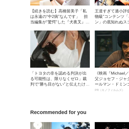
【続きを読む】高橋留美子「私
王道すぎて過小評価
は永遠の“中2病”なんです」 担
物級”コンテンツ
当編集が“驚愕”した『犬夜叉』声
ン」の底知れぬス
優との宮古島でのできごと
「トヨタの非を認める判決が出
《映画『Michae
る可能性は、限りなくゼロ」裁
父ジョセフ・ジャ
判で“勝ち目がない”と伝えたけれ
ールマン・ドミン
ど…《池袋暴走事故》父・飯塚
ルインタビュー“
PR（キノフィルムズ）
幸三を説得できなかった「長男
名優、複雑な父親
の葛藤」
語る”《日本興収7
Recommended for you