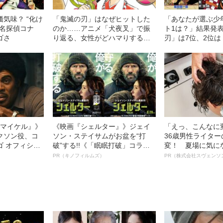
気味？ “化け
「鬼滅の刃」はなぜヒットした
「あなたが選ぶ少
「名探偵コナ
のか……アニメ「犬夜叉」で振
ト1は？」結果発
ゴさ
り返る、女性がどハマりする少
刃」は7位、2位
年漫画“3つの共通点”
ク」、では1位は
l／マイケル』》
《映画『シェルター』》ジェイ
「えっ、こんなに
クソン役、コ
ソン・ステイサムがお盆を“打
36歳男性ライタ
ゴ オフィシャ
破”する!!《「眠眠打破」コラ
変！ 夏場に気に
観客を魅了した
ボ》
オイ”や“ベタつき
PR（キノフィルムズ）
PR（株式会社スヴェンソ
像への想いを
る、“ウィッグの
0億円突破》
ト”が生み出した