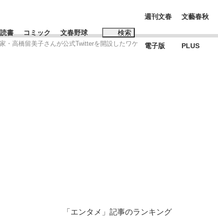
週刊文春
文藝春秋
読書
コミック
文春野球
検索
画家・高橋留美子さんが公式Twitterを開設したワケ
電子版
PLUS
インタビュー
読書
#松田聖子
本田圭佑が初めて明かした日本代表監督に...
K-POPアイドルたち
「エンタメ」記事のランキング