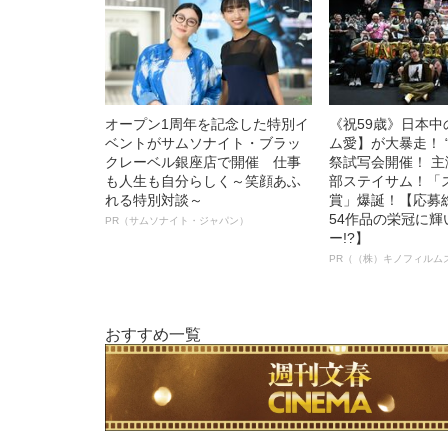
オープン1周年を記念した特別イ
《祝59歳》日本
ベントがサムソナイト・ブラッ
ム愛】が大暴走！ 
クレーベル銀座店で開催 仕事
祭試写会開催！ 
も人生も自分らしく～笑顔あふ
部ステイサム！「
れる特別対談～
賞」爆誕！【応募総
54作品の栄冠に
PR（サムソナイト・ジャパン）
ー!?】
PR（（株）キノフィルム
おすすめ一覧