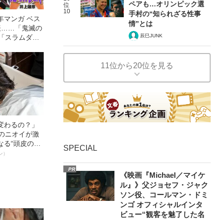
ペアも…オリンピック選
位
10
手村の“知られざる性事
年マンガ ベス
情”とは
表……「鬼滅の
辰巳JUNK
は「スラムダン
？
11位から20位を見る
変わるの？」
ーのニオイが激
なる“頭皮のニ
SPECIAL
”を解消す
ン）
スペシャリス
PR
徹底ケアとは
《映画『Michael／マイケ
ル』》父ジョセフ・ジャク
ソン役、コールマン・ドミ
ンゴ オフィシャルインタ
ビュー“観客を魅了した名