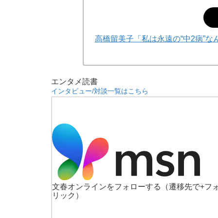
高橋留美子「私は永遠の“中2病”
エンタメ
読書
インタビュー/対談一覧はこちら
文春オンラインをフォローする
（遷移先で+フ
リック）