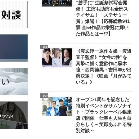
“勝手に”生誕祭試写会開
催！ 主演も助演も全部ス
テイサム！「ステサミー
賞」爆誕！【応募総数941
票 全54作品の栄冠に輝い
た作品とはー!?】
PR
《渡辺淳一原作＆娘・渡邉
直子監督》“女性の性”を
真摯に描く意欲作に黒木
瞳・西岡德馬・吉田羊が出
演決定！《映画『月がみて
いる』》
PR
オープン1周年を記念した
特別イベントがサムソナイ
ト・ブラックレーベル銀座
店で開催 仕事も人生も自
分らしく～笑顔あふれる特
別対談～