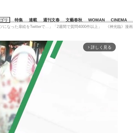
ゴリ
特集
連載
週刊文春
文藝春秋
WOMAN
CINEMA
ボツになった扉絵をTwitterで…」「2週間で質問4000件以上」 《神光臨》漫
キーワード入力
ス
エンタメ
ライフ
ビジネス
詳しく見る
arrow_forward_ios
ーワードタグ一覧
山凌輝
#高市早苗
#後藤真希
#森岡毅
#城彰二
#内田有紀
#亀和田武
み会、JIN→伊豆の...
「90%は失敗する。でも…」
日本生まれの