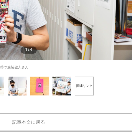
もっと見る
もっと見る
1/8
を持つ森脇健人さん
関連リンク
記事本文に戻る