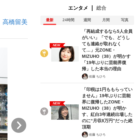
エンタメ
総合
最新
24時間
週間
月間
写真
家・高橋留美
む将棋
「再結成するなら5人全員
がいい」「でも、どうし
ても連絡が取れなく
NEW
て…」元ZONE・
った」侍ジャパン選手が証言した“NPB聞...
MIZUHO（38）が明かす
「19年ぶりに芸能界復
帰」した本当の理由
佐藤 ちひろ
「印税は1円ももらってい
ません」19年ぶりに芸能
界に復帰したZONE・
NEW
MIZUHO（38）が明か
す、紅白3年連続出場した
のに“月収8万円”だった絶
次
頂期
佐藤 ちひろ