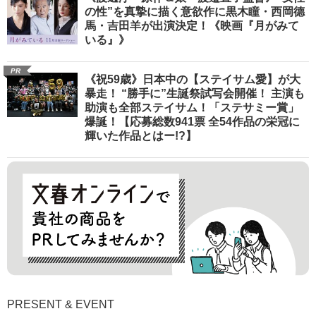
の性”を真摯に描く意欲作に黒木瞳・西岡德
馬・吉田羊が出演決定！《映画『月がみて
いる』》
PR
《祝59歳》日本中の【ステイサム愛】が大
暴走！ “勝手に”生誕祭試写会開催！ 主演も
助演も全部ステイサム！「ステサミー賞」
爆誕！【応募総数941票 全54作品の栄冠に
輝いた作品とはー!?】
PRESENT & EVENT