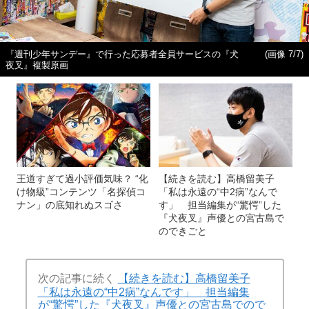
『週刊少年サンデー』で行った応募者全員サービスの『犬
(画像 7/7)
夜叉』複製原画
王道すぎて過小評価気味？ “化
【続きを読む】高橋留美子
け物級”コンテンツ「名探偵コ
「私は永遠の“中2病”なんで
ナン」の底知れぬスゴさ
す」 担当編集が“驚愕”した
『犬夜叉』声優との宮古島で
のできごと
次の記事に続く
【続きを読む】高橋留美子
「私は永遠の“中2病”なんです」 担当編集
が“驚愕”した『犬夜叉』声優との宮古島でので