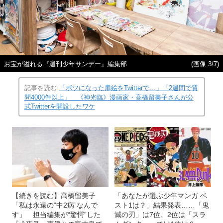
お宝が溢れる『週刊少年サンデー』編集部
(画像 3/7)
記事を読む
「ボツになった扉絵をTwitterで…」「2週間で質
問4000件以上」 《神光臨》漫画家・高橋留美子さんが公
式Twitterを開設したワケ
【続きを読む】高橋留美子
「あなたが選ぶ少年マンガ ベ
「私は永遠の“中2病”なんで
スト1は？」結果発表……「鬼
す」 担当編集が“驚愕”した
滅の刃」は7位、2位は「スラ