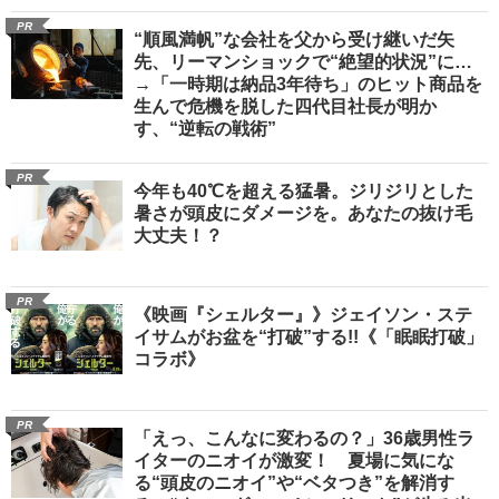
PR
“順風満帆”な会社を父から受け継いだ矢
先、リーマンショックで“絶望的状況”に…
→「一時期は納品3年待ち」のヒット商品を
生んで危機を脱した四代目社長が明か
す、“逆転の戦術”
PR
今年も40℃を超える猛暑。ジリジリとした
暑さが頭皮にダメージを。あなたの抜け毛
大丈夫！？
PR
《映画『シェルター』》ジェイソン・ステ
イサムがお盆を“打破”する!!《「眠眠打破」
コラボ》
PR
「えっ、こんなに変わるの？」36歳男性ラ
イターのニオイが激変！ 夏場に気にな
る“頭皮のニオイ”や“ベタつき”を解消す