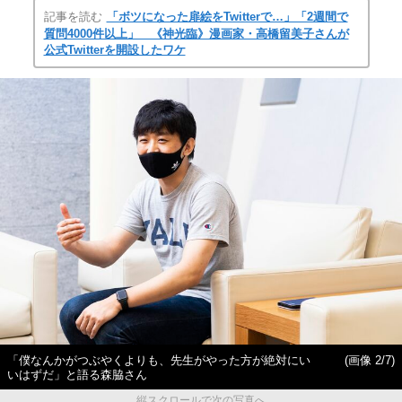
記事を読む
「ボツになった扉絵をTwitterで…」「2週間で
質問4000件以上」 《神光臨》漫画家・高橋留美子さんが
公式Twitterを開設したワケ
「僕なんかがつぶやくよりも、先生がやった方が絶対にい
(画像 2/7)
いはずだ」と語る森脇さん
縦スクロールで次の写真へ