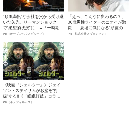
“順風満帆”な会社を父から受け継
「えっ、こんなに変わるの？」
いだ矢先、リーマンショック
36歳男性ライターのニオイが激
で“絶望的状況”に…→「一時期は
変！ 夏場に気になる“頭皮のニ
納品3年待ち」のヒット商品を生
オイ”や“ベタつき”を解消す
PR（オープンハウスグループ）
PR（株式会社スヴェンソン）
んで危機を脱した四代目社長が
る、“ウィッグのスペシャリス
明かす、“逆転の戦術”
ト”が生み出した徹底ケアとは
《映画『シェルター』》ジェイ
ソン・ステイサムがお盆を“打
破”する!!《「眠眠打破」コラ
ボ》
PR（キノフィルムズ）