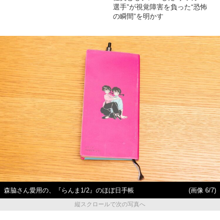
選手”が視覚障害を負った“恐怖
の瞬間”を明かす
森脇さん愛用の、『らんま1/2』のほぼ日手帳
(画像 6/7)
縦スクロールで次の写真へ