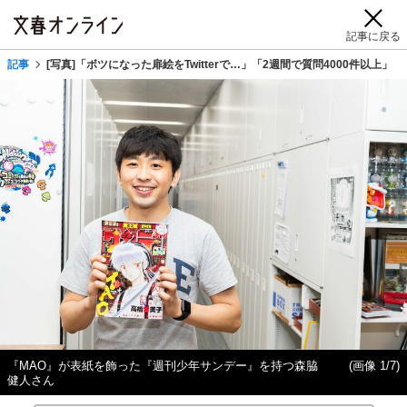
記事に戻る
記事
[写真]「ボツになった扉絵をTwitterで…」「2週間で質問4000件以上」
『MAO』が表紙を飾った『週刊少年サンデー』を持つ森脇
(画像 1/7)
健人さん