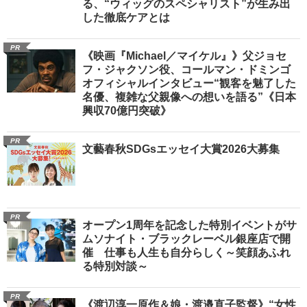
る、“ウィッグのスペシャリスト”が生み出
した徹底ケアとは
PR
《映画『Michael／マイケル』》父ジョセ
フ・ジャクソン役、コールマン・ドミンゴ
オフィシャルインタビュー“観客を魅了した
名優、複雑な父親像への想いを語る”《日本
興収70億円突破》
PR
文藝春秋SDGsエッセイ大賞2026大募集
PR
オープン1周年を記念した特別イベントがサ
ムソナイト・ブラックレーベル銀座店で開
催 仕事も人生も自分らしく～笑顔あふれ
る特別対談～
PR
《渡辺淳一原作＆娘・渡邉直子監督》“女性