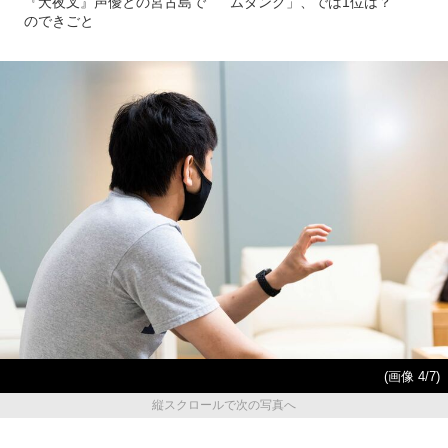
『犬夜叉』声優との宮古島で
ムダンク」、では1位は？
のできごと
(画像 4/7)
縦スクロールで次の写真へ