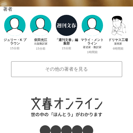
著者
ジュリー・K ブ
依田光江
「週刊文春」編
マライ・メント
ドリヤス工場
ラウン
集部
ライン
出版翻訳家
漫画家
著述家・翻訳家
15分前
15分前
15分前
6時間前
1時間前
その他の著者を見る