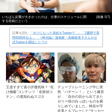
いちばん反響が大きかったのは、仕事のスケジュールに関
(画像 5/7)
する投稿だという
記事を読む
「ボツになった扉絵をTwitterで…」「2週間で質
問4000件以上」 《神光臨》漫画家・高橋留美子さんが公
式Twitterを開設したワケ
王道すぎて過小評価気味？ “化
チューブトレーニング中に突
け物級”コンテンツ「名探偵コ
然「バチーン！」 という爆音
ナン」の底知れぬスゴさ
が…「自分の目から出てきた
ゼリー状の白っぽいものを握
りしめていました」柿谷や宇
佐美ともプレーした“サッカー