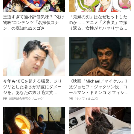
王道すぎて過小評価気味？ “化け
「鬼滅の刃」はなぜヒットした
物級”コンテンツ「名探偵コナ
のか……アニメ「犬夜叉」で振
ン」の底知れぬスゴさ
り返る、女性がどハマりする少
年漫画“3つの共通点”
今年も40℃を超える猛暑。ジリ
《映画『Michael／マイケル』》
ジリとした暑さが頭皮にダメー
父ジョセフ・ジャクソン役、コ
ジを。あなたの抜け毛大丈
ールマン・ドミンゴ オフィシャ
夫！？
ルインタビュー“観客を魅了した
PR（銀座総合美容クリニック）
PR（キノフィルムズ）
名優、複雑な父親像への想いを
語る”《日本興収70億円突破》