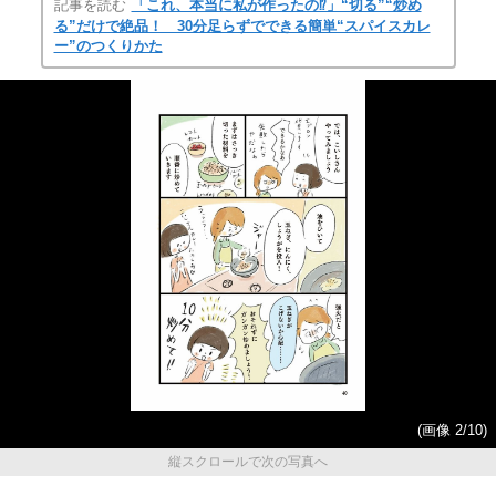
記事を読む
「これ、本当に私が作ったの⁉」“切る”“炒め
る”だけで絶品！ 30分足らずでできる簡単“スパイスカレ
ー”のつくりかた
(画像 2/10)
縦スクロールで次の写真へ