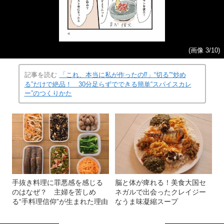
(画像 3/10)
記事を読む
「これ、本当に私が作ったの⁉」“切る”“炒め
る”だけで絶品！ 30分足らずでできる簡単“スパイスカレ
ー”のつくりかた
手抜き料理に罪悪感を感じる
脳と体が痺れる！美食大国セ
のはなぜ？ 主婦を苦しめ
ネガルで出会ったクレイジー
る“手料理信仰”が生まれた理由
なうま味凝縮スープ