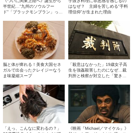
《ついに関東上陸へ》誕生から
手抜き料理に罪悪感を感じるの
半世紀…“九州のソウルフー
はなぜ？ 主婦を苦しめる“手料
ド”「ブラックモンブラン」って
理信仰”が生まれた理由
何？
脳と体が痺れる！美食大国セネ
「殺意はなかった」19歳女子高
ガルで出会ったクレイジーなう
生を強姦殺害したのになぜ…裁
ま味凝縮スープ
判所と検察が対立した「驚きの
判決」（昭和42年の事件）
「えっ、こんなに変わるの？」
《映画『Michael／マイケル』》