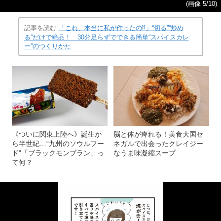
(画像 5/10)
記事を読む
「これ、本当に私が作ったの⁉」“切る”“炒め
る”だけで絶品！ 30分足らずでできる簡単“スパイスカレ
ー”のつくりかた
《ついに関東上陸へ》誕生か
脳と体が痺れる！美食大国セ
ら半世紀…“九州のソウルフー
ネガルで出会ったクレイジー
ド”「ブラックモンブラン」っ
なうま味凝縮スープ
て何？