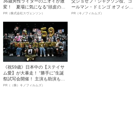
36歳男性ライターのニオイが激
父ジョセフ・ジャクソン役、コ
変！ 夏場に気になる“頭皮のニ
ールマン・ドミンゴ オフィシャ
オイ”や“ベタつき”を解消す
ルインタビュー“観客を魅了した
PR（株式会社スヴェンソン）
PR（キノフィルムズ）
る、“ウィッグのスペシャリス
名優、複雑な父親像への想いを
ト”が生み出した徹底ケアとは
語る”《日本興収70億円突破》
《祝59歳》日本中の【ステイサ
ム愛】が大暴走！ “勝手に”生誕
祭試写会開催！ 主演も助演も全
部ステイサム！「ステサミー
PR（（株）キノフィルムズ）
賞」爆誕！【応募総数941票 全
54作品の栄冠に輝いた作品とは
ー!?】