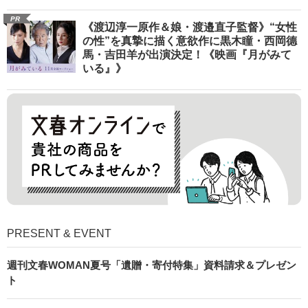
PR
《渡辺淳一原作＆娘・渡邉直子監督》“女性
の性”を真摯に描く意欲作に黒木瞳・西岡德
馬・吉田羊が出演決定！《映画『月がみて
いる』》
PRESENT & EVENT
週刊文春WOMAN夏号「遺贈・寄付特集」資料請求＆プレゼン
ト