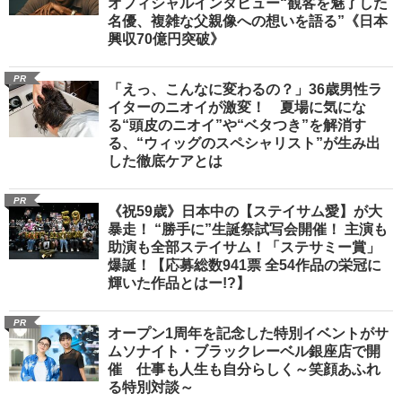
オフィシャルインタビュー“観客を魅了した
名優、複雑な父親像への想いを語る”《日本
興収70億円突破》
PR
「えっ、こんなに変わるの？」36歳男性ラ
イターのニオイが激変！ 夏場に気にな
る“頭皮のニオイ”や“ベタつき”を解消す
る、“ウィッグのスペシャリスト”が生み出
した徹底ケアとは
PR
《祝59歳》日本中の【ステイサム愛】が大
暴走！ “勝手に”生誕祭試写会開催！ 主演も
助演も全部ステイサム！「ステサミー賞」
爆誕！【応募総数941票 全54作品の栄冠に
輝いた作品とはー!?】
PR
オープン1周年を記念した特別イベントがサ
ムソナイト・ブラックレーベル銀座店で開
催 仕事も人生も自分らしく～笑顔あふれ
る特別対談～