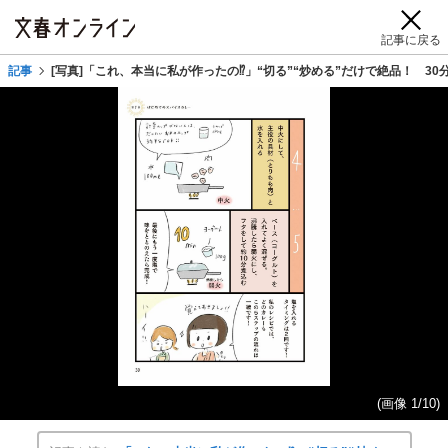
記事に戻る
記事
[写真]「これ、本当に私が作ったの⁉」“切る”“炒める”だけで絶品！ 3
(画像 1/10)