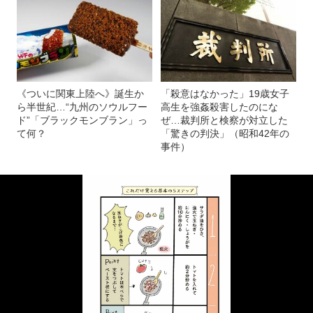
《ついに関東上陸へ》誕生か
「殺意はなかった」19歳女子
ら半世紀…“九州のソウルフー
高生を強姦殺害したのにな
ド”「ブラックモンブラン」っ
ぜ…裁判所と検察が対立した
て何？
「驚きの判決」（昭和42年の
事件）