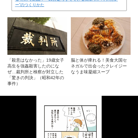
ー”のつくりかた
「殺意はなかった」19歳女子
脳と体が痺れる！美食大国セ
高生を強姦殺害したのにな
ネガルで出会ったクレイジー
ぜ…裁判所と検察が対立した
なうま味凝縮スープ
「驚きの判決」（昭和42年の
事件）