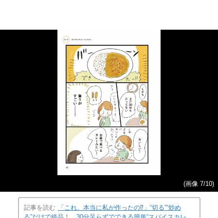
(画像 7/10)
記事を読む
「これ、本当に私が作ったの⁉」“切る”“炒め
る”だけで絶品！ 30分足らずでできる簡単“スパイスカレ