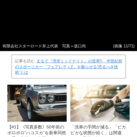
有限会社スターロード井上代表 写真＝坂口尚
(画像 11/71)
記事を読む
まるで『湾岸ミッドナイト』の世界!! 半世紀前
のスポーツカー「フェアレディZ」を蘇らせる“恐るべき技
術”とは
【#1】《写真多数》50年前の
「洗車の手間が減る」「ピカ
ボロボロ“ハコスカ”を新車同然
ピカな状態が続く」は間違