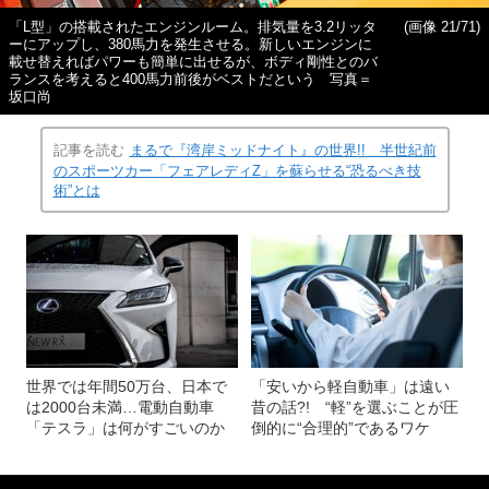
「L型」の搭載されたエンジンルーム。排気量を3.2リッタ
(画像 21/71)
ーにアップし、380馬力を発生させる。新しいエンジンに
載せ替えればパワーも簡単に出せるが、ボディ剛性とのバ
ランスを考えると400馬力前後がベストだという 写真＝
坂口尚
記事を読む
まるで『湾岸ミッドナイト』の世界!! 半世紀前
のスポーツカー「フェアレディZ」を蘇らせる“恐るべき技
術”とは