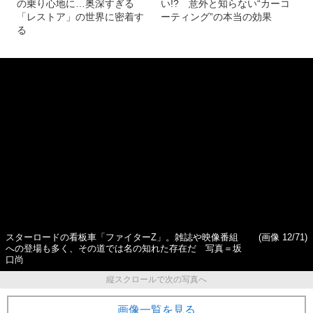
の乗り心地に…奥深すぎる
い!? 意外と知らない“カーコ
「レストア」の世界に密着す
ーティング”の本当の効果
る
スターロードの看板車「ファイターZ」。雑誌や映像番組
(画像 12/71)
への登場も多く、その道では名の知れた存在だ 写真＝坂
口尚
縦スクロールで次の写真へ
画像一覧を見る