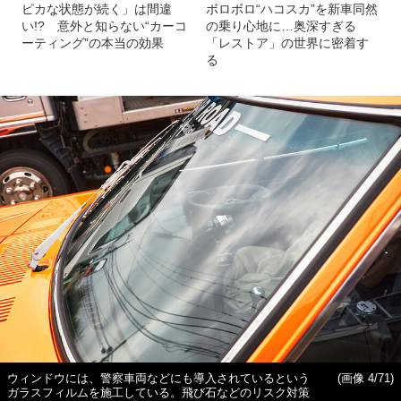
ピカな状態が続く」は間違
ボロボロ“ハコスカ”を新車同然
い!? 意外と知らない“カーコ
の乗り心地に…奥深すぎる
ーティング”の本当の効果
「レストア」の世界に密着す
る
ウィンドウには、警察車両などにも導入されているという
(画像 4/71)
ガラスフィルムを施工している。飛び石などのリスク対策