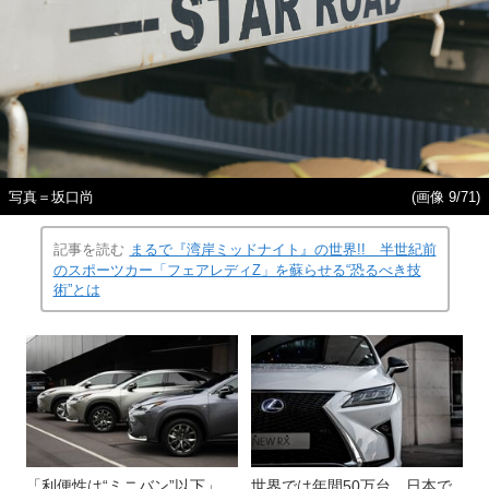
写真＝坂口尚
(画像 9/71)
記事を読む
まるで『湾岸ミッドナイト』の世界!! 半世紀前
のスポーツカー「フェアレディZ」を蘇らせる“恐るべき技
術”とは
「利便性は“ミニバン”以下」
世界では年間50万台、日本で