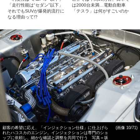
「走行性能は“セダン”以下」
は2000台未満…電動自動車
それでもSUVが爆発的流行に
「テスラ」は何がすごいのか
なる理由って!?
顧客の希望に応え、「インジェクション仕様」に仕上げら
(画像 10/71)
れたハコスカのエンジン。インジェクションは専門のショ
ップに依頼し、細かな確認と調整を共同で行う 写真＝坂