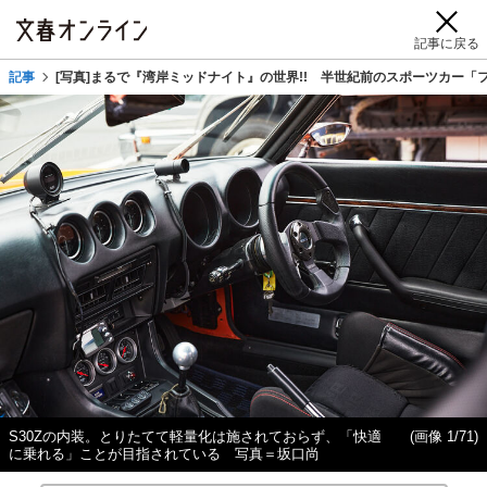
記事に戻る
記事
[写真]まるで『湾岸ミッドナイト』の世界!! 半世紀前のスポーツカー「
S30Zの内装。とりたてて軽量化は施されておらず、「快適
(画像 1/71)
に乗れる」ことが目指されている 写真＝坂口尚