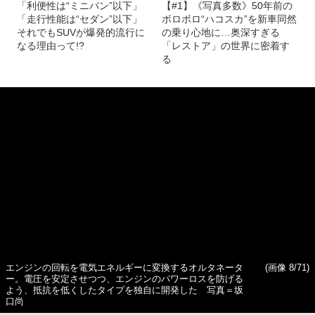
「利便性は“ミニバン”以下」
【#1】《写真多数》50年前の
「走行性能は“セダン”以下」
ボロボロ“ハコスカ”を新車同然
それでもSUVが爆発的流行に
の乗り心地に…奥深すぎる
なる理由って!?
「レストア」の世界に密着す
る
エンジンの回転を電気エネルギーに変換するオルタネータ
(画像 8/71)
ー。電圧を安定させつつ、エンジンのパワーロスを防げる
よう、抵抗を低くしたタイプを独自に開発した 写真＝坂
口尚