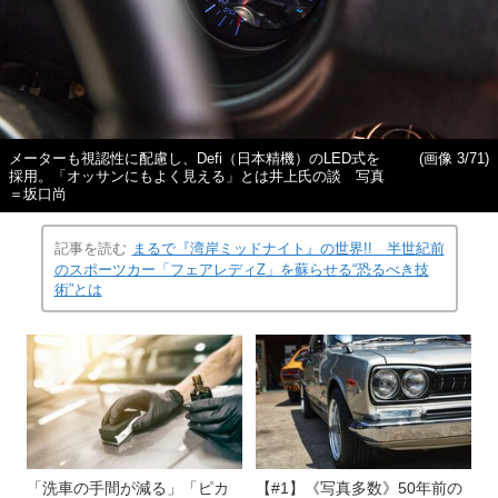
メーターも視認性に配慮し、Defi（日本精機）のLED式を
(画像 3/71)
採用。「オッサンにもよく見える」とは井上氏の談 写真
＝坂口尚
記事を読む
まるで『湾岸ミッドナイト』の世界!! 半世紀前
のスポーツカー「フェアレディZ」を蘇らせる“恐るべき技
術”とは
「洗車の手間が減る」「ピカ
【#1】《写真多数》50年前の