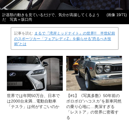
計器類の動きを見ているだけで、気分が高揚してくるよう
(画像 19/71)
だ 写真＝坂口尚
記事を読む
まるで『湾岸ミッドナイト』の世界!! 半世紀前
のスポーツカー「フェアレディZ」を蘇らせる“恐るべき技
術”とは