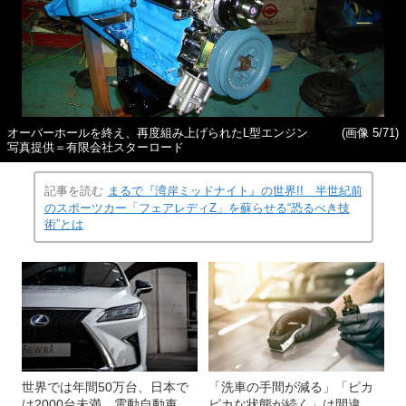
オーバーホールを終え、再度組み上げられたL型エンジン
(画像 5/71)
写真提供＝有限会社スターロード
記事を読む
まるで『湾岸ミッドナイト』の世界!! 半世紀前
のスポーツカー「フェアレディZ」を蘇らせる“恐るべき技
術”とは
世界では年間50万台、日本で
「洗車の手間が減る」「ピカ
は2000台未満…電動自動車
ピカな状態が続く」は間違