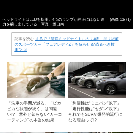
ヘッドライトはLEDを採用。4つのランプが純正にはない迫
(画像 13/71)
力を醸し出している 写真＝坂口尚
記事を読む
まるで『湾岸ミッドナイト』の世界!! 半世紀前
のスポーツカー「フェアレディZ」を蘇らせる“恐るべき技
術”とは
「洗車の手間が減る」「ピカ
「利便性は“ミニバン”以下」
ピカな状態が続く」は間違
「走行性能は“セダン”以下」
い!? 意外と知らない“カーコ
それでもSUVが爆発的流行に