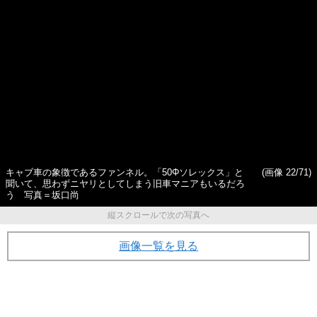
世界では年間50万台、日本で
「安いから軽自動車」は遠い
は2000台未満…電動自動車
昔の話?! “軽”を選ぶことが圧
「テスラ」は何がすごいのか
倒的に“合理的”であるワケ
キャブ車の象徴であるファンネル。「50Φソレックス」と
(画像 22/71)
聞いて、思わずニヤリとしてしまう旧車マニアもいるだろ