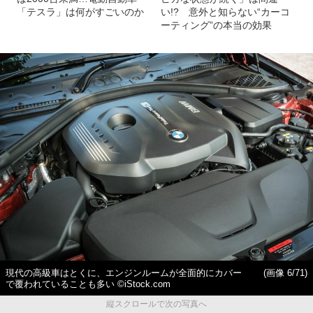
「テスラ」は何がすごいのか
い!? 意外と知らない“カーコ
ーティング”の本当の効果
現代の高級車はとくに、エンジンルームが全面的にカバー
(画像 6/71)
で覆われていることも多い ©iStock.com
縦スクロールで次の写真へ