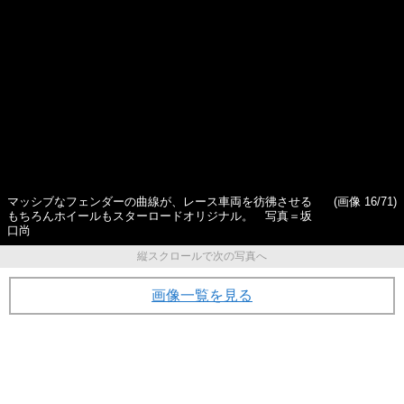
「走行性能は“セダン”以下」
は2000台未満…電動自動車
それでもSUVが爆発的流行に
「テスラ」は何がすごいのか
なる理由って!?
マッシブなフェンダーの曲線が、レース車両を彷彿させる
(画像 16/71)
もちろんホイールもスターロードオリジナル。 写真＝坂
口尚
縦スクロールで次の写真へ
画像一覧を見る