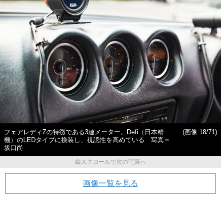
倒的に“合理的”であるワケ
い!? 意外と知らない“カーコ
ーティング”の本当の効果
フェアレディZの特徴である3連メーター。Defi（日本精
(画像 18/71)
機）のLEDタイプに換装し、視認性を高めている 写真＝
坂口尚
縦スクロールで次の写真へ