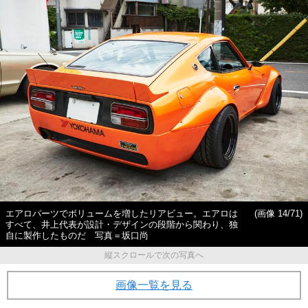
ーティング”の本当の効果
なる理由って!?
エアロパーツでボリュームを増したリアビュー。エアロは
(画像 14/71)
すべて、井上代表が設計・デザインの段階から関わり、独
自に製作したものだ 写真＝坂口尚
縦スクロールで次の写真へ