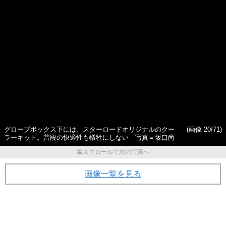
世界では年間50万台、日本で
【#1】《写真多数》50年前の
は2000台未満…電動自動車
ボロボロ“ハコスカ”を新車同然
「テスラ」は何がすごいのか
の乗り心地に…奥深すぎる
「レストア」の世界に密着す
る
グローブボックス下には、スターロードオリジナルのクー
(画像 20/71)
ラーキット。普段の快適性も犠牲にしない 写真＝坂口尚
縦スクロールで次の写真へ