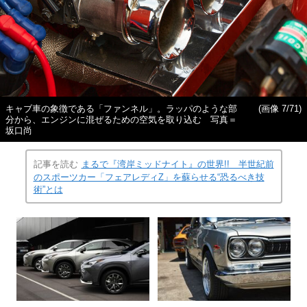
キャブ車の象徴である「ファンネル」。ラッパのような部
(画像 7/71)
分から、エンジンに混ぜるための空気を取り込む 写真＝
坂口尚
記事を読む
まるで『湾岸ミッドナイト』の世界!! 半世紀前
のスポーツカー「フェアレディZ」を蘇らせる“恐るべき技
術”とは