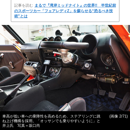
記事を読む
まるで『湾岸ミッドナイト』の世界!! 半世紀前
のスポーツカー「フェアレディZ」を蘇らせる“恐るべき技
術”とは
車高が低い車への乗降性を高めるため、ステアリングに跳
(画像 2/71)
ね上げ機構を採用。「オッサンでも乗りやすいように」と
井上氏 写真＝坂口尚