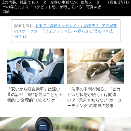
Zの内装。純正でもメーターが多い車種だが、追加メータ
(画像 17/71)
ーの存在により「コクピット感」が増している 写真＝坂
口尚
記事を読む
まるで『湾岸ミッドナイト』の世界!! 半世紀前
のスポーツカー「フェアレディZ」を蘇らせる“恐るべき技
術”とは
「安いから軽自動車」は遠い
「洗車の手間が減る」「ピカ
昔の話?! “軽”を選ぶことが圧
ピカな状態が続く」は間違