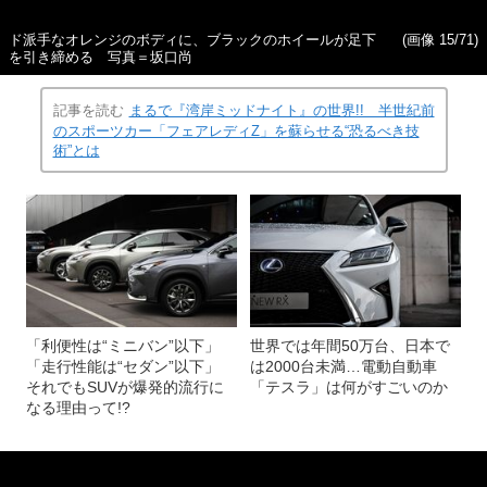
ド派手なオレンジのボディに、ブラックのホイールが足下
(画像 15/71)
を引き締める 写真＝坂口尚
記事を読む
まるで『湾岸ミッドナイト』の世界!! 半世紀前
のスポーツカー「フェアレディZ」を蘇らせる“恐るべき技
術”とは
「利便性は“ミニバン”以下」
世界では年間50万台、日本で