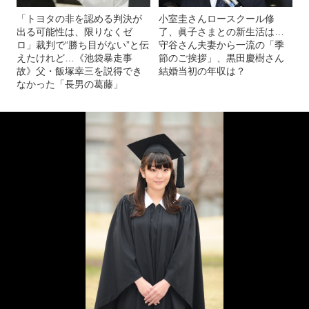
「トヨタの非を認める判決が
小室圭さんロースクール修
出る可能性は、限りなくゼ
了、眞子さまとの新生活は…
ロ」裁判で“勝ち目がない”と伝
守谷さん夫妻から一流の「季
えたけれど…《池袋暴走事
節のご挨拶」、黒田慶樹さん
故》父・飯塚幸三を説得でき
結婚当初の年収は？
なかった「長男の葛藤」