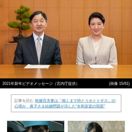
2021年新年ビデオメッセージ（宮内庁提供）
(画像 15/81)
記事を読む
秋篠宮夫妻は「鳴くまで待とうホトトギス」の
心境か 眞子さま結婚問題が示した“令和皇室の宿題”