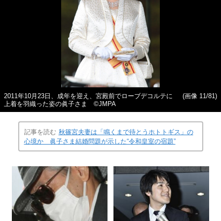
2011年10月23日、成年を迎え、宮殿前でローブデコルテに
(画像 11/81)
上着を羽織った姿の眞子さま ©JMPA
記事を読む
秋篠宮夫妻は「鳴くまで待とうホトトギス」の
心境か 眞子さま結婚問題が示した“令和皇室の宿題”