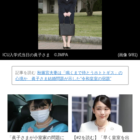
ICU入学式当日の眞子さま ©JMPA
(画像 9/81)
記事を読む
秋篠宮夫妻は「鳴くまで待とうホトトギス」の
心境か 眞子さま結婚問題が示した“令和皇室の宿題”
「眞子さまが小室家の問題に
【#2を読む】「早く皇室を出