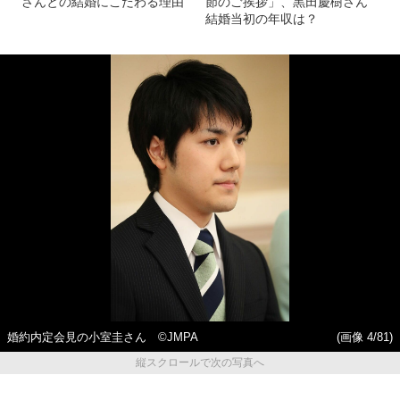
さんとの結婚にこだわる理由
節のご挨拶」、黒田慶樹さん
結婚当初の年収は？
婚約内定会見の小室圭さん ©JMPA
(画像 4/81)
縦スクロールで次の写真へ