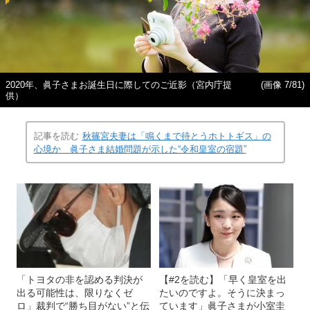
2020年、眞子さまお誕生日に際してのご近影（宮内庁提
(画像 7/81)
供）
記事を読む
秋篠宮夫妻は「鳴くまで待とうホトトギス」の
心境か 眞子さま結婚問題が示した“令和皇室の宿題”
「トヨタの非を認める判決が
【#2を読む】「早く皇室を出
出る可能性は、限りなくゼ
たいのですよ。そうに決まっ
ロ」裁判で“勝ち目がない”と伝
ています」眞子さまが小室圭