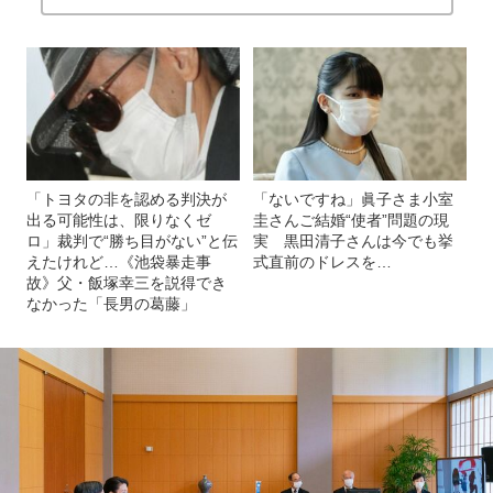
「トヨタの非を認める判決が
「ないですね」眞子さま小室
出る可能性は、限りなくゼ
圭さんご結婚“使者”問題の現
ロ」裁判で“勝ち目がない”と伝
実 黒田清子さんは今でも挙
えたけれど…《池袋暴走事
式直前のドレスを…
故》父・飯塚幸三を説得でき
なかった「長男の葛藤」