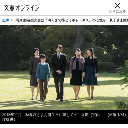
記事に戻る
記事
[写真]秋篠宮夫妻は「鳴くまで待とうホトトギス」の心境か 眞子さま結
2018年11月、秋篠宮さまお誕生日に際してのご近影（宮内
(画像 1/81)
庁提供）