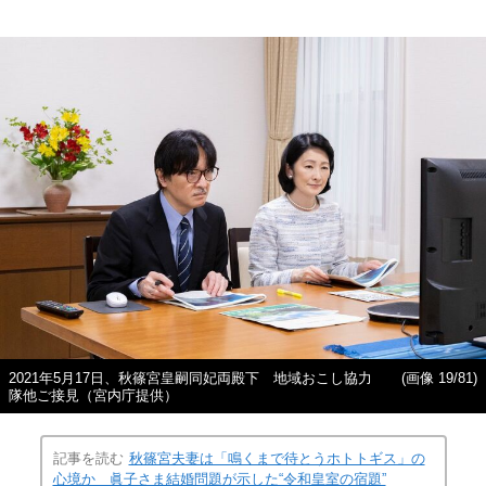
2021年5月17日、秋篠宮皇嗣同妃両殿下 地域おこし協力
(画像 19/81)
隊他ご接見（宮内庁提供）
記事を読む
秋篠宮夫妻は「鳴くまで待とうホトトギス」の
心境か 眞子さま結婚問題が示した“令和皇室の宿題”