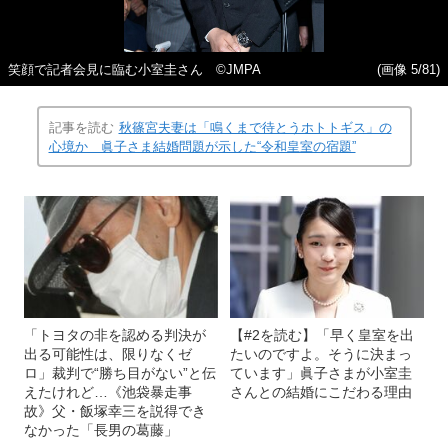
笑顔で記者会見に臨む小室圭さん ©JMPA
(画像 5/81)
記事を読む
秋篠宮夫妻は「鳴くまで待とうホトトギス」の
心境か 眞子さま結婚問題が示した“令和皇室の宿題”
「トヨタの非を認める判決が
【#2を読む】「早く皇室を出
出る可能性は、限りなくゼ
たいのですよ。そうに決まっ
ロ」裁判で“勝ち目がない”と伝
ています」眞子さまが小室圭
えたけれど…《池袋暴走事
さんとの結婚にこだわる理由
故》父・飯塚幸三を説得でき
なかった「長男の葛藤」