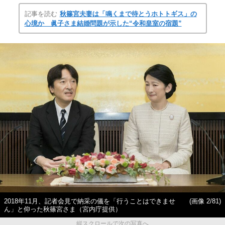
記事を読む
秋篠宮夫妻は「鳴くまで待とうホトトギス」の
心境か 眞子さま結婚問題が示した“令和皇室の宿題”
2018年11月、記者会見で納采の儀を「行うことはできませ
(画像 2/81)
ん」と仰った秋篠宮さま（宮内庁提供）
縦スクロールで次の写真へ