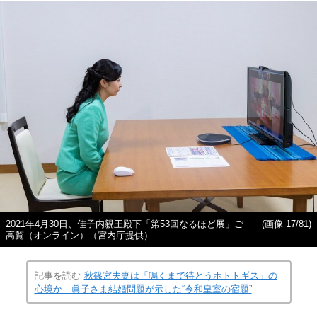
2021年4月30日、佳子内親王殿下「第53回なるほど展」ご
(画像 17/81)
高覧（オンライン）（宮内庁提供）
記事を読む
秋篠宮夫妻は「鳴くまで待とうホトトギス」の
心境か 眞子さま結婚問題が示した“令和皇室の宿題”