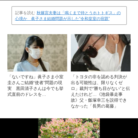
記事を読む
秋篠宮夫妻は「鳴くまで待とうホトトギス」の
心境か 眞子さま結婚問題が示した“令和皇室の宿題”
「ないですね」眞子さま小室
「トヨタの非を認める判決が
圭さんご結婚“使者”問題の現
出る可能性は、限りなくゼ
実 黒田清子さんは今でも挙
ロ」裁判で“勝ち目がない”と伝
式直前のドレスを…
えたけれど…《池袋暴走事
故》父・飯塚幸三を説得でき
なかった「長男の葛藤」