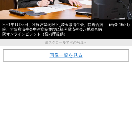
2021年1月25日、秋篠宮皇嗣殿下_埼玉県済生会川口総合病
(画像 16/81)
院、大阪府済生会中津病院並びに福岡県済生会八幡総合病
院オンラインビジット（宮内庁提供）
縦スクロールで次の写真へ
画像一覧を見る