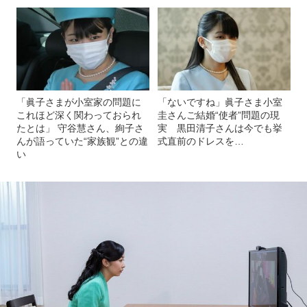
「眞子さまが小室家の問題に
「ないですね」眞子さま小室
これほど深く関わっておられ
圭さんご結婚“使者”問題の現
たとは」 守谷慧さん、絢子さ
実 黒田清子さんは今でも挙
んが語っていた“家族観”との違
式直前のドレスを…
い