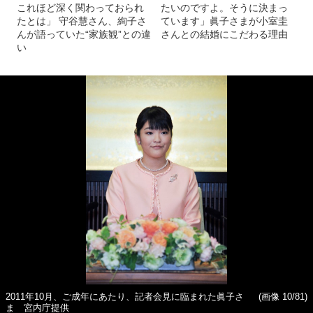
これほど深く関わっておられ
たいのですよ。そうに決まっ
たとは」 守谷慧さん、絢子さ
ています」眞子さまが小室圭
んが語っていた“家族観”との違
さんとの結婚にこだわる理由
い
2011年10月、ご成年にあたり、記者会見に臨まれた眞子さ
(画像 10/81)
ま 宮内庁提供