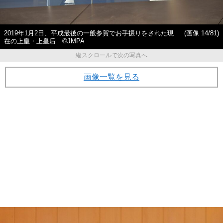
2019年1月2日、平成最後の一般参賀でお手振りをされた現
(画像 14/81)
在の上皇・上皇后 ©JMPA
縦スクロールで次の写真へ
画像一覧を見る