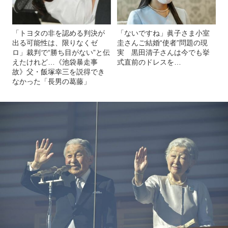
「トヨタの非を認める判決が
「ないですね」眞子さま小室
出る可能性は、限りなくゼ
圭さんご結婚“使者”問題の現
ロ」裁判で“勝ち目がない”と伝
実 黒田清子さんは今でも挙
えたけれど…《池袋暴走事
式直前のドレスを…
故》父・飯塚幸三を説得でき
なかった「長男の葛藤」