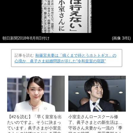
朝日新聞2018年8月8日付け
(画像 3/81)
記事を読む
秋篠宮夫妻は「鳴くまで待とうホトトギス」の
心境か 眞子さま結婚問題が示した“令和皇室の宿題”
【#2を読む】「早く皇室を出
小室圭さんロースクール修
たいのですよ。そうに決まっ
了、眞子さまとの新生活は…
ています」眞子さまが小室圭
守谷さん夫妻から一流の「季