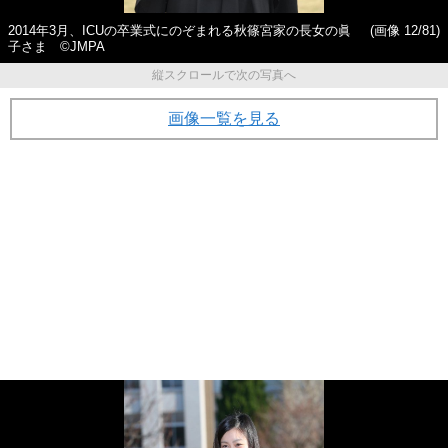
2014年3月、ICUの卒業式にのぞまれる秋篠宮家の長女の眞
(画像 12/81)
子さま ©JMPA
縦スクロールで次の写真へ
画像一覧を見る