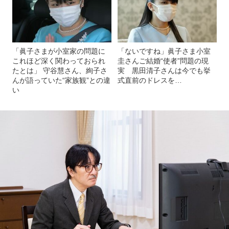
「眞子さまが小室家の問題に
「ないですね」眞子さま小室
これほど深く関わっておられ
圭さんご結婚“使者”問題の現
たとは」 守谷慧さん、絢子さ
実 黒田清子さんは今でも挙
んが語っていた“家族観”との違
式直前のドレスを…
い