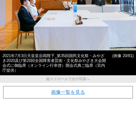
2021年7月3日天皇皇后両陛下_第35回国民文化祭・みやざ
(画像 20/81)
き2020及び第20回全国障害者芸術・文化祭みやざき大会開
会式に御臨席（オンライン行幸啓）開会式典ご臨席（宮内
庁提供）
縦スクロールで次の写真へ
画像一覧を見る