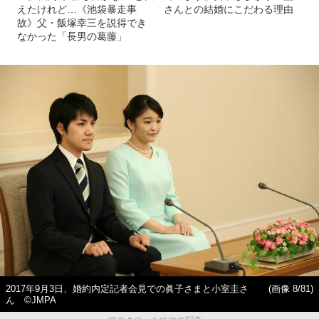
えたけれど…《池袋暴走事
さんとの結婚にこだわる理由
故》父・飯塚幸三を説得でき
なかった「長男の葛藤」
2017年9月3日、婚約内定記者会見での眞子さまと小室圭さ
(画像 8/81)
ん ©JMPA