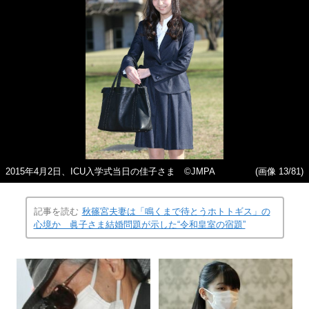
2015年4月2日、ICU入学式当日の佳子さま ©JMPA
(画像 13/81)
記事を読む
秋篠宮夫妻は「鳴くまで待とうホトトギス」の
心境か 眞子さま結婚問題が示した“令和皇室の宿題”