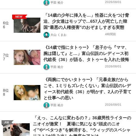
2026/08/01
平田 裕介
「14歳の少年に挿入を…」性器に火をつけ脅
NEW
迫、少女達はモップで…657人が死亡した韓
6位
6
国“最悪の人権侵害”のおぞましすぎる実態
4時間前
大山 くまお
《14歳で指にタトゥー》「息子から『ママ、
腕は隠して』と…」富山伝説のレディース初
7位
7
代総長（36）が語る、タトゥーを入れた後悔
2026/08/01
平田 裕介
《両腕にでかいタトゥー》「元暴走族だから
こそ、1ミリもズレたくない」富山伝説のレデ
8位
ィース初代総長（36）が明かす、2人の子育て
8
と仕事への思い
2026/08/01
平田 裕介
「えっ、こんなに変わるの？」36歳男性ライターの
PR
ニオイが激変！ 夏場に気になる“頭皮のニオ
イ”や“ベタつき”を解消する、“ウィッグのスペシャ