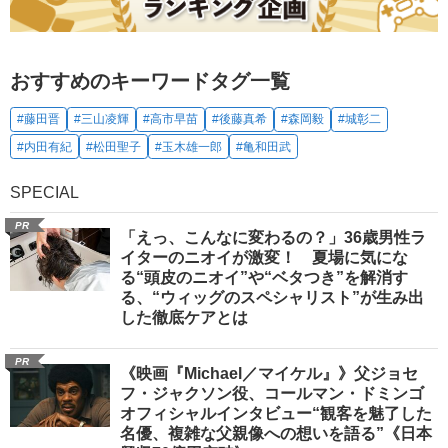
おすすめのキーワードタグ一覧
#藤田晋
#三山凌輝
#高市早苗
#後藤真希
#森岡毅
#城彰二
#内田有紀
#松田聖子
#玉木雄一郎
#亀和田武
SPECIAL
PR
「えっ、こんなに変わるの？」36歳男性ラ
イターのニオイが激変！ 夏場に気にな
る“頭皮のニオイ”や“ベタつき”を解消す
る、“ウィッグのスペシャリスト”が生み出
した徹底ケアとは
PR
《映画『Michael／マイケル』》父ジョセ
フ・ジャクソン役、コールマン・ドミンゴ
オフィシャルインタビュー“観客を魅了した
名優、複雑な父親像への想いを語る”《日本