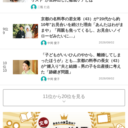
リスト”が生み出した徹底ケアとは
二瓶 仁志
京都の名料亭の若女将（43）が“20代から約
10年”お見合いを続けた理由「あんたはわがま
9位
まや」「両親も焦ってくるし、お見合いノイ
9
ローゼみたいに…」
2026/08/02
中岡 愛子
「子どもがいいひんのやから、離婚してしま
ったほうが」とも…京都の料亭の長女（43）
10
が“婿入り”夫と結婚→男の子を出産後に考え
位
10
た「跡継ぎ問題」
2026/08/02
中岡 愛子
11位から20位を見る