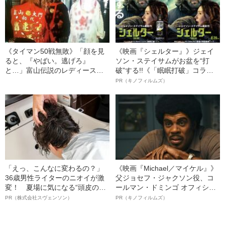
《タイマン50戦無敗》「顔を見
《映画『シェルター』》ジェイ
ると、『やばい。逃げろ』
ソン・ステイサムがお盆を“打
と…」富山伝説のレディース初
破”する!!《「眠眠打破」コラ
代総長（36）が語る、ギャルサ
ボ》
PR（キノフィルムズ）
ー制圧と朝までのバイク暴走
「えっ、こんなに変わるの？」
《映画『Michael／マイケル』》
36歳男性ライターのニオイが激
父ジョセフ・ジャクソン役、コ
変！ 夏場に気になる“頭皮のニ
ールマン・ドミンゴ オフィシャ
オイ”や“ベタつき”を解消す
ルインタビュー“観客を魅了した
PR（株式会社スヴェンソン）
PR（キノフィルムズ）
る、“ウィッグのスペシャリス
名優、複雑な父親像への想いを
ト”が生み出した徹底ケアとは
語る”《日本興収70億円突破》