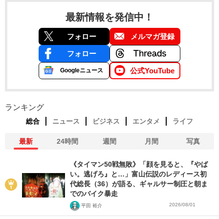
最新情報を発信中！
フォロー
メルマガ登録
フォロー
公式YouTube
Googleニュース
ランキング
総合
ニュース
ビジネス
エンタメ
ライフ
最新
24時間
週間
月間
写真
《タイマン50戦無敗》「顔を見ると、『やば
い。逃げろ』と…」富山伝説のレディース初
代総長（36）が語る、ギャルサー制圧と朝ま
でのバイク暴走
2026/08/01
平田 裕介