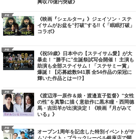
興収70億円突破》
PR
《映画『シェルター』》ジェイソン・ステ
イサムがお盆を“打破”する!!《「眠眠打破」
コラボ》
PR
《祝59歳》日本中の【ステイサム愛】が大
暴走！ “勝手に”生誕祭試写会開催！ 主演も
助演も全部ステイサム！「ステサミー賞」
爆誕！【応募総数941票 全54作品の栄冠に
輝いた作品とはー!?】
PR
《渡辺淳一原作＆娘・渡邉直子監督》“女性
の性”を真摯に描く意欲作に黒木瞳・西岡德
馬・吉田羊が出演決定！《映画『月がみて
いる』》
PR
オープン1周年を記念した特別イベントがサ
ムソナイト・ブラックレーベル銀座店で開