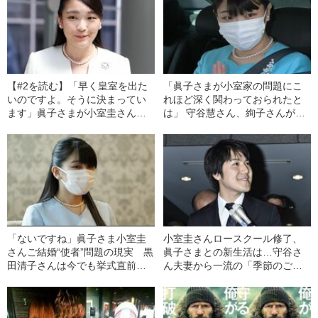
【#2を読む】「早く皇室を出た
「眞子さまが小室家の問題にこ
いのですよ。そうに決まってい
れほど深く関わっておられたと
ます」眞子さまが小室圭さんと
は」 守谷慧さん、絢子さんが語
の結婚にこだわる理由
っていた“家族観”との違い
「ないですね」眞子さま小室圭
小室圭さんロースクール修了、
さんご結婚“使者”問題の現実 黒
眞子さまとの新生活は…守谷さ
田清子さんは今でも挙式直前の
ん夫妻から一流の「季節のご挨
ドレスを…
拶」、黒田慶樹さん結婚当初の
年収は？