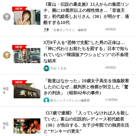
《富山・伝説の暴走族》11人からの集団リン
NEW
チ、腕に10箇所以上の根性焼き…「音速天
女」初代総長しおりさん（36）が明かす、過
酷すぎる10代
4時間前
「文春オンライン」編集部
3万8千人を“恐怖で支配”した男の正体は…
NEW
「神に代わりお前たちを罰する」日本で知ら
れていない“韓国版アウシュビッツ”の不条理
な結末
4時間前
大山 くまお
「殺意はなかった」19歳女子高生を強姦殺害
NEW
したのになぜ…裁判所と検察が対立した「驚
4位
4
きの判決」（昭和42年の事件）
11時間前
鉄人ノンフィクション編集部
《17歳で逮捕》「入っていなければ人を殺し
ていた」富山の伝説的レディース初代総長
5位
（36）が告白する、女子少年院での独房生活
5
と“ヤンキーの更生”