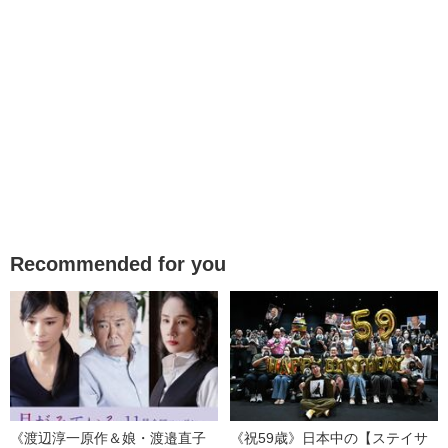
Recommended for you
《渡辺淳一原作＆娘・渡邉直子
《祝59歳》日本中の【ステイサ