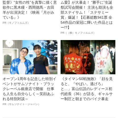
監督》“女性の性”を真摯に描く意
ム愛】が大暴走！ “勝手に”生誕
欲作に黒木瞳・西岡德馬・吉田
祭試写会開催！ 主演も助演も全
羊が出演決定！《映画『月がみ
部ステイサム！「ステサミー
ている』》
賞」爆誕！【応募総数941票 全
54作品の栄冠に輝いた作品とは
PR（キノフィルムズ）
ー!?】
PR（（株）キノフィルムズ）
オープン1周年を記念した特別イ
《タイマン50戦無敗》「顔を見
ベントがサムソナイト・ブラッ
ると、『やばい。逃げろ』
クレーベル銀座店で開催 仕事
と…」富山伝説のレディース初
も人生も自分らしく～笑顔あふ
代総長（36）が語る、ギャルサ
れる特別対談～
ー制圧と朝までのバイク暴走
PR（サムソナイト・ジャパン）