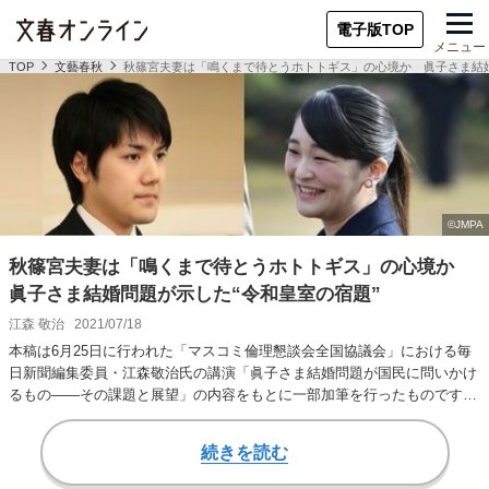
電子版TOP
メニュー
TOP
文藝春秋
秋篠宮夫妻は「鳴くまで待とうホトトギス」の心境か 眞子さま結婚
秋篠宮夫妻は「鳴くまで待とうホトトギス」の心境か
眞子さま結婚問題が示した“令和皇室の宿題”
江森 敬治
2021/07/18
本稿は6月25日に行われた「マスコミ倫理懇談会全国協議会」における毎
日新聞編集委員・江森敬治氏の講演「眞子さま結婚問題が国民に問いかけ
るもの——その課題と展望」の内容をもとに一部加筆を行ったものです。
「眞子さまの婚…
続きを読む