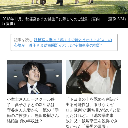
2018年11月、秋篠宮さまお誕生日に際してのご近影（宮内
(画像 5/81)
庁提供）
記事を読む
秋篠宮夫妻は「鳴くまで待とうホトトギス」の
心境か 眞子さま結婚問題が示した“令和皇室の宿題”
小室圭さんロースクール修
「トヨタの非を認める判決が
了、眞子さまとの新生活は…
出る可能性は、限りなくゼ
守谷さん夫妻から一流の「季
ロ」裁判で“勝ち目がない”と伝
節のご挨拶」、黒田慶樹さん
えたけれど…《池袋暴走事
結婚当初の年収は？
故》父・飯塚幸三を説得でき
なかった「長男の葛藤」