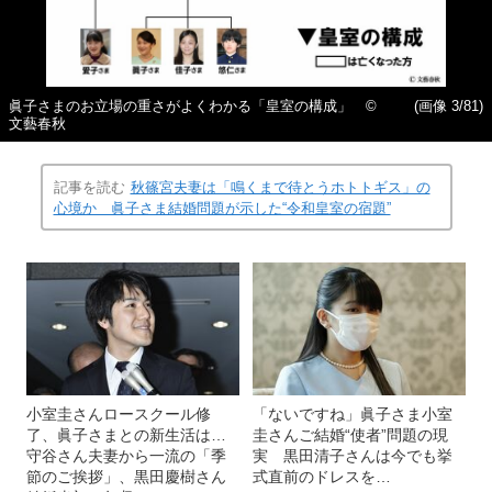
眞子さまのお立場の重さがよくわかる「皇室の構成」 ©
(画像 3/81)
文藝春秋
記事を読む
秋篠宮夫妻は「鳴くまで待とうホトトギス」の
心境か 眞子さま結婚問題が示した“令和皇室の宿題”
小室圭さんロースクール修
「ないですね」眞子さま小室
了、眞子さまとの新生活は…
圭さんご結婚“使者”問題の現
守谷さん夫妻から一流の「季
実 黒田清子さんは今でも挙
節のご挨拶」、黒田慶樹さん
式直前のドレスを…