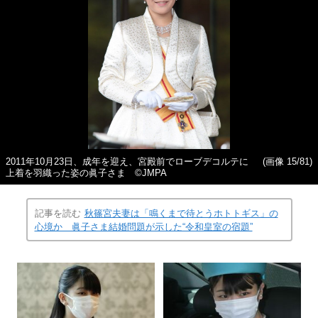
2011年10月23日、成年を迎え、宮殿前でローブデコルテに
(画像 15/81)
上着を羽織った姿の眞子さま ©JMPA
記事を読む
秋篠宮夫妻は「鳴くまで待とうホトトギス」の
心境か 眞子さま結婚問題が示した“令和皇室の宿題”