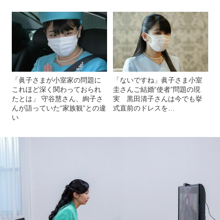
「眞子さまが小室家の問題に
「ないですね」眞子さま小室
これほど深く関わっておられ
圭さんご結婚“使者”問題の現
たとは」 守谷慧さん、絢子さ
実 黒田清子さんは今でも挙
んが語っていた“家族観”との違
式直前のドレスを…
い