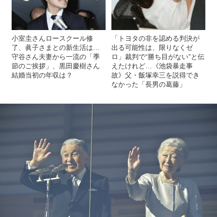
小室圭さんロースクール修
「トヨタの非を認める判決が
了、眞子さまとの新生活は…
出る可能性は、限りなくゼ
守谷さん夫妻から一流の「季
ロ」裁判で“勝ち目がない”と伝
節のご挨拶」、黒田慶樹さん
えたけれど…《池袋暴走事
結婚当初の年収は？
故》父・飯塚幸三を説得でき
なかった「長男の葛藤」