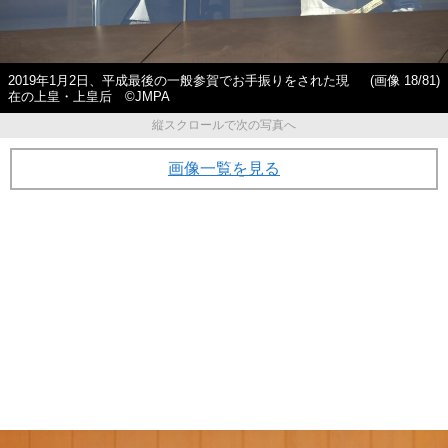
2019年1月2日、平成最後の一般参賀でお手振りをされた現
(画像 18/81)
在の上皇・上皇后 ©JMPA
縦スクロールで次の写真へ
画像一覧を見る