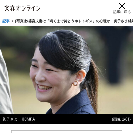
記事に戻る
記事
[写真]秋篠宮夫妻は「鳴くまで待とうホトトギス」の心境か 眞子さま結
眞子さま ©️JMPA
(画像 1/81)