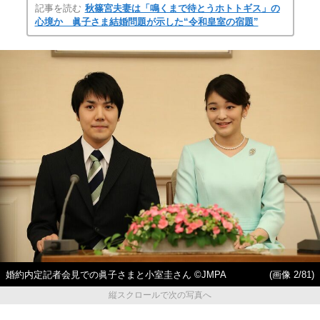
記事を読む
秋篠宮夫妻は「鳴くまで待とうホトトギス」の
心境か 眞子さま結婚問題が示した“令和皇室の宿題”
婚約内定記者会見での眞子さまと小室圭さん ©JMPA
(画像 2/81)
縦スクロールで次の写真へ