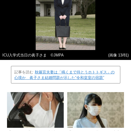
ICU入学式当日の眞子さま ©JMPA
(画像 13/81)
記事を読む
秋篠宮夫妻は「鳴くまで待とうホトトギス」の
心境か 眞子さま結婚問題が示した“令和皇室の宿題”