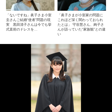
「ないですね」眞子さま小室
「眞子さまが小室家の問題に
圭さんご結婚“使者”問題の現
これほど深く関わっておられ
実 黒田清子さんは今でも挙
たとは」 守谷慧さん、絢子さ
式直前のドレスを…
んが語っていた“家族観”との違
い