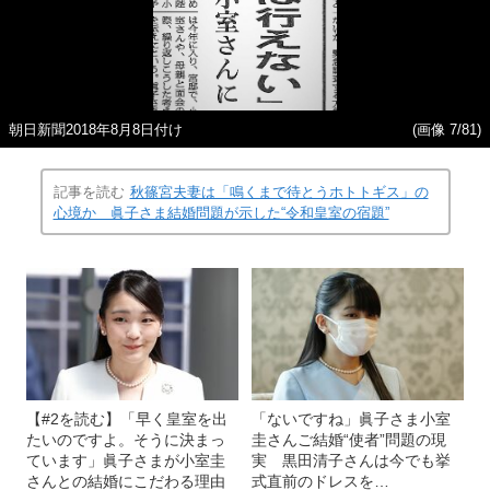
朝日新聞2018年8月8日付け
(画像 7/81)
記事を読む
秋篠宮夫妻は「鳴くまで待とうホトトギス」の
心境か 眞子さま結婚問題が示した“令和皇室の宿題”
【#2を読む】「早く皇室を出
「ないですね」眞子さま小室
たいのですよ。そうに決まっ
圭さんご結婚“使者”問題の現
ています」眞子さまが小室圭
実 黒田清子さんは今でも挙
さんとの結婚にこだわる理由
式直前のドレスを…