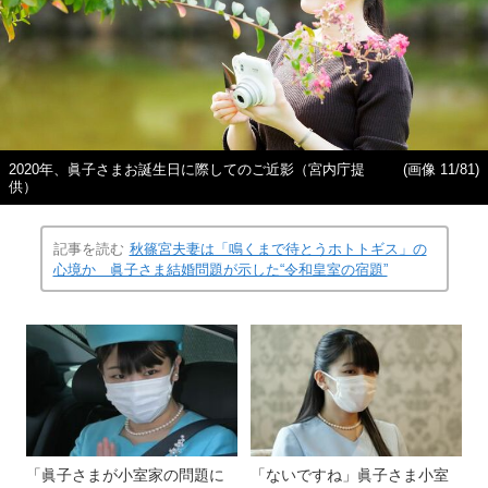
2020年、眞子さまお誕生日に際してのご近影（宮内庁提
(画像 11/81)
供）
記事を読む
秋篠宮夫妻は「鳴くまで待とうホトトギス」の
心境か 眞子さま結婚問題が示した“令和皇室の宿題”
「眞子さまが小室家の問題に
「ないですね」眞子さま小室