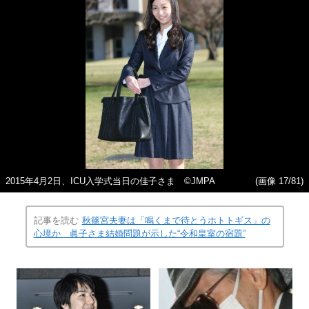
2015年4月2日、ICU入学式当日の佳子さま ©JMPA
(画像 17/81)
記事を読む
秋篠宮夫妻は「鳴くまで待とうホトトギス」の
心境か 眞子さま結婚問題が示した“令和皇室の宿題”