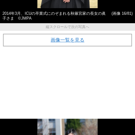
2014年3月、ICUの卒業式にのぞまれる秋篠宮家の長女の眞
(画像 16/81)
子さま ©JMPA
縦スクロールで次の写真へ
画像一覧を見る