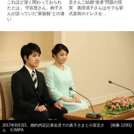
これほど深く関わっておられ
圭さんご結婚“使者”問題の現
たとは」 守谷慧さん、絢子さ
実 黒田清子さんは今でも挙
んが語っていた“家族観”との違
式直前のドレスを…
い
2017年9月3日、婚約内定記者会見での眞子さまと小室圭さ
(画像 12/81)
ん ©JMPA