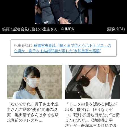
笑顔で記者会見に臨む小室圭さん ©JMPA
(画像 9/81)
記事を読む
秋篠宮夫妻は「鳴くまで待とうホトトギス」の
心境か 眞子さま結婚問題が示した“令和皇室の宿題”
「ないですね」眞子さま小室
「トヨタの非を認める判決が
圭さんご結婚“使者”問題の現
出る可能性は、限りなくゼ
実 黒田清子さんは今でも挙
ロ」裁判で“勝ち目がない”と伝
式直前のドレスを…
えたけれど…《池袋暴走事
故》父・飯塚幸三を説得でき