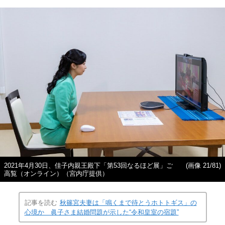
2021年4月30日、佳子内親王殿下「第53回なるほど展」ご
(画像 21/81)
高覧（オンライン）（宮内庁提供）
記事を読む
秋篠宮夫妻は「鳴くまで待とうホトトギス」の
心境か 眞子さま結婚問題が示した“令和皇室の宿題”