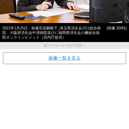
2021年1月25日、秋篠宮皇嗣殿下_埼玉県済生会川口総合病
(画像 20/81)
院、大阪府済生会中津病院並びに福岡県済生会八幡総合病
院オンラインビジット（宮内庁提供）
縦スクロールで次の写真へ
画像一覧を見る