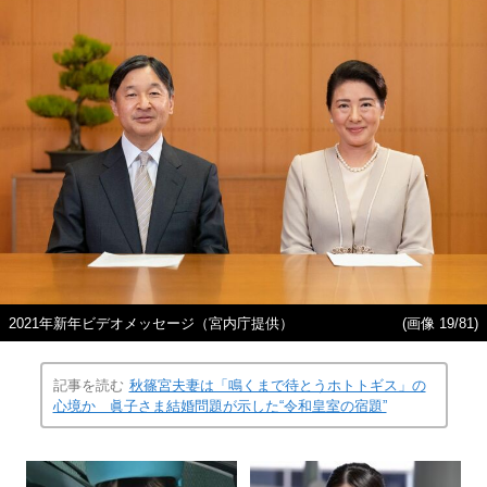
2021年新年ビデオメッセージ（宮内庁提供）
(画像 19/81)
記事を読む
秋篠宮夫妻は「鳴くまで待とうホトトギス」の
心境か 眞子さま結婚問題が示した“令和皇室の宿題”