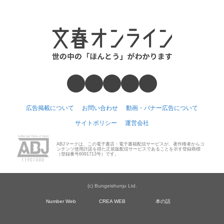
広告掲載について
お問い合わせ
動画・バナー広告について
サイトポリシー
運営会社
ABJマークは、この電子書店・電子書籍配信サービスが、著作権者からコ
ンテンツ使用許諾を得た正規版配信サービスであることを示す登録商標
（登録番号6091713号）です。
(c) Bungeishunju Ltd.
Number Web
CREA WEB
本の話