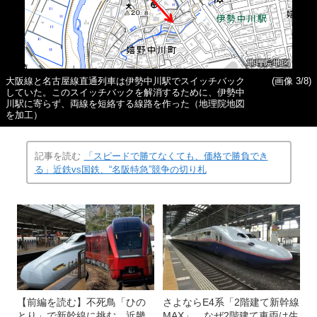
大阪線と名古屋線直通列車は伊勢中川駅でスイッチバック
(画像 3/8)
していた。このスイッチバックを解消するために、伊勢中
川駅に寄らず、両線を短絡する線路を作った（地理院地図
を加工）
記事を読む
「スピードで勝てなくても、価格で勝負でき
る」近鉄vs国鉄、“名阪特急”競争の切り札
【前編を読む】不死鳥「ひの
さよならE4系「2階建て新幹線
とり」で新幹線に挑む、近畿
MAX」 なぜ2階建て車両は生