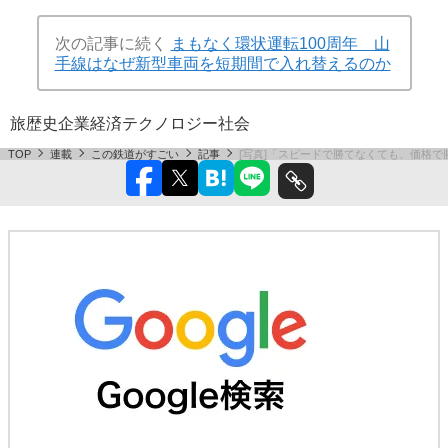
次の記事に続く
まもなく環状運転100周年 山
手線はなぜ新型車両を短期間で入れ替えるのか
旅
歴史
企業
経済
テクノロジー
社会
TOP
連載
この鉄道がすごい
記事
[写真]「スピードで勝てなくても、価格で