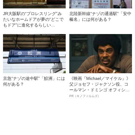
JR大阪駅の“プロレスリング”み
北陸新幹線“ナゾの通過駅”「安中
たいなホームドアが夢の“どこで
榛名」には何がある？
もドア”に進化するらしい
――2020 BEST5
京急“ナゾの途中駅”「鮫洲」には
《映画『Michael／マイケル』》
何がある？
父ジョセフ・ジャクソン役、コ
ールマン・ドミンゴ オフィシャ
ルインタビュー“観客を魅了した
PR（キノフィルムズ）
名優、複雑な父親像への想いを
語る”《日本興収70億円突破》