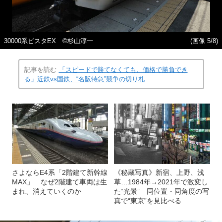
30000系ビスタEX ©️杉山淳一
(画像 5/8)
記事を読む
「スピードで勝てなくても、価格で勝負でき
る」近鉄vs国鉄、“名阪特急”競争の切り札
さよならE4系「2階建て新幹線
《秘蔵写真》新宿、上野、浅
MAX」 なぜ2階建て車両は生
草…1984年→2021年で激変し
まれ、消えていくのか
た“光景” 同位置・同角度の写
真で“東京”を見比べる