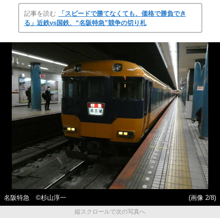
記事を読む
「スピードで勝てなくても、価格で勝負でき
る」近鉄vs国鉄、“名阪特急”競争の切り札
名阪特急 ©️杉山淳一
(画像 2/8)
縦スクロールで次の写真へ