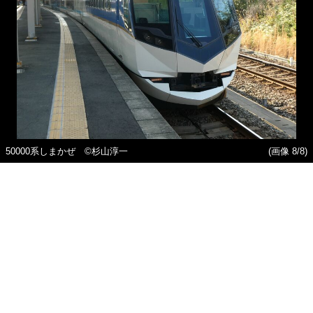
50000系しまかぜ ©️杉山淳一
(画像 8/8)