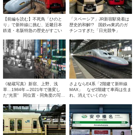
【前編を読む】不死鳥「ひのと
「スペーシア」JR新宿駅発着は
り」で新幹線に挑む、近畿日本
歴史的和解!? 国鉄vs東武のガ
鉄道・名阪特急の歴史がすごい
チンコすぎた「日光競争」
《秘蔵写真》新宿、上野、浅
さよならE4系「2階建て新幹線
草…1984年→2021年で激変し
MAX」 なぜ2階建て車両は生ま
た“光景” 同位置・同角度の写真
れ、消えていくのか
で“東京”を見比べる