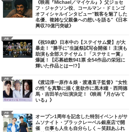
《映画『Michael／マイケル』》父ジョセ
フ・ジャクソン役、コールマン・ドミンゴ
オフィシャルインタビュー“観客を魅了した
名優、複雑な父親像への想いを語る”《日本
興収70億円突破》
PR
《祝59歳》日本中の【ステイサム愛】が大
暴走！ “勝手に”生誕祭試写会開催！ 主演も
助演も全部ステイサム！「ステサミー賞」
爆誕！【応募総数941票 全54作品の栄冠に
輝いた作品とはー!?】
PR
《渡辺淳一原作＆娘・渡邉直子監督》“女性
の性”を真摯に描く意欲作に黒木瞳・西岡德
馬・吉田羊が出演決定！《映画『月がみて
いる』》
PR
オープン1周年を記念した特別イベントがサ
ムソナイト・ブラックレーベル銀座店で開
催 仕事も人生も自分らしく～笑顔あふれ