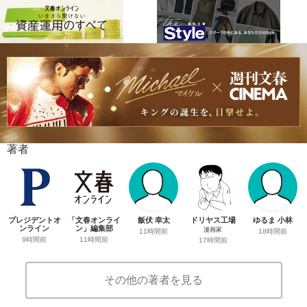
著者
プレジデントオ
「文春オンライ
飯伏 幸太
ドリヤス工場
ゆるま 小林
ンライン
ン」編集部
漫画家
11時間前
18時間前
9時間前
11時間前
17時間前
その他の著者を見る