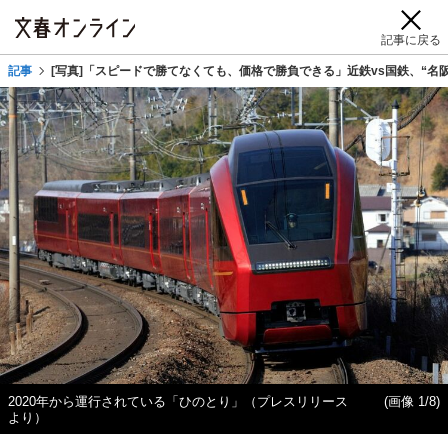
記事に戻る
記事
[写真]「スピードで勝てなくても、価格で勝負できる」近鉄vs国鉄、“名
2020年から運行されている「ひのとり」（プレスリリース
(画像 1/8)
より）