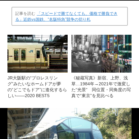
記事を読む
「スピードで勝てなくても、価格で勝負でき
る」近鉄vs国鉄、“名阪特急”競争の切り札
JR大阪駅の“プロレスリン
《秘蔵写真》新宿、上野、浅
グ”みたいなホームドアが夢
草…1984年→2021年で激変し
の“どこでもドア”に進化するら
た“光景” 同位置・同角度の写
しい――2020 BEST5
真で“東京”を見比べる