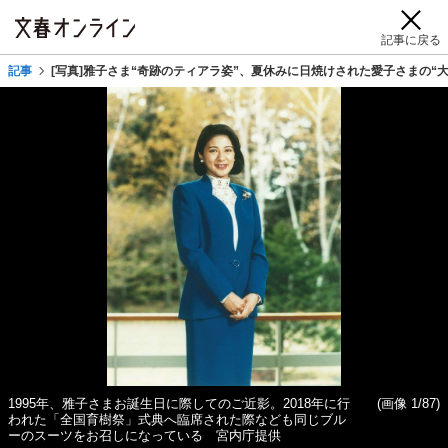
記事に戻る
記事
[写真]雅子さま“奇跡のティアラ姿”、夏休みに日焼けされた愛子さまの“大
1995年、雅子さまお誕生日に際してのご近影。2018年に行
(画像 1/87)
われた「全国育樹祭」式典へ臨席された際なども同じブル
ーのスーツをお召しになっている 宮内庁提供