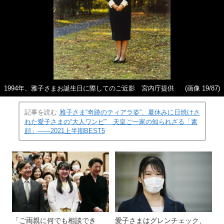
1994年、雅子さまお誕生日に際してのご近影 宮内庁提供
(画像 19/87)
記事を読む
雅子さま“奇跡のティアラ姿”、夏休みに日焼けさ
れた愛子さまの“大人ワンピ” 天皇ご一家の知られざる「素
顔」――2021上半期BEST5
「ご両親に何でも相談でき
愛子さまはグレンチェック、