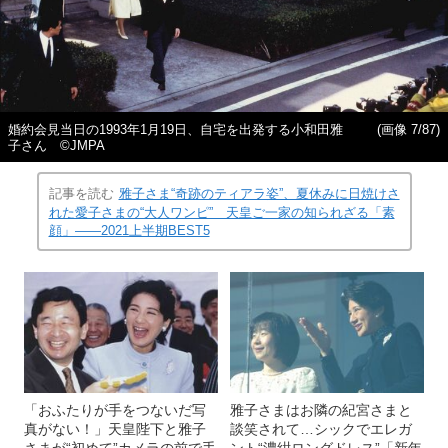
婚約会見当日の1993年1月19日、自宅を出発する小和田雅
(画像 7/87)
子さん ©JMPA
記事を読む
雅子さま“奇跡のティアラ姿”、夏休みに日焼けさ
れた愛子さまの“大人ワンピ” 天皇ご一家の知られざる「素
顔」――2021上半期BEST5
「おふたりが手をつないだ写
雅子さまはお隣の紀宮さまと
真がない！」天皇陛下と雅子
談笑されて…シックでエレガ
さまが“初めて”カメラの前で手
ント“濃紺ロングドレス”「新年