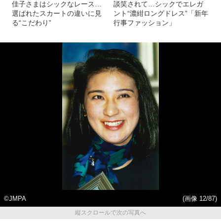
佳子さまはシックなレース…
談笑されて…シックでエレガ
選ばれたスカートの違いに見
ント“濃紺ロングドレス”「新年
る“こだわり”
行事ファッション」
©JMPA
(画像 12/87)
縦スクロールで次の写真へ