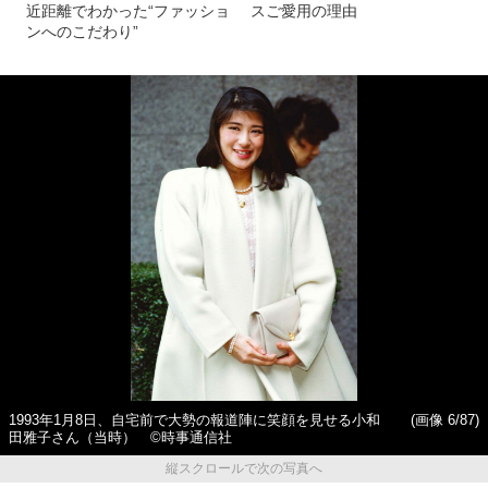
近距離でわかった“ファッショ
スご愛用の理由
ンへのこだわり”
1993年1月8日、自宅前で大勢の報道陣に笑顔を見せる小和
(画像 6/87)
田雅子さん（当時） ©時事通信社
縦スクロールで次の写真へ