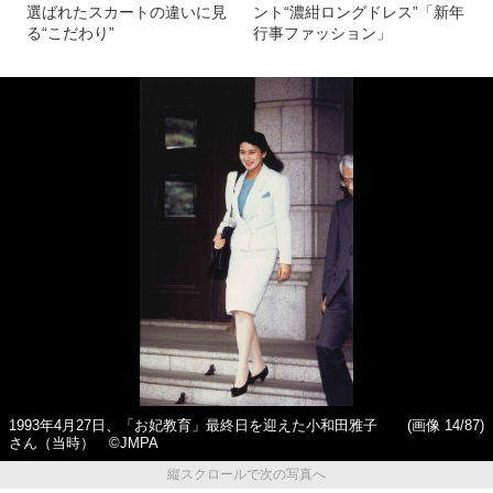
選ばれたスカートの違いに見
ント“濃紺ロングドレス”「新年
る“こだわり”
行事ファッション」
1993年4月27日、「お妃教育」最終日を迎えた小和田雅子
(画像 14/87)
さん（当時） ©JMPA
縦スクロールで次の写真へ