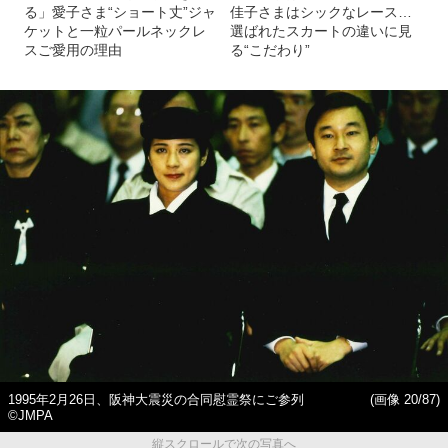
る」愛子さま“ショート丈”ジャ
佳子さまはシックなレース…
ケットと一粒パールネックレ
選ばれたスカートの違いに見
スご愛用の理由
る“こだわり”
1995年2月26日、阪神大震災の合同慰霊祭にご参列
(画像 20/87)
©JMPA
縦スクロールで次の写真へ