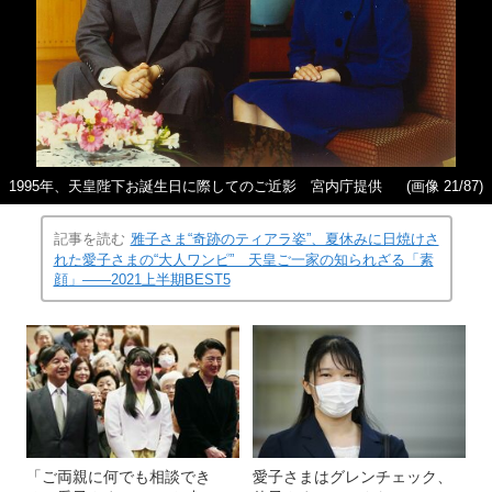
1995年、天皇陛下お誕生日に際してのご近影 宮内庁提供
(画像 21/87)
記事を読む
雅子さま“奇跡のティアラ姿”、夏休みに日焼けさ
れた愛子さまの“大人ワンピ” 天皇ご一家の知られざる「素
顔」――2021上半期BEST5
「ご両親に何でも相談でき
愛子さまはグレンチェック、