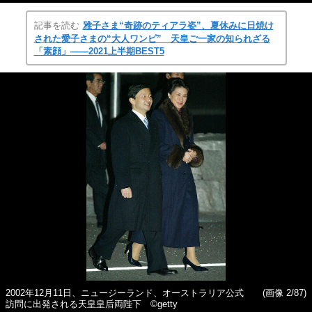
記事を読む
雅子さま“奇跡のティアラ姿”、夏休みに日焼け
された愛子さまの“大人ワンピ” 天皇ご一家の知られざる
「素顔」――2021上半期BEST5
2002年12月11日、ニュージーランド、オーストラリア公式
(画像 2/87)
訪問に出発される天皇皇后両陛下 ©getty