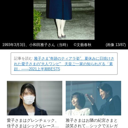
1993年3月3日、小和田雅子さん（当時） ©文藝春秋
(画像 13/87)
記事を読む
雅子さま“奇跡のティアラ姿”、夏休みに日焼けさ
れた愛子さまの“大人ワンピ” 天皇ご一家の知られざる「素
顔」――2021上半期BEST5
愛子さまはグレンチェック、
雅子さまはお隣の紀宮さまと
佳子さまはシックなレース…
談笑されて…シックでエレガ