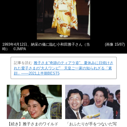
1993年4月12日、納采の儀に臨む小和田雅子さん（当
(画像 15/87)
時） ©JMPA
記事を読む
雅子さま“奇跡のティアラ姿”、夏休みに日焼けさ
れた愛子さまの“大人ワンピ” 天皇ご一家の知られざる「素
顔」――2021上半期BEST5
【続き】雅子さまのワイルド
「おふたりが手をつないだ写