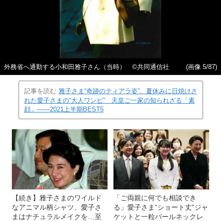
外務省へ通勤する小和田雅子さん（当時） ©共同通信社
(画像 5/87)
記事を読む
雅子さま“奇跡のティアラ姿”、夏休みに日焼けさ
れた愛子さまの“大人ワンピ” 天皇ご一家の知られざる「素
顔」――2021上半期BEST5
【続き】雅子さまのワイルド
「ご両親に何でも相談でき
なアニマル柄シャツ、愛子さ
る」愛子さま“ショート丈”ジャ
まはナチュラルメイクを…至
ケットと一粒パールネックレ