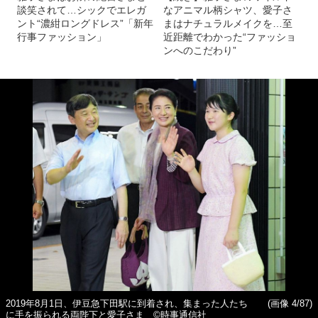
談笑されて…シックでエレガ
なアニマル柄シャツ、愛子さ
ント“濃紺ロングドレス”「新年
まはナチュラルメイクを…至
行事ファッション」
近距離でわかった“ファッショ
ンへのこだわり”
2019年8月1日、伊豆急下田駅に到着され、集まった人たち
(画像 4/87)
に手を振られる両陛下と愛子さま ©時事通信社