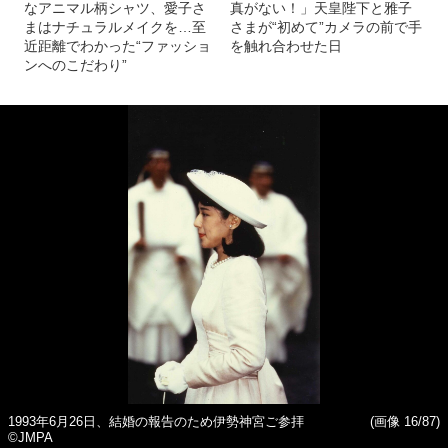
なアニマル柄シャツ、愛子さ
真がない！」天皇陛下と雅子
まはナチュラルメイクを…至
さまが“初めて”カメラの前で手
近距離でわかった“ファッショ
を触れ合わせた日
ンへのこだわり”
1993年6月26日、結婚の報告のため伊勢神宮ご参拝
(画像 16/87)
©JMPA