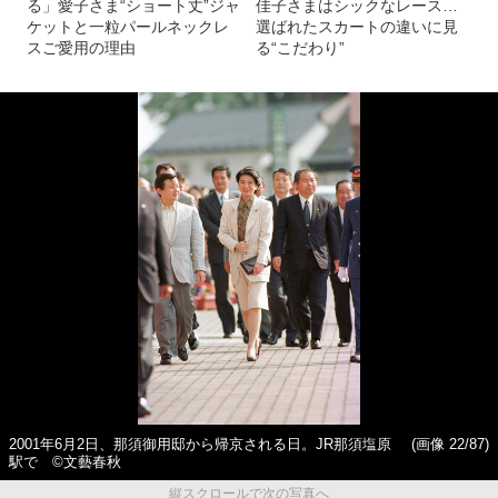
る」愛子さま“ショート丈”ジャ
佳子さまはシックなレース…
ケットと一粒パールネックレ
選ばれたスカートの違いに見
スご愛用の理由
る“こだわり”
2001年6月2日、那須御用邸から帰京される日。JR那須塩原
(画像 22/87)
駅で ©文藝春秋
縦スクロールで次の写真へ