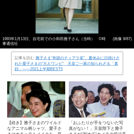
1993年1月13日、自宅前での小和田雅子さん（当時） ©時
(画像 9/87)
事通信社
記事を読む
雅子さま“奇跡のティアラ姿”、夏休みに日焼けさ
れた愛子さまの“大人ワンピ” 天皇ご一家の知られざる「素
顔」――2021上半期BEST5
【続き】雅子さまのワイルド
「おふたりが手をつないだ写
なアニマル柄シャツ、愛子さ
真がない！」天皇陛下と雅子