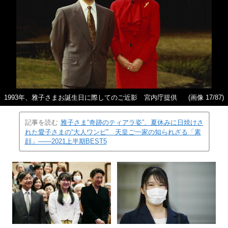
1993年、雅子さまお誕生日に際してのご近影 宮内庁提供
(画像 17/87)
記事を読む
雅子さま“奇跡のティアラ姿”、夏休みに日焼けさ
れた愛子さまの“大人ワンピ” 天皇ご一家の知られざる「素
顔」――2021上半期BEST5