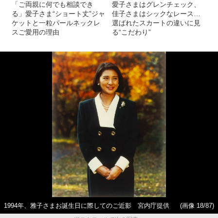
「ご両親に何でも相談でき
愛子さまはグレンチェック、
る」愛子さま“ショート丈”ジャ
佳子さまはシックなレース…
ケットと一粒パールネックレ
選ばれたスカートの違いに見
スご愛用の理由
る“こだわり”
1994年、雅子さまお誕生日に際してのご近影 宮内庁提供
(画像 18/87)