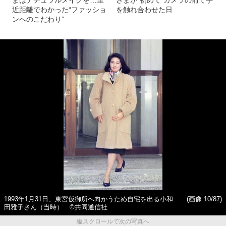
まはナチュラルメイクを…至
さまが“初めて”カメラの前で手
近距離でわかった“ファッショ
を触れ合わせた日
ンへのこだわり”
1993年1月31日、東宮仮御所へ向かうため自宅を出る小和
(画像 10/87)
田雅子さん（当時） ©共同通信社
縦スクロールで次の写真へ