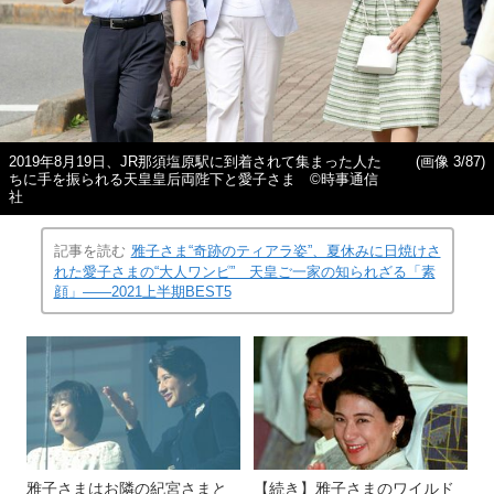
2019年8月19日、JR那須塩原駅に到着されて集まった人た
(画像 3/87)
ちに手を振られる天皇皇后両陛下と愛子さま ©時事通信
社
記事を読む
雅子さま“奇跡のティアラ姿”、夏休みに日焼けさ
れた愛子さまの“大人ワンピ” 天皇ご一家の知られざる「素
顔」――2021上半期BEST5
雅子さまはお隣の紀宮さまと
【続き】雅子さまのワイルド