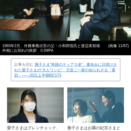
1993年2月、外務事務次官の父・小和田恆氏と渡辺美智雄
(画像 11/87)
外相にお別れの挨拶 ©JMPA
記事を読む
雅子さま“奇跡のティアラ姿”、夏休みに日焼けさ
れた愛子さまの“大人ワンピ” 天皇ご一家の知られざる「素
顔」――2021上半期BEST5
愛子さまはグレンチェック、
雅子さまはお隣の紀宮さまと