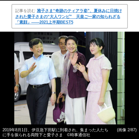
記事を読む
雅子さま“奇跡のティアラ姿”、夏休みに日焼け
された愛子さまの“大人ワンピ” 天皇ご一家の知られざる
「素顔」――2021上半期BEST5
2019年8月1日、伊豆急下田駅に到着され、集まった人たち
(画像 2/87)
に手を振られる両陛下と愛子さま ©時事通信社