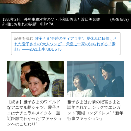
1993年2月、外務事務次官の父・小和田恆氏と渡辺美智雄
(画像 9/87)
外相にお別れの挨拶 ©JMPA
記事を読む
雅子さま“奇跡のティアラ姿”、夏休みに日焼けさ
れた愛子さまの“大人ワンピ” 天皇ご一家の知られざる「素
顔」――2021上半期BEST5
【続き】雅子さまのワイルド
雅子さまはお隣の紀宮さまと
なアニマル柄シャツ、愛子さ
談笑されて…シックでエレガ
まはナチュラルメイクを…至
ント“濃紺ロングドレス”「新年
近距離でわかった“ファッショ
行事ファッション」
ンへのこだわり”