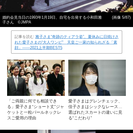
婚約会見当日の1993年1月19日、自宅を出発する小和田雅
(画像 5/87)
子さん ©JMPA
記事を読む
雅子さま“奇跡のティアラ姿”、夏休みに日焼けさ
れた愛子さまの“大人ワンピ” 天皇ご一家の知られざる「素
顔」――2021上半期BEST5
「ご両親に何でも相談でき
愛子さまはグレンチェック、
る」愛子さま“ショート丈”ジャ
佳子さまはシックなレース…
ケットと一粒パールネックレ
選ばれたスカートの違いに見
スご愛用の理由
る“こだわり”