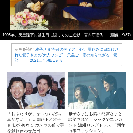
1995年、天皇陛下お誕生日に際してのご近影 宮内庁提供
(画像 19/87)
記事を読む
雅子さま“奇跡のティアラ姿”、夏休みに日焼けさ
れた愛子さまの“大人ワンピ” 天皇ご一家の知られざる「素
顔」――2021上半期BEST5
「おふたりが手をつないだ写
雅子さまはお隣の紀宮さまと
真がない！」天皇陛下と雅子
談笑されて…シックでエレガ
さまが“初めて”カメラの前で手
ント“濃紺ロングドレス”「新年
を触れ合わせた日
行事ファッション」