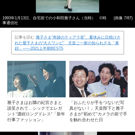
1993年1月13日、自宅前での小和田雅子さん（当時） ©時
(画像 7/87)
事通信社
記事を読む
雅子さま“奇跡のティアラ姿”、夏休みに日焼けさ
れた愛子さまの“大人ワンピ” 天皇ご一家の知られざる「素
顔」――2021上半期BEST5
雅子さまはお隣の紀宮さまと
「おふたりが手をつないだ写
談笑されて…シックでエレガ
真がない！」天皇陛下と雅子
ント“濃紺ロングドレス”「新年
さまが“初めて”カメラの前で手
行事ファッション」
を触れ合わせた日