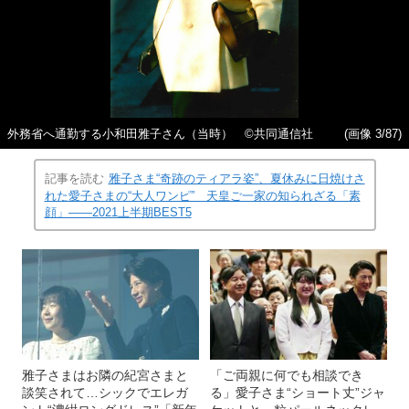
外務省へ通勤する小和田雅子さん（当時） ©共同通信社
(画像 3/87)
記事を読む
雅子さま“奇跡のティアラ姿”、夏休みに日焼けさ
れた愛子さまの“大人ワンピ” 天皇ご一家の知られざる「素
顔」――2021上半期BEST5
雅子さまはお隣の紀宮さまと
「ご両親に何でも相談でき
談笑されて…シックでエレガ
る」愛子さま“ショート丈”ジャ