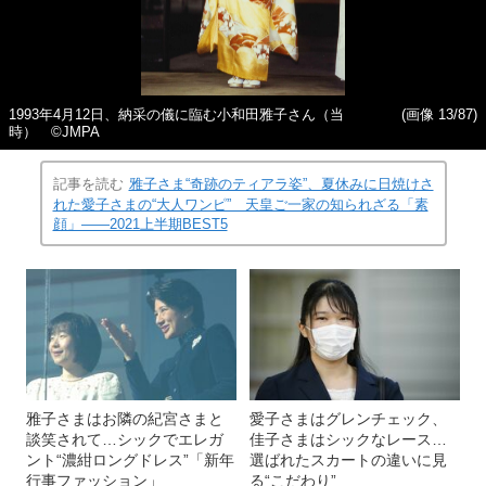
1993年4月12日、納采の儀に臨む小和田雅子さん（当
(画像 13/87)
時） ©JMPA
記事を読む
雅子さま“奇跡のティアラ姿”、夏休みに日焼けさ
れた愛子さまの“大人ワンピ” 天皇ご一家の知られざる「素
顔」――2021上半期BEST5
雅子さまはお隣の紀宮さまと
愛子さまはグレンチェック、
談笑されて…シックでエレガ
佳子さまはシックなレース…
ント“濃紺ロングドレス”「新年
選ばれたスカートの違いに見
行事ファッション」
る“こだわり”