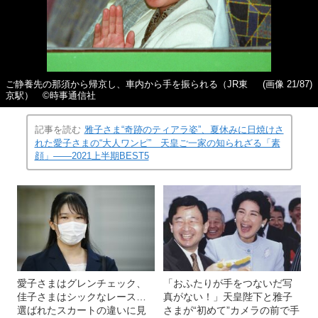
ご静養先の那須から帰京し、車内から手を振られる（JR東
(画像 21/87)
京駅） ©時事通信社
記事を読む
雅子さま“奇跡のティアラ姿”、夏休みに日焼けさ
れた愛子さまの“大人ワンピ” 天皇ご一家の知られざる「素
顔」――2021上半期BEST5
愛子さまはグレンチェック、
「おふたりが手をつないだ写
佳子さまはシックなレース…
真がない！」天皇陛下と雅子
選ばれたスカートの違いに見
さまが“初めて”カメラの前で手