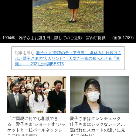
1994年、雅子さまお誕生日に際してのご近影 宮内庁提供
(画像 17/87)
記事を読む
雅子さま“奇跡のティアラ姿”、夏休みに日焼けさ
れた愛子さまの“大人ワンピ” 天皇ご一家の知られざる「素
顔」――2021上半期BEST5
「ご両親に何でも相談でき
愛子さまはグレンチェック、
る」愛子さま“ショート丈”ジャ
佳子さまはシックなレース…
ケットと一粒パールネックレ
選ばれたスカートの違いに見
スご愛用の理由
る“こだわり”