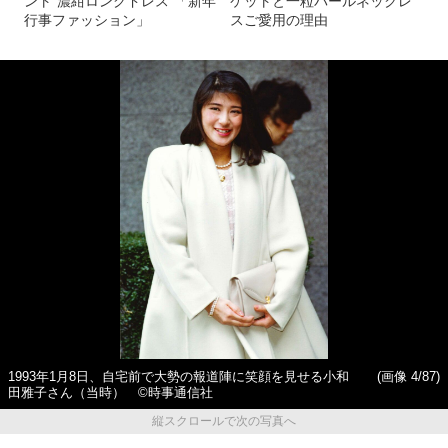
ント“濃紺ロングドレス”「新年
ケットと一粒パールネックレ
行事ファッション」
スご愛用の理由
1993年1月8日、自宅前で大勢の報道陣に笑顔を見せる小和
(画像 4/87)
田雅子さん（当時） ©時事通信社
縦スクロールで次の写真へ