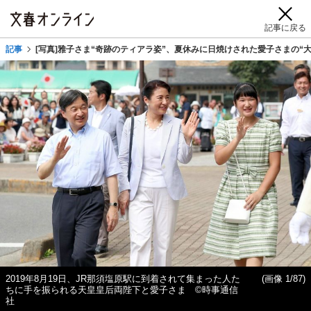
記事に戻る
記事
[写真]雅子さま“奇跡のティアラ姿”、夏休みに日焼けされた愛子さまの“大
2019年8月19日、JR那須塩原駅に到着されて集まった人た
(画像 1/87)
ちに手を振られる天皇皇后両陛下と愛子さま ©時事通信
社