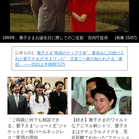
1993年、雅子さまお誕生日に際してのご近影 宮内庁提供
(画像 15/87)
記事を読む
雅子さま“奇跡のティアラ姿”、夏休みに日焼けさ
れた愛子さまの“大人ワンピ” 天皇ご一家の知られざる「素
顔」――2021上半期BEST5
「ご両親に何でも相談でき
【続き】雅子さまのワイルド
る」愛子さま“ショート丈”ジャ
なアニマル柄シャツ、愛子さ
ケットと一粒パールネックレ
まはナチュラルメイクを…至
スご愛用の理由
近距離でわかった“ファッショ