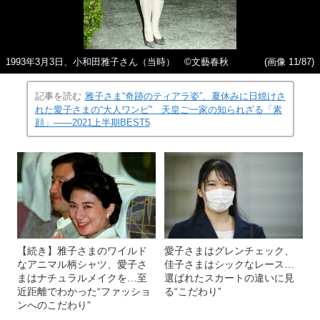
1993年3月3日、小和田雅子さん（当時） ©文藝春秋
(画像 11/87)
記事を読む
雅子さま“奇跡のティアラ姿”、夏休みに日焼けさ
れた愛子さまの“大人ワンピ” 天皇ご一家の知られざる「素
顔」――2021上半期BEST5
【続き】雅子さまのワイルド
愛子さまはグレンチェック、
なアニマル柄シャツ、愛子さ
佳子さまはシックなレース…
まはナチュラルメイクを…至
選ばれたスカートの違いに見
近距離でわかった“ファッショ
る“こだわり”
ンへのこだわり”