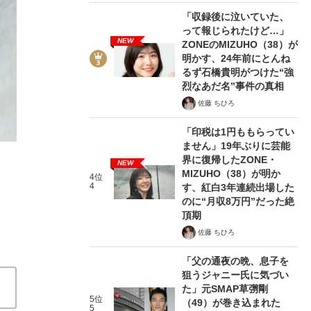
「収録後に泣いていた、
って報じられたけど…」
NEW
ZONEのMIZUHO（38）が
明かす、24年前にとんね
るず石橋貴明がつけた“強
烈なあだ名”事件の真相
2/8
佐藤 ちひろ
「印税は1円ももらってい
ません」19年ぶりに芸能
界に復帰したZONE・
NEW
MIZUHO（38）が明か
4位
4
す、紅白3年連続出場した
のに“月収8万円”だった絶
頂期
佐藤 ちひろ
「父の通夜の晩、息子を
狙うジャニー氏に気づい
た」元SMAP草彅剛
5位
（49）が巻き込まれた
5