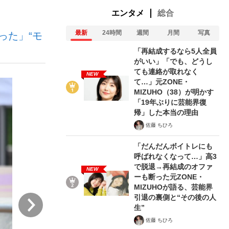
エンタメ
総合
最新
24時間
週間
月間
写真
った」“モ
「再結成するなら5人全員
がいい」「でも、どうし
ても連絡が取れなく
NEW
て…」元ZONE・
が悲しい」『北の国から』倉本聰氏（91...
を、目撃せよ。
MIZUHO（38）が明かす
「19年ぶりに芸能界復
帰」した本当の理由
佐藤 ちひろ
「だんだんボイトレにも
呼ばれなくなって…」高3
で脱退→再結成のオファ
NEW
ーも断った元ZONE・
MIZUHOが語る、芸能界
引退の裏側と“その後の人
次
生”
佐藤 ちひろ