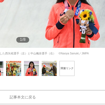
もっと見る
1/8
矢椛選手（左）と中山楓奈選手（右） ©︎Naoya Sanuki／JMPA
関連リンク
記事本文に戻る