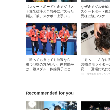
《スケートボード》金メダリス
なぜ金メダル候補
ト堀米雄斗と予想外にバズった
スケートボード後
解説「彼、スケボー上手いっす
異様に強いワケ
ね」「鬼やべー」の知られざる
真意
「勝っても負けても地獄なら、
「えっ、こんなに
勝つ地獄の方がいい」内村航平
36歳男性ライタ
は、銀メダル・体操男子にとっ
変！ 夏場に気に
て“特別な存在”だった
オイ”や“ベタつき
PR（株式会社スヴェンソ
る、“ウィッグの
ト”が生み出した
Recommended for you