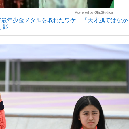
Powered by 
GliaStudios
が最年少金メダルを取れたワケ 「天才肌ではなか
と影
Mute
手が証言した“NPB聞...
「クマが悪者扱いされているの
キングの誕生
もっと見る
カー日本代表・森保一監督...