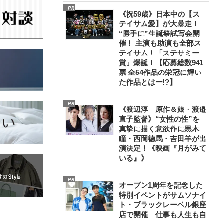
PR
《祝59歳》日本中の【ス
テイサム愛】が大暴走！
“勝手に”生誕祭試写会開
催！ 主演も助演も全部ス
テイサム！「ステサミー
賞」爆誕！【応募総数941
票 全54作品の栄冠に輝い
た作品とはー!?】
PR
《渡辺淳一原作＆娘・渡邉
直子監督》“女性の性”を
真摯に描く意欲作に黒木
瞳・西岡德馬・吉田羊が出
演決定！《映画『月がみて
いる』》
PR
オープン1周年を記念した
特別イベントがサムソナイ
ト・ブラックレーベル銀座
店で開催 仕事も人生も自