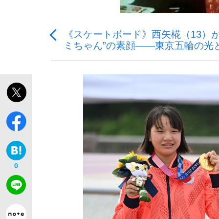
《スケートボード》西矢椛（13）
観る将棋、読む将棋
ミちゃん”の素顔――東京五輪の光
「敗因分析は一切聞かれなかった」侍ジャパン選
いまさら聞けない資産運用のすべて
0
「目標達成できなかったからと言って…」サッ