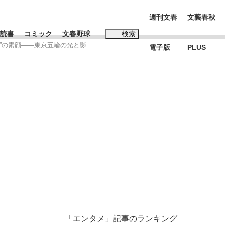
週刊文春
文藝春秋
読書
コミック
文春野球
検索
ん”の素顔――東京五輪の光と影
電子版
PLUS
インタビュー
読書
#松田聖子
BC日本代表“敗戦”の真実 選手が明かす...
、私のいま
「エンタメ」記事のランキング