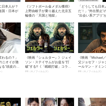
に日本人が？
《ソフトボール金メダル獲得》
「どうしても日本
進国・日本が
上野由岐子が乗り越えた北京五
だ！」“外出禁止”
輪後の「天国と地獄」
“出会い系アプリ”
ル
変わるの？」
《映画『シェルター』》ジェイ
《映画『Michae
ーのニオイが激
ソン・ステイサムがお盆を“打
父ジョセフ・ジャ
なる“頭皮のニ
破”する!!《「眠眠打破」コラ
ールマン・ドミン
”を解消す
ボ》
ルインタビュー“
ン）
PR（キノフィルムズ）
PR（キノフィルムズ）
スペシャリス
名優、複雑な父親
徹底ケアとは
語る”《日本興収7