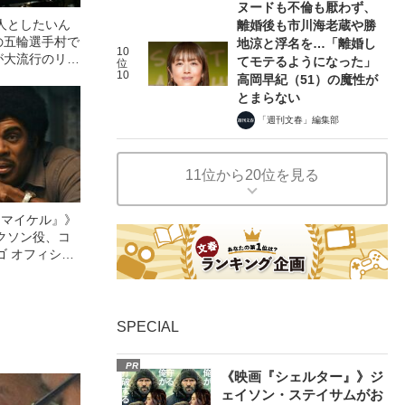
ヌードも不倫も厭わず、
人としたいん
離婚後も市川海老蔵や勝
の五輪選手村で
地涼と浮名を…「離婚し
10
が大流行のリア
てモテるようになった」
位
10
高岡早紀（51）の魔性が
とまらない
「週刊文春」編集部
11位から20位を見る
l／マイケル』》
クソン役、コ
ゴ オフィシャ
観客を魅了した
像への想いを
0億円突破》
SPECIAL
PR
《映画『シェルター』》ジ
ェイソン・ステイサムがお