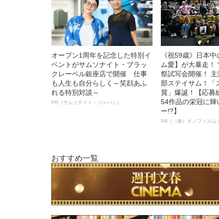
オープン1周年を記念した特別イ
《祝59歳》日本
ベントがサムソナイト・ブラッ
ム愛】が大暴走！ 
クレーベル銀座店で開催 仕事
祭試写会開催！ 
も人生も自分らしく～笑顔あふ
部ステイサム！「
れる特別対談～
賞」爆誕！【応募総
54作品の栄冠に
PR（サムソナイト・ジャパン）
ー!?】
PR（（株）キノフィルム
おすすめ一覧