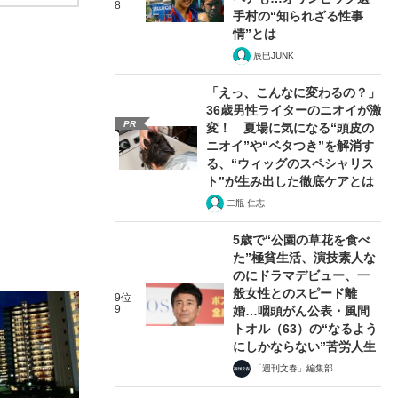
8
手村の“知られざる性事
情”とは
辰巳JUNK
「えっ、こんなに変わるの？」
36歳男性ライターのニオイが激
PR
変！ 夏場に気になる“頭皮の
ニオイ”や“ベタつき”を解消す
る、“ウィッグのスペシャリス
ト”が生み出した徹底ケアとは
二瓶 仁志
5歳で“公園の草花を食べ
た”極貧生活、演技素人な
のにドラマデビュー、一
般女性とのスピード離
9位
9
婚…咽頭がん公表・風間
トオル（63）の“なるよう
にしかならない”苦労人生
「週刊文春」編集部