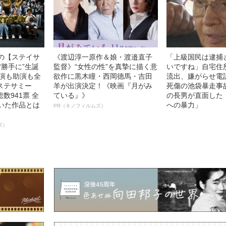
中の【ステイサ
《渡辺淳一原作＆娘・渡邉直子
「上級国民は逮捕
“勝手に”生誕
監督》“女性の性”を真摯に描く意
いですね」自宅住
主演も助演も全
欲作に黒木瞳・西岡德馬・吉田
流出、嫌がらせ電
ステサミー
羊が出演決定！《映画『月がみ
死傷の池袋暴走事
数941票 全
ている』》
の長男が直面した
輝いた作品とは
への暴力」
PR（キノフィルムズ）
ズ）