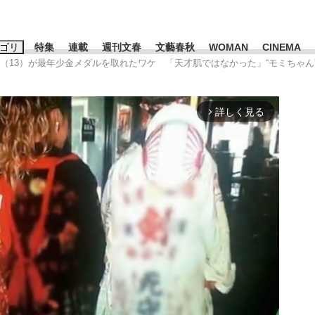
ゴリ
特集
連載
週刊文春
文藝春秋
WOMAN
CINEMA
椛（13）が最年少金メダルを取れたワケ 「天才肌ではなかった」“モミちゃ
キーワード入力
ス
エンタメ
ライフ
ビジネス
詳しく見る
arrow_forward_ios
ーワードタグ一覧
山凌輝
#高市早苗
#後藤真希
#森岡毅
#城彰二
#内田有紀
#亀和田武
て明かした日本代表監督に...
「最悪の空気のまま解散」W
私のあのとき