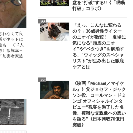
盆を“打破”する!!《「眠眠
打破」コラボ》
PR
「えっ、こんなに変わる
の？」36歳男性ライター
されなくて良
のニオイが激変！ 夏場に
所がネットに
気になる“頭皮のニオ
話も…《12人
イ”や“ベタつき”を解消す
故》飯塚幸三
る、“ウィッグのスペシャ
「加害者家族
リスト”が生み出した徹底
ケアとは
PR
《映画『Michael／マイケ
ル』》父ジョセフ・ジャク
ソン役、コールマン・ドミ
ンゴ オフィシャルインタ
ビュー“観客を魅了した名
優、複雑な父親像への想い
を語る”《日本興収70億円
突破》