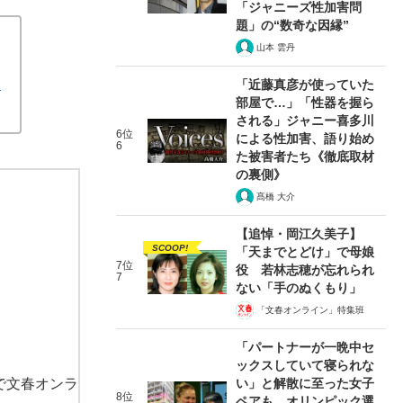
「ジャニーズ性加害問
題」の“数奇な因縁”
山本 雲丹
」
「近藤真彦が使っていた
部屋で…」「性器を握ら
される」ジャニー喜多川
6位
による性加害、語り始め
6
た被害者たち《徹底取材
の裏側》
髙橋 大介
【追悼・岡江久美子】
SCOOP!
「天までとどけ」で母娘
7位
役 若林志穂が忘れられ
7
ない「手のぬくもり」
「文春オンライン」特集班
「パートナーが一晩中セ
ックスしていて寝られな
で文春オンラ
い」と解散に至った女子
8位
ペアも…オリンピック選