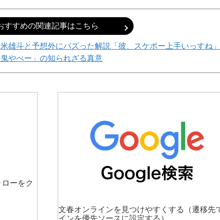
おすすめの関連記事はこちら
堀米雄斗と予想外にバズった解説「彼、スケボー上手いっすね
「鬼やべー」の知られざる真意
ォローをク
文春オンラインを見つけやすくする
（遷移先
インを優先ソースに設定する）