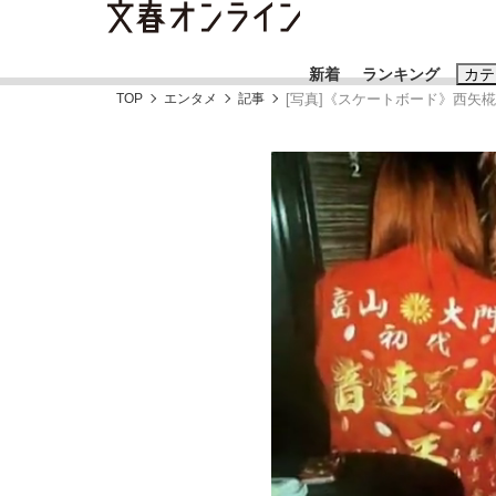
新着
ランキング
カテ
TOP
エンタメ
記事
[写真]《スケートボード》西矢
スクープ
ニュー
おすすめのキ
#藤田晋
#三
#玉木雄一郎
「90%は失敗する。でも…」本田圭佑が初め
終戦から81年