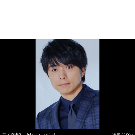
井ノ原快彦 Johnny's netより
(画像 11/23)