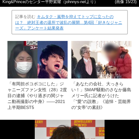
King&Princeのセンター平野紫耀（johnnys-netより）
(画像 15/23)
記事を読む
キムタク・嵐勢を抑えてトップに立ったの
は？ 絶対王者の退所で波乱の展開…第4回「好きなジャニ
ーズ」アンケート結果発表
「有岡担ボコボコにした」ジ
「あなたの会社、大っきら
ャニーズファン女性（28）2度
い！」SMAP騒動のさなか藤島
目の逮捕《やり過ぎの関ジャ
メリー氏に記者がうけた
ニ動画撮影の中身》――2021
「“愛”の説教」《追悼・芸能界
上半期BEST5
の“女帝”の素顔》