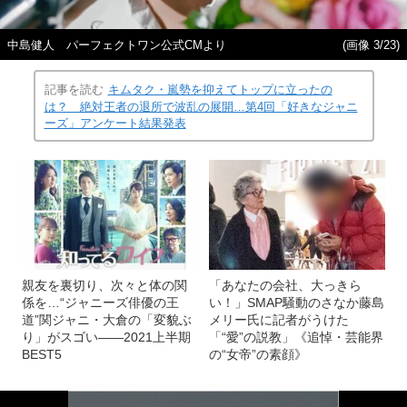
中島健人 パーフェクトワン公式CMより
(画像 3/23)
記事を読む
キムタク・嵐勢を抑えてトップに立ったの
は？ 絶対王者の退所で波乱の展開…第4回「好きなジャニ
ーズ」アンケート結果発表
親友を裏切り、次々と体の関
「あなたの会社、大っきら
係を…“ジャニーズ俳優の王
い！」SMAP騒動のさなか藤島
道”関ジャニ・大倉の「変貌ぶ
メリー氏に記者がうけた
り」がスゴい――2021上半期
「“愛”の説教」《追悼・芸能界
BEST5
の“女帝”の素顔》