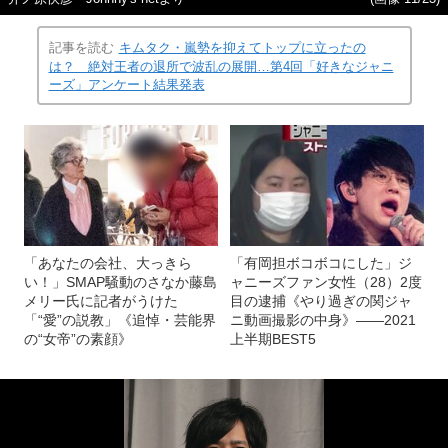
記事を読む
キムタク・嵐勢を抑えてトップに立ったの
は？ 絶対王者の退所で波乱の展開…第4回「好きなジャニ
ーズ」アンケート結果発表
「あなたの会社、大っきら
「有岡担ボコボコにした」ジ
い！」SMAP騒動のさなか藤島
ャニーズファン女性（28）2度
メリー氏に記者がうけた
目の逮捕《やり過ぎの関ジャ
「“愛”の説教」《追悼・芸能界
ニ動画撮影の中身》――2021
の“女帝”の素顔》
上半期BEST5