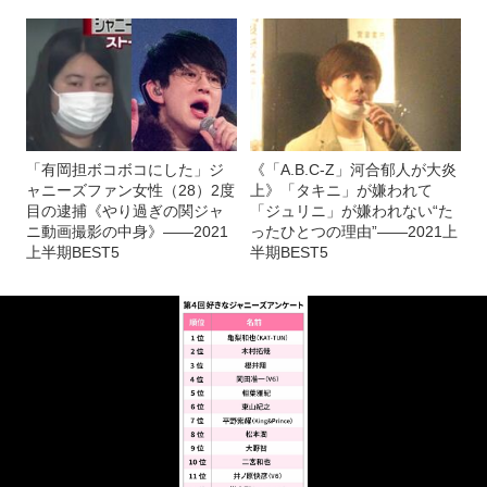
「有岡担ボコボコにした」ジ
《「A.B.C-Z」河合郁人が大炎
ャニーズファン女性（28）2度
上》「タキニ」が嫌われて
目の逮捕《やり過ぎの関ジャ
「ジュリニ」が嫌われない“た
ニ動画撮影の中身》――2021
ったひとつの理由”――2021上
上半期BEST5
半期BEST5