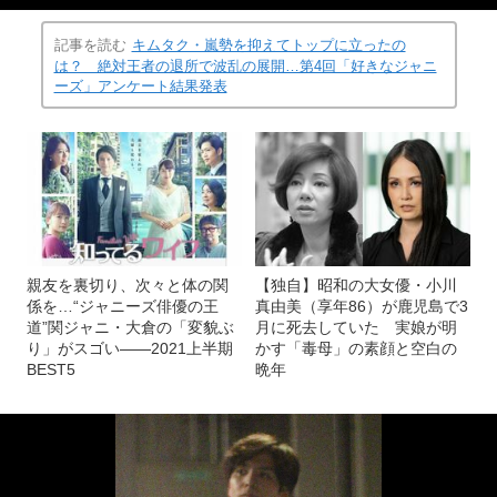
記事を読む
キムタク・嵐勢を抑えてトップに立ったの
は？ 絶対王者の退所で波乱の展開…第4回「好きなジャニ
ーズ」アンケート結果発表
親友を裏切り、次々と体の関
【独自】昭和の大女優・小川
係を…“ジャニーズ俳優の王
真由美（享年86）が鹿児島で3
道”関ジャニ・大倉の「変貌ぶ
月に死去していた 実娘が明
り」がスゴい――2021上半期
かす「毒母」の素顔と空白の
BEST5
晩年