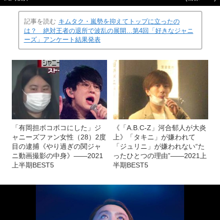
記事を読む
キムタク・嵐勢を抑えてトップに立ったの
は？ 絶対王者の退所で波乱の展開…第4回「好きなジャニ
ーズ」アンケート結果発表
「有岡担ボコボコにした」ジ
《「A.B.C-Z」河合郁人が大炎
ャニーズファン女性（28）2度
上》「タキニ」が嫌われて
目の逮捕《やり過ぎの関ジャ
「ジュリニ」が嫌われない“た
ニ動画撮影の中身》――2021
ったひとつの理由”――2021上
上半期BEST5
半期BEST5