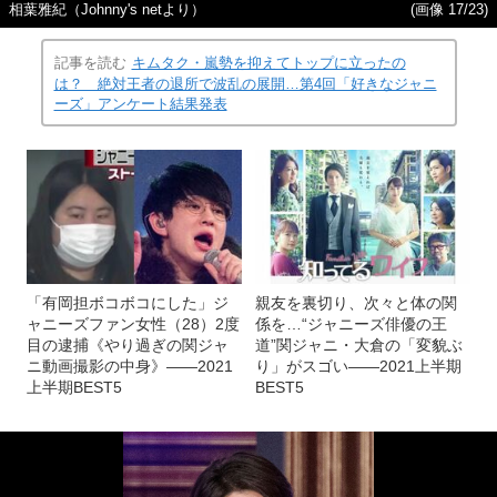
相葉雅紀（Johnny's netより）
(画像 17/23)
記事を読む
キムタク・嵐勢を抑えてトップに立ったの
は？ 絶対王者の退所で波乱の展開…第4回「好きなジャニ
ーズ」アンケート結果発表
「有岡担ボコボコにした」ジ
親友を裏切り、次々と体の関
ャニーズファン女性（28）2度
係を…“ジャニーズ俳優の王
目の逮捕《やり過ぎの関ジャ
道”関ジャニ・大倉の「変貌ぶ
ニ動画撮影の中身》――2021
り」がスゴい――2021上半期
上半期BEST5
BEST5