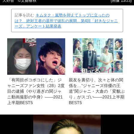
大野智 ©文藝春秋
(画像 13/23)
記事を読む
キムタク・嵐勢を抑えてトップに立ったの
は？ 絶対王者の退所で波乱の展開…第4回「好きなジャニ
ーズ」アンケート結果発表
「有岡担ボコボコにした」ジ
親友を裏切り、次々と体の関
ャニーズファン女性（28）2度
係を…“ジャニーズ俳優の王
目の逮捕《やり過ぎの関ジャ
道”関ジャニ・大倉の「変貌ぶ
ニ動画撮影の中身》――2021
り」がスゴい――2021上半期
上半期BEST5
BEST5