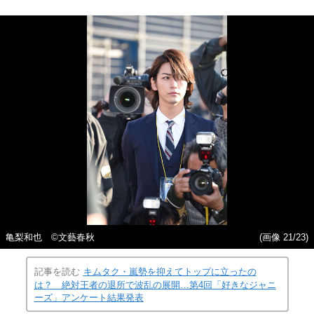
亀梨和也 ©文藝春秋
(画像 21/23)
記事を読む
キムタク・嵐勢を抑えてトップに立ったの
は？ 絶対王者の退所で波乱の展開…第4回「好きなジャニ
ーズ」アンケート結果発表