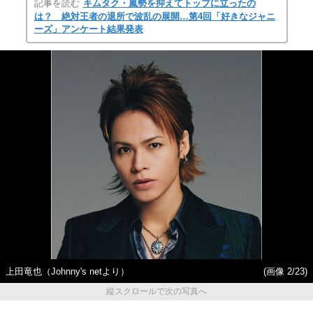
記事を読む
キムタク・嵐勢を抑えてトップに立ったの
は？ 絶対王者の退所で波乱の展開…第4回「好きなジャニ
ーズ」アンケート結果発表
上田竜也（Johnny's netより）
(画像 2/23)
縦スクロールで次の写真へ