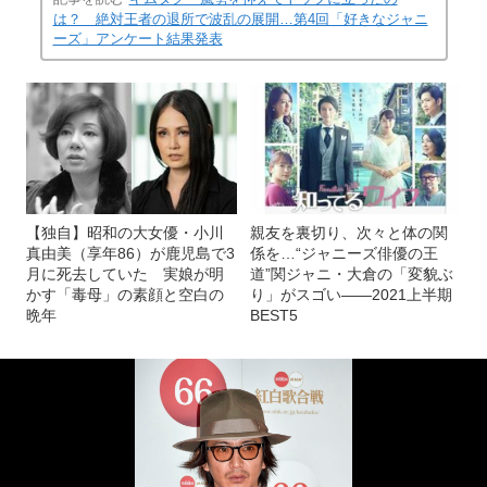
は？ 絶対王者の退所で波乱の展開…第4回「好きなジャニ
ーズ」アンケート結果発表
【独自】昭和の大女優・小川
親友を裏切り、次々と体の関
真由美（享年86）が鹿児島で3
係を…“ジャニーズ俳優の王
月に死去していた 実娘が明
道”関ジャニ・大倉の「変貌ぶ
かす「毒母」の素顔と空白の
り」がスゴい――2021上半期
晩年
BEST5