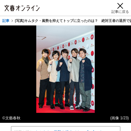
記事に戻る
記事
[写真]キムタク・嵐勢を抑えてトップに立ったのは？ 絶対王者の退所で
©文藝春秋
(画像 1/23)