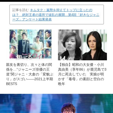
記事を読む
キムタク・嵐勢を抑えてトップに立ったの
は？ 絶対王者の退所で波乱の展開…第4回「好きなジャニ
ーズ」アンケート結果発表
親友を裏切り、次々と体の関
【独自】昭和の大女優・小川
係を…“ジャニーズ俳優の王
真由美（享年86）が鹿児島で3
道”関ジャニ・大倉の「変貌ぶ
月に死去していた 実娘が明
り」がスゴい――2021上半期
かす「毒母」の素顔と空白の
BEST5
晩年