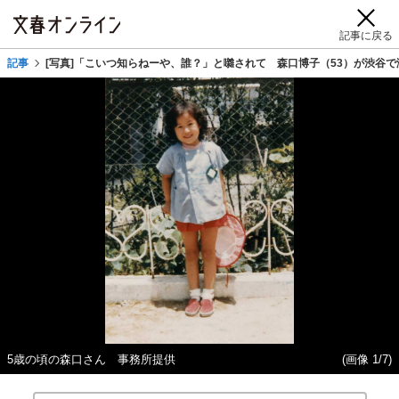
記事に戻る
記事
[写真]「こいつ知らねーや、誰？」と囃されて 森口博子（53）が渋谷で
5歳の頃の森口さん 事務所提供
(画像 1/7)