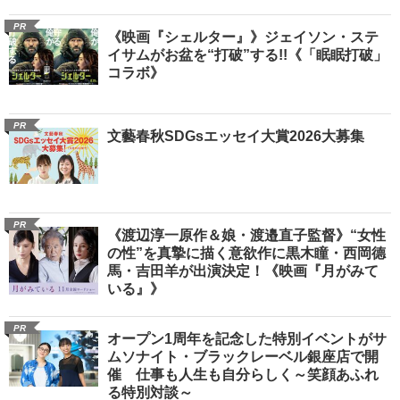
PR
《映画『シェルター』》ジェイソン・ステ
イサムがお盆を“打破”する!!《「眠眠打破」
コラボ》
PR
文藝春秋SDGsエッセイ大賞2026大募集
PR
《渡辺淳一原作＆娘・渡邉直子監督》“女性
の性”を真摯に描く意欲作に黒木瞳・西岡德
馬・吉田羊が出演決定！《映画『月がみて
いる』》
PR
オープン1周年を記念した特別イベントがサ
ムソナイト・ブラックレーベル銀座店で開
催 仕事も人生も自分らしく～笑顔あふれ
る特別対談～