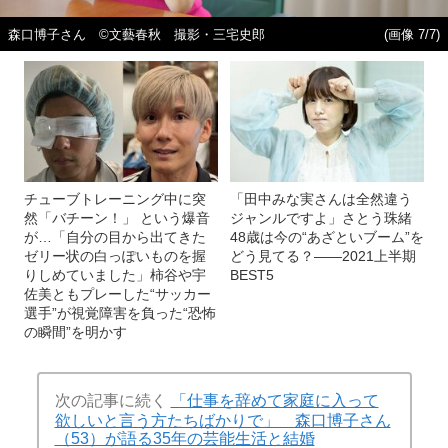
森口博子さん ©文藝春秋 撮影・三宅史郎
(画像 7/7)
チューブトレーニング中に突
「田中みな実さんは全然違う
然「バチーン！」 という爆音
ジャンルですよ」さとう珠緒
が…「自分の目から出てきた
48歳は今の“あざといブーム”を
ゼリー状の白っぽいものを握
どう見てる？――2021上半期
りしめていました」柿谷や宇
BEST5
佐美ともプレーした“サッカー
選手”が視覚障害を負った“恐怖
の瞬間”を明かす
次の記事に続く
「仕事を辞めて家庭に入って
欲しいと言う方たちばかりで」 森口博子さん
（53）が語る35年の芸能生活と結婚