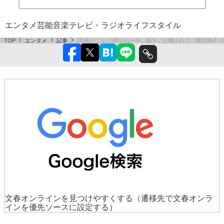
エンタメ
芸能
音楽
テレビ・ラジオ
ライフスタイル
TOP
エンタメ
記事
[写真]「こいつ知らねーや、誰？」と囃されて 森口博子（
文春オンラインを見つけやすくする
（遷移先で文春オンラ
インを優先ソースに設定する）