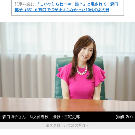
記事を読む
「こいつ知らねーや、誰？」と囃されて 森口
博子（53）が渋谷で涙が止まらなかった10代のあの日
森口博子さん ©文藝春秋 撮影・三宅史郎
(画像 2/7)
縦スクロールで次の写真へ