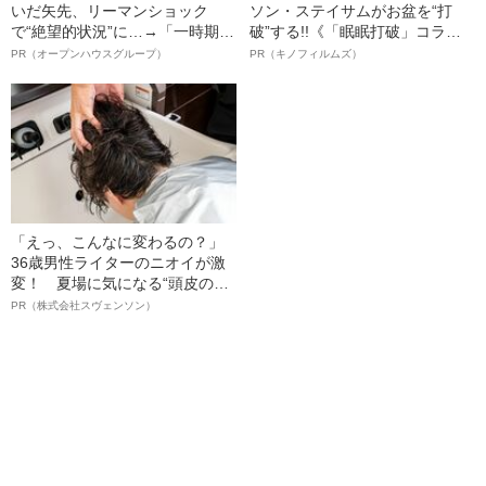
いだ矢先、リーマンショック
ソン・ステイサムがお盆を“打
で“絶望的状況”に…→「一時期は
破”する!!《「眠眠打破」コラ
納品3年待ち」のヒット商品を生
ボ》
PR（オープンハウスグループ）
PR（キノフィルムズ）
んで危機を脱した四代目社長が
明かす、“逆転の戦術”
「えっ、こんなに変わるの？」
36歳男性ライターのニオイが激
変！ 夏場に気になる“頭皮のニ
オイ”や“ベタつき”を解消す
PR（株式会社スヴェンソン）
る、“ウィッグのスペシャリス
ト”が生み出した徹底ケアとは