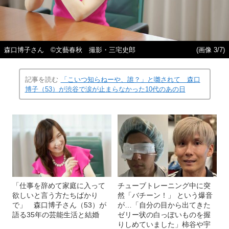
森口博子さん ©文藝春秋 撮影・三宅史郎
(画像 3/7)
記事を読む
「こいつ知らねーや、誰？」と囃されて 森口
博子（53）が渋谷で涙が止まらなかった10代のあの日
「仕事を辞めて家庭に入って
チューブトレーニング中に突
欲しいと言う方たちばかり
然「バチーン！」 という爆音
で」 森口博子さん（53）が
が…「自分の目から出てきた
語る35年の芸能生活と結婚
ゼリー状の白っぽいものを握
りしめていました」柿谷や宇