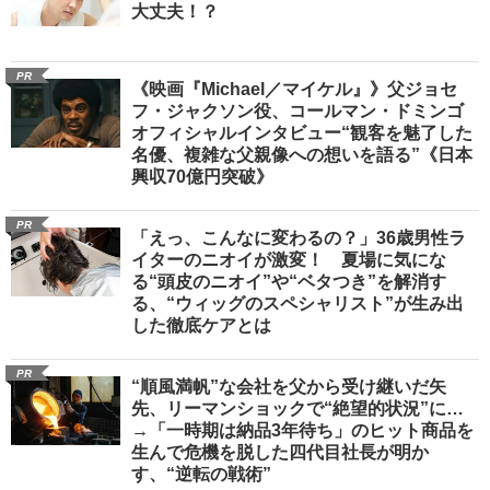
大丈夫！？
PR
《映画『Michael／マイケル』》父ジョセ
フ・ジャクソン役、コールマン・ドミンゴ
オフィシャルインタビュー“観客を魅了した
名優、複雑な父親像への想いを語る”《日本
興収70億円突破》
PR
「えっ、こんなに変わるの？」36歳男性ラ
イターのニオイが激変！ 夏場に気にな
る“頭皮のニオイ”や“ベタつき”を解消す
る、“ウィッグのスペシャリスト”が生み出
した徹底ケアとは
PR
“順風満帆”な会社を父から受け継いだ矢
先、リーマンショックで“絶望的状況”に…
→「一時期は納品3年待ち」のヒット商品を
生んで危機を脱した四代目社長が明か
す、“逆転の戦術”