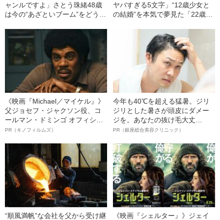
ャンルですよ」さとう珠緒48歳
ヤバすぎる5文字」“12歳少女と
は今の“あざといブーム”をどう見
の結婚”を本気で夢見た「22歳男
てる？――2021上半期BEST5
の末路」（昭和21年の事件）
《映画『Michael／マイケル』》
今年も40℃を超える猛暑。ジリ
父ジョセフ・ジャクソン役、コ
ジリとした暑さが頭皮にダメー
ールマン・ドミンゴ オフィシャ
ジを。あなたの抜け毛大丈
ルインタビュー“観客を魅了した
夫！？
PR（キノフィルムズ）
PR（銀座総合美容クリニック）
名優、複雑な父親像への想いを
語る”《日本興収70億円突破》
“順風満帆”な会社を父から受け継
《映画『シェルター』》ジェイ