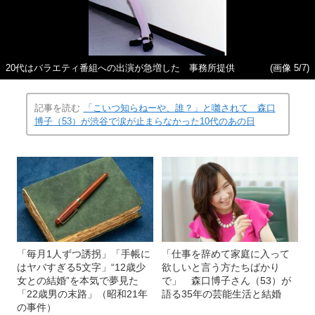
20代はバラエティ番組への出演が急増した 事務所提供
(画像 5/7)
記事を読む
「こいつ知らねーや、誰？」と囃されて 森口
博子（53）が渋谷で涙が止まらなかった10代のあの日
「毎月1人ずつ誘拐」「手帳に
「仕事を辞めて家庭に入って
はヤバすぎる5文字」“12歳少
欲しいと言う方たちばかり
女との結婚”を本気で夢見た
で」 森口博子さん（53）が
「22歳男の末路」（昭和21年
語る35年の芸能生活と結婚
の事件）