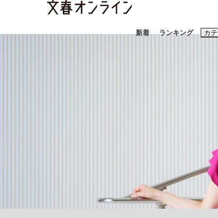
新着
ランキング
カテ
スクープ
ニュー
おすすめのキ
#藤田晋
#三
#玉木雄一郎
《BTS厳戒トーキョー滞在記》RM→渋谷で飲
終戦から81年