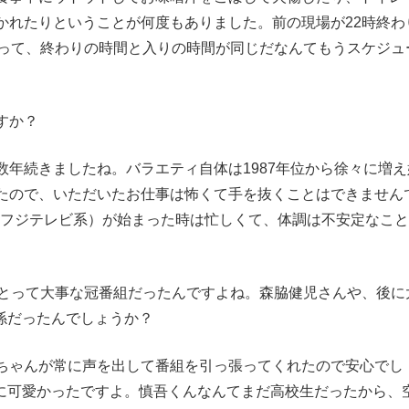
かれたりということが何度もありました。前の現場が22時終わ
あって、終わりの時間と入りの時間が同じだなんてもうスケジュ
すか？
数年続きましたね。バラエティ自体は1987年位から徐々に増え
たので、いただいたお仕事は怖くて手を抜くことはできません
I」（フジテレビ系）が始まった時は忙しくて、体調は不安定なこ
んにとって大事な冠番組だったんですよね。森脇健児さんや、後に
係だったんでしょうか？
ちゃんが常に声を出して番組を引っ張ってくれたので安心でし
当に可愛かったですよ。慎吾くんなんてまだ高校生だったから、