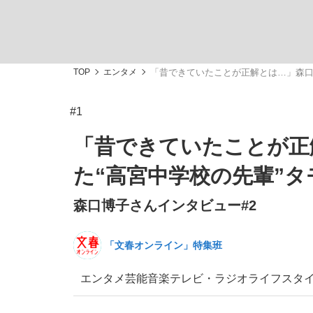
TOP
エンタメ
「昔できていたことが正解とは…」森口
#1
「最悪の空気のまま解散」WBC日本代表“敗戦
私のあのとき、私のいま
「昔できていたことが正
た“高宮中学校の先輩”
森口博子さんインタビュー#2
「文春オンライン」特集班
エンタメ
芸能
音楽
テレビ・ラジオ
ライフスタ
「クマが悪者扱いされているのが悲しい」『北
キングの誕生を、目撃せよ。