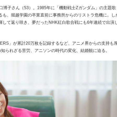
博子さん（53）。1985年に「機動戦士Zガンダム」の主題歌
もっと見る
もっと見る
るも、堀越学園の卒業直前に事務所からのリストラ危機に。し
揮して返り咲き、夢だったNHK紅白歌合戦にも6年連続で出演
COVERS」が累計20万枚を記録するなど、アニメ界からの支持も
代の知られざる苦労、アニソンの時代の変化、結婚観に迫る。