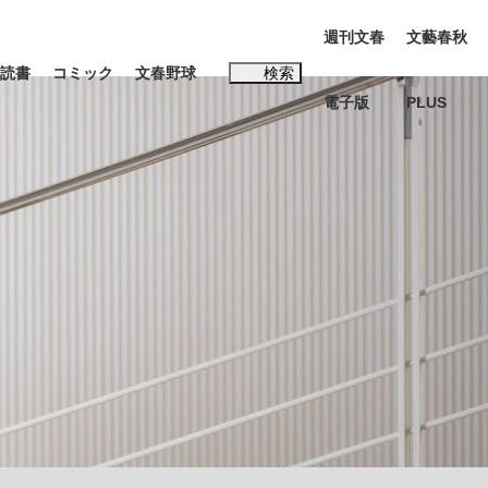
週刊文春
文藝春秋
読書
コミック
文春野球
検索
電子版
PLUS
インタビュー
読書
#松田聖子
本田圭佑が初めて明かした日本代表監督に...
K-POPアイドルたち