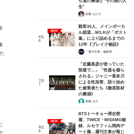
引退の裏側と“その後の人
生”
佐藤 ちひろ
観客30人、メインボーカ
水
NEW
ル脱退…M!LKが「ポスト
6位
嵐」に上り詰めるまでの
6
12年《ブレイク秘話》
東
「週刊文春」編集部
た
「近藤真彦が使っていた
部屋で…」「性器を握ら
される」ジャニー喜多川
7位
による性加害、語り始め
7
た被害者たち《徹底取材
の裏側》
髙橋 大介
BTSトーキョー滞在密
着、TWICE・MISAMO秘
NEW
に
録、ルセラフィム焼肉デ
8位
8
ート撮…週刊文春が報じ
で