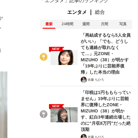
「エンタメ」記事のランキング
エンタメ
総合
か
最新
24時間
週間
月間
写真
し
「再結成するなら5人全員
がいい」「でも、どうし
ても連絡が取れなく
NEW
厚
て…」元ZONE・
MIZUHO（38）が明かす
「19年ぶりに芸能界復
帰」した本当の理由
佐藤 ちひろ
「印税は1円ももらってい
ません」19年ぶりに芸能
界に復帰したZONE・
NEW
MIZUHO（38）が明か
す、紅白3年連続出場した
のに“月収8万円”だった絶
頂期
佐藤 ちひろ