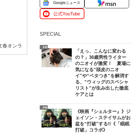
Googleニュース
公式YouTube
SPECIAL
文春オンラ
PR
「えっ、こんなに変わる
の？」36歳男性ライター
のニオイが激変！ 夏場に
気になる“頭皮のニオ
イ”や“ベタつき”を解消す
る、“ウィッグのスペシャ
リスト”が生み出した徹底
ケアとは
PR
《映画『シェルター』》ジ
ェイソン・ステイサムがお
盆を“打破”する!!《「眠眠
打破」コラボ》