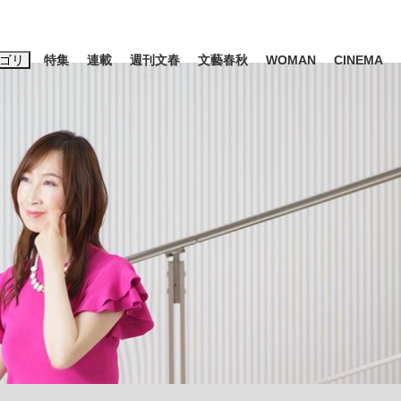
ゴリ
特集
連載
週刊文春
文藝春秋
WOMAN
CINEMA
キーワード入力
ス
エンタメ
ライフ
ビジネス
ーワードタグ一覧
山凌輝
#高市早苗
#後藤真希
#森岡毅
#城彰二
#内田有紀
#亀和田武
み会、JIN→伊豆の...
「90%は失敗する。でも…」
日本生まれの