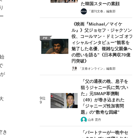
た韓国スターの素顔
り
「週刊文春」編集部
ー
《映画『Michael／マイケ
ル』》父ジョセフ・ジャクソン
役、コールマン・ドミンゴ オフ
PR
ィシャルインタビュー“観客を
魅了した名優、複雑な父親像へ
の想いを語る”《日本興収70億
始
円突破》
で
「文春オンライン」編集部
とが
「父の通夜の晩、息子を
狙うジャニー氏に気づい
た」元SMAP草彅剛
大
9位
（49）が巻き込まれた
9
「ジャニーズ性加害問
題」の“数奇な因縁”
山本 雲丹
空き
「パートナーが一晩中セ