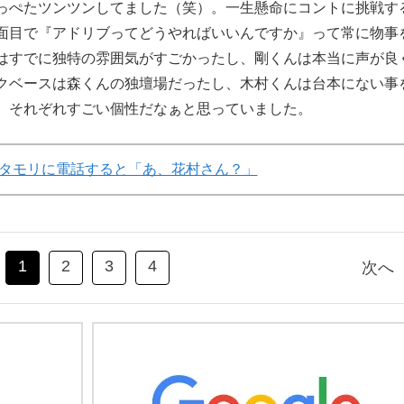
っぺたツンツンしてました（笑）。一生懸命にコントに挑戦す
面目で『アドリブってどうやればいいんですか』って常に物事
はすでに独特の雰囲気がすごかったし、剛くんは本当に声が良
クベースは森くんの独壇場だったし、木村くんは台本にない事
。それぞれすごい個性だなぁと思っていました。
タモリに電話すると「あ、花村さん？」
1
2
3
4
次へ