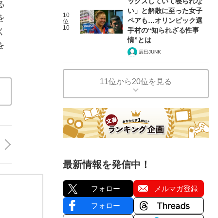
ックスしていて寝られな
る
い」と解散に至った女子
10
を
ペアも…オリンピック選
位
10
手村の“知られざる性事
く
情”とは
を
辰巳JUNK
11位から20位を見る
最新情報を発信中！
フォロー
メルマガ登録
フォロー