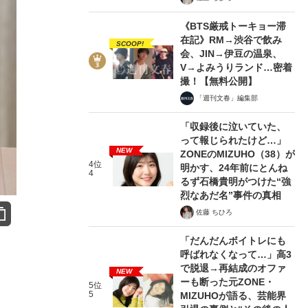
《BTS厳戒トーキョー滞
在記》RM→渋谷で飲み
SCOOP!
会、JIN→伊豆の温泉、
V→よみうりランド…密着
撮！【無料公開】
「週刊文春」編集部
「収録後に泣いていた、
って報じられたけど…」
NEW
ZONEのMIZUHO（38）が
4位
明かす、24年前にとんね
4
るず石橋貴明がつけた“強
烈なあだ名”事件の真相
佐藤 ちひろ
「だんだんボイトレにも
呼ばれなくなって…」高3
で脱退→再結成のオファ
NEW
ーも断った元ZONE・
5位
5
MIZUHOが語る、芸能界