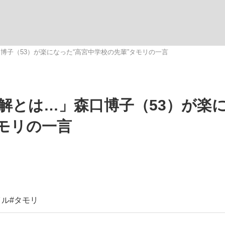
観る将棋、読
博子（53）が楽になった“高宮中学校の先輩”タモリの一言
”の真実 選手が明かす...
「敗因分析は一切聞かれなか
解とは…」森口博子（53）が楽
タモリの一言
イル
#タモリ
の国から』倉本聰氏（91...