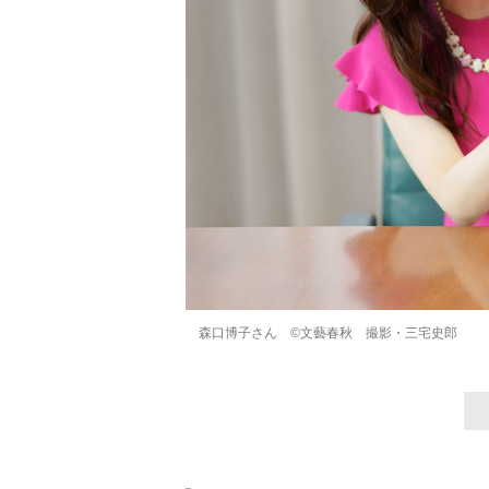
森口博子さん ©文藝春秋 撮影・三宅史郎