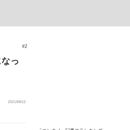
む将棋
#2
った」侍ジャパン選手が証言した“NPB聞...
になっ
2021/09/12