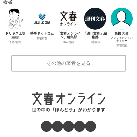
著者
ドリヤス工場
時事ドットコム
「文春オンライ
「週刊文春」編
髙橋 大介
ン」編集部
集部
漫画家
ノンフィクション
3時間前
ライター
3時間前
3時間前
3時間前
3時間前
その他の著者を見る