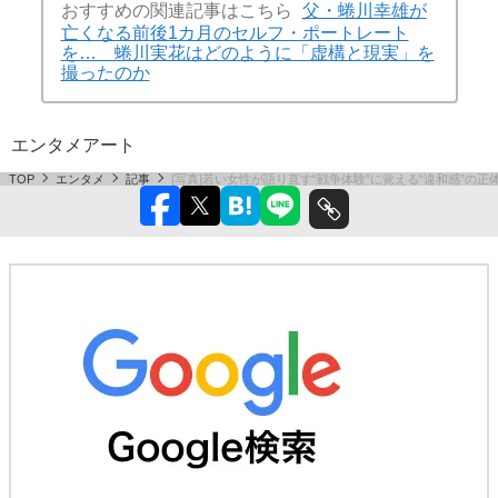
おすすめの関連記事はこちら
父・蜷川幸雄が
亡くなる前後1カ月のセルフ・ポートレート
を… 蜷川実花はどのように「虚構と現実」を
撮ったのか
エンタメ
アート
TOP
エンタメ
記事
[写真]若い女性が語り直す“戦争体験”に覚える“違和感”の