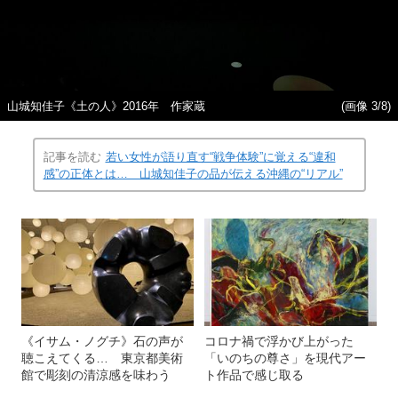
山城知佳子《土の人》2016年 作家蔵
(画像 3/8)
記事を読む
若い女性が語り直す“戦争体験”に覚える“違和
感”の正体とは… 山城知佳子の品が伝える沖縄の“リアル”
《イサム・ノグチ》石の声が
コロナ禍で浮かび上がった
聴こえてくる… 東京都美術
「いのちの尊さ」を現代アー
館で彫刻の清涼感を味わう
ト作品で感じ取る