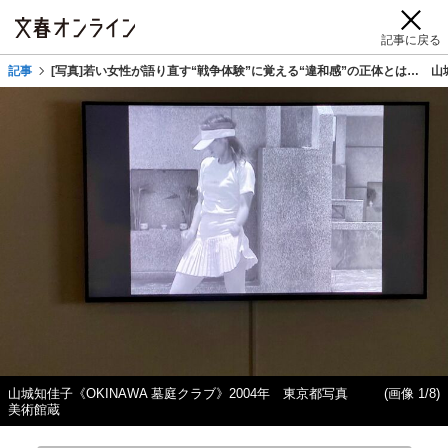
記事に戻る
記事
[写真]若い女性が語り直す“戦争体験”に覚える“違和感”の正体とは… 
山城知佳子《OKINAWA 墓庭クラブ》2004年 東京都写真
(画像 1/8)
美術館蔵