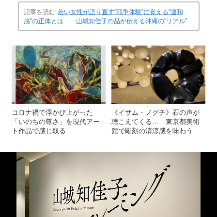
記事を読む
若い女性が語り直す“戦争体験”に覚える“違和
感”の正体とは… 山城知佳子の品が伝える沖縄の“リアル”
コロナ禍で浮かび上がった
《イサム・ノグチ》石の声が
「いのちの尊さ」を現代アー
聴こえてくる… 東京都美術
ト作品で感じ取る
館で彫刻の清涼感を味わう