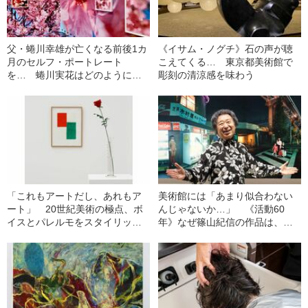
父・蜷川幸雄が亡くなる前後1カ
《イサム・ノグチ》石の声が聴
月のセルフ・ポートレート
こえてくる… 東京都美術館で
を… 蜷川実花はどのように
彫刻の清涼感を味わう
「虚構と現実」を撮ったのか
「これもアートだし、あれもア
美術館には「あまり似合わない
ート」 20世紀美術の極点、ボ
んじゃないか…」 《活動60
イスとパレルモをスタイリッシ
年》なぜ篠山紀信の作品は、東
ュな美術館で楽しむ
京都写真美術館で今まで展示さ
れなかったのか