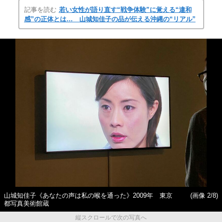
記事を読む
若い女性が語り直す“戦争体験”に覚える“違和
感”の正体とは… 山城知佳子の品が伝える沖縄の“リアル”
山城知佳子《あなたの声は私の喉を通った》2009年 東京
(画像 2/8)
都写真美術館蔵
縦スクロールで次の写真へ