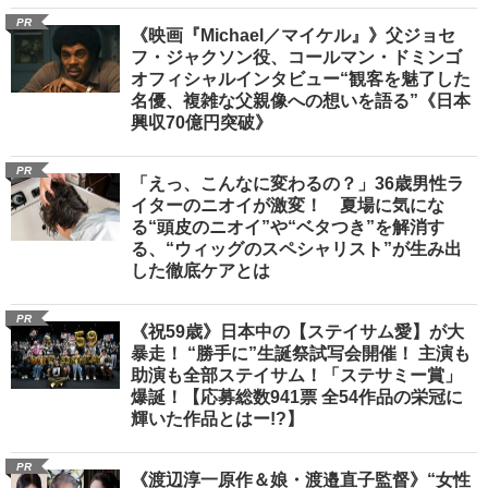
PR
《映画『Michael／マイケル』》父ジョセ
フ・ジャクソン役、コールマン・ドミンゴ
オフィシャルインタビュー“観客を魅了した
名優、複雑な父親像への想いを語る”《日本
興収70億円突破》
PR
「えっ、こんなに変わるの？」36歳男性ラ
イターのニオイが激変！ 夏場に気にな
る“頭皮のニオイ”や“ベタつき”を解消す
る、“ウィッグのスペシャリスト”が生み出
した徹底ケアとは
PR
《祝59歳》日本中の【ステイサム愛】が大
暴走！ “勝手に”生誕祭試写会開催！ 主演も
助演も全部ステイサム！「ステサミー賞」
爆誕！【応募総数941票 全54作品の栄冠に
輝いた作品とはー!?】
PR
《渡辺淳一原作＆娘・渡邉直子監督》“女性