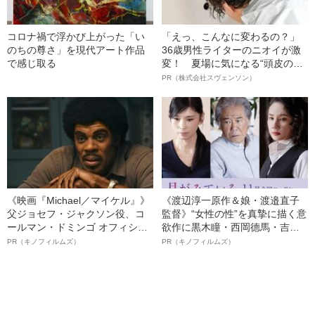
コロナ禍で浮かび上がった「い
「えっ、こんなに変わるの？」
のちの尊さ」を現代アート作品
36歳男性ライターのニオイが激
で感じ取る
変！ 夏場に気になる“頭皮のニ
オイ”や“ベタつき”を解消す
PR（株式会社スヴェンソン）
る、“ウィッグのスペシャリス
ト”が生み出した徹底ケアとは
《映画『Michael／マイケル』》
《渡辺淳一原作＆娘・渡邉直子
父ジョセフ・ジャクソン役、コ
監督》“女性の性”を真摯に描く意
ールマン・ドミンゴ オフィシャ
欲作に黒木瞳・西岡德馬・吉田
ルインタビュー“観客を魅了した
羊が出演決定！《映画『月がみ
PR（キノフィルムズ）
PR（キノフィルムズ）
名優、複雑な父親像への想いを
ている』》
語る”《日本興収70億円突破》