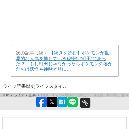
次の記事に続く
【続きを読む】ポケモンが世
界的な人気を博している秘密は“町田”にあっ
た？「もし町田じゃなかったらポケモンの姿か
たちは妖怪や神獣寄りに…」
ライフ
読書
歴史
ライフスタイル
TOP
ライフ
記事
[写真]「むんむん動物のにおいが…」猿芝居、犬の踊り、熊