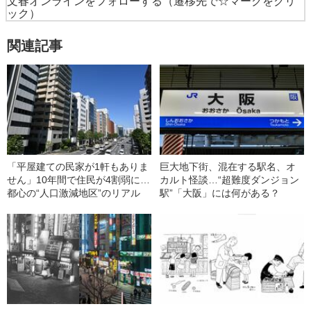
文春オンラインをフォローする
（遷移先で☆マークをクリ
ック）
関連記事
「平屋建ての民家が1軒もありま
巨大地下街、混在する駅名、オ
せん」10年間で住民が4割弱に…
カルト怪談…“超難度ダンジョン
都心の“人口激減地区”のリアル
駅”「大阪」には何がある？