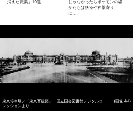
消えた職業」10選
じゃなかったらポケモンの姿
かたちは妖怪や神獣寄り
に…」
東京停車場／「東京百建築」 国立国会図書館デジタルコ
(画像 4/4)
レクションより