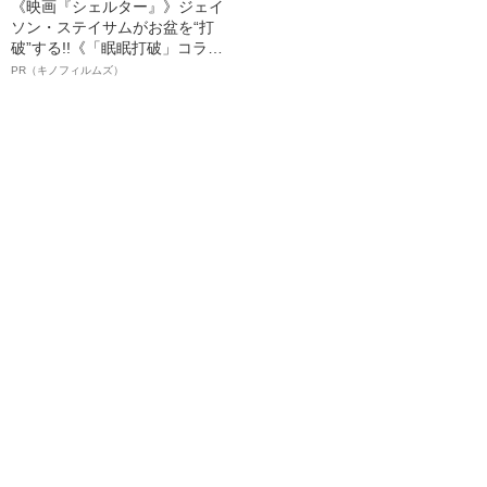
《映画『シェルター』》ジェイ
ソン・ステイサムがお盆を“打
破”する!!《「眠眠打破」コラ
ボ》
PR（キノフィルムズ）