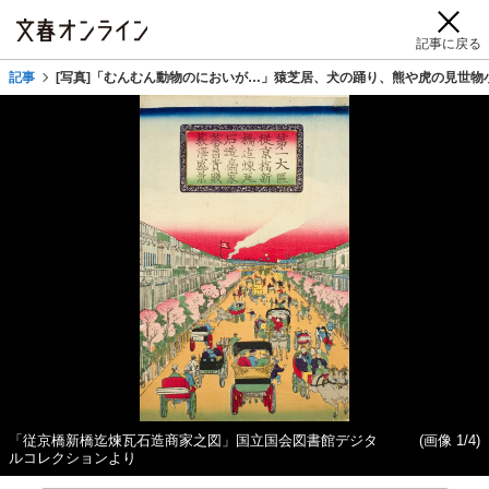
記事に戻る
記事
[写真]「むんむん動物のにおいが…」猿芝居、犬の踊り、熊や虎の見世物
「従京橋新橋迄煉瓦石造商家之図」国立国会図書館デジタ
(画像 1/4)
ルコレクションより