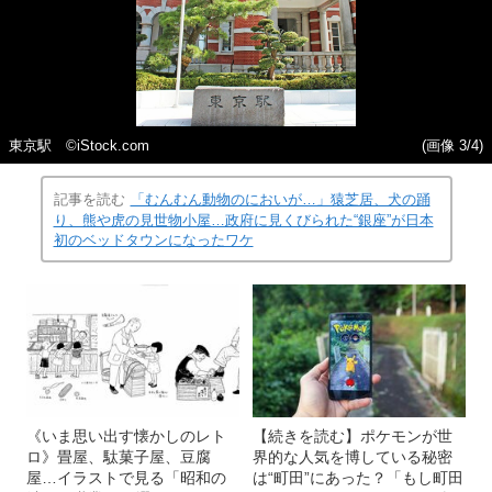
東京駅 ©️iStock.com
(画像 3/4)
記事を読む
「むんむん動物のにおいが…」猿芝居、犬の踊
り、熊や虎の見世物小屋…政府に見くびられた“銀座”が日本
初のベッドタウンになったワケ
《いま思い出す懐かしのレト
【続きを読む】ポケモンが世
ロ》畳屋、駄菓子屋、豆腐
界的な人気を博している秘密
屋…イラストで見る「昭和の
は“町田”にあった？「もし町田