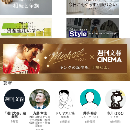
著者
「週刊文春」編
斉藤 章佳
ドリヤス工場
井手 裕彦
市川 はるひ
集部
西川口榎本クリニ
漫画家
ジャーナリスト
ライター
ック副院長（精神
7分前
6時間前
6時間前
6時間前
保健福祉士・社会
福祉士）