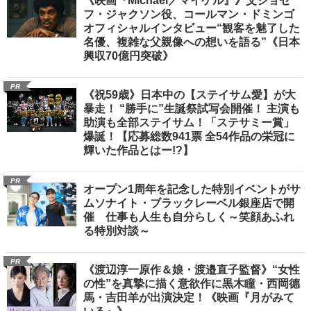
《映画『Michael／マイケル』》父ジョセ
フ・ジャクソン役、コールマン・ドミンゴ
オフィシャルインタビュー“観客を魅了した
名優、複雑な父親像への想いを語る”《日本
興収70億円突破》
PR
《祝59歳》日本中の【ステイサム愛】が大
暴走！ “勝手に”生誕祭試写会開催！ 主演も
助演も全部ステイサム！「ステサミー賞」
爆誕！【応募総数941票 全54作品の栄冠に
輝いた作品とはー!?】
PR
オープン1周年を記念した特別イベントがサ
ムソナイト・ブラックレーベル銀座店で開
催 仕事も人生も自分らしく～笑顔あふれ
る特別対談～
PR
《渡辺淳一原作＆娘・渡邉直子監督》“女性
の性”を真摯に描く意欲作に黒木瞳・西岡德
馬・吉田羊が出演決定！《映画『月がみて