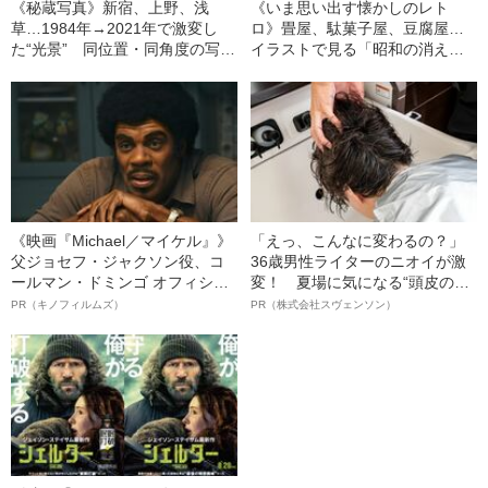
《秘蔵写真》新宿、上野、浅
《いま思い出す懐かしのレト
草…1984年→2021年で激変し
ロ》畳屋、駄菓子屋、豆腐屋…
た“光景” 同位置・同角度の写真
イラストで見る「昭和の消えた
で“東京”を見比べる
職業」10選
《映画『Michael／マイケル』》
「えっ、こんなに変わるの？」
父ジョセフ・ジャクソン役、コ
36歳男性ライターのニオイが激
ールマン・ドミンゴ オフィシャ
変！ 夏場に気になる“頭皮のニ
ルインタビュー“観客を魅了した
オイ”や“ベタつき”を解消す
PR（キノフィルムズ）
PR（株式会社スヴェンソン）
名優、複雑な父親像への想いを
る、“ウィッグのスペシャリス
語る”《日本興収70億円突破》
ト”が生み出した徹底ケアとは