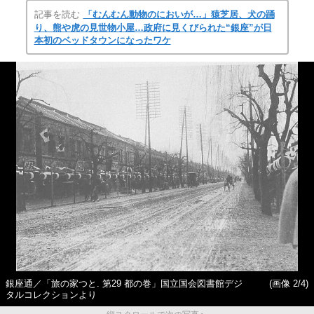
記事を読む
「むんむん動物のにおいが…」猿芝居、犬の踊
り、熊や虎の見世物小屋…政府に見くびられた“銀座”が日
本初のベッドタウンになったワケ
銀座通／「旅の家つと. 第29 都の巻」国立国会図書館デジ
(画像 2/4)
タルコレクションより