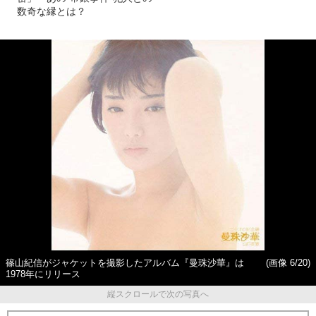
数奇な縁とは？
篠山紀信がジャケットを撮影したアルバム『曼珠沙華』は
(画像 6/20)
1978年にリリース
縦スクロールで次の写真へ