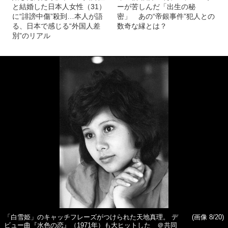
と結婚した日本人女性（31）
ーが苦しんだ「出生の秘
に“誹謗中傷”殺到…本人が語
密」 あの“帝銀事件”犯人との
る、日本で感じる“外国人差
数奇な縁とは？
別”のリアル
「白雪姫」のキャッチフレーズがつけられた天地真理。 デ
(画像 8/20)
ビュー曲『水色の恋』（1971年）も大ヒットした ＠共同