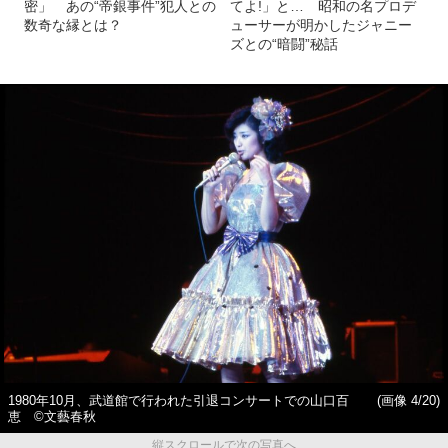
密」 あの“帝銀事件”犯人との
てよ!」と… 昭和の名プロデ
数奇な縁とは？
ューサーが明かしたジャニー
ズとの“暗闘”秘話
1980年10月、武道館で行われた引退コンサートでの山口百
(画像 4/20)
恵 ©️文藝春秋
縦スクロールで次の写真へ