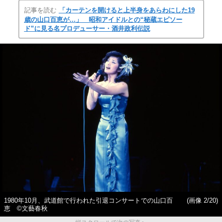
記事を読む
「カーテンを開けると上半身をあらわにした19
歳の山口百恵が…」 昭和アイドルとの“秘蔵エピソー
ド”に見る名プロデューサー・酒井政利伝説
1980年10月、武道館で行われた引退コンサートでの山口百
(画像 2/20)
恵 ©️文藝春秋