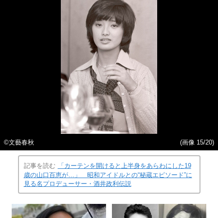
©︎文藝春秋
(画像 15/20)
記事を読む
「カーテンを開けると上半身をあらわにした19
歳の山口百恵が…」 昭和アイドルとの“秘蔵エピソード”に
見る名プロデューサー・酒井政利伝説