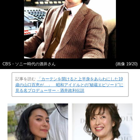
CBS・ソニー時代の酒井さん
(画像 19/20)
記事を読む
「カーテンを開けると上半身をあらわにした19
歳の山口百恵が…」 昭和アイドルとの“秘蔵エピソード”に
見る名プロデューサー・酒井政利伝説