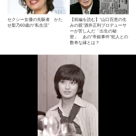
セクシー女優の先駆者 かた
【前編を読む】“山口百恵の生
せ梨乃60歳の“私生活”
みの親”酒井正利プロデューサ
ーが苦しんだ「出生の秘
密」 あの“帝銀事件”犯人との
数奇な縁とは？