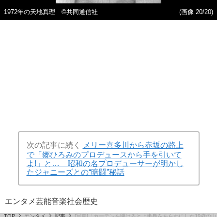
1972年の天地真理 ©️共同通信社
(画像 20/20)
次の記事に続く
メリー喜多川から赤坂の路上
で「郷ひろみのプロデュースから手を引いて
よ!」と… 昭和の名プロデューサーが明かし
たジャニーズとの“暗闘”秘話
エンタメ
芸能
音楽
社会
歴史
TOP
エンタメ
記事
[写真]「カーテンを開けると上半身をあらわにした19歳の