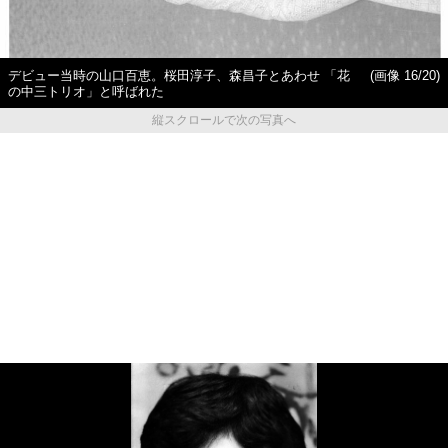
デビュー当時の山口百恵。桜田淳子、森昌子とあわせ 「花
(画像 16/20)
の中三トリオ」と呼ばれた
縦スクロールで次の写真へ