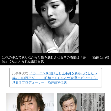
10代の少女でありながら母性を感じさせるその表情は「菩
(画像 17/20)
薩」にたとえられた山口百恵
記事を読む
「カーテンを開けると上半身をあらわにした19
歳の山口百恵が…」 昭和アイドルとの“秘蔵エピソード”に
見る名プロデューサー・酒井政利伝説