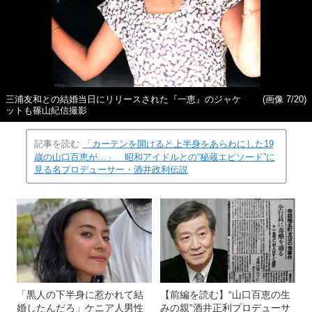
三浦友和との結婚当日にリリースされた『一恵』のジャケ
(画像 7/20)
ットも篠山紀信撮影
記事を読む
「カーテンを開けると上半身をあらわにした19
歳の山口百恵が…」 昭和アイドルとの“秘蔵エピソード”に
見る名プロデューサー・酒井政利伝説
「黒人の下半身に惹かれて結
【前編を読む】“山口百恵の生
婚したんだろ」ケニア人男性
みの親”酒井正利プロデューサ