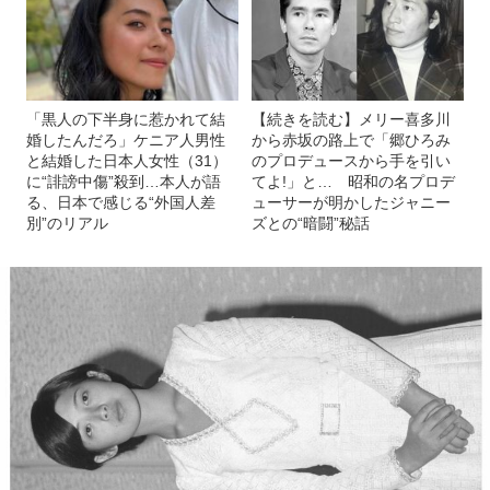
「黒人の下半身に惹かれて結
【続きを読む】メリー喜多川
婚したんだろ」ケニア人男性
から赤坂の路上で「郷ひろみ
と結婚した日本人女性（31）
のプロデュースから手を引い
に“誹謗中傷”殺到…本人が語
てよ!」と… 昭和の名プロデ
る、日本で感じる“外国人差
ューサーが明かしたジャニー
別”のリアル
ズとの“暗闘”秘話