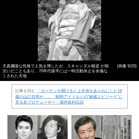
天真爛漫な性格で人気を博したが、スキャンダル報道 が相
(画像 9/20)
次いだこともあり、70年代後半には一時活動休止を余儀な
くされた天地
記事を読む
「カーテンを開けると上半身をあらわにした19
歳の山口百恵が…」 昭和アイドルとの“秘蔵エピソード”に
見る名プロデューサー・酒井政利伝説