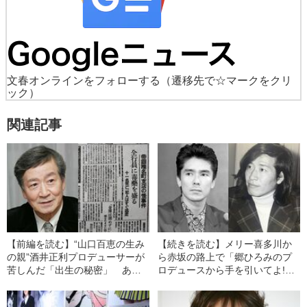
文春オンラインをフォローする
（遷移先で☆マークをクリ
ック）
関連記事
【前編を読む】“山口百恵の生み
【続きを読む】メリー喜多川か
の親”酒井正利プロデューサーが
ら赤坂の路上で「郷ひろみのプ
苦しんだ「出生の秘密」 あ
ロデュースから手を引いてよ!」
の“帝銀事件”犯人との数奇な縁と
と… 昭和の名プロデューサー
は？
が明かしたジャニーズとの“暗