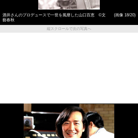
酒井さんのプロデュースで一世を風靡した山口百恵 ©️文
(画像 18/20)
藝春秋
縦スクロールで次の写真へ