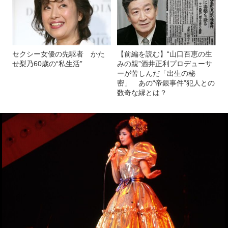
セクシー女優の先駆者 かた
【前編を読む】“山口百恵の生
せ梨乃60歳の“私生活”
みの親”酒井正利プロデューサ
ーが苦しんだ「出生の秘
密」 あの“帝銀事件”犯人との
数奇な縁とは？