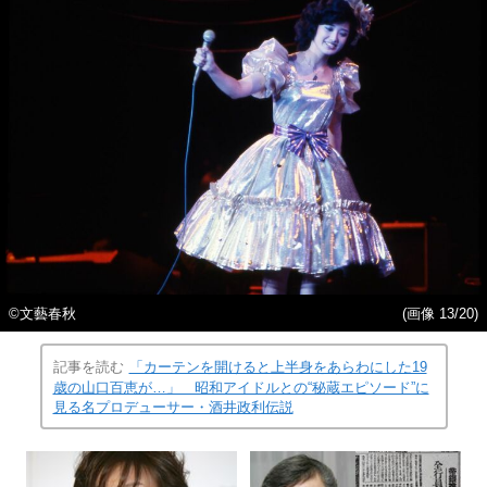
©︎文藝春秋
(画像 13/20)
記事を読む
「カーテンを開けると上半身をあらわにした19
歳の山口百恵が…」 昭和アイドルとの“秘蔵エピソード”に
見る名プロデューサー・酒井政利伝説