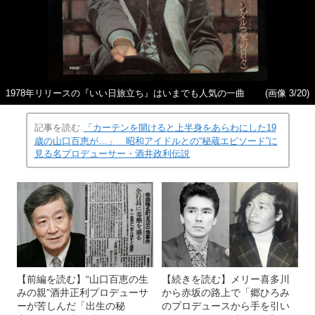
1978年リリースの『いい日旅立ち』はいまでも人気の一曲
(画像 3/20)
記事を読む
「カーテンを開けると上半身をあらわにした19
歳の山口百恵が…」 昭和アイドルとの“秘蔵エピソード”に
見る名プロデューサー・酒井政利伝説
【前編を読む】“山口百恵の生
【続きを読む】メリー喜多川
みの親”酒井正利プロデューサ
から赤坂の路上で「郷ひろみ
ーが苦しんだ「出生の秘
のプロデュースから手を引い