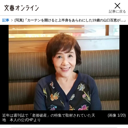
記事に戻る
記事
[写真]「カーテンを開けると上半身をあらわにした19歳の山口百恵が…
近年は週刊誌で「老後破産」の特集で取材されていた天
(画像 1/20)
地 本人の公式HPより