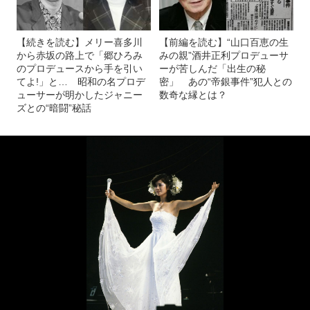
【続きを読む】メリー喜多川
【前編を読む】“山口百恵の生
から赤坂の路上で「郷ひろみ
みの親”酒井正利プロデューサ
のプロデュースから手を引い
ーが苦しんだ「出生の秘
てよ!」と… 昭和の名プロデ
密」 あの“帝銀事件”犯人との
ューサーが明かしたジャニー
数奇な縁とは？
ズとの“暗闘”秘話