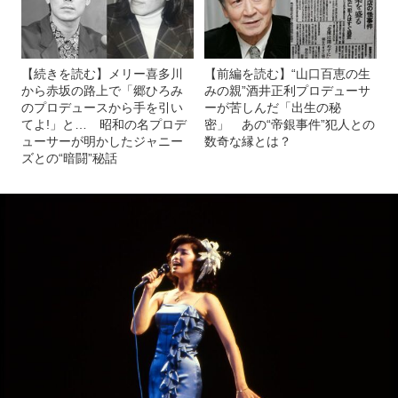
【続きを読む】メリー喜多川
【前編を読む】“山口百恵の生
から赤坂の路上で「郷ひろみ
みの親”酒井正利プロデューサ
のプロデュースから手を引い
ーが苦しんだ「出生の秘
てよ!」と… 昭和の名プロデ
密」 あの“帝銀事件”犯人との
ューサーが明かしたジャニー
数奇な縁とは？
ズとの“暗闘”秘話