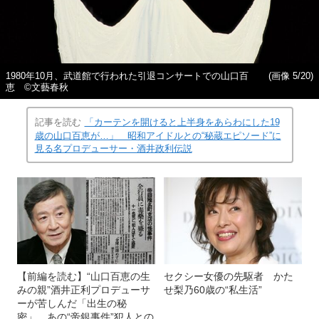
1980年10月、武道館で行われた引退コンサートでの山口百
(画像 5/20)
恵 ©️文藝春秋
記事を読む
「カーテンを開けると上半身をあらわにした19
歳の山口百恵が…」 昭和アイドルとの“秘蔵エピソード”に
見る名プロデューサー・酒井政利伝説
【前編を読む】“山口百恵の生
セクシー女優の先駆者 かた
みの親”酒井正利プロデューサ
せ梨乃60歳の“私生活”
ーが苦しんだ「出生の秘
密」 あの“帝銀事件”犯人との