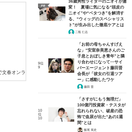
36歳男性ライターのニオイが激
PR
変！ 夏場に気になる“頭皮の
ニオイ”や“ベタつき”を解消す
る、“ウィッグのスペシャリス
ト”が生み出した徹底ケアとは
二瓶 仁志
「お前の母ちゃんすげえ
な」“安室奈美恵さんのご
子息とおぼしき青年”と隣
り合わせになって⋯サイ
9位
9
バーエージェント藤田晋
で文春オンラ
会長が「彼女の引退ツア
ー」に感動したワケ
藤田 晋
「さすがにもう無理だ」
100億円投資家・テスタが
10
忘れられない、破産の恐
位
怖で血尿が出た“あの1週
10
間”とは
飯尾 篤史