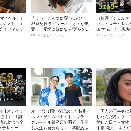
l／マイケル』》
「えっ、こんなに変わるの？」
《映画『シェルタ
クソン役、コ
36歳男性ライターのニオイが激
ソン・ステイサム
ゴ オフィシャ
変！ 夏場に気になる“頭皮のニ
破”する!!《「眠
観客を魅了した
オイ”や“ベタつき”を解消す
ボ》
PR（株式会社スヴェンソン）
PR（キノフィルムズ）
像への想いを
る、“ウィッグのスペシャリス
0億円突破》
ト”が生み出した徹底ケアとは
中の【ステイサ
オープン1周年を記念した特別イ
「黒人の下半身に
“勝手に”生誕
ベントがサムソナイト・ブラッ
したんだろ」ケニ
主演も助演も全
クレーベル銀座店で開催 仕事
婚した日本人女性（
ステサミー
も人生も自分らしく～笑顔あふ
中傷”殺到…本人