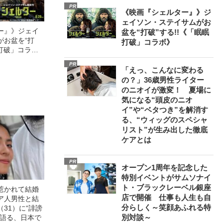
PR
《映画『シェルター』》ジ
ェイソン・ステイサムがお
ー』》ジェイ
盆を“打破”する!!《「眠眠
がお盆を“打
打破」コラボ》
眠打破」コラ
PR
「えっ、こんなに変わる
の？」36歳男性ライター
のニオイが激変！ 夏場に
気になる“頭皮のニオ
イ”や“ベタつき”を解消す
る、“ウィッグのスペシャ
リスト”が生み出した徹底
ケアとは
PR
オープン1周年を記念した
特別イベントがサムソナイ
ト・ブラックレーベル銀座
惹かれて結婚
店で開催 仕事も人生も自
ア人男性と結
分らしく～笑顔あふれる特
31）に“誹謗
別対談～
が語る、日本で