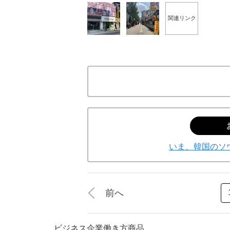
関連リンク
いま、韓国のソ
前へ
ビジネス
企業
働き方
商品