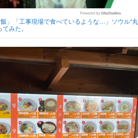
Powered by 
GliaStudios
飯」「工事現場で食べているような…」ソウル“
ってみた。
Mute
手が証言した“NPB聞...
「クマが悪者扱いされているの
キングの誕生
もっと見る
カー日本代表・森保一監督...