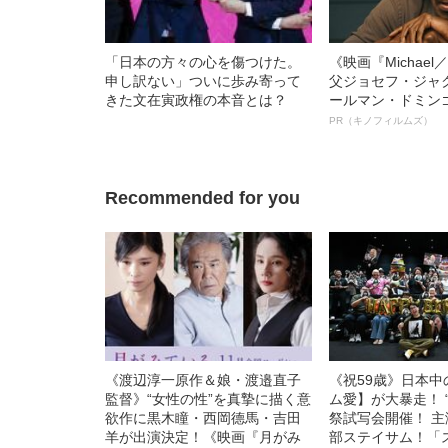
「日本の方々の心を傷つけた。
《映画『Michae
申し訳ない」ついに歩み寄って
父ジョセフ・ジャ
きた文在寅政権の本音とは？
ールマン・ドミン
ルインタビュー“
PR（キノフィルムズ）
名優、複雑な父親
語る”《日本興収7
Recommended for you
《渡辺淳一原作＆娘・渡邉直子
《祝59歳》日本
監督》“女性の性”を真摯に描く意
ム愛】が大暴走！ 
欲作に黒木瞳・西岡德馬・吉田
祭試写会開催！ 
羊が出演決定！《映画『月がみ
部ステイサム！「