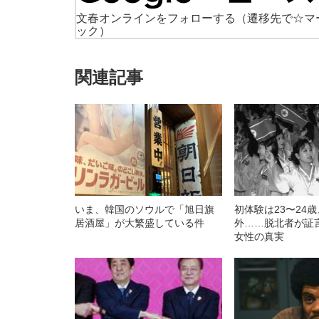
文春オンラインをフォローする
（遷移先で☆マ
ック）
関連記事
いま、韓国のソウルで「旭日旗
初体験は23〜24
居酒屋」が大繁盛している件
外……脱北者が証
女性の真実