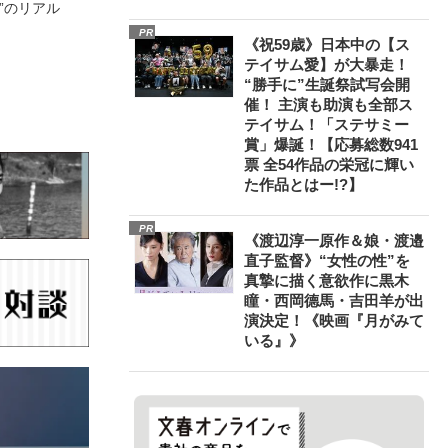
”のリアル
PR
《祝59歳》日本中の【ス
テイサム愛】が大暴走！
“勝手に”生誕祭試写会開
催！ 主演も助演も全部ス
テイサム！「ステサミー
賞」爆誕！【応募総数941
票 全54作品の栄冠に輝い
た作品とはー!?】
PR
《渡辺淳一原作＆娘・渡邉
直子監督》“女性の性”を
真摯に描く意欲作に黒木
瞳・西岡德馬・吉田羊が出
演決定！《映画『月がみて
いる』》