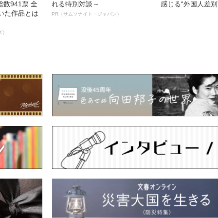
数941票 全
れる特別対談～
感じる“外国人差別
輝いた作品とは
PR（サムソナイト・ジャパン）
ズ）