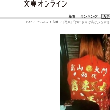
新着
ランキング
カテ
TOP
ビジネス
記事
[写真]「おにぎりは具が少なす
スクープ
ニュー
おすすめのキ
#藤田晋
#三
#玉木雄一郎
「90%は失敗する。でも…」本田圭佑が初め
終戦から81年