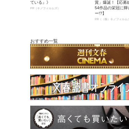
ている』》
賞」爆誕！【応募総
54作品の栄冠に
PR（キノフィルムズ）
ー!?】
PR（（株）キノフィルム
おすすめ一覧