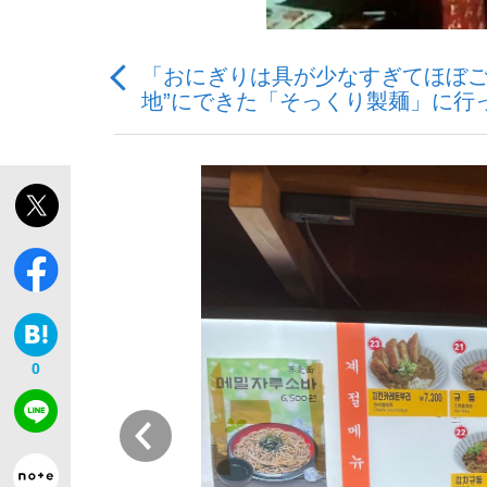
「おにぎりは具が少なすぎてほぼご
観る将棋、読む将棋
地”にできた「そっくり製麺」に行
「敗因分析は一切聞かれなかった」侍ジャパン選
いまさら聞けない資産運用のすべて
0
前
「目標達成できなかったからと言って…」サッ