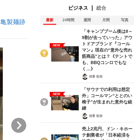
ビジネス
総合
最新
24時間
週間
月間
写真
丸亀製麺跡
「キャンプブーム後は8～
9割が去っていった」アウ
トドアブランド『コール
NEW
マン』現在の“意外な売れ
が悲しい」『北の国から』倉本聰氏（91...
を、目撃せよ。
筋商品”とは？《テントで
も、BBQコンロでもな
く…》
徳重 龍徳
「サウナでの利用は想定
NEW
外」コールマン“ととのい
椅子”が生まれた意外な経
緯
徳重 龍徳
次
売上2兆円、ドン・キホー
テ創業者が「日本経済を