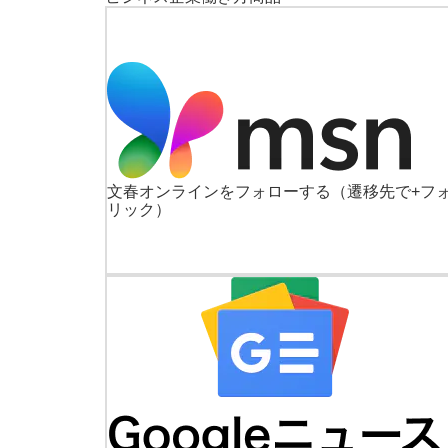
文春オンラインをフォローする
（遷移先で+フ
リック）