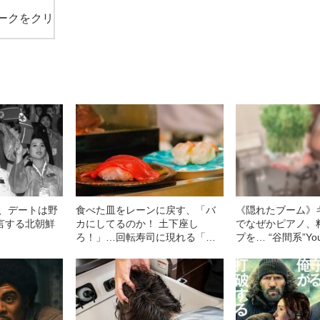
ークをクリ
歳、デートは野
食べた皿をレーンに戻す、「バ
《隠れたブーム》
言する北朝鮮
カにしてるのか！ 土下座し
でなぜかピアノ、
ろ！」…回転寿司に現れる「ヤ
プを… “谷間系”Yo
バい客」
「やりがい」と「