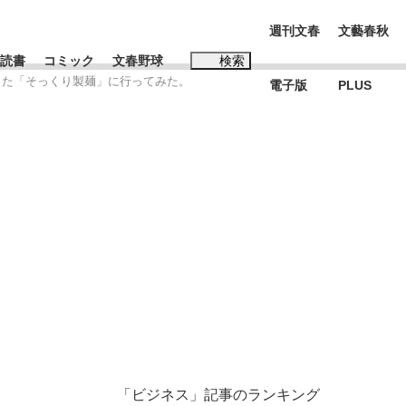
週刊文春
文藝春秋
読書
コミック
文春野球
検索
きた「そっくり製麺」に行ってみた。
電子版
PLUS
インタビュー
読書
#松田聖子
BC日本代表“敗戦”の真実 選手が明かす...
、私のいま
「ビジネス」記事のランキング