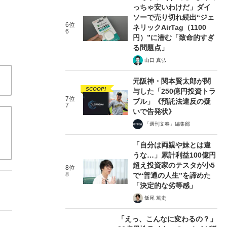
っちゃ安いわけだ」ダイ
ソーで売り切れ続出“ジェ
6位
ネリックAirTag（1100
6
円）”に潜む「致命的すぎ
る問題点」
山口 真弘
元阪神・関本賢太郎が関
SCOOP!
与した「250億円投資トラ
7位
ブル」《預託法違反の疑
7
いで告発状》
「週刊文春」編集部
「自分は両親や妹とは違
うな…」累計利益100億円
超え投資家のテスタが小5
8位
8
で“普通の人生”を諦めた
「決定的な劣等感」
飯尾 篤史
「えっ、こんなに変わるの？」