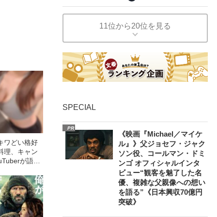
11位から20位を見る
SPECIAL
PR
《映画『Michael／マイケ
キワどい格好
ル』》父ジョセフ・ジャク
料理、キャン
ソン役、コールマン・ドミ
uTuberが語る
ンゴ オフィシャルインタ
限界」
ビュー“観客を魅了した名
優、複雑な父親像への想い
を語る”《日本興収70億円
突破》