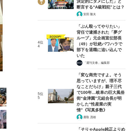
決定的にダメにした」と
断言する“A級戦犯”とは？
安田 隆夫
「ぶん殴ってやりたい」
背任で逮捕された「夢グ
SCOOP!
ループ」元企画宣伝部長
5/23
4位
（49）が壮絶パワハラで
4
部下を退職に追い込んで
いた
「週刊文春」編集部
「変な商売ですよ。そう
思っていますが、理不尽
なことだらけ」親子三代
で100年…岐阜の巨大風俗
5位
5
街“金津園”元組合長が明
かした“性産業の実
情”《写真多数》
鹿取 茂雄
「そりゃApple純正よりめ