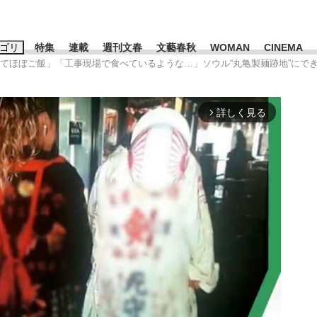
ゴリ
特集
連載
週刊文春
文藝春秋
WOMAN
CINEMA
ぎてほぼご飯」「工事現場で食べているような…」ソウル“丸亀製麺跡地”にで
キーワード入力
ス
エンタメ
ライフ
ビジネス
詳しく見る
arrow_forward_ios
ーワードタグ一覧
山凌輝
#高市早苗
#後藤真希
#森岡毅
#城彰二
#内田有紀
#亀和田武
て明かした日本代表監督に...
「最悪の空気のまま解散」W
私のあのとき