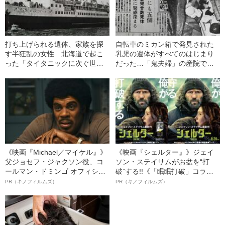
打ち上げられる遺体、家族を探
自転車のミカン箱で発見された
す半狂乱の女性…北海道で起こ
乳児の遺体がすべてのはじまり
った「タイタニックに次ぐ世界2
だった…「鬼夫婦」の産院で何
番目の海難事故」
が起きたのか
《映画『Michael／マイケル』》
《映画『シェルター』》ジェイ
父ジョセフ・ジャクソン役、コ
ソン・ステイサムがお盆を“打
ールマン・ドミンゴ オフィシャ
破”する!!《「眠眠打破」コラ
ルインタビュー“観客を魅了した
ボ》
PR（キノフィルムズ）
PR（キノフィルムズ）
名優、複雑な父親像への想いを
語る”《日本興収70億円突破》