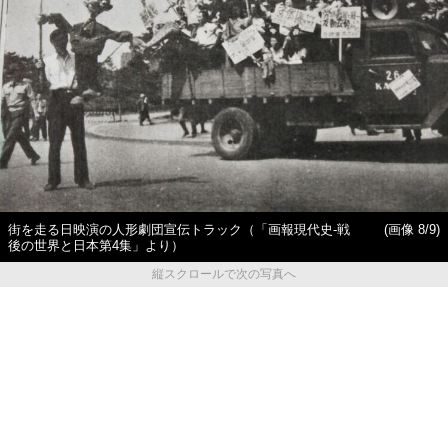
街を走る日映演の人形劇団宣伝トラック（「画報現代史-戦
(画像 8/9)
後の世界と日本第4集」より）
縦スクロールで次の写真へ