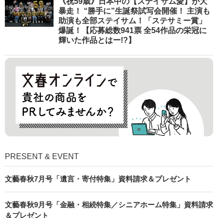
《祝59歳》日本中の【ステイサム愛】が大
暴走！ “勝手に”生誕祭試写会開催！ 主演も
助演も全部ステイサム！「ステサミー賞」
爆誕！【応募総数941票 全54作品の栄冠に
輝いた作品とはー!?】
PRESENT & EVENT
文藝春秋7月号「遺言・寄付特集」資料請求＆プレゼント
文藝春秋9月号「金融・相続特集／シニアホーム特集」資料請求
＆プレゼント