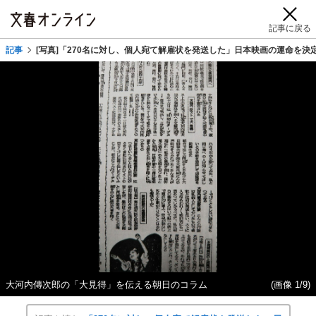
記事に戻る
記事
[写真]「270名に対し、個人宛て解雇状を発送した」日本映画の運命を
大河内傳次郎の「大見得」を伝える朝日のコラム
(画像 1/9)