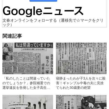
文春オンラインをフォローする
（遷移先で☆マークをクリ
ック）
関連記事
「私のしたことは間違っていた
寝静まったわが子3人を次々に殺
のでしょうか？」参院補選での
害！ギャンブル中毒の夫に見捨
選挙違反を告発した女子高生…
てられた30歳妻の絶望
一家を待ち受けていた“重すぎる
報酬”