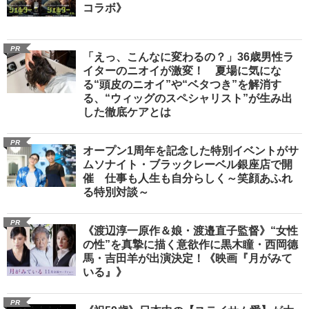
コラボ》
PR
「えっ、こんなに変わるの？」36歳男性ラ
イターのニオイが激変！ 夏場に気にな
る“頭皮のニオイ”や“ベタつき”を解消す
る、“ウィッグのスペシャリスト”が生み出
した徹底ケアとは
PR
オープン1周年を記念した特別イベントがサ
ムソナイト・ブラックレーベル銀座店で開
催 仕事も人生も自分らしく～笑顔あふれ
る特別対談～
PR
《渡辺淳一原作＆娘・渡邉直子監督》“女性
の性”を真摯に描く意欲作に黒木瞳・西岡德
馬・吉田羊が出演決定！《映画『月がみて
いる』》
PR