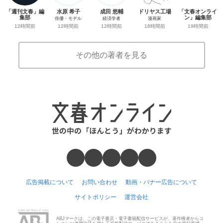
「週刊文春」編
水原 希子
成田 悠輔
ドリヤス工場
「文春オンライ
集部
ン」編集部
俳優・モデル
経済学者
漫画家
12時間前
19時間前
12時間前
12時間前
18時間前
その他の著者を見る
広告掲載について
お問い合わせ
動画・バナー広告について
サイトポリシー
運営会社
ABJマークは、この電子書店・電子書籍配信サービスが、著作権者からコ