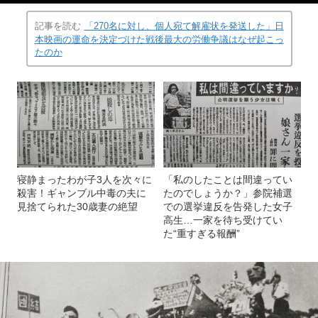
記事を読む
「270名に対し、個人宛て解雇状を発送した」日
本映画の運命を決定づけた戦後最大の労働争議はなぜ起こっ
たのか
寝静まったわが子3人を次々に
「私のしたことは間違ってい
殺害！ギャンブル中毒の夫に
たのでしょうか？」参院補選
見捨てられた30歳妻の絶望
での選挙違反を告発した女子
高生…一家を待ち受けてい
た“重すぎる報酬”