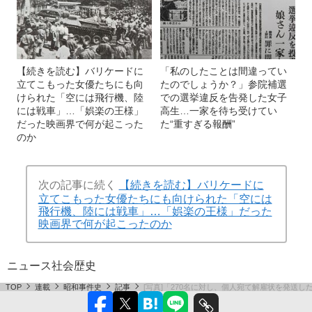
【続きを読む】バリケードに
「私のしたことは間違ってい
立てこもった女優たちにも向
たのでしょうか？」参院補選
けられた「空には飛行機、陸
での選挙違反を告発した女子
には戦車」…「娯楽の王様」
高生…一家を待ち受けてい
だった映画界で何が起こった
た“重すぎる報酬”
のか
次の記事に続く
【続きを読む】バリケードに
立てこもった女優たちにも向けられた「空には
飛行機、陸には戦車」…「娯楽の王様」だった
映画界で何が起こったのか
ニュース
社会
歴史
TOP
連載
昭和事件史
記事
[写真]「270名に対し、個人宛て解雇状を発送