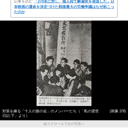
記事を読む
「270名に対し、個人宛て解雇状を発送した」日
本映画の運命を決定づけた戦後最大の労働争議はなぜ起こっ
たのか
対策を練る「十人の旗の会」のメンバーたち（「私の渡世
(画像 2/9)
日記-下」より）
縦スクロールで次の写真へ