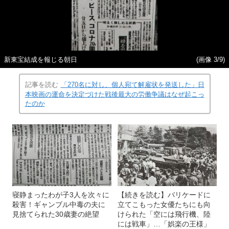
新東宝結成を報じる朝日
(画像 3/9)
記事を読む
「270名に対し、個人宛て解雇状を発送した」日
本映画の運命を決定づけた戦後最大の労働争議はなぜ起こっ
たのか
寝静まったわが子3人を次々に
【続きを読む】バリケードに
殺害！ギャンブル中毒の夫に
立てこもった女優たちにも向
見捨てられた30歳妻の絶望
けられた「空には飛行機、陸
には戦車」…「娯楽の王様」