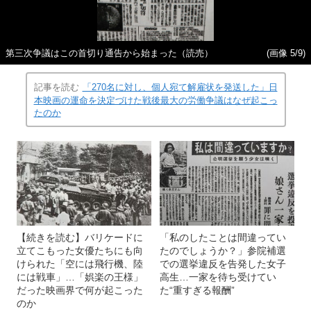
第三次争議はこの首切り通告から始まった（読売）
(画像 5/9)
記事を読む
「270名に対し、個人宛て解雇状を発送した」日
本映画の運命を決定づけた戦後最大の労働争議はなぜ起こっ
たのか
【続きを読む】バリケードに
「私のしたことは間違ってい
立てこもった女優たちにも向
たのでしょうか？」参院補選
けられた「空には飛行機、陸
での選挙違反を告発した女子
には戦車」…「娯楽の王様」
高生…一家を待ち受けてい
だった映画界で何が起こった
た“重すぎる報酬”
のか