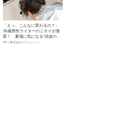
「えっ、こんなに変わるの？」
36歳男性ライターのニオイが激
変！ 夏場に気になる“頭皮のニ
オイ”や“ベタつき”を解消す
PR（株式会社スヴェンソン）
る、“ウィッグのスペシャリス
ト”が生み出した徹底ケアとは