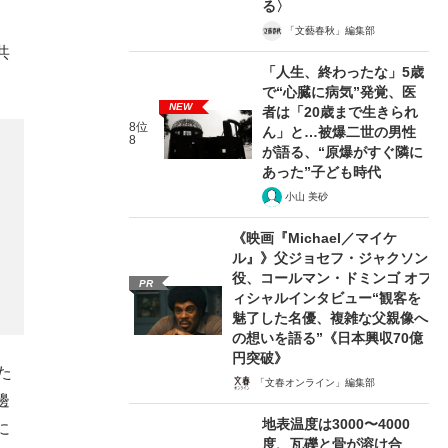
る〉
、
「文藝春秋」編集部
共
「人生、終わったな」5歳
で“心臓に病気”発覚、医
NEW
者は「20歳まで生きられ
8位
ん」と…被爆二世の男性
8
が語る、“原爆がすぐ隣に
あった”子ども時代
小山 美砂
《映画『Michael／マイケ
ル』》父ジョセフ・ジャクソン
役、コールマン・ドミンゴ オフ
PR
ィシャルインタビュー“観客を
魅了した名優、複雑な父親像へ
の想いを語る”《日本興収70億
円突破》
た
「文春オンライン」編集部
邊
地表温度は3000〜4000
に
度、瓦礫と骨が溶け合