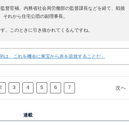
監督官補、内務省社会局労働部の監督課長などを経て、戦後
事、それから住宅公団の副理事長。
す。このときに引き抜かれてくるんですね。
的は、これを機会に東宝から赤を追放することだ」
2
3
4
5
6
7
次へ
連載