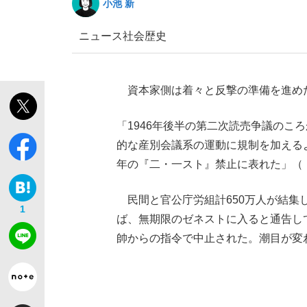
小池 新
ニュース
社会
歴史
資本家側は着々と反撃の準備を進めた
「1946年後半の第二次読売争議のこ
的な産別会議系の運動に規制を加えるよ
年の『二・一スト』禁止に表れた」（
民間と官公庁労組計650万人が結集
1
ば、無期限のゼネストに入ると通告し
帥からの指令で中止された。潮目が変