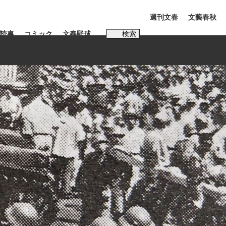
週刊文春
文藝春秋
読書
コミック
文春野球
検索
電子版
PLUS
インタビュー
読書
#松田聖子
む将棋
BC日本代表“敗戦”の真実 選手が明かす...