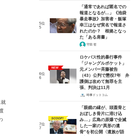
「通常であれば匿名での
報道となるが…」《池袋
暴走事故》加害者・飯塚
5位
幸三はなぜ実名で報道さ
5
れたのか？ 根拠となっ
た「ある肩書」
守田 哲
ロケバス性的暴行事件
「ジャングルポケット」
NEW
元メンバー斉藤被告
6位
（43）公判で懲役7年 弁
6
護側は改めて無罪を主
張、判決は11月
時事ドットコム
に就
「眼鏡の縁が、頭蓋骨と
渡
おぼしき骨片に溶け込
SCOOP!
わ
み…」広島の原爆で全滅
7位
した一家の“異形の遺
7
骨”を初公開〈遺族が語