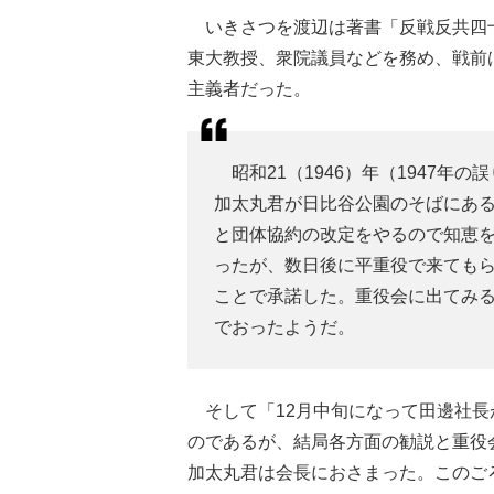
いきさつを渡辺は著書「反戦反共四
東大教授、衆院議員などを務め、戦前
主義者だった。
昭和21（1946）年（1947年
加太丸君が日比谷公園のそばにあ
と団体協約の改定をやるので知恵
ったが、数日後に平重役で来てもら
ことで承諾した。重役会に出てみ
でおったようだ。
そして「12月中旬になって田邊社長
のであるが、結局各方面の勧説と重役
加太丸君は会長におさまった。このご