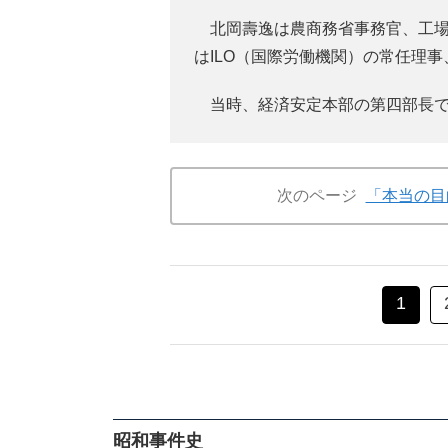
北岡壽逸は農商務省事務官、工場
はILO（国際労働機関）の常任理
当時、経済安定本部の第四部長で
次のページ
「本当の目
1
昭和事件史