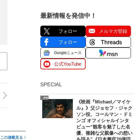
最新情報を発信中！
フォロー
メルマガ登録
フォロー
Googleニュース
公式YouTube
SPECIAL
PR
《映画『Michael／マイケ
ル』》父ジョセフ・ジャク
ソン役、コールマン・ドミ
ンゴ オフィシャルインタ
ビュー“観客を魅了した名
優、複雑な父親像への想い
この連載見る
を語る”《日本興収70億円