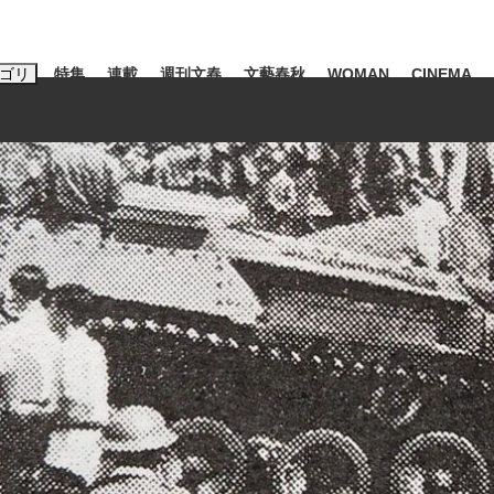
ゴリ
特集
連載
週刊文春
文藝春秋
WOMAN
CINEMA
キーワード入力
ス
エンタメ
ライフ
ビジネス
ーワードタグ一覧
山凌輝
#高市早苗
#後藤真希
#森岡毅
#城彰二
#内田有紀
観る将棋、読
#亀和田武
て明かした日本代表監督に...
「最悪の空気のまま解散」W