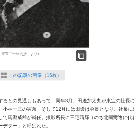
「東宝二十年史抄」より）
この記事の画像（16枚）
るとの見通しもあって、同年3月、田邊加太丸が東宝の社長
、小林一三の実弟。そして12月には田邊は会長となり、社長に
して馬淵威雄が就任。撮影所長に三宅晴輝（のち北岡壽逸に代
ーデター」と呼ばれた。