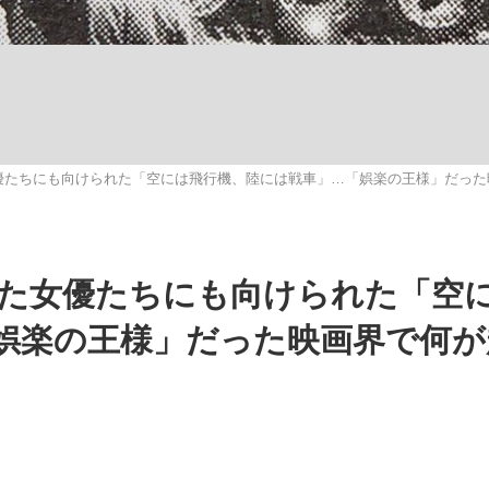
いまさら聞け
優たちにも向けられた「空には飛行機、陸には戦車」…「娯楽の王様」だった
手が証言した“NPB聞...
「クマが悪者扱いされているの
た女優たちにも向けられた「空
娯楽の王様」だった映画界で何が
もっと見る
カー日本代表・森保一監督...