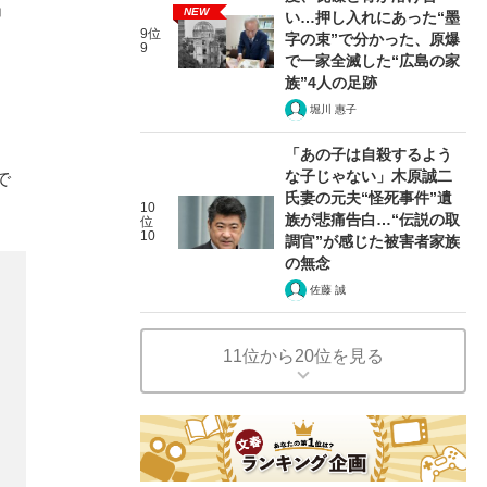
」
NEW
い…押し入れにあった“墨
9位
字の束”で分かった、原爆
9
で一家全滅した“広島の家
族”4人の足跡
堀川 惠子
「あの子は自殺するよう
な子じゃない」木原誠二
で
氏妻の元夫“怪死事件”遺
10
。
族が悲痛告白…“伝説の取
位
10
調官”が感じた被害者家族
の無念
佐藤 誠
11位から20位を見る