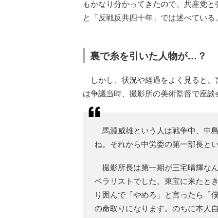
もかなり分かってきたので、共産党と
と「反戦反共四十年」では述べている
裏で糸を引いた人物が…？
しかし、状況や経過をよく見ると、
は争議当時、撮影所の美術監督で座談
馬淵威雄という人は戦争中、中島
ね。それから中労委の第一部長と
撮影所長は第一期が三宅晴輝なん
ベラリストでした。東宝に来たと
り囲んで「やめろ」と言ったら「
の命取りになります。のちに本人