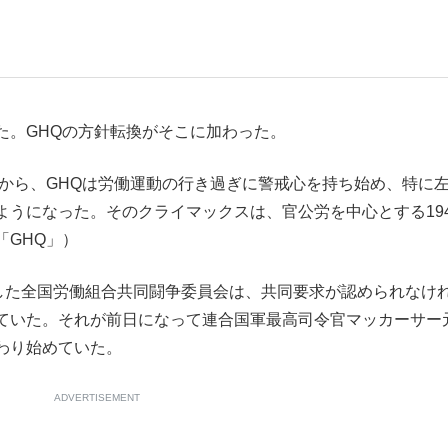
もっと見る
。GHQの方針転換がそこに加わった。
ろから、GHQは労働運動の行き過ぎに警戒心を持ち始め、特に
うになった。そのクライマックスは、官公労を中心とする194
「GHQ」）
した全国労働組合共同闘争委員会は、共同要求が認められなけ
ていた。それが前日になって連合国軍最高司令官マッカーサー
わり始めていた。
ADVERTISEMENT