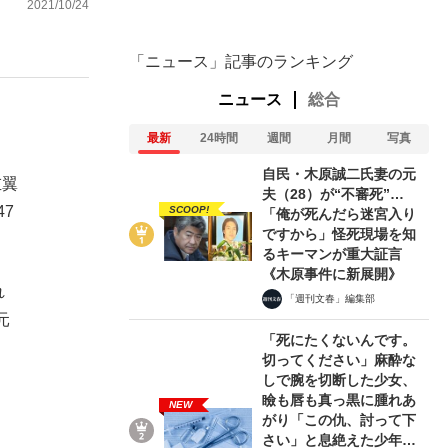
2021/10/24
「ニュース」記事のランキング
ニュース
総合
最新
24時間
週間
月間
写真
自民・木原誠二氏妻の元
左翼
夫（28）が“不審死”…
7
SCOOP!
「俺が死んだら迷宮入り
ですから」怪死現場を知
るキーマンが重大証言
《木原事件に新展開》
れ
「週刊文春」編集部
元
「死にたくないんです。
切ってください」麻酔な
しで腕を切断した少女、
瞼も唇も真っ黒に腫れあ
NEW
がり「この仇、討って下
さい」と息絶えた少年…