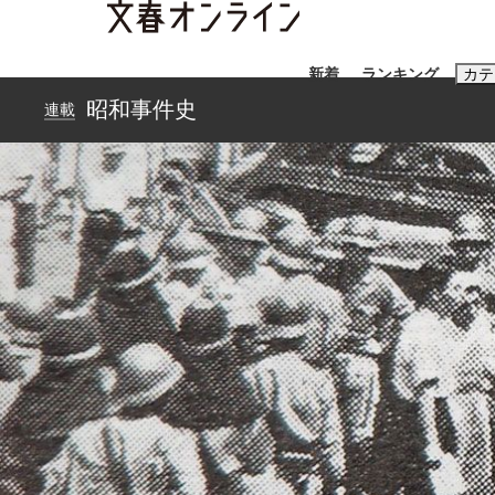
新着
ランキング
カテ
昭和事件史
連載
スクープ
ニュー
おすすめのキ
#藤田晋
#三
#玉木雄一郎
「90%は失敗する。でも…」本田圭佑が初め
終戦から81年