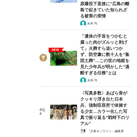
原爆投下直後に“広島の離
島で起きていた知られざ
る被害の実情
永井 均
「遺体の手首をつかむと
腐った肉がズルッと剥げ
て」火葬すら追いつか
NEW
ず、防空壕に数十人を“集
団土葬”…この世の地獄を
見た少年兵が明かした“過
酷すぎる任務”とは
永井 均
〈写真多数〉あばら骨が
クッキリ浮き出た日本
兵、強制収容所で体操す
4位
る少女…カラー化した写
4
真で振り返る“戦時下のリ
アル”
「文春オンライン」編集部