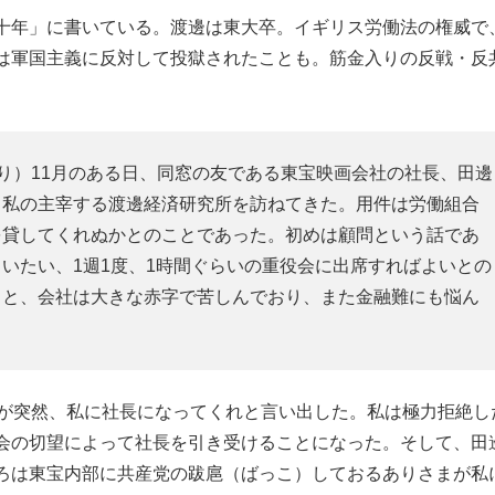
十年」に書いている。渡邊は東大卒。イギリス労働法の権威で
は軍国主義に反対して投獄されたことも。筋金入りの反戦・反
の誤り）11月のある日、同窓の友である東宝映画会社の社長、田邊
る私の主宰する渡邊経済研究所を訪ねてきた。用件は労働組合
を貸してくれぬかとのことであった。初めは顧問という話であ
いたい、1週1度、1時間ぐらいの重役会に出席すればよいとの
ると、会社は大きな赤字で苦しんでおり、また金融難にも悩ん
が突然、私に社長になってくれと言い出した。私は極力拒絶し
会の切望によって社長を引き受けることになった。そして、田
ろは東宝内部に共産党の跋扈（ばっこ）しておるありさまが私