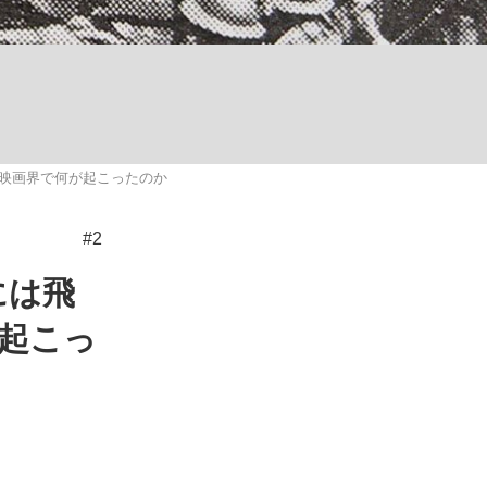
ない資産運用のすべて
映画界で何が起こったのか
が悲しい」『北の国から』倉本聰氏（91...
#2
には飛
起こっ