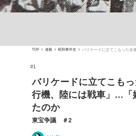
TOP
連載
昭和事件史
バリケードに立てこもった女
「敗因分析は一切聞かれなかった」侍ジャパン選
キングの誕生を、目撃せよ。
#1
バリケードに立てこもっ
行機、陸には戦車」…「
the Style
たのか
東宝争議 ＃2
「目標達成できなかったからと言って…」サッ