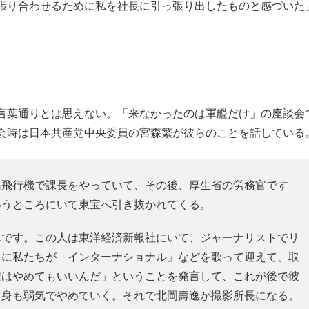
張り合わせるために私を社長に引っ張り出したものと感づいた
。
言葉通りとは思えない。「来なかったのは軍艦だけ」の座談会
会時は日本共産党中央委員の宮森繁が彼らのことを話している
飛行機で課長をやっていて、その後、厚生省の労務官です
いうところにいて東宝へ引き抜かれてくる。
です。この人は東洋経済新報社にいて、ジャーナリストでリ
きに私たちが「インターナショナル」などを歌って迎えて、取
僕はやめてもいいんだ」ということを発言して、これが後で彼
自身も弱気でやめていく。それで北岡壽逸が撮影所長になる。