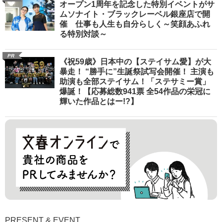
オープン1周年を記念した特別イベントがサ
ムソナイト・ブラックレーベル銀座店で開
催 仕事も人生も自分らしく～笑顔あふれ
る特別対談～
PR
《祝59歳》日本中の【ステイサム愛】が大
暴走！ “勝手に”生誕祭試写会開催！ 主演も
助演も全部ステイサム！「ステサミー賞」
爆誕！【応募総数941票 全54作品の栄冠に
輝いた作品とはー!?】
PRESENT & EVENT