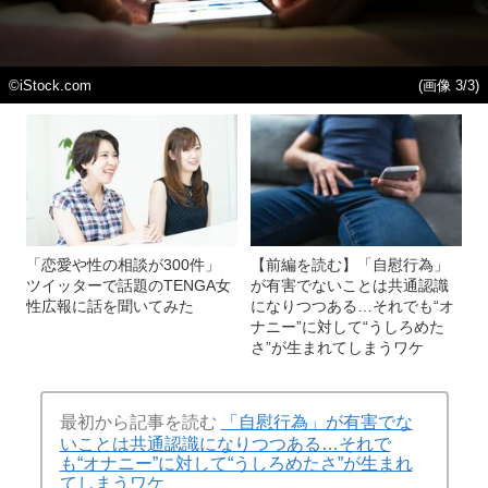
©iStock.com
(画像 3/3)
「恋愛や性の相談が300件」
【前編を読む】「自慰行為」
ツイッターで話題のTENGA女
が有害でないことは共通認識
性広報に話を聞いてみた
になりつつある…それでも“オ
ナニー”に対して“うしろめた
さ”が生まれてしまうワケ
最初から記事を読む
「自慰行為」が有害でな
いことは共通認識になりつつある…それで
も“オナニー”に対して“うしろめたさ”が生まれ
てしまうワケ