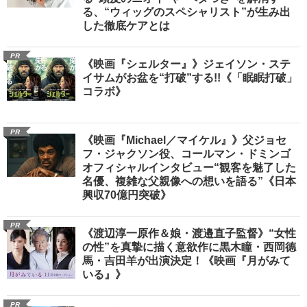
る、“ウィッグのスペシャリスト”が生み出
した徹底ケアとは
PR
《映画『シェルター』》ジェイソン・ステ
イサムがお盆を“打破”する!!《「眠眠打破」
コラボ》
PR
《映画『Michael／マイケル』》父ジョセ
フ・ジャクソン役、コールマン・ドミンゴ
オフィシャルインタビュー“観客を魅了した
名優、複雑な父親像への想いを語る”《日本
興収70億円突破》
PR
《渡辺淳一原作＆娘・渡邉直子監督》“女性
の性”を真摯に描く意欲作に黒木瞳・西岡德
馬・吉田羊が出演決定！《映画『月がみて
いる』》
PR