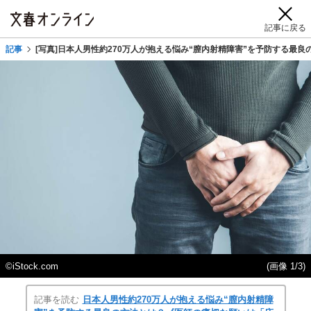
記事に戻る
記事
[写真]日本人男性約270万人が抱える悩み“膣内射精障害”を予防する最
©iStock.com
(画像 1/3)
記事を読む
日本人男性約270万人が抱える悩み“膣内射精障