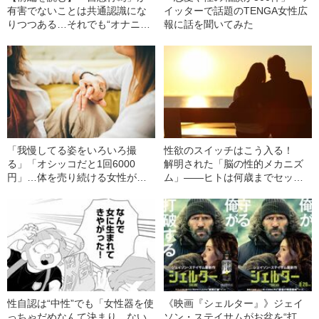
有害でないことは共通認識にな
イッターで話題のTENGA女性広
りつつある…それでも“オナニ
報に話を聞いてみた
ー”に対して“うしろめたさ”が生
まれてしまうワケ
「我慢してる姿をいろいろ撮
性欲のスイッチはこう入る！
る」「オシッコだと1回6000
解明された「脳の性的メカニズ
円」…体を売り続ける女性が語
ム」――ヒトは何歳までセック
る“パーツモデル”バイトの“暗部”
スできるのか？
性自認は“中性”でも「女性器を使
《映画『シェルター』》ジェイ
っちゃだめなんて決まり、ない
ソン・ステイサムがお盆を“打