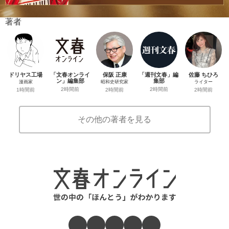
著者
ドリヤス工場
「文春オンライ
保阪 正康
「週刊文春」編
佐藤 ちひろ
ン」編集部
集部
漫画家
昭和史研究家
ライター
2時間前
2時間前
1時間前
2時間前
2時間前
その他の著者を見る