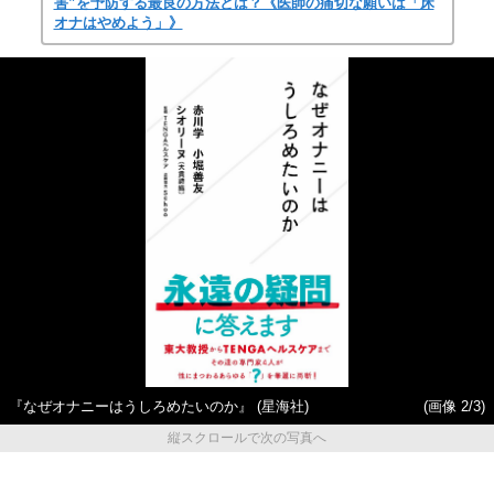
害”を予防する最良の方法とは？《医師の痛切な願いは「床
オナはやめよう」》
『なぜオナニーはうしろめたいのか』 (星海社)
(画像 2/3)
縦スクロールで次の写真へ