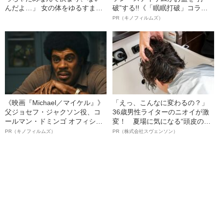
んだよ…」 女の体をゆるすまで
破”する!!《「眠眠打破」コラ
の「長かった道のり」
ボ》
PR（キノフィルムズ）
《映画『Michael／マイケル』》
「えっ、こんなに変わるの？」
父ジョセフ・ジャクソン役、コ
36歳男性ライターのニオイが激
ールマン・ドミンゴ オフィシャ
変！ 夏場に気になる“頭皮のニ
ルインタビュー“観客を魅了した
オイ”や“ベタつき”を解消す
PR（キノフィルムズ）
PR（株式会社スヴェンソン）
名優、複雑な父親像への想いを
る、“ウィッグのスペシャリス
語る”《日本興収70億円突破》
ト”が生み出した徹底ケアとは