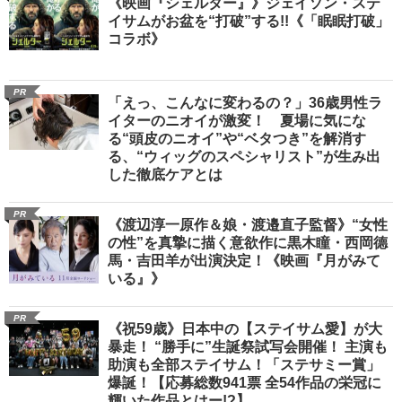
《映画『シェルター』》ジェイソン・ステ
イサムがお盆を“打破”する!!《「眠眠打破」
コラボ》
PR
「えっ、こんなに変わるの？」36歳男性ラ
イターのニオイが激変！ 夏場に気にな
る“頭皮のニオイ”や“ベタつき”を解消す
る、“ウィッグのスペシャリスト”が生み出
した徹底ケアとは
PR
《渡辺淳一原作＆娘・渡邉直子監督》“女性
の性”を真摯に描く意欲作に黒木瞳・西岡德
馬・吉田羊が出演決定！《映画『月がみて
いる』》
PR
《祝59歳》日本中の【ステイサム愛】が大
暴走！ “勝手に”生誕祭試写会開催！ 主演も
助演も全部ステイサム！「ステサミー賞」
爆誕！【応募総数941票 全54作品の栄冠に
輝いた作品とはー!?】