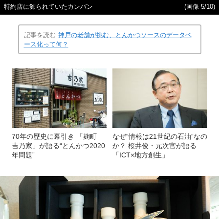
特約店に飾られていたカンバン
(画像 5/10)
記事を読む
神戸の老舗が挑む、とんかつソースのデータベ
ース化って何？
70年の歴史に幕引き 「麹町
なぜ“情報は21世紀の石油”なの
吉乃家」が語る“とんかつ2020
か？ 桜井俊・元次官が語る
年問題”
「ICT×地方創生」