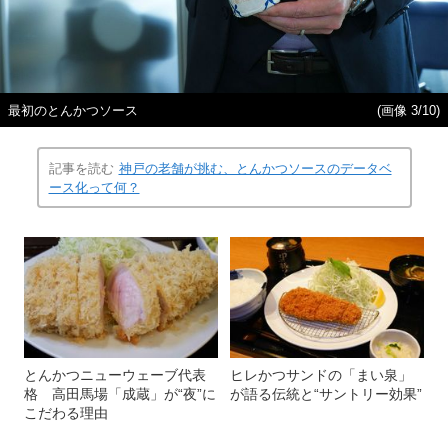
最初のとんかつソース
(画像 3/10)
記事を読む
神戸の老舗が挑む、とんかつソースのデータベ
ース化って何？
とんかつニューウェーブ代表
ヒレかつサンドの「まい泉」
格 高田馬場「成蔵」が“夜”に
が語る伝統と“サントリー効果”
こだわる理由