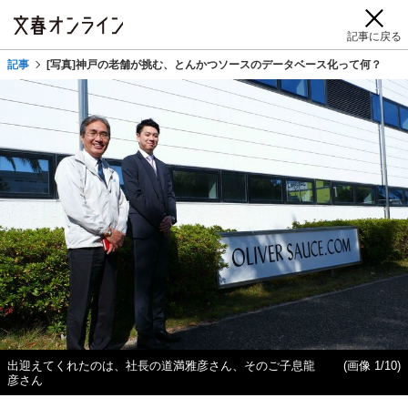
記事に戻る
記事
[写真]神戸の老舗が挑む、とんかつソースのデータベース化って何？
出迎えてくれたのは、社長の道満雅彦さん、そのご子息龍
(画像 1/10)
彦さん