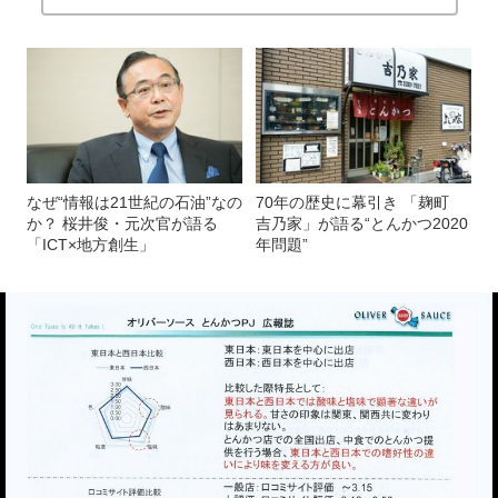
なぜ“情報は21世紀の石油”なの
70年の歴史に幕引き 「麹町
か？ 桜井俊・元次官が語る
吉乃家」が語る“とんかつ2020
「ICT×地方創生」
年問題”