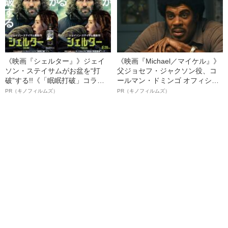
《映画『シェルター』》ジェイ
《映画『Michael／マイケル』》
ソン・ステイサムがお盆を“打
父ジョセフ・ジャクソン役、コ
破”する!!《「眠眠打破」コラ
ールマン・ドミンゴ オフィシャ
ボ》
ルインタビュー“観客を魅了した
PR（キノフィルムズ）
PR（キノフィルムズ）
名優、複雑な父親像への想いを
語る”《日本興収70億円突破》