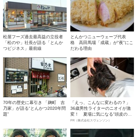
松屋フーズ過去最高益の立役者
とんかつニューウェーブ代表
「松のや」社長が語る「とんか
格 高田馬場「成蔵」が“夜”にこ
つビジネス」最前線
だわる理由
70年の歴史に幕引き 「麹町 吉
「えっ、こんなに変わるの？」
乃家」が語る“とんかつ2020年問
36歳男性ライターのニオイが激
題”
変！ 夏場に気になる“頭皮のニ
オイ”や“ベタつき”を解消す
PR（株式会社スヴェンソン）
る、“ウィッグのスペシャリス
ト”が生み出した徹底ケアとは