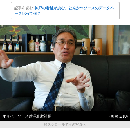
記事を読む
神戸の老舗が挑む、とんかつソースのデータベ
ース化って何？
オリバーソース道満雅彦社長
(画像 2/10)
縦スクロールで次の写真へ