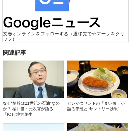
文春オンラインをフォローする
（遷移先で☆マークをクリ
ック）
関連記事
なぜ“情報は21世紀の石油”なの
ヒレかつサンドの「まい泉」が
か？ 桜井俊・元次官が語る
語る伝統と“サントリー効果”
「ICT×地方創生」