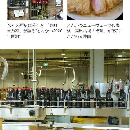
70年の歴史に幕引き 「麹町
とんかつニューウェーブ代表
吉乃家」が語る“とんかつ2020
格 高田馬場「成蔵」が“夜”に
年問題”
こだわる理由