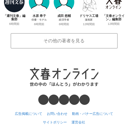
「週刊文春」編
水原 希子
成田 悠輔
ドリヤス工場
「文春オンライ
集部
ン」編集部
俳優・モデル
経済学者
漫画家
6時間前
12時間前
6時間前
6時間前
12時間前
その他の著者を見る
広告掲載について
お問い合わせ
動画・バナー広告について
サイトポリシー
運営会社