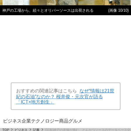
神戸の工場から、続々とオリバーソースは出荷される
(画像 10/10)
おすすめの関連記事はこちら
なぜ“情報は21世
紀の石油”なのか？ 桜井俊・元次官が語る
「ICT×地方創生」
ビジネス
企業
テクノロジー
商品
グルメ
TOP
ビジネス
記事
[写真]神戸の老舗が挑む、とんかつソースのデータベース化