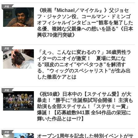
PR
《映画『Michael／マイケル』》父ジョセ
フ・ジャクソン役、コールマン・ドミンゴ
オフィシャルインタビュー“観客を魅了した
名優、複雑な父親像への想いを語る”《日本
興収70億円突破》
PR
「えっ、こんなに変わるの？」36歳男性ラ
イターのニオイが激変！ 夏場に気にな
る“頭皮のニオイ”や“ベタつき”を解消す
る、“ウィッグのスペシャリスト”が生み出
した徹底ケアとは
PR
《祝59歳》日本中の【ステイサム愛】が大
暴走！ “勝手に”生誕祭試写会開催！ 主演も
助演も全部ステイサム！「ステサミー賞」
爆誕！【応募総数941票 全54作品の栄冠に
輝いた作品とはー!?】
PR
オープン1周年を記念した特別イベントがサ