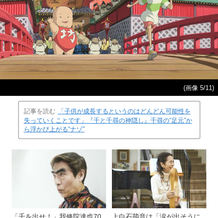
(画像 5/11)
記事を読む
「子供が成長するというのはどんどん可能性を
失っていくことです」『千と千尋の神隠し』千尋の“足元”か
ら浮かび上がる“ナゾ”
「千を出せ！」我修院達也70
上白石萌音は「涙が出そうに