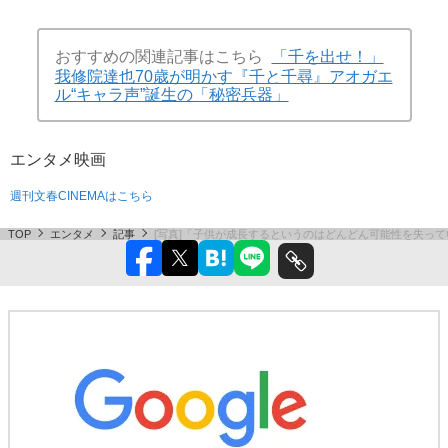
おすすめの関連記事はこちら
「千を出せ！」
我修院達也70歳が明かす『千と千尋』アオガエ
ル“キャラ声”誕生の「秘密兵器」
エンタメ
映画
週刊文春CINEMAはこちら
TOP
エンタメ
記事
[写真]「子供が成長するというのはどんどん可能性を失って