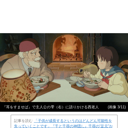
『耳をすませば』で主人公の雫（右）に語りかける西老人
(画像 3/11)
記事を読む
「子供が成長するというのはどんどん可能性を
失っていくことです」『千と千尋の神隠し』千尋の“足元”か