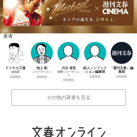
著者
ドリヤス工場
池上 彰
川北 省吾
鉄人ノンフィク
「週刊文春」編
ション編集部
集部
漫画家
ジャーナリスト
国際ジャーナリス
ト
5時間前
5時間前
4時間前
5時間前
5時間前
その他の著者を見る