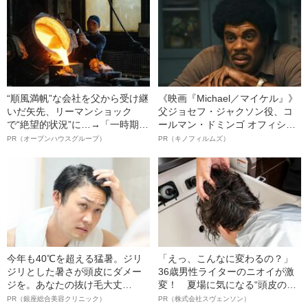
“順風満帆”な会社を父から受け継
《映画『Michael／マイケル』》
いだ矢先、リーマンショック
父ジョセフ・ジャクソン役、コ
で“絶望的状況”に…→「一時期は
ールマン・ドミンゴ オフィシャ
納品3年待ち」のヒット商品を生
ルインタビュー“観客を魅了した
PR（オープンハウスグループ）
PR（キノフィルムズ）
んで危機を脱した四代目社長が
名優、複雑な父親像への想いを
明かす、“逆転の戦術”
語る”《日本興収70億円突破》
今年も40℃を超える猛暑。ジリ
「えっ、こんなに変わるの？」
ジリとした暑さが頭皮にダメー
36歳男性ライターのニオイが激
ジを。あなたの抜け毛大丈
変！ 夏場に気になる“頭皮のニ
夫！？
オイ”や“ベタつき”を解消す
PR（銀座総合美容クリニック）
PR（株式会社スヴェンソン）