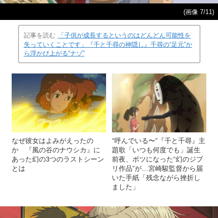
(画像 7/11)
記事を読む
「子供が成長するというのはどんどん可能性を
失っていくことです」『千と千尋の神隠し』千尋の“足元”か
ら浮かび上がる“ナゾ”
なぜ彼女はよみがえったの
“呼んでいる〜”『千と千尋』主
か 『風の谷のナウシカ』に
題歌「いつも何度でも」誕生
あった幻の3つのラストシーン
前夜、ボツになった“幻のジブ
とは
リ作品”が…宮崎駿監督から届
いた手紙「残念ながら挫折し
ました」