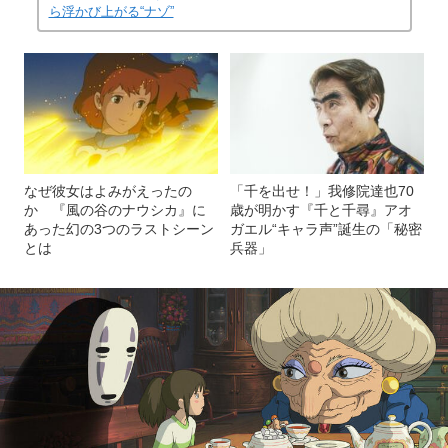
ら浮かび上がる“ナゾ”
なぜ彼女はよみがえったの
「千を出せ！」我修院達也70
か 『風の谷のナウシカ』に
歳が明かす『千と千尋』アオ
あった幻の3つのラストシーン
ガエル“キャラ声”誕生の「秘密
とは
兵器」