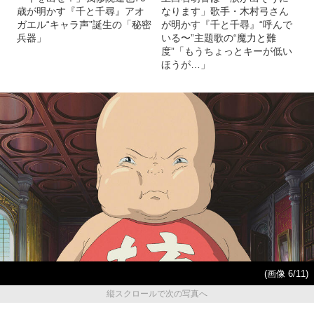
歳が明かす『千と千尋』アオ
なります」歌手・木村弓さん
ガエル“キャラ声”誕生の「秘密
が明かす『千と千尋』“呼んで
兵器」
いる〜”主題歌の“魔力と難
度”「もうちょっとキーが低い
ほうが…」
(画像 6/11)
縦スクロールで次の写真へ