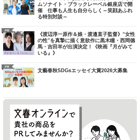
ムソナイト・ブラックレーベル銀座店で開
催 仕事も人生も自分らしく～笑顔あふれ
る特別対談～
PR
《渡辺淳一原作＆娘・渡邉直子監督》“女性
の性”を真摯に描く意欲作に黒木瞳・西岡德
馬・吉田羊が出演決定！《映画『月がみて
いる』》
PR
文藝春秋SDGsエッセイ大賞2026大募集