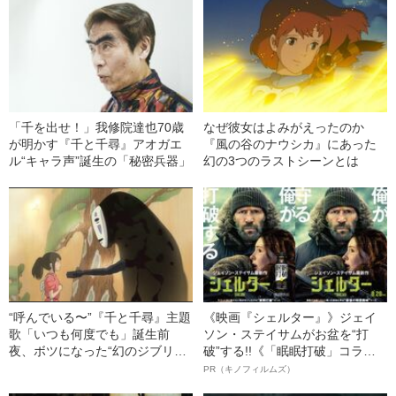
「千を出せ！」我修院達也70歳
なぜ彼女はよみがえったのか
が明かす『千と千尋』アオガエ
『風の谷のナウシカ』にあった
ル“キャラ声”誕生の「秘密兵器」
幻の3つのラストシーンとは
“呼んでいる〜”『千と千尋』主題
《映画『シェルター』》ジェイ
歌「いつも何度でも」誕生前
ソン・ステイサムがお盆を“打
夜、ボツになった“幻のジブリ作
破”する!!《「眠眠打破」コラ
品”が…宮崎駿監督から届いた手
ボ》
PR（キノフィルムズ）
紙「残念ながら挫折しました」