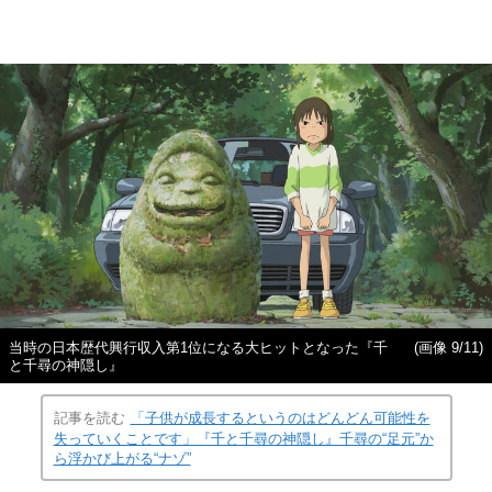
当時の日本歴代興行収入第1位になる大ヒットとなった『千
(画像 9/11)
と千尋の神隠し』
記事を読む
「子供が成長するというのはどんどん可能性を
失っていくことです」『千と千尋の神隠し』千尋の“足元”か
ら浮かび上がる“ナゾ”