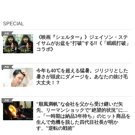
SPECIAL
PR
《映画『シェルター』》ジェイソン・ステ
イサムがお盆を“打破”する!!《「眠眠打破」
コラボ》
PR
今年も40℃を超える猛暑。ジリジリとした
暑さが頭皮にダメージを。あなたの抜け毛
大丈夫！？
PR
“順風満帆”な会社を父から受け継いだ矢
先、リーマンショックで“絶望的状況”に…
→「一時期は納品3年待ち」のヒット商品を
生んで危機を脱した四代目社長が明か
す、“逆転の戦術”