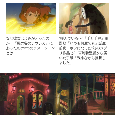
なぜ彼女はよみがえったの
“呼んでいる〜”『千と千尋』主
か 『風の谷のナウシカ』に
題歌「いつも何度でも」誕生
あった幻の3つのラストシーン
前夜、ボツになった“幻のジブ
とは
リ作品”が…宮崎駿監督から届
いた手紙「残念ながら挫折し
ました」