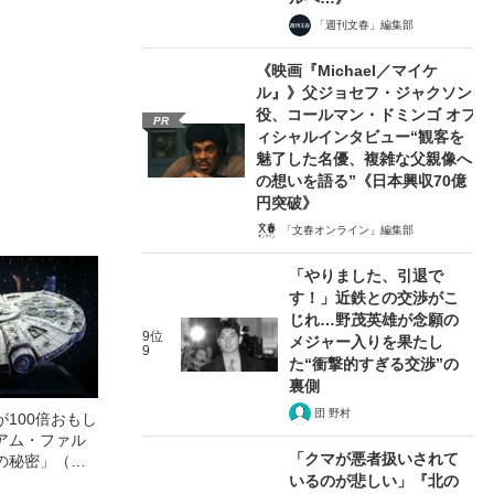
「週刊文春」編集部
《映画『Michael／マイケ
ル』》父ジョセフ・ジャクソン
役、コールマン・ドミンゴ オフ
PR
ィシャルインタビュー“観客を
魅了した名優、複雑な父親像へ
の想いを語る”《日本興収70億
円突破》
「文春オンライン」編集部
「やりました、引退で
す！」近鉄との交渉がこ
じれ…野茂英雄が念願の
9位
メジャー入りを果たし
9
た“衝撃的すぎる交渉”の
裏側
団 野村
100倍おもし
アム・ファル
「クマが悪者扱いされて
の秘密」（前
いるのが悲しい」『北の