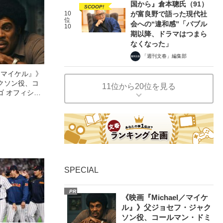
国から』倉本聰氏（91）
SCOOP!
10
が富良野で語った現代社
位
会への“違和感”「バブル
10
期以降、ドラマはつまら
なくなった」
「週刊文春」編集部
l／マイケル』》
クソン役、コ
11位から20位を見る
ゴ オフィシャ
観客を魅了した
像への想いを
0億円突破》
SPECIAL
PR
《映画『Michael／マイケ
ル』》父ジョセフ・ジャク
ソン役、コールマン・ドミ