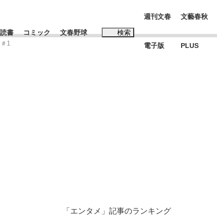
週刊文春
文藝春秋
読書
コミック
文春野球
検索
＃1
電子版
PLUS
インタビュー
読書
#松田聖子
む将棋
BC日本代表“敗戦”の真実 選手が明かす...
「エンタメ」記事のランキング