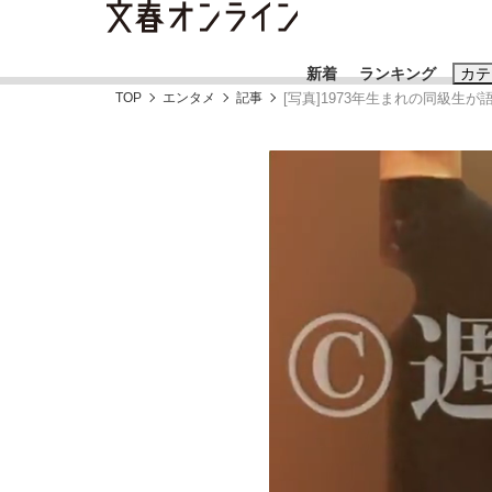
新着
ランキング
カテ
TOP
エンタメ
記事
[写真]1973年生まれの同級生
スクープ
ニュー
おすすめのキ
#藤田晋
#三
#玉木雄一郎
「90%は失敗する。でも…」本田圭佑が初め
終戦から81年