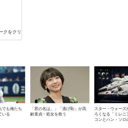
ークをクリ
れでも俺たち
「君の名は。」「逃げ恥」が高
スター・ウォーズが
ている
齢童貞・処女を救う
ろくなる「ミレニ
コンとハン・ソロ
編）