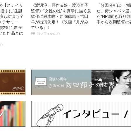
中の【ステイサ
《渡辺淳一原作＆娘・渡邉直子
「敗因分析は一切
“勝手に”生誕
監督》“女性の性”を真摯に描く意
た」侍ジャパン選
主演も助演も全
欲作に黒木瞳・西岡德馬・吉田
た“NPB聞き取り
ステサミー
羊が出演決定！《映画『月がみ
手から次期監督の
数941票 全
ている』》
輝いた作品とは
PR（キノフィルムズ）
ズ）