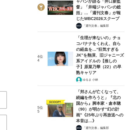
ャパンが語る「井口新監
督」「井端ジャパンの総
括」…「週刊文春」が報
じたWBC2026スクープ
「週刊文春」編集部
「生理が来ないの」チョ
2/7
コバナナをくわえ、自ら
の経血を…“狂気すぎる
JK”を熱演、旧ジャニーズ
4位
4
系アイドルの【推しの
子】原菜乃華（22）の早
熟キャリア
ゆるま 小林
「邦さんが亡くなって、
続編を作ろうと」『北の
SCOOP!
国から』脚本家・倉本聰
5位
（90）が明かす“幻の計
5
画”《25年ぶり再放送への
本音は…》
「週刊文春」編集部