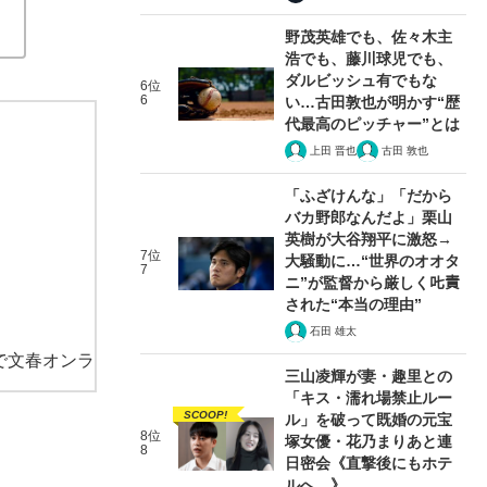
野茂英雄でも、佐々木主
浩でも、藤川球児でも、
ダルビッシュ有でもな
6位
6
い…古田敦也が明かす“歴
代最高のピッチャー”とは
上田 晋也
古田 敦也
「ふざけんな」「だから
バカ野郎なんだよ」栗山
英樹が大谷翔平に激怒→
7位
大騒動に…“世界のオオタ
7
ニ”が監督から厳しく𠮟責
された“本当の理由”
石田 雄太
で文春オンラ
三山凌輝が妻・趣里との
「キス・濡れ場禁止ルー
SCOOP!
ル」を破って既婚の元宝
8位
塚女優・花乃まりあと連
8
日密会《直撃後にもホテ
ルへ…》