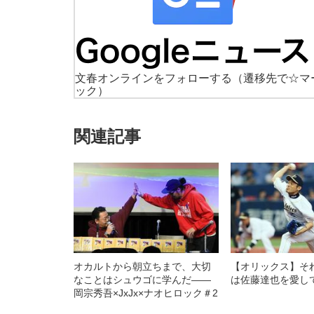
文春オンラインをフォローする
（遷移先で☆マ
ック）
関連記事
オカルトから朝立ちまで、大切
【オリックス】そ
なことはシュウゴに学んだ――
は佐藤達也を愛し
岡宗秀吾×JxJx×ナオヒロック＃2