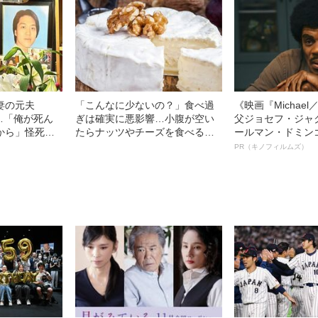
妻の元夫
「こんなに少ないの？」食べ過
《映画『Michae
”…「俺が死ん
ぎは確実に悪影響…小腹が空い
父ジョセフ・ジャ
から」怪死現
たらナッツやチーズを食べる人
ールマン・ドミン
が重大証言
が知らない「本当の適正量」
ルインタビュー“
PR（キノフィルムズ）
開》
名優、複雑な父親
語る”《日本興収7