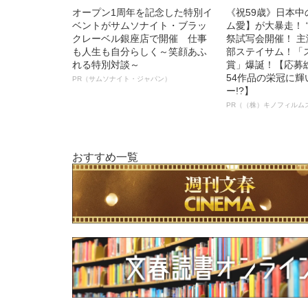
オープン1周年を記念した特別イ
《祝59歳》日本
ベントがサムソナイト・ブラッ
ム愛】が大暴走！ 
クレーベル銀座店で開催 仕事
祭試写会開催！ 
も人生も自分らしく～笑顔あふ
部ステイサム！「
れる特別対談～
賞」爆誕！【応募総
54作品の栄冠に
PR（サムソナイト・ジャパン）
ー!?】
PR（（株）キノフィルム
おすすめ一覧