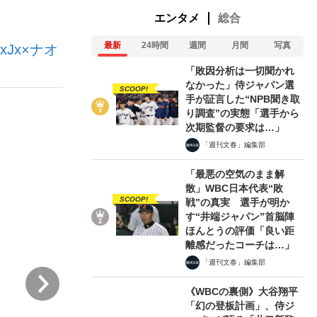
エンタメ
総合
最新
24時間
週間
月間
写真
Jx×ナオ
ない資産運用のすべて
「敗因分析は一切聞かれ
なかった」侍ジャパン選
SCOOP!
手が証言した“NPB聞き取
り調査”の実態「選手から
が悲しい」『北の国から』倉本聰氏（91...
次期監督の要求は…」
「週刊文春」編集部
「最悪の空気のまま解
散」WBC日本代表“敗
SCOOP!
戦”の真実 選手が明か
す“井端ジャパン”首脳陣
ほんとうの評価「良い距
離感だったコーチは…」
「週刊文春」編集部
次
《WBCの裏側》大谷翔平
「幻の登板計画」、侍ジ