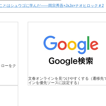
とはシュウゴに学んだ――岡宗秀吾×JxJx×ナオヒロック＃2
ォローをク
文春オンラインを見つけやすくする
（遷移先
インを優先ソースに設定する）