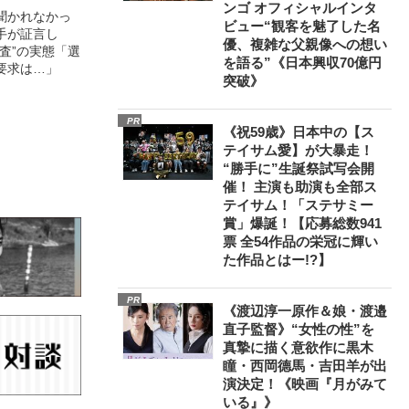
ンゴ オフィシャルインタ
聞かれなかっ
ビュー“観客を魅了した名
手が証言し
優、複雑な父親像への想い
調査”の実態「選
を語る”《日本興収70億円
要求は…」
突破》
PR
《祝59歳》日本中の【ス
テイサム愛】が大暴走！
“勝手に”生誕祭試写会開
催！ 主演も助演も全部ス
テイサム！「ステサミー
賞」爆誕！【応募総数941
票 全54作品の栄冠に輝い
た作品とはー!?】
PR
《渡辺淳一原作＆娘・渡邉
直子監督》“女性の性”を
真摯に描く意欲作に黒木
瞳・西岡德馬・吉田羊が出
演決定！《映画『月がみて
いる』》