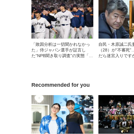
「敗因分析は一切聞かれなかっ
自民・木原誠二氏
た」侍ジャパン選手が証言し
（28）が“不審死
た“NPB聞き取り調査”の実態「選
だら迷宮入りです
手から次期監督の要求は…」
場を知るキーマン
《木原事件に新展
Recommended for you