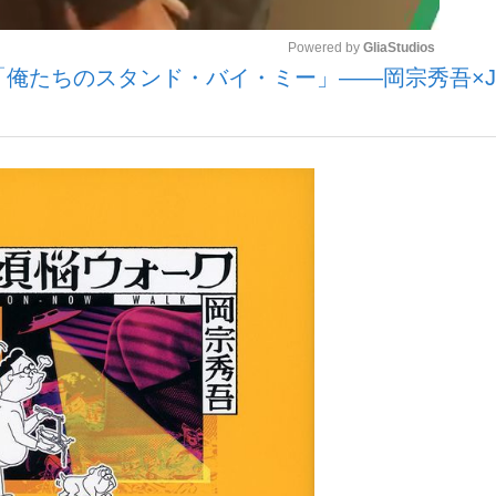
Powered by 
GliaStudios
「俺たちのスタンド・バイ・ミー」――岡宗秀吾×Jx
いまさら聞け
Mute
手が証言した“NPB聞...
「クマが悪者扱いされているの
もっと見る
カー日本代表・森保一監督...