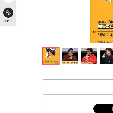
コピー
『煩悩ウォーク』（岡宗秀吾 著）