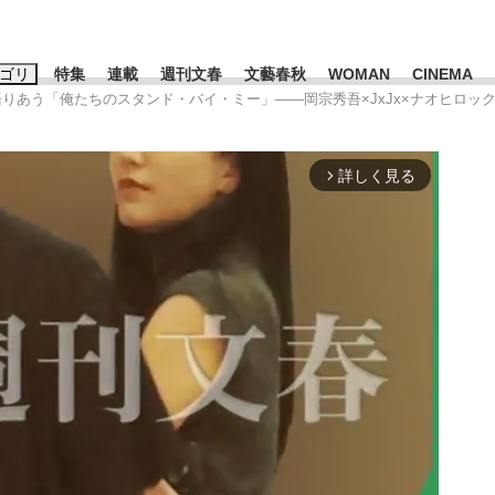
ゴリ
特集
連載
週刊文春
文藝春秋
WOMAN
CINEMA
が語りあう「俺たちのスタンド・バイ・ミー」――岡宗秀吾×JxJx×ナオヒロック
キーワード入力
ス
エンタメ
ライフ
ビジネス
詳しく見る
arrow_forward_ios
ーワードタグ一覧
山凌輝
#高市早苗
#後藤真希
#森岡毅
#城彰二
#内田有紀
観る将棋、読
#亀和田武
て明かした日本代表監督に...
「最悪の空気のまま解散」W