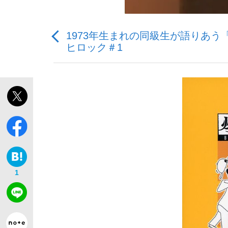
1973年生まれの同級生が語りあう
ヒロック＃1
「敗因分析は一切聞かれなかった」侍ジャパン選
キングの誕生を、目撃せよ。
the Style
1
「目標達成できなかったからと言って…」サッ