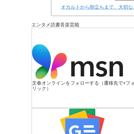
オカルトから朝立ちまで、大切なこ
エンタメ
読書
音楽
芸能
文春オンラインをフォローする
（遷移先で+フ
リック）