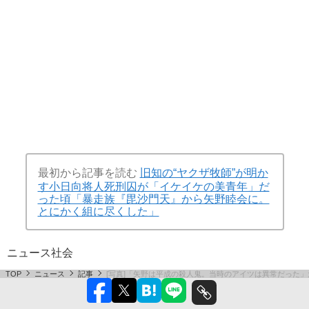
最初から記事を読む
旧知の“ヤクザ牧師”が明か
す小日向将人死刑囚が「イケイケの美青年」だ
った頃「暴走族『毘沙門天』から矢野睦会に。
とにかく組に尽くした」
ニュース
社会
TOP
ニュース
記事
[写真]「矢野は平成の殺人鬼。当時のアイツは異常だった」