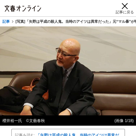
記事に戻る
記事
[写真]「矢野は平成の殺人鬼。当時のアイツは異常だった」元“マル暴”
櫻井裕一氏 ©文藝春秋
(画像 1/18)
記事を読む
「矢野は平成の殺人鬼。当時のアイツは異常だ