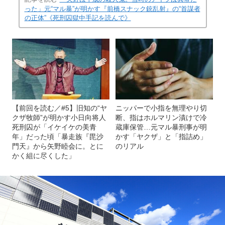
った」元“マル暴”が明かす『前橋スナック銃乱射』の“首謀者
の正体”《死刑囚獄中手記を読んで》
【前回を読む／#5】旧知の“ヤ
ニッパーで小指を無理やり切
クザ牧師”が明かす小日向将人
断、指はホルマリン漬けで冷
死刑囚が「イケイケの美青
蔵庫保管…元マル暴刑事が明
年」だった頃「暴走族『毘沙
かす「ヤクザ」と「指詰め」
門天』から矢野睦会に。とに
のリアル
かく組に尽くした」