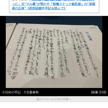
った」元“マル暴”が明かす『前橋スナック銃乱射』の“首謀
者の正体”《死刑囚獄中手記を読んで》
小日向の手記 ©️文藝春秋
(画像 2/18)
縦スクロールで次の写真へ