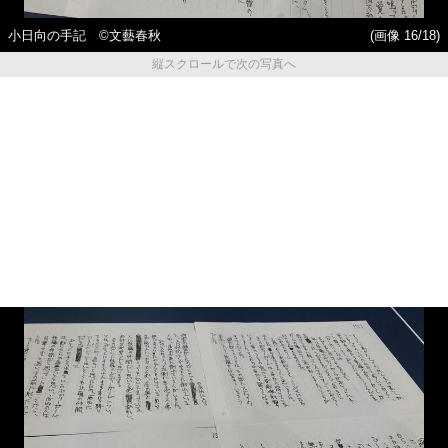
小日向の手記 ©️文藝春秋
(画像 16/18)
縦スクロールで次の写真へ