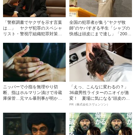
「警察調書でヤクザを示す言葉
全国の犯罪者が集う“ヤクザ牧
は…」 ヤクザ犯罪のスペシャ
師”のヤバすぎる半生「シャブの
リスト・警視庁組織犯罪対策四
快感は頭皮にまで達し」「200万
課が「マル暴」と呼ばれる“納得
円で奥さんを売春宿へ」
の理由”
ニッパーで小指を無理やり切
「えっ、こんなに変わるの？」
断、指はホルマリン漬けで冷蔵
36歳男性ライターのニオイが激
庫保管…元マル暴刑事が明かす
変！ 夏場に気になる“頭皮のニ
「ヤクザ」と「指詰め」のリア
オイ”や“ベタつき”を解消す
PR（株式会社スヴェンソン）
ル
る、“ウィッグのスペシャリス
ト”が生み出した徹底ケアとは