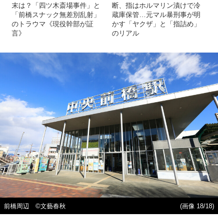
末は？「四ツ木斎場事件」と
断、指はホルマリン漬けで冷
「前橋スナック無差別乱射」
蔵庫保管…元マル暴刑事が明
のトラウマ《現役幹部が証
かす「ヤクザ」と「指詰め」
言》
のリアル
前橋周辺 ©️文藝春秋
(画像 18/18)