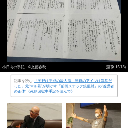
小日向の手記 ©️文藝春秋
(画像 15/18)
記事を読む
「矢野は平成の殺人鬼。当時のアイツは異常だ
った」元“マル暴”が明かす『前橋スナック銃乱射』の“首謀者
の正体”《死刑囚獄中手記を読んで》