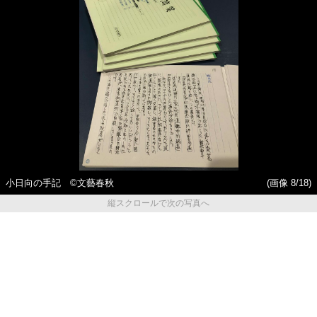
小日向の手記 ©️文藝春秋
(画像 8/18)
縦スクロールで次の写真へ