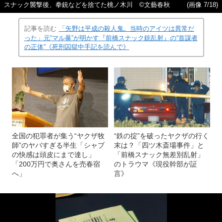
スナック襲撃後、拳銃などを捨てた桃ノ木川 ©️文藝春秋
(画像 7/18)
記事を読む
「矢野は平成の殺人鬼。当時のアイツは異常だ
った」元“マル暴”が明かす『前橋スナック銃乱射』の“首謀者
の正体”《死刑囚獄中手記を読んで》
全国の犯罪者が集う“ヤクザ牧
“鉄の掟”を破ったヤクザの行く
師”のヤバすぎる半生「シャブ
末は？「四ツ木斎場事件」と
の快感は頭皮にまで達し」
「前橋スナック無差別乱射」
「200万円で奥さんを売春宿
のトラウマ《現役幹部が証
へ」
言》