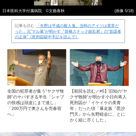
日本医科大学付属病院 ©️文藝春秋
(画像 5/18)
記事を読む
「矢野は平成の殺人鬼。当時のアイツは異常だ
った」元“マル暴”が明かす『前橋スナック銃乱射』の“首謀者
の正体”《死刑囚獄中手記を読んで》
全国の犯罪者が集う“ヤクザ牧
【前回を読む／#5】旧知の“ヤ
師”のヤバすぎる半生「シャブ
クザ牧師”が明かす小日向将人
の快感は頭皮にまで達し」
死刑囚が「イケイケの美青
「200万円で奥さんを売春宿
年」だった頃「暴走族『毘沙
へ」
門天』から矢野睦会に。とに
かく組に尽くした」