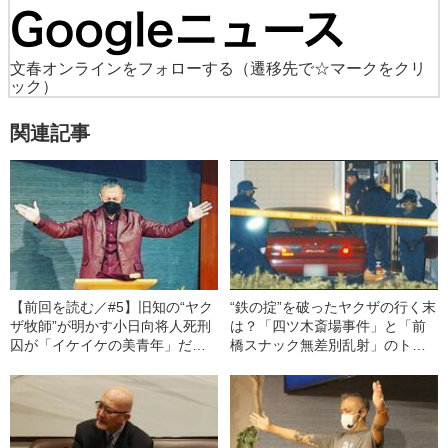
文春オンラインをフォローする
（遷移先で☆マークをクリ
ック）
関連記事
【前回を読む／#5】旧知の“ヤク
“鉄の掟”を破ったヤクザの行く末
ザ牧師”が明かす小日向将人死刑
は？「四ツ木斎場事件」と「前
囚が「イケイケの美青年」だっ
橋スナック無差別乱射」のトラ
た頃「暴走族『毘沙門天』から
ウマ《現役幹部が証言》
矢野睦会に。とにかく組に尽く
した」