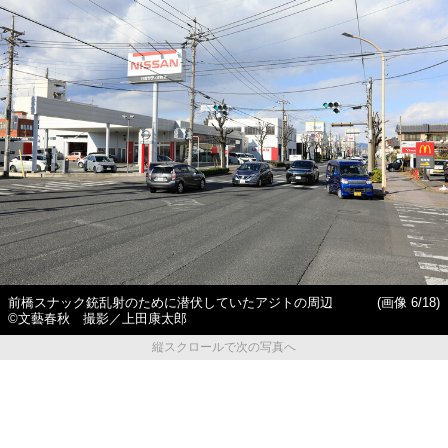
前橋スナック銃乱射のために潜伏していたアジトの周辺
(画像 6/18)
©️文藝春秋 撮影／上田康太郎
縦スクロールで次の写真へ