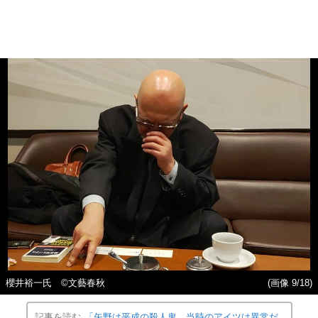
櫻井裕一氏 ©文藝春秋
(画像 9/18)
記事を読む
「矢野は平成の殺人鬼。当時のアイツは異常だ