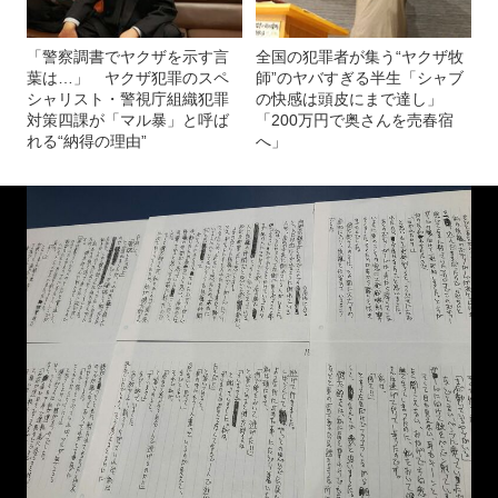
「警察調書でヤクザを示す言
全国の犯罪者が集う“ヤクザ牧
葉は…」 ヤクザ犯罪のスペ
師”のヤバすぎる半生「シャブ
シャリスト・警視庁組織犯罪
の快感は頭皮にまで達し」
対策四課が「マル暴」と呼ば
「200万円で奥さんを売春宿
れる“納得の理由”
へ」