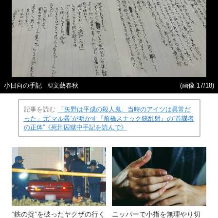
小日向の手記 ©️文藝春秋
(画像 17/18)
記事を読む
「矢野は平成の殺人鬼。当時のアイツは異常だ
った」元“マル暴”が明かす『前橋スナック銃乱射』の“首謀者
の正体”《死刑囚獄中手記を読んで》
“鉄の掟”を破ったヤクザの行く
ニッパーで小指を無理やり切