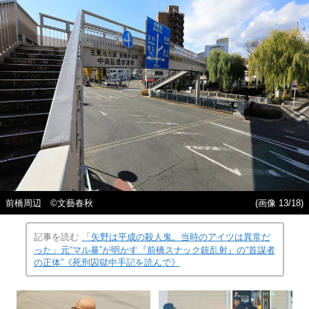
前橋周辺 ©️文藝春秋
(画像 13/18)
記事を読む
「矢野は平成の殺人鬼。当時のアイツは異常だ
った」元“マル暴”が明かす『前橋スナック銃乱射』の“首謀者
の正体”《死刑囚獄中手記を読んで》