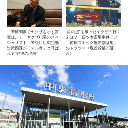
「警察調書でヤクザを示す言
“鉄の掟”を破ったヤクザの行く
葉は…」 ヤクザ犯罪のスペ
末は？「四ツ木斎場事件」と
シャリスト・警視庁組織犯罪
「前橋スナック無差別乱射」
対策四課が「マル暴」と呼ば
のトラウマ《現役幹部が証
れる“納得の理由”
言》