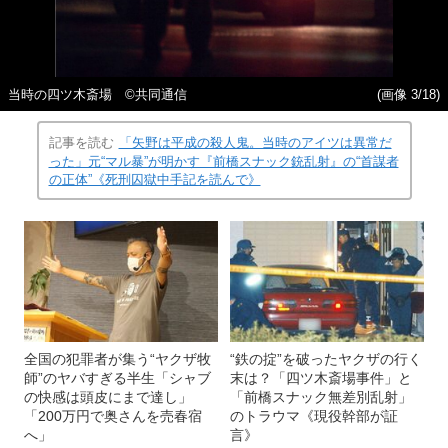
当時の四ツ木斎場 ©共同通信
(画像 3/18)
記事を読む
「矢野は平成の殺人鬼。当時のアイツは異常だ
った」元“マル暴”が明かす『前橋スナック銃乱射』の“首謀者
の正体”《死刑囚獄中手記を読んで》
全国の犯罪者が集う“ヤクザ牧
“鉄の掟”を破ったヤクザの行く
師”のヤバすぎる半生「シャブ
末は？「四ツ木斎場事件」と
の快感は頭皮にまで達し」
「前橋スナック無差別乱射」
「200万円で奥さんを売春宿
のトラウマ《現役幹部が証
へ」
言》