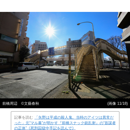
前橋周辺 ©️文藝春秋
(画像 11/18)
記事を読む
「矢野は平成の殺人鬼。当時のアイツは異常だ
った」元“マル暴”が明かす『前橋スナック銃乱射』の“首謀者
の正体”《死刑囚獄中手記を読んで》