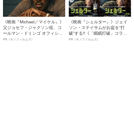
《映画『Michael／マイケル』》
《映画『シェルター』》ジェイ
父ジョセフ・ジャクソン役、コ
ソン・ステイサムがお盆を“打
ールマン・ドミンゴ オフィシャ
破”する!!《「眠眠打破」コラ
ルインタビュー“観客を魅了した
ボ》
PR（キノフィルムズ）
PR（キノフィルムズ）
名優、複雑な父親像への想いを
語る”《日本興収70億円突破》