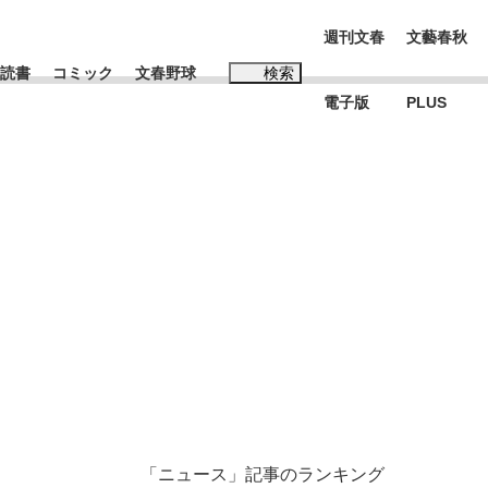
週刊文春
文藝春秋
読書
コミック
文春野球
検索
電子版
PLUS
インタビュー
読書
#松田聖子
む将棋
BC日本代表“敗戦”の真実 選手が明かす...
「ニュース」記事のランキング