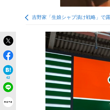
吉野家「生娘シャブ漬け戦略」で露
「敗因分析は一切聞かれなかった」侍ジャパン選
キングの誕生を、目撃せよ。
42
the Style
「目標達成できなかったからと言って…」サッ