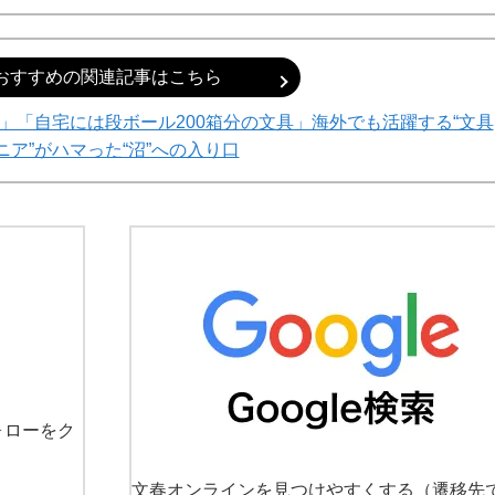
おすすめの関連記事はこちら
円」「自宅には段ボール200箱分の文具」海外でも活躍する“文具
ニア”がハマった“沼”への入り口
ォローをク
文春オンラインを見つけやすくする
（遷移先