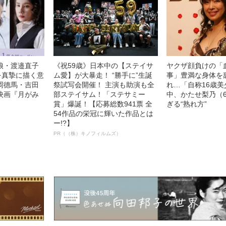
娘・渡邉直子
《祝59歳》日本中の【ステイサ
ヤクザ顔負けの「
を真摯に描く意
ム愛】が大暴走！ “勝手に”生誕
事」豊満な身体を
岡德馬・吉田
祭試写会開催！ 主演も助演も全
れ…「自称16歳
映画『月がみ
部ステイサム！「ステサミー
中、かたせ梨乃（
賞」爆誕！【応募総数941票 全
ぎる“熟れ方”
54作品の栄冠に輝いた作品とは
ー!?】
PR（（株）キノフィルムズ）