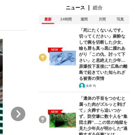
ニュース
総合
最新
24時間
週間
月間
写真
ない資産運用のすべて
「死にたくないんです。
切ってください」麻酔な
しで腕を切断した少女、
瞼も唇も真っ黒に腫れあ
NEW
が悲しい」『北の国から』倉本聰氏（91...
がり「この仇、討って下
さい」と息絶えた少年…
原爆投下直後に“広島の離
島で起きていた知られざ
る被害の実情
永井 均
「遺体の手首をつかむと
腐った肉がズルッと剥げ
次
て」火葬すら追いつか
NEW
ず、防空壕に数十人を“集
団土葬”…この世の地獄を
見た少年兵が明かした“過
酷すぎる任務”とは