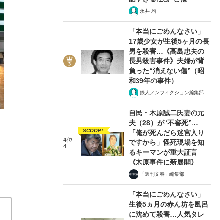
永井 均
「本当にごめんなさい」
17歳少女が生後5ヶ月の長
男を殺害…《高島忠夫の
2/4
長男殺害事件》夫婦が背
負った“消えない傷”（昭
和39年の事件）
鉄人ノンフィクション編集部
自民・木原誠二氏妻の元
夫（28）が“不審死”…
SCOOP!
「俺が死んだら迷宮入り
4位
ですから」怪死現場を知
4
るキーマンが重大証言
《木原事件に新展開》
「週刊文春」編集部
「本当にごめんなさい」
生後5ヵ月の赤ん坊を風呂
に沈めて殺害…人気タレ