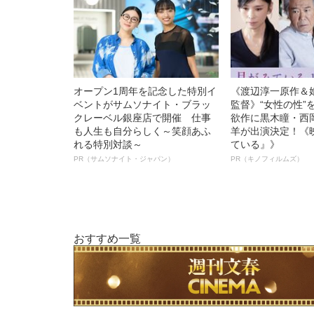
オープン1周年を記念した特別イ
《渡辺淳一原作＆
ベントがサムソナイト・ブラッ
監督》“女性の性”
クレーベル銀座店で開催 仕事
欲作に黒木瞳・西
も人生も自分らしく～笑顔あふ
羊が出演決定！《
れる特別対談～
ている』》
PR（サムソナイト・ジャパン）
PR（キノフィルムズ）
おすすめ一覧