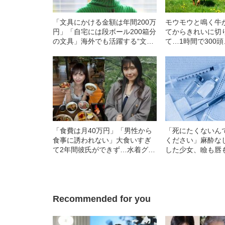
「文具にかける金額は年間200万
モウモウと鳴く牛
円」「自宅には段ボール200箱分
てからきれいに切
の文具」海外でも活躍する“文具
て…1時間で300頭
マニア”がハマった“沼”への入り
物”が“肉”になる
口
「食費は月40万円」「男性から
「死にたくないん
食事に誘われない」大食いすぎ
ください」麻酔な
て2年間彼氏ができず…水着グラ
した少女、瞼も唇
ビアも話題の“可愛すぎる”大食い
れあがり「この仇
女子（24）が語る、驚愕の食生
い」と息絶えた少
活
直後に“広島の離
知られざる被害の
Recommended for you