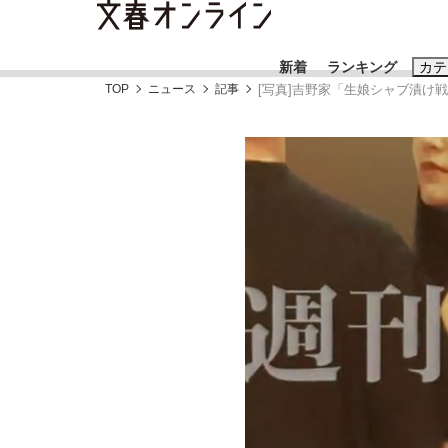
新着
ランキング
カテ
TOP
ニュース
記事
[写真]吉野家「生娘シャブ漬け
スクープ
ニュー
おすすめのキ
#藤田晋
#三
#玉木雄一郎
「90%は失敗する。でも…」本田圭佑が初め
終戦から81年