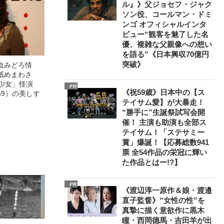
ル』》父ジョセフ・ジャク
ソン役、コールマン・ドミ
ンゴ オフィシャルインタ
ビュー“観客を魅了した名
優、複雑な父親像への想い
を語る”《日本興収70億円
突破》
血みどろ情
舐めまわさ
美少女」怪演
PR
《祝59歳》日本中の【ス
69）の美しす
テイサム愛】が大暴走！
“勝手に”生誕祭試写会開
催！ 主演も助演も全部ス
テイサム！「ステサミー
賞」爆誕！【応募総数941
票 全54作品の栄冠に輝い
た作品とはー!?】
PR
《渡辺淳一原作＆娘・渡邉
直子監督》“女性の性”を
真摯に描く意欲作に黒木
瞳・西岡德馬・吉田羊が出