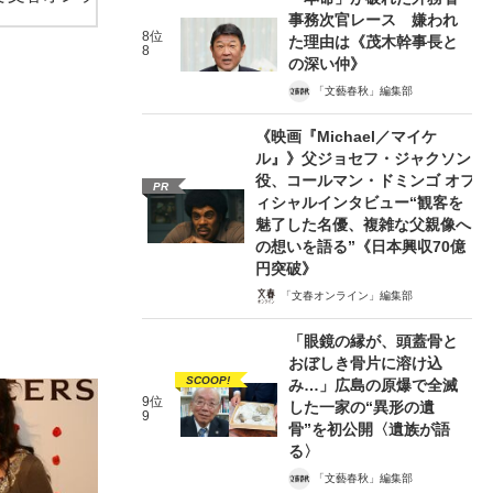
事務次官レース 嫌われ
8位
た理由は《茂木幹事長と
8
の深い仲》
「文藝春秋」編集部
《映画『Michael／マイケ
ル』》父ジョセフ・ジャクソン
役、コールマン・ドミンゴ オフ
PR
ィシャルインタビュー“観客を
魅了した名優、複雑な父親像へ
の想いを語る”《日本興収70億
円突破》
「文春オンライン」編集部
「眼鏡の縁が、頭蓋骨と
おぼしき骨片に溶け込
SCOOP!
み…」広島の原爆で全滅
9位
した一家の“異形の遺
9
骨”を初公開〈遺族が語
る〉
「文藝春秋」編集部