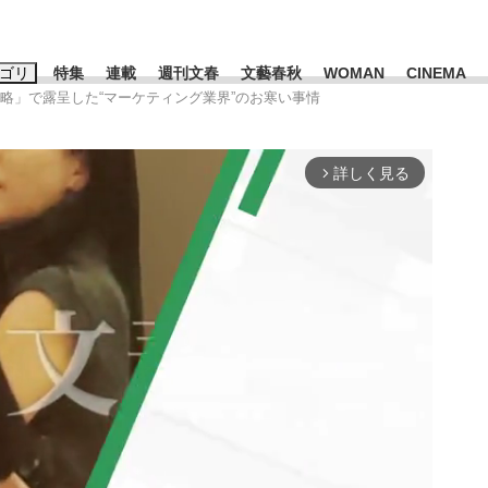
ゴリ
特集
連載
週刊文春
文藝春秋
WOMAN
CINEMA
戦略」で露呈した“マーケティング業界”のお寒い事情
キーワード入力
ス
エンタメ
ライフ
ビジネス
詳しく見る
arrow_forward_ios
ーワードタグ一覧
山凌輝
#高市早苗
#後藤真希
#森岡毅
#城彰二
#内田有紀
観る将棋、読
#亀和田武
て明かした日本代表監督に...
「最悪の空気のまま解散」W