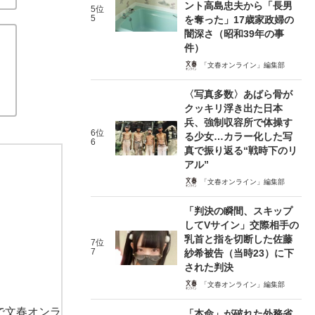
ント高島忠夫から「長男
5位
5
を奪った」17歳家政婦の
闇深さ（昭和39年の事
件）
「文春オンライン」編集部
〈写真多数〉あばら骨が
クッキリ浮き出た日本
兵、強制収容所で体操す
6位
る少女…カラー化した写
6
真で振り返る“戦時下のリ
アル”
「文春オンライン」編集部
「判決の瞬間、スキップ
してVサイン」交際相手の
乳首と指を切断した佐藤
7位
7
紗希被告（当時23）に下
された判決
「文春オンライン」編集部
で文春オンラ
「本命」が破れた外務省