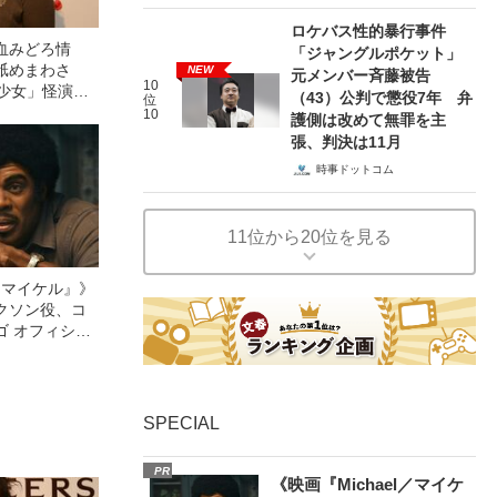
ロケバス性的暴行事件
血みどろ情
「ジャングルポケット」
舐めまわさ
NEW
元メンバー斉藤被告
10
美少女」怪演
（43）公判で懲役7年 弁
位
69）の美しす
10
護側は改めて無罪を主
張、判決は11月
時事ドットコム
11位から20位を見る
l／マイケル』》
クソン役、コ
ゴ オフィシャ
観客を魅了した
像への想いを
0億円突破》
SPECIAL
PR
《映画『Michael／マイケ