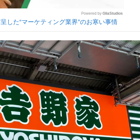
Powered by 
GliaStudios
呈した“マーケティング業界”のお寒い事情
いまさら聞け
Mute
手が証言した“NPB聞...
「クマが悪者扱いされているの
もっと見る
カー日本代表・森保一監督...