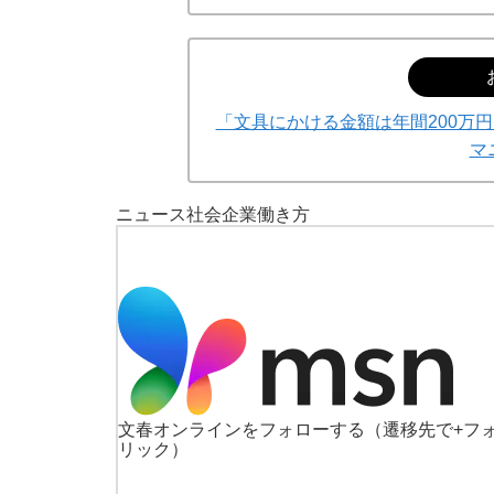
「文具にかける金額は年間200万
マ
ニュース
社会
企業
働き方
文春オンラインをフォローする
（遷移先で+フ
リック）