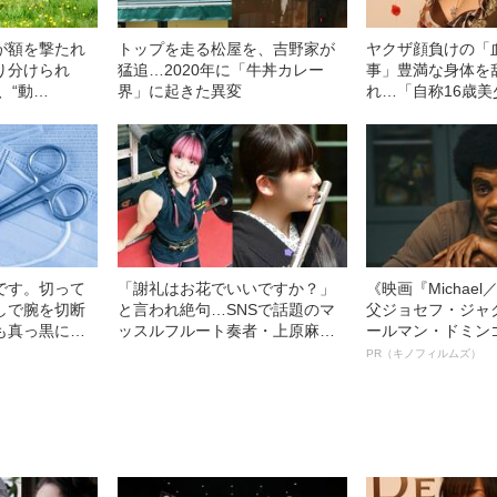
が額を撃たれ
トップを走る松屋を、吉野家が
ヤクザ顔負けの「
り分けられ
猛追…2020年に「牛丼カレー
事」豊満な身体を
、“動
界」に起きた異変
れ…「自称16歳
瞬間を徹底ルポ
中、かたせ梨乃（
ぎる“熟れ方”
です。切って
「謝礼はお花でいいですか？」
《映画『Michae
しで腕を切断
と言われ絶句…SNSで話題のマ
父ジョセフ・ジャ
も真っ黒に腫
ッスルフルート奏者・上原麻衣
ールマン・ドミン
、討って下さ
が語る、プロでも「食べていけ
ルインタビュー“
PR（キノフィルムズ）
年…原爆投下
ない」音楽界のリアル
名優、複雑な父親
島で起きていた
語る”《日本興収7
実情