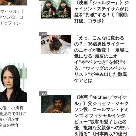
《映画『シェルター』》ジ
ェイソン・ステイサムがお
l／マイケル』》
盆を“打破”する!!《「眠眠
クソン役、コ
打破」コラボ》
ゴ オフィシャ
観客を魅了した
像への想いを
PR
「えっ、こんなに変わる
0億円突破》
の？」36歳男性ライター
のニオイが激変！ 夏場に
気になる“頭皮のニオ
イ”や“ベタつき”を解消す
る、“ウィッグのスペシャ
リスト”が生み出した徹底
ケアとは
PR
《映画『Michael／マイケ
ル』》父ジョセフ・ジャク
女優・小川真
ソン役、コールマン・ドミ
鹿児島で3月に
ンゴ オフィシャルインタ
娘が明かす
ビュー“観客を魅了した名
空白の晩年
優、複雑な父親像への想い
を語る”《日本興収70億円