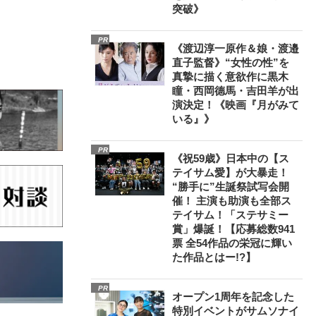
突破》
PR
《渡辺淳一原作＆娘・渡邉
直子監督》“女性の性”を
真摯に描く意欲作に黒木
瞳・西岡德馬・吉田羊が出
演決定！《映画『月がみて
いる』》
PR
《祝59歳》日本中の【ス
テイサム愛】が大暴走！
“勝手に”生誕祭試写会開
催！ 主演も助演も全部ス
テイサム！「ステサミー
賞」爆誕！【応募総数941
票 全54作品の栄冠に輝い
た作品とはー!?】
PR
オープン1周年を記念した
特別イベントがサムソナイ