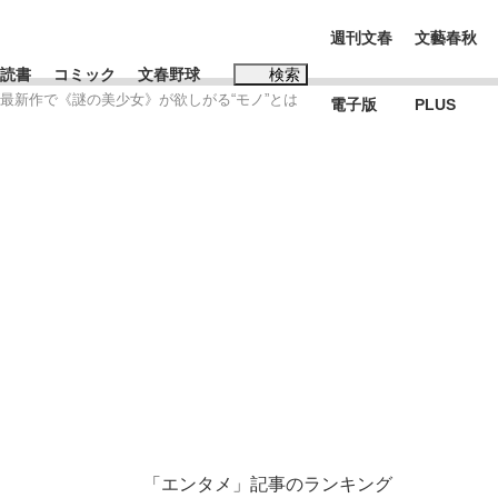
週刊文春
文藝春秋
読書
コミック
文春野球
検索
ズ最新作で《謎の美少女》が欲しがる“モノ”とは
電子版
PLUS
インタビュー
読書
#松田聖子
K-POPアイドルたち
「エンタメ」記事のランキング