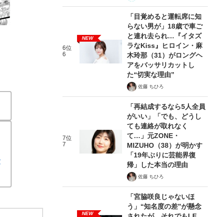
「目覚めると運転席に知
らない男が」18歳で車ご
と連れ去られ…『イタズ
NEW
ラなKiss』ヒロイン・麻
6位
6
木玲那（31）がロングヘ
アをバッサリカットし
た“切実な理由”
佐藤 ちひろ
「再結成するなら5人全員
がいい」「でも、どうし
ても連絡が取れなく
て…」元ZONE・
7位
7
MIZUHO（38）が明かす
「19年ぶりに芸能界復
で
帰」した本当の理由
佐藤 ちひろ
「宮脇咲良じゃないほ
う」“知名度の差”が懸念
NEW
されたが…それでもLE