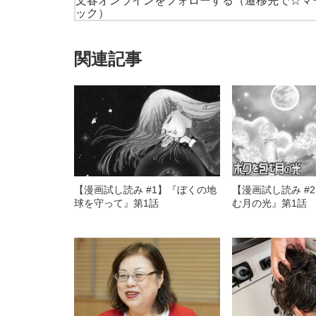
文春オンラインをフォローする
（遷移先で☆マ
ック）
関連記事
【漫画試し読み #1】『ぼくの地
【漫画試し読み #
球を守って』第1話
む月の光』第1話