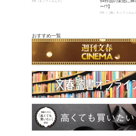
54作品の栄冠に
PR（キノフィルムズ）
ー!?】
PR（（株）キノフィルム
おすすめ一覧