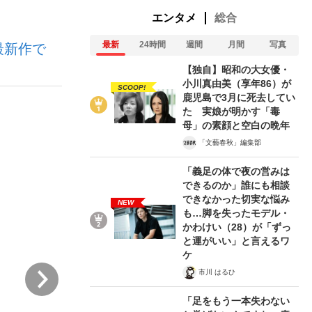
エンタメ
総合
最新
24時間
週間
月間
写真
最新作で
む将棋
【独自】昭和の大女優・
小川真由美（享年86）が
SCOOP!
鹿児島で3月に死去してい
た 実娘が明かす「毒
母」の素顔と空白の晩年
「文藝春秋」編集部
「義足の体で夜の営みは
できるのか」誰にも相談
できなかった切実な悩み
NEW
も…脚を失ったモデル・
かわけい（28）が「ずっ
と運がいい」と言えるワ
ケ
次
市川 はるひ
「足をもう一本失わない