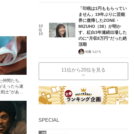
「印税は1円ももらってい
ません」19年ぶりに芸能
界に復帰したZONE・
10
MIZUHO（38）が明か
位
す、紅白3年連続出場した
10
のに“月収8万円”だった絶
頂期
佐藤 ちひろ
11位から20位を見る
た仲間たち、
がえったら連
生戦士”があふ
の日本
SPECIAL
PR