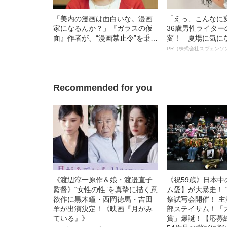
「美内の漫画は面白いな。漫画
「えっ、こんなに
家になるんか？」『ガラスの仮
36歳男性ライタ
面』作者が、“漫画禁止令”を乗り
変！ 夏場に気に
越えデビューを果たすまで
オイ”や“ベタつき
PR（株式会社スヴェンソ
る、“ウィッグの
ト”が生み出した
Recommended for you
《渡辺淳一原作＆娘・渡邉直子
《祝59歳》日本
監督》“女性の性”を真摯に描く意
ム愛】が大暴走！ 
欲作に黒木瞳・西岡德馬・吉田
祭試写会開催！ 
羊が出演決定！《映画『月がみ
部ステイサム！「
ている』》
賞」爆誕！【応募総