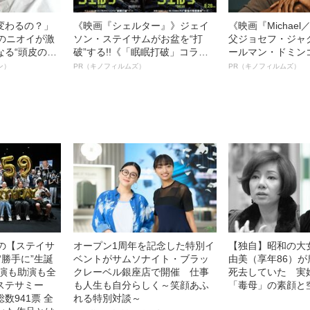
変わるの？」
《映画『シェルター』》ジェイ
《映画『Michae
ーのニオイが激
ソン・ステイサムがお盆を“打
父ジョセフ・ジャ
なる“頭皮のニ
破”する!!《「眠眠打破」コラ
ールマン・ドミン
”を解消す
ボ》
ルインタビュー“
ン）
PR（キノフィルムズ）
PR（キノフィルムズ）
スペシャリス
名優、複雑な父親
徹底ケアとは
語る”《日本興収7
中の【ステイサ
オープン1周年を記念した特別イ
【独自】昭和の大
“勝手に”生誕
ベントがサムソナイト・ブラッ
由美（享年86）が
主演も助演も全
クレーベル銀座店で開催 仕事
死去していた 実
ステサミー
も人生も自分らしく～笑顔あふ
「毒母」の素顔と
数941票 全
れる特別対談～