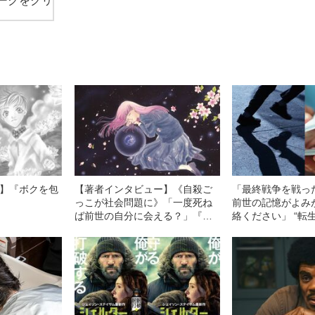
ークをクリ
2】『ボクを包
【著者インタビュー】《自殺ご
「最終戦争を戦っ
っこが社会問題に》「一度死ね
前世の記憶がよみ
ば前世の自分に会える？」『ぼ
絡ください」 “転
く地球』で危ない手紙が殺到し
れかえった80年代
た日渡早紀が“フィクション宣
言”をした理由