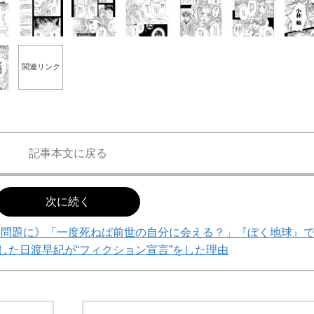
関連リンク
て明かした日本代表監督に...
記事本文に戻る
もっと見る
次に続く
会問題に》「一度死ねば前世の自分に会える？」『ぼく地球』
した日渡早紀が“フィクション宣言”をした理由