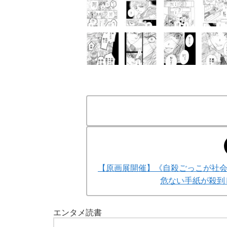
「90%は失敗する。でも…」本田圭佑が初め
【原画展開催】《自殺ごっこが社
危ない手紙が殺到
エンタメ
読書