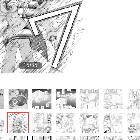
もっと見る
が鹿児島で3月に死去し...
15/35
照ノ富士に激怒され...
《BTS厳戒トーキョー滞