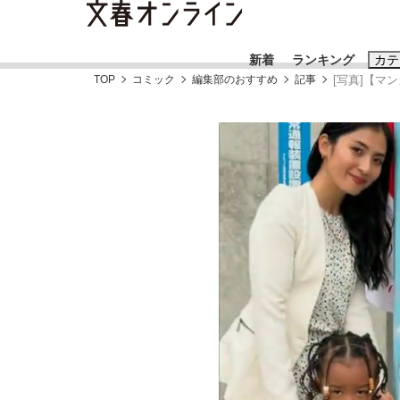
新着
ランキング
カテ
TOP
コミック
編集部のおすすめ
記事
[写真]【マ
スクープ
ニュー
おすすめのキ
#藤田晋
#三
#玉木雄一郎
「キオクシアの投資の桁は一つ多くてもいい」
終戦から81年