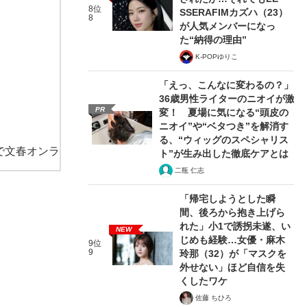
8位
SSERAFIMカズハ（23）
8
が人気メンバーになっ
た“納得の理由”
K-POPゆりこ
「えっ、こんなに変わるの？」
36歳男性ライターのニオイが激
PR
変！ 夏場に気になる“頭皮の
ニオイ”や“ベタつき”を解消す
る、“ウィッグのスペシャリス
で文春オンラ
ト”が生み出した徹底ケアとは
二瓶 仁志
「帰宅しようとした瞬
間、後ろから抱き上げら
れた」小1で誘拐未遂、い
NEW
じめも経験…女優・麻木
9位
9
玲那（32）が「マスクを
外せない」ほど自信を失
くしたワケ
佐藤 ちひろ