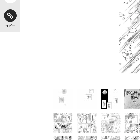
コピー
【独自】昭和の大女優・小川真由美（享年86）
《VIVANT》頼れる相棒・ドラムが認めた“