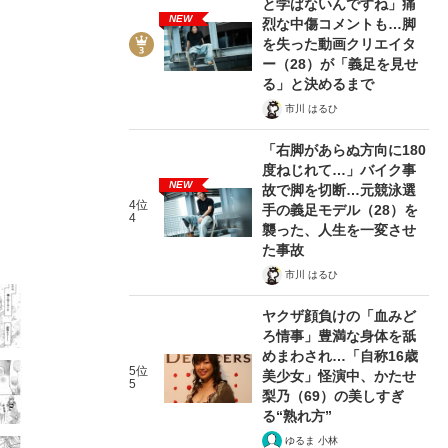
と学ばないんですね」痛
NEW
烈な中傷コメントも…脚
を失った動画クリエイタ
ー（28）が「義足を見せ
る」と決めるまで
市川 はるひ
16/35
「右脚があらぬ方向に180
度ねじれて…」バイク事
NEW
故で脚を切断…元競泳選
4位
手の義足モデル（28）を
4
襲った、人生を一変させ
た事故
市川 はるひ
ヤクザ顔負けの「血みど
ろ情事」豊満な身体を舐
めまわされ…「自称16歳
5位
美少女」怪演中、かたせ
在記》RM→渋谷で飲み会、JIN→伊豆の...
5
梨乃（69）の美しすぎ
る“熟れ方”
ゆるま 小林