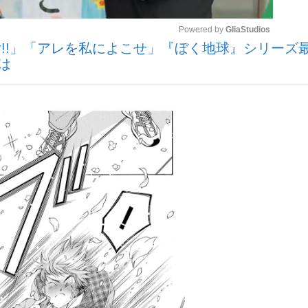
Powered by 
GliaStudios
!!」「アレを私によこせ」『ぼく地球』シリーズ
観る将棋、読
は
Mute