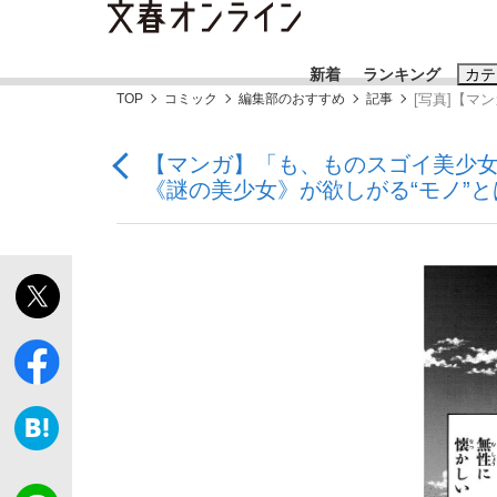
新着
ランキング
カテ
TOP
コミック
編集部のおすすめ
記事
[写真]【マ
スクープ
ニュー
【マンガ】「も、ものスゴイ美少女
《謎の美少女》が欲しがる“モノ”と
おすすめのキ
#藤田晋
#三
#玉木雄一郎
「90%は失敗する。でも…」本田圭佑が初め
終戦から81年