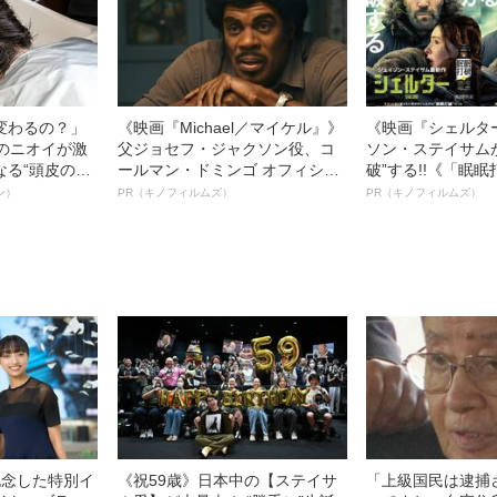
変わるの？」
《映画『Michael／マイケル』》
《映画『シェルタ
ーのニオイが激
父ジョセフ・ジャクソン役、コ
ソン・ステイサム
なる“頭皮のニ
ールマン・ドミンゴ オフィシャ
破”する!!《「眠
”を解消す
ルインタビュー“観客を魅了した
ボ》
ン）
PR（キノフィルムズ）
PR（キノフィルムズ）
スペシャリス
名優、複雑な父親像への想いを
徹底ケアとは
語る”《日本興収70億円突破》
記念した特別イ
《祝59歳》日本中の【ステイサ
「上級国民は逮捕