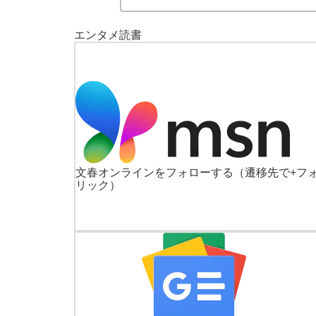
エンタメ
読書
文春オンラインをフォローする
（遷移先で+フ
リック）