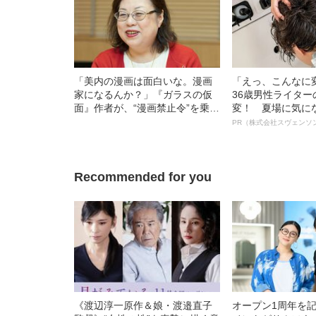
「美内の漫画は面白いな。漫画
「えっ、こんなに
家になるんか？」『ガラスの仮
36歳男性ライタ
面』作者が、“漫画禁止令”を乗り
変！ 夏場に気に
越えデビューを果たすまで
オイ”や“ベタつき
PR（株式会社スヴェンソ
る、“ウィッグの
ト”が生み出した
Recommended for you
《渡辺淳一原作＆娘・渡邉直子
オープン1周年を