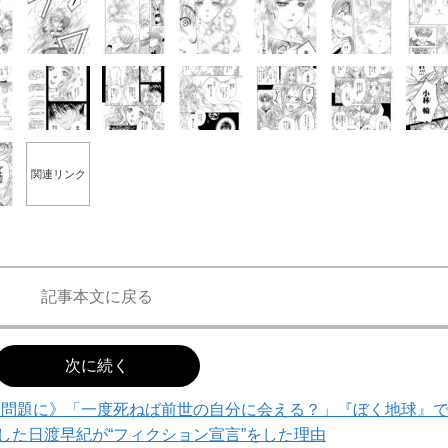
もっと見る
関連リンク
記事本文に戻る
次に続く
会問題に》「一度死ねば前世の自分に会える？」『ぼく地球』
した日渡早紀が“フィクション宣言”をした理由