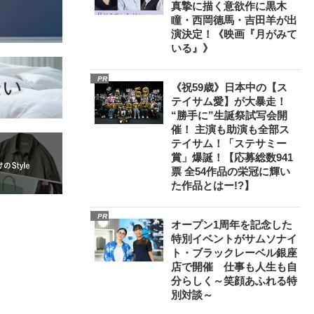
真摯に描く意欲作に黒木
瞳・西岡德馬・吉田羊が出
演決定！《映画『月がみて
いる』》
PR
《祝59歳》日本中の【ス
テイサム愛】が大暴走！
“勝手に”生誕祭試写会開
催！ 主演も助演も全部ス
テイサム！「ステサミー
賞」爆誕！【応募総数941
票 全54作品の栄冠に輝い
た作品とはー!?】
PR
オープン1周年を記念した
特別イベントがサムソナイ
ト・ブラックレーベル銀座
店で開催 仕事も人生も自
分らしく～笑顔あふれる特
別対談～