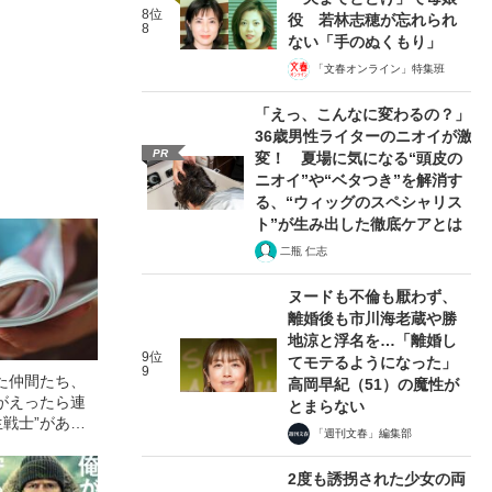
8位
役 若林志穂が忘れられ
8
ない「手のぬくもり」
「文春オンライン」特集班
「えっ、こんなに変わるの？」
36歳男性ライターのニオイが激
PR
変！ 夏場に気になる“頭皮の
ニオイ”や“ベタつき”を解消す
る、“ウィッグのスペシャリス
ト”が生み出した徹底ケアとは
二瓶 仁志
ヌードも不倫も厭わず、
離婚後も市川海老蔵や勝
地涼と浮名を…「離婚し
9位
てモテるようになった」
9
た仲間たち、
高岡早紀（51）の魔性が
がえったら連
とまらない
生戦士”があふ
「週刊文春」編集部
の日本
2度も誘拐された少女の両