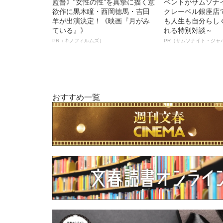
監督》“女性の性”を真摯に描く意
ベントがサムソナ
欲作に黒木瞳・西岡德馬・吉田
クレーベル銀座店
羊が出演決定！《映画『月がみ
も人生も自分らし
ている』》
れる特別対談～
PR（キノフィルムズ）
PR（サムソナイト・ジャ
おすすめ一覧