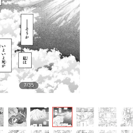
手が証言した“NPB聞...
「クマが悪者扱いされているの
キングの誕生
7/35
もっと見る
カー日本代表・森保一監督...