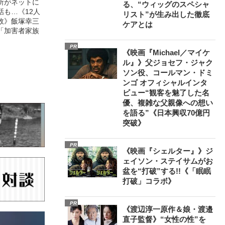
所がネットに
る、“ウィッグのスペシャ
話も…《12人
リスト”が生み出した徹底
故》飯塚幸三
ケアとは
「加害者家族
PR
《映画『Michael／マイケ
ル』》父ジョセフ・ジャク
ソン役、コールマン・ドミ
ンゴ オフィシャルインタ
ビュー“観客を魅了した名
優、複雑な父親像への想い
を語る”《日本興収70億円
突破》
PR
《映画『シェルター』》ジ
ェイソン・ステイサムがお
盆を“打破”する!!《「眠眠
打破」コラボ》
PR
《渡辺淳一原作＆娘・渡邉
直子監督》“女性の性”を