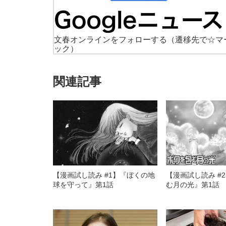
文春オンラインをフォローする
（遷移先で☆マ
ック）
関連記事
【漫画試し読み #1】『ぼくの地
【漫画試し読み #
球を守って』第1話
む月の光』第1話