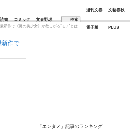
週刊文春
文藝春秋
読書
コミック
文春野球
検索
ズ最新作で《謎の美少女》が欲しがる“モノ”とは
電子版
PLUS
インタビュー
読書
最新作で
#松田聖子
BC日本代表“敗戦”の真実 選手が明かす...
、私のいま
「エンタメ」記事のランキング