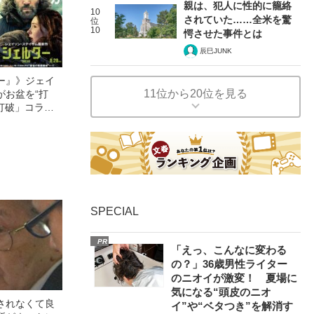
親は、犯人に性的に籠絡
10
されていた……全米を驚
位
10
愕させた事件とは
辰巳JUNK
ー』》ジェイ
11位から20位を見る
がお盆を“打
眠打破」コラ
SPECIAL
PR
「えっ、こんなに変わる
の？」36歳男性ライター
のニオイが激変！ 夏場に
気になる“頭皮のニオ
されなくて良
イ”や“ベタつき”を解消す