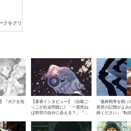
ークをクリ
2】『ボクを包
【著者インタビュー】《自殺ご
「最終戦争を戦っ
っこが社会問題に》「一度死ね
前世の記憶がよみ
ば前世の自分に会える？」『ぼ
絡ください」 “転
く地球』で危ない手紙が殺到し
れかえった80年代
た日渡早紀が“フィクション宣
言”をした理由