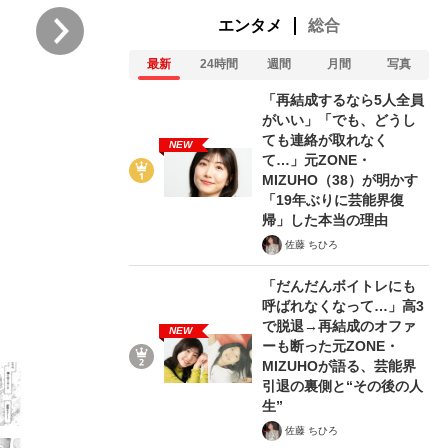
次
エンタメ
総合
最新
24時間
週間
月間
写真
「再結成するなら5人全員
がいい」「でも、どうし
ても連絡が取れなく
NEW
て…」元ZONE・
が悲しい」『北の国から』倉本聰氏（91...
を、目撃せよ。
MIZUHO（38）が明かす
「19年ぶりに芸能界復
8/35
帰」した本当の理由
佐藤 ちひろ
「だんだんボイトレにも
呼ばれなくなって…」高3
で脱退→再結成のオファ
NEW
ーも断った元ZONE・
MIZUHOが語る、芸能界
引退の裏側と“その後の人
生”
佐藤 ちひろ