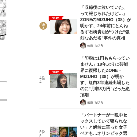
「収録後に泣いていた、
って報じられたけど…」
NEW
ZONEのMIZUHO（38）が
明かす、24年前にとんね
るず石橋貴明がつけた“強
烈なあだ名”事件の真相
佐藤 ちひろ
「印税は1円ももらってい
ません」19年ぶりに芸能
界に復帰したZONE・
NEW
MIZUHO（38）が明か
4位
4
す、紅白3年連続出場した
のに“月収8万円”だった絶
頂期
佐藤 ちひろ
「パートナーが一晩中セ
ックスしていて寝られな
で
い」と解散に至った女子
5位
ペアも…オリンピック選
5