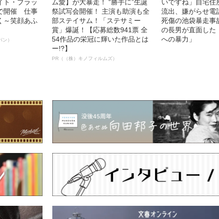
イト・ブラッ
ム愛】が大暴走！ “勝手に”生誕
いですね」自宅住
で開催 仕事
祭試写会開催！ 主演も助演も全
流出、嫌がらせ電
く～笑顔あふ
部ステイサム！「ステサミー
死傷の池袋暴走事
賞」爆誕！【応募総数941票 全
の長男が直面した
54作品の栄冠に輝いた作品とは
への暴力」
パン）
ー!?】
PR（（株）キノフィルムズ）