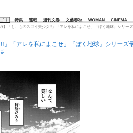
ゴリ
特集
連載
週刊文春
文藝春秋
WOMAN
CINEMA
ンガ】「も、ものスゴイ美少女!!」「アレを私によこせ」『ぼく地球』シリー
キーワード入力
ス
エンタメ
ライフ
ビジネス
!!」「アレを私によこせ」『ぼく地球』シリーズ
は
ーワードタグ一覧
山凌輝
#高市早苗
#後藤真希
#森岡毅
#城彰二
#内田有紀
#亀和田武
て明かした日本代表監督に...
「最悪の空気のまま解散」W
私のあのとき