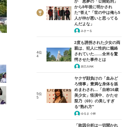
か 悪夢の「公開処刑」
から8年後に明かされ
た“答え”「世の中は俺ら5
人が仲が悪いと思ってる
んだよな」
みきーる
4/25
2度も誘拐された少女の両
親は、犯人に性的に籠絡
4位
されていた……全米を驚
4
愕させた事件とは
辰巳JUNK
ヤクザ顔負けの「血みど
ろ情事」豊満な身体を舐
めまわされ…「自称16歳
5位
美少女」怪演中、かたせ
5
梨乃（69）の美しすぎ
る“熟れ方”
ゆるま 小林
「敗因分析は一切聞かれ