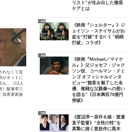
スペシャリス
リスト”が生み出した徹底
徹底ケアとは
ケアとは
PR
《映画『シェルター』》ジ
ェイソン・ステイサムがお
盆を“打破”する!!《「眠眠
打破」コラボ》
PR
《映画『Michael／マイケ
ル』》父ジョセフ・ジャク
ソン役、コールマン・ドミ
されなくて良
ンゴ オフィシャルインタ
所がネットに
ビュー“観客を魅了した名
話も…《12人
優、複雑な父親像への想い
故》飯塚幸三
「加害者家族
を語る”《日本興収70億円
突破》
PR
《渡辺淳一原作＆娘・渡邉
直子監督》“女性の性”を
真摯に描く意欲作に黒木