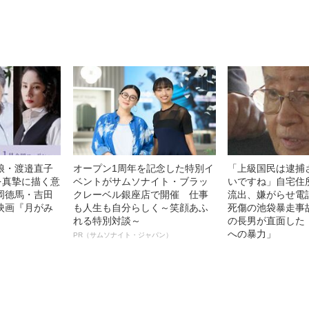
名優、複雑な父親像への想いを
る、“ウィッグの
語る”《日本興収70億円突破》
ト”が生み出した
娘・渡邉直子
オープン1周年を記念した特別イ
「上級国民は逮捕
を真摯に描く意
ベントがサムソナイト・ブラッ
いですね」自宅住
岡德馬・吉田
クレーベル銀座店で開催 仕事
流出、嫌がらせ電
映画『月がみ
も人生も自分らしく～笑顔あふ
死傷の池袋暴走事
れる特別対談～
の長男が直面した
への暴力」
PR（サムソナイト・ジャパン）