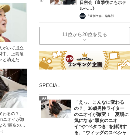
10
日密会《直撃後にもホテ
ルへ…》
「週刊文春」編集部
11位から20位を見る
人がいて成立
材中、上島竜
ッと消えた瞬
SPECIAL
PR
「えっ、こんなに変わる
の？」36歳男性ライター
変わるの？」
のニオイが激変！ 夏場に
ーのニオイが激
気になる“頭皮のニオ
なる“頭皮のニ
イ”や“ベタつき”を解消す
”を解消す
ン）
る、“ウィッグのスペシャ