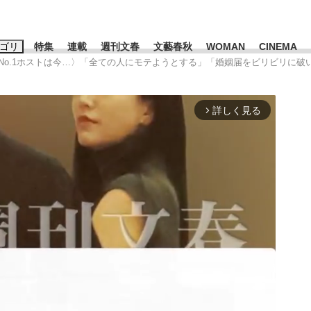
ゴリ
特集
連載
週刊文春
文藝春秋
WOMAN
CINEMA
元No.1ホストは今…〉「全ての人にモテようとする」「婚姻届をビリビリに破
キーワード入力
ス
エンタメ
ライフ
ビジネス
詳しく見る
arrow_forward_ios
ーワードタグ一覧
山凌輝
#高市早苗
#後藤真希
#森岡毅
#城彰二
#内田有紀
観る将棋、読
#亀和田武
て明かした日本代表監督に...
「最悪の空気のまま解散」W