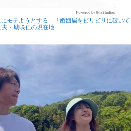
Powered by 
GliaStudios
の人にモテようとする」「婚姻届をビリビリに破いて
いまさら聞け
た夫・城咲仁の現在地
Mute
手が証言した“NPB聞...
「クマが悪者扱いされているの
もっと見る
カー日本代表・森保一監督...