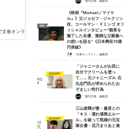
「週刊文春」編集部
《映画『Michael／マイケ
ル』》父ジョセフ・ジャクソン
役、コールマン・ドミンゴ オフ
PR
ィシャルインタビュー“観客を
で文春オンラ
魅了した名優、複雑な父親像へ
の想いを語る”《日本興収70億
円突破》
「文春オンライン」編集部
「ジャニーさんがお尻に
自分でクリームを塗っ
SCOOP!
て…」元ジャニーズJr. 石
9位
9
丸志門氏が求められたお
ぞましい性行為
「週刊文春」編集部
三山凌輝が妻・趣里との
「キス・濡れ場禁止ルー
SCOOP!
ル」を破って既婚の元宝
10
塚女優・花乃まりあと連
位