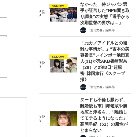
なかった」侍ジャパン選
SCOOP!
手が証言した“NPB聞き取
6位
6
り調査”の実態「選手から
次期監督の要求は…」
「週刊文春」編集部
「元カノアイドルとの複
雑な事情が…」“吉本の美
容番長”レインボー池田直
SCOOP!
人(31)が元AKB篠崎彩奈
7位
7
（28）と2泊3日“超親
密”韓国旅行《スクープ
撮》
「週刊文春」編集部
ヌードも不倫も厭わず、
離婚後も市川海老蔵や勝
地涼と浮名を…「離婚し
8位
てモテるようになった」
8
高岡早紀（51）の魔性が
とまらない