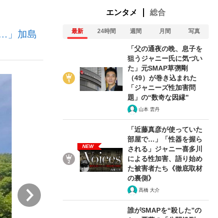
エンタメ
総合
最新
24時間
週間
月間
写真
…」加島
ない資産運用のすべて
「父の通夜の晩、息子を
狙うジャニー氏に気づい
た」元SMAP草彅剛
（49）が巻き込まれた
が悲しい」『北の国から』倉本聰氏（91...
「ジャニーズ性加害問
題」の“数奇な因縁”
山本 雲丹
「近藤真彦が使っていた
部屋で…」「性器を握ら
NEW
される」ジャニー喜多川
による性加害、語り始め
た被害者たち《徹底取材
の裏側》
次
髙橋 大介
誰がSMAPを“殺した”の