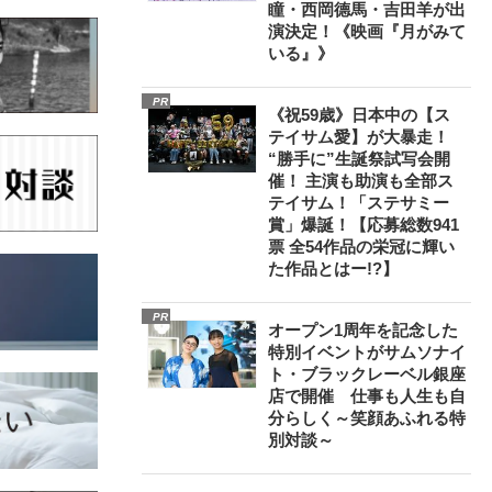
瞳・西岡德馬・吉田羊が出
演決定！《映画『月がみて
いる』》
PR
《祝59歳》日本中の【ス
テイサム愛】が大暴走！
“勝手に”生誕祭試写会開
催！ 主演も助演も全部ス
テイサム！「ステサミー
賞」爆誕！【応募総数941
票 全54作品の栄冠に輝い
た作品とはー!?】
PR
オープン1周年を記念した
特別イベントがサムソナイ
ト・ブラックレーベル銀座
店で開催 仕事も人生も自
分らしく～笑顔あふれる特
別対談～