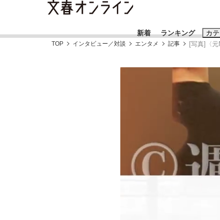
新着
ランキング
カテ
TOP
インタビュー／対談
エンタメ
記事
[写真]〈
スクープ
ニュー
おすすめのキ
#藤田晋
#三
#玉木雄一郎
「90%は失敗する。でも…」本田圭佑が初め
終戦から81年