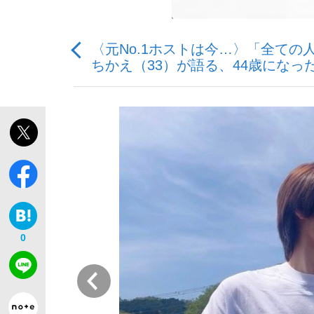
〈元No.1ホストは今…〉「全て
ちかえ（33）が語る、44歳になっ
「敗因分析は一切聞かれなかった」侍ジャパン選
キングの誕生を、目撃せよ。
the Style
0
前
「目標達成できなかったからと言って…」サッ