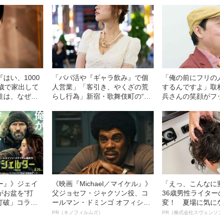
はい、1000
「パパ活や『ギャラ飲み』で個
「俺の前にフリの
7歳で家出して
人営業」「客引き、やくざの荒
するんですよ」取
性は、なぜ自
らし行為」新宿・歌舞伎町の“夜
兵さんの笑顔がフ
際をさせたの
の店”を襲ったコロナ禍の“非常事
間
態”
ー』》ジェイ
《映画『Michael／マイケル』》
「えっ、こんなに
がお盆を“打
父ジョセフ・ジャクソン役、コ
36歳男性ライタ
眠打破」コラ
ールマン・ドミンゴ オフィシャ
変！ 夏場に気に
ルインタビュー“観客を魅了した
オイ”や“ベタつき
PR（キノフィルムズ）
PR（株式会社スヴェンソ