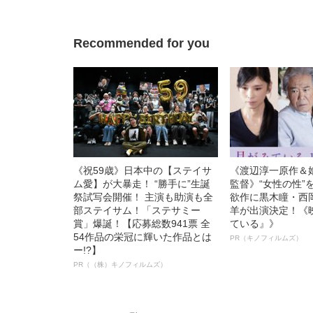
の長男が直面した「加害者家族
への暴力」
Recommended for you
《祝59歳》日本中の【ステイサ
《渡辺淳一原作＆
ム愛】が大暴走！ “勝手に”生誕
監督》“女性の性”
祭試写会開催！ 主演も助演も全
欲作に黒木瞳・西
部ステイサム！「ステサミー
羊が出演決定！《
賞」爆誕！【応募総数941票 全
ている』》
54作品の栄冠に輝いた作品とは
PR（キノフィルムズ）
ー!?】
PR（（株）キノフィルムズ）