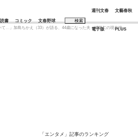
週刊文春
文藝春秋
読書
コミック
文春野球
検索
いて…」加島ちかえ（33）が語る、44歳になった夫・城咲仁の現在地
電子版
PLUS
インタビュー
読書
#松田聖子
む将棋
BC日本代表“敗戦”の真実 選手が明かす...
「エンタメ」記事のランキング