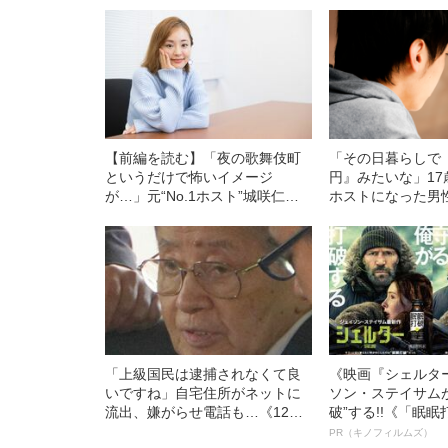
【前編を読む】「夜の歌舞伎町
「その日暮らしで『
というだけで怖いイメージ
円』みたいな」1
が…」元“No.1ホスト”城咲仁の
ホストになった男
妻（33）が明かす、意外すぎる
分の彼女に援助交
馴れ初め
か
「上級国民は逮捕されなくて良
《映画『シェルタ
いですね」自宅住所がネットに
ソン・ステイサム
流出、嫌がらせ電話も…《12人
破”する!!《「眠
死傷の池袋暴走事故》飯塚幸三
ボ》
PR（キノフィルムズ）