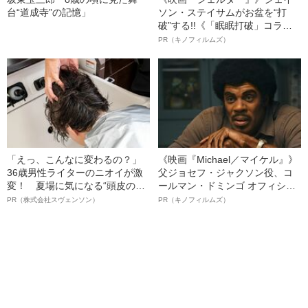
台“道成寺”の記憶」
ソン・ステイサムがお盆を“打
破”する!!《「眠眠打破」コラ
ボ》
PR（キノフィルムズ）
「えっ、こんなに変わるの？」
《映画『Michael／マイケル』》
36歳男性ライターのニオイが激
父ジョセフ・ジャクソン役、コ
変！ 夏場に気になる“頭皮のニ
ールマン・ドミンゴ オフィシャ
オイ”や“ベタつき”を解消す
ルインタビュー“観客を魅了した
PR（株式会社スヴェンソン）
PR（キノフィルムズ）
る、“ウィッグのスペシャリス
名優、複雑な父親像への想いを
ト”が生み出した徹底ケアとは
語る”《日本興収70億円突破》