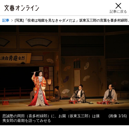
記事に戻る
記事
[写真]「役者は地獄を見なきゃダメだよ」坂東玉三郎の言葉を喜多村緑
思誠塾の岡田（喜多村緑郎）に、お園（坂東玉三郎）は攘
(画像 1/16)
夷女郎の最期を語ってみせる