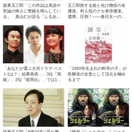
坂東玉三郎「この作品は美談や
玉三郎扮する姫と化け物役の名
世論の怖さに警鐘を鳴らしてい
優達。村人役のクセ者俳優達。
る」 真山仁が語る『ふるあめ
濃厚、圧倒！――春日太一の木
りかに袖はぬらさじ』を玉三郎
曜邦画劇場
が愛してやまない理由
「あなたが選ぶ大河ドラマ ベス
「1950年生まれの料亭の子」が
ト1は？」結果発表……3位『篤
歌舞伎の女形として頂点を極め
姫』、2位『龍馬伝』、では1位
るまで
は？
坂東玉三郎「8歳の頃に見た舞
《映画『シェルター』》ジェイ