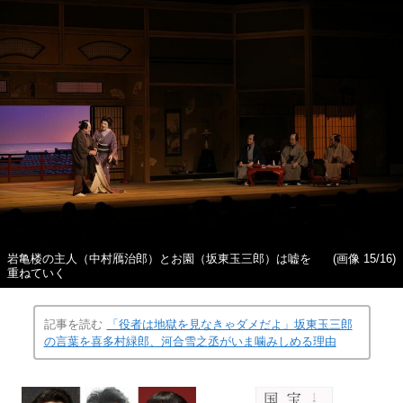
岩亀楼の主人（中村鴈治郎）とお園（坂東玉三郎）は嘘を
(画像 15/16)
重ねていく
記事を読む
「役者は地獄を見なきゃダメだよ」坂東玉三郎
の言葉を喜多村緑郎、河合雪之丞がいま噛みしめる理由