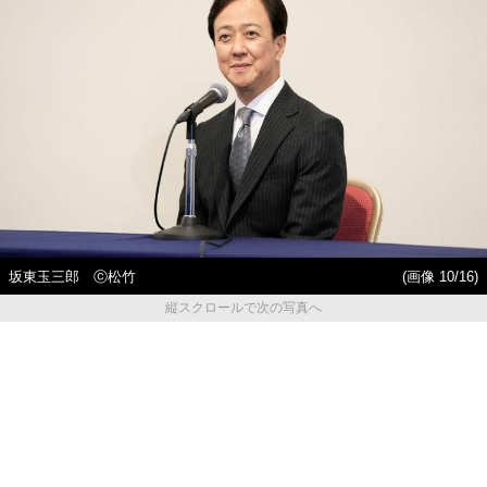
坂東玉三郎 ⓒ松竹
(画像 10/16)
縦スクロールで次の写真へ