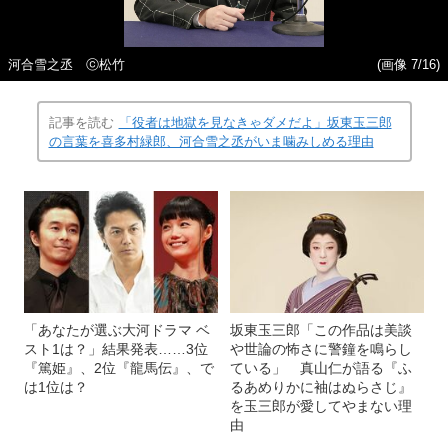
河合雪之丞 ⓒ松竹
(画像 7/16)
記事を読む
「役者は地獄を見なきゃダメだよ」坂東玉三郎
の言葉を喜多村緑郎、河合雪之丞がいま噛みしめる理由
「あなたが選ぶ大河ドラマ ベ
坂東玉三郎「この作品は美談
スト1は？」結果発表……3位
や世論の怖さに警鐘を鳴らし
『篤姫』、2位『龍馬伝』、で
ている」 真山仁が語る『ふ
は1位は？
るあめりかに袖はぬらさじ』
を玉三郎が愛してやまない理
由