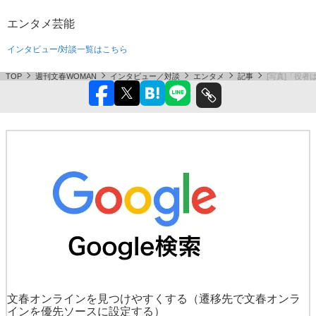
エンタメ
芸能
インタビュー/対談一覧はこちら
TOP
週刊文春WOMAN
インタビュー／対談
エンタメ
記事
[写真]「役
文春オンラインを見つけやすくする
（遷移先で文春オンラ
インを優先ソースに設定する）