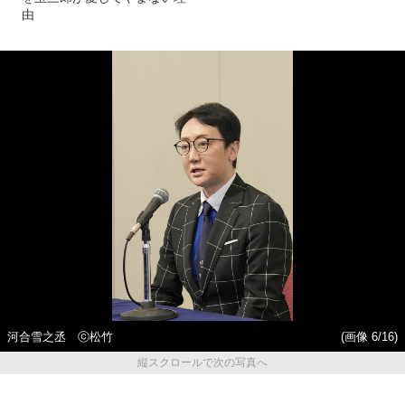
由
河合雪之丞 ⓒ松竹
(画像 6/16)
縦スクロールで次の写真へ