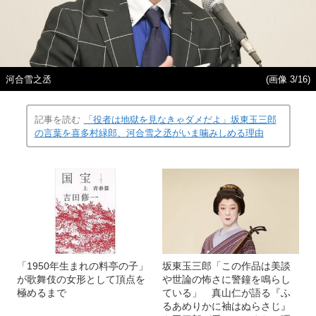
河合雪之丞
(画像 3/16)
記事を読む
「役者は地獄を見なきゃダメだよ」坂東玉三郎
の言葉を喜多村緑郎、河合雪之丞がいま噛みしめる理由
「1950年生まれの料亭の子」
坂東玉三郎「この作品は美談
が歌舞伎の女形として頂点を
や世論の怖さに警鐘を鳴らし
極めるまで
ている」 真山仁が語る『ふ
るあめりかに袖はぬらさじ』