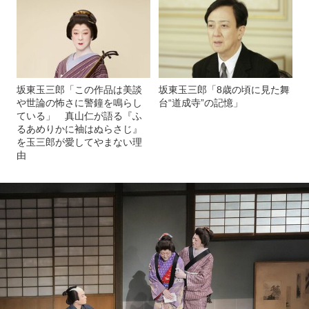
坂東玉三郎「この作品は美談
坂東玉三郎「8歳の頃に見た舞
や世論の怖さに警鐘を鳴らし
台“道成寺”の記憶」
ている」 真山仁が語る『ふ
るあめりかに袖はぬらさじ』
を玉三郎が愛してやまない理
由