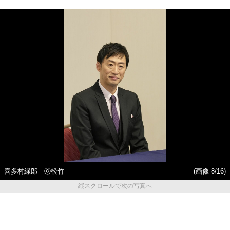
喜多村緑郎 ⓒ松竹
(画像 8/16)
縦スクロールで次の写真へ