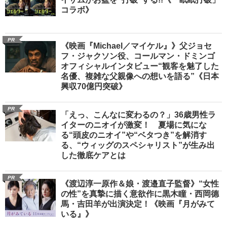
コラボ》
PR
《映画『Michael／マイケル』》父ジョセ
フ・ジャクソン役、コールマン・ドミンゴ
オフィシャルインタビュー“観客を魅了した
名優、複雑な父親像への想いを語る”《日本
興収70億円突破》
PR
「えっ、こんなに変わるの？」36歳男性ラ
イターのニオイが激変！ 夏場に気にな
る“頭皮のニオイ”や“ベタつき”を解消す
る、“ウィッグのスペシャリスト”が生み出
した徹底ケアとは
PR
《渡辺淳一原作＆娘・渡邉直子監督》“女性
の性”を真摯に描く意欲作に黒木瞳・西岡德
馬・吉田羊が出演決定！《映画『月がみて
いる』》