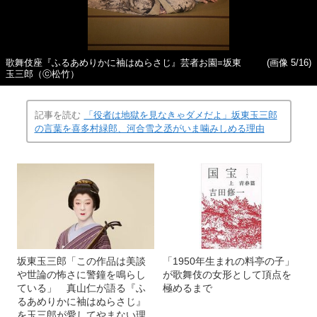
歌舞伎座『ふるあめりかに袖はぬらさじ』芸者お園=坂東
(画像 5/16)
玉三郎（ⓒ松竹）
記事を読む
「役者は地獄を見なきゃダメだよ」坂東玉三郎
の言葉を喜多村緑郎、河合雪之丞がいま噛みしめる理由
坂東玉三郎「この作品は美談
「1950年生まれの料亭の子」
や世論の怖さに警鐘を鳴らし
が歌舞伎の女形として頂点を
ている」 真山仁が語る『ふ
極めるまで
るあめりかに袖はぬらさじ』
を玉三郎が愛してやまない理