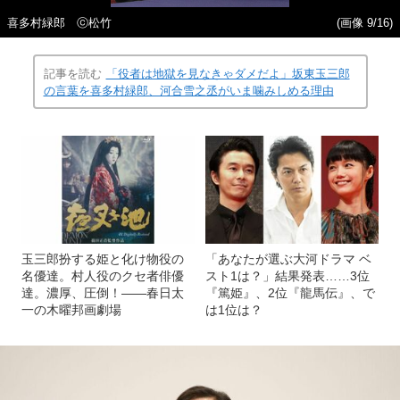
喜多村緑郎 ⓒ松竹
(画像 9/16)
記事を読む
「役者は地獄を見なきゃダメだよ」坂東玉三郎
の言葉を喜多村緑郎、河合雪之丞がいま噛みしめる理由
玉三郎扮する姫と化け物役の
「あなたが選ぶ大河ドラマ ベ
名優達。村人役のクセ者俳優
スト1は？」結果発表……3位
達。濃厚、圧倒！――春日太
『篤姫』、2位『龍馬伝』、で
一の木曜邦画劇場
は1位は？