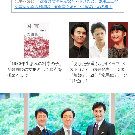
記事を読む
「役者は地獄を見なきゃダメだよ」坂東玉三郎
の言葉を喜多村緑郎、河合雪之丞がいま噛みしめる理由
「1950年生まれの料亭の子」
「あなたが選ぶ大河ドラマ ベ
が歌舞伎の女形として頂点を
スト1は？」結果発表……3位
極めるまで
『篤姫』、2位『龍馬伝』、で
は1位は？