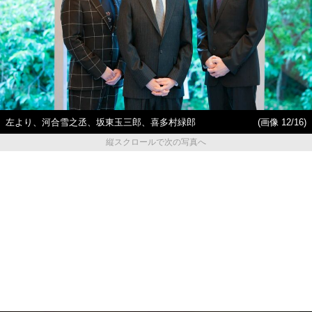
左より、河合雪之丞、坂東玉三郎、喜多村緑郎
(画像 12/16)
縦スクロールで次の写真へ