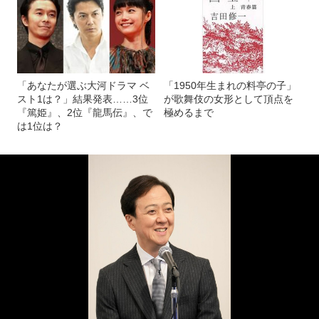
「あなたが選ぶ大河ドラマ ベ
「1950年生まれの料亭の子」
スト1は？」結果発表……3位
が歌舞伎の女形として頂点を
『篤姫』、2位『龍馬伝』、で
極めるまで
は1位は？