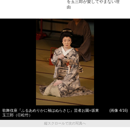
を玉三郎が愛してやまない理
由
歌舞伎座『ふるあめりかに袖はぬらさじ』芸者お園=坂東
(画像 4/16)
玉三郎（ⓒ松竹）
縦スクロールで次の写真へ