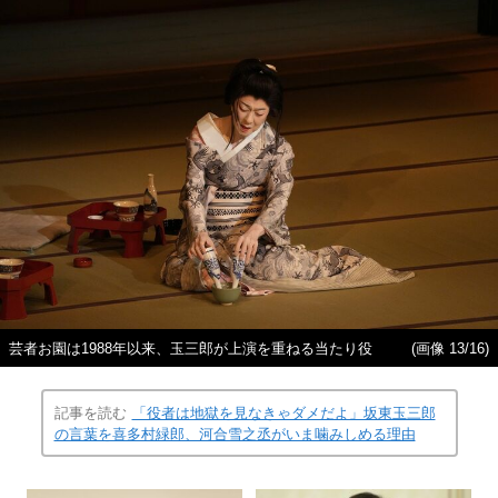
芸者お園は1988年以来、玉三郎が上演を重ねる当たり役
(画像 13/16)
記事を読む
「役者は地獄を見なきゃダメだよ」坂東玉三郎
の言葉を喜多村緑郎、河合雪之丞がいま噛みしめる理由