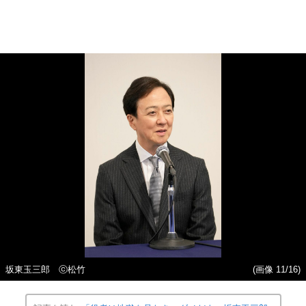
坂東玉三郎 ⓒ松竹
(画像 11/16)