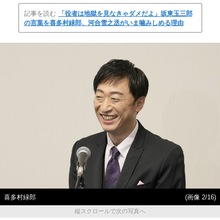
記事を読む
「役者は地獄を見なきゃダメだよ」坂東玉三郎
の言葉を喜多村緑郎、河合雪之丞がいま噛みしめる理由
喜多村緑郎
(画像 2/16)
縦スクロールで次の写真へ