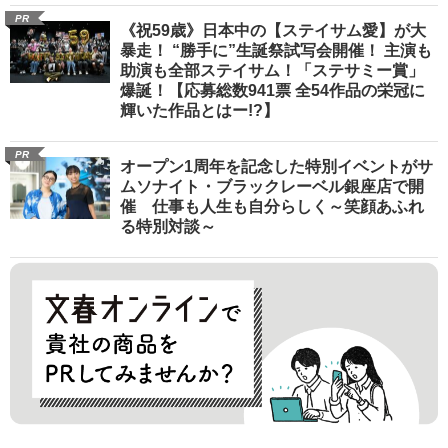
PR
《祝59歳》日本中の【ステイサム愛】が大
暴走！ “勝手に”生誕祭試写会開催！ 主演も
助演も全部ステイサム！「ステサミー賞」
爆誕！【応募総数941票 全54作品の栄冠に
輝いた作品とはー!?】
PR
オープン1周年を記念した特別イベントがサ
ムソナイト・ブラックレーベル銀座店で開
催 仕事も人生も自分らしく～笑顔あふれ
る特別対談～