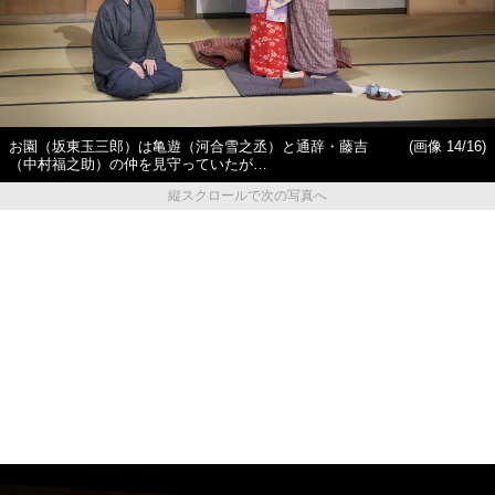
お園（坂東玉三郎）は亀遊（河合雪之丞）と通辞・藤吉
(画像 14/16)
（中村福之助）の仲を見守っていたが…
縦スクロールで次の写真へ