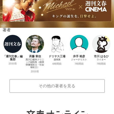
著者
「週刊文春」編
斉藤 章佳
ドリヤス工場
井手 裕彦
市川 はるひ
集部
西川口榎本クリニ
漫画家
ジャーナリスト
ライター
ック副院長（精神
20分前
6時間前
7時間前
7時間前
保健福祉士・社会
福祉士）
20分前
その他の著者を見る