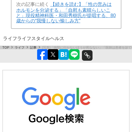
次の記事に続く
【続きを読む】「性の営みは
ホルモンを分泌する」「自慰も素晴らしいこ
と」現役精神科医・和田秀樹氏が提唱する、80
歳からの“我慢しない愉しみ方”
ライフ
ライフスタイル
ヘルス
TOP
ライフ
記事
[写真]「病院に行かないほうが死なない」「医師は患者を診