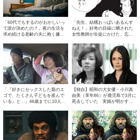
「60代でもするのがおかしいっ
「先生、結構おっぱいあるんす
て誰が決めたの？」夜の生活を
ねえ！」好奇の目線に晒された
求め続ける老齢の夫に抱く嫌悪
女性教師が生徒にかけた、忘れ
感…63歳女性が考え抜いて下し
られない“意味深な言葉”
た“ある決断”
「『好きにセックスした親のエ
【独自】昭和の大女優・小川真
ゴで、たくさん子どもを産んで
由美（享年86）が鹿児島で3月に
いる』と…」46歳までに10人を
死去していた 実娘が明かす
出産した熊本大家族の母が
「毒母」の素顔と空白の晩年
（66）振り返る、39年間の子育
て