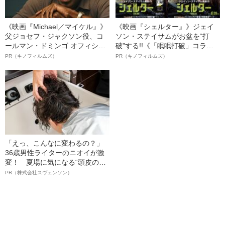
《映画『Michael／マイケル』》
《映画『シェルター』》ジェイ
父ジョセフ・ジャクソン役、コ
ソン・ステイサムがお盆を“打
ールマン・ドミンゴ オフィシャ
破”する!!《「眠眠打破」コラ
ルインタビュー“観客を魅了した
ボ》
PR（キノフィルムズ）
PR（キノフィルムズ）
名優、複雑な父親像への想いを
語る”《日本興収70億円突破》
「えっ、こんなに変わるの？」
36歳男性ライターのニオイが激
変！ 夏場に気になる“頭皮のニ
オイ”や“ベタつき”を解消す
PR（株式会社スヴェンソン）
る、“ウィッグのスペシャリス
ト”が生み出した徹底ケアとは