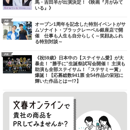
馬・吉田羊が出演決定！《映画『月がみて
いる』》
PR
オープン1周年を記念した特別イベントがサ
ムソナイト・ブラックレーベル銀座店で開
催 仕事も人生も自分らしく～笑顔あふれ
る特別対談～
PR
《祝59歳》日本中の【ステイサム愛】が大
暴走！ “勝手に”生誕祭試写会開催！ 主演も
助演も全部ステイサム！「ステサミー賞」
爆誕！【応募総数941票 全54作品の栄冠に
輝いた作品とはー!?】