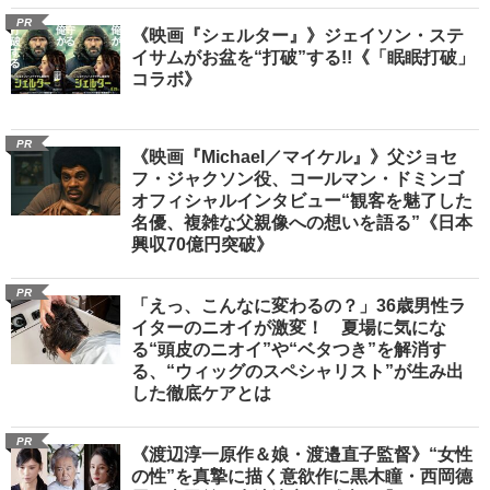
PR
《映画『シェルター』》ジェイソン・ステ
イサムがお盆を“打破”する!!《「眠眠打破」
コラボ》
PR
《映画『Michael／マイケル』》父ジョセ
フ・ジャクソン役、コールマン・ドミンゴ
オフィシャルインタビュー“観客を魅了した
名優、複雑な父親像への想いを語る”《日本
興収70億円突破》
PR
「えっ、こんなに変わるの？」36歳男性ラ
イターのニオイが激変！ 夏場に気にな
る“頭皮のニオイ”や“ベタつき”を解消す
る、“ウィッグのスペシャリスト”が生み出
した徹底ケアとは
PR
《渡辺淳一原作＆娘・渡邉直子監督》“女性
の性”を真摯に描く意欲作に黒木瞳・西岡德