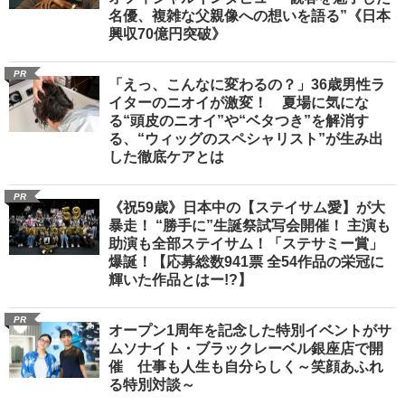
名優、複雑な父親像への想いを語る”《日本
興収70億円突破》
PR
「えっ、こんなに変わるの？」36歳男性ラ
イターのニオイが激変！ 夏場に気にな
る“頭皮のニオイ”や“ベタつき”を解消す
る、“ウィッグのスペシャリスト”が生み出
した徹底ケアとは
PR
《祝59歳》日本中の【ステイサム愛】が大
暴走！ “勝手に”生誕祭試写会開催！ 主演も
助演も全部ステイサム！「ステサミー賞」
爆誕！【応募総数941票 全54作品の栄冠に
輝いた作品とはー!?】
PR
オープン1周年を記念した特別イベントがサ
ムソナイト・ブラックレーベル銀座店で開
催 仕事も人生も自分らしく～笑顔あふれ
る特別対談～