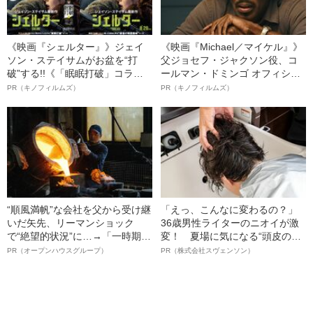
《映画『シェルター』》ジェイ
《映画『Michael／マイケル』》
ソン・ステイサムがお盆を“打
父ジョセフ・ジャクソン役、コ
破”する!!《「眠眠打破」コラ
ールマン・ドミンゴ オフィシャ
ボ》
ルインタビュー“観客を魅了した
PR（キノフィルムズ）
PR（キノフィルムズ）
名優、複雑な父親像への想いを
語る”《日本興収70億円突破》
“順風満帆”な会社を父から受け継
「えっ、こんなに変わるの？」
いだ矢先、リーマンショック
36歳男性ライターのニオイが激
で“絶望的状況”に…→「一時期は
変！ 夏場に気になる“頭皮のニ
納品3年待ち」のヒット商品を生
オイ”や“ベタつき”を解消す
PR（オープンハウスグループ）
PR（株式会社スヴェンソン）
んで危機を脱した四代目社長が
る、“ウィッグのスペシャリス
明かす、“逆転の戦術”
ト”が生み出した徹底ケアとは