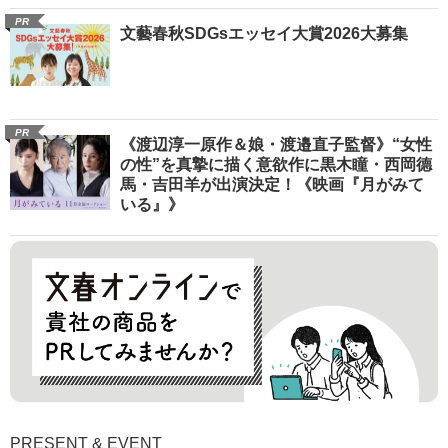
PR
文藝春秋SDGsエッセイ大賞2026大募集
PR
《渡辺淳一原作＆娘・渡邉直子監督》“女性
の性”を真摯に描く意欲作に黒木瞳・西岡德
馬・吉田羊が出演決定！《映画『月がみて
いる』》
PRESENT & EVENT