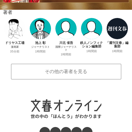
著者
ドリヤス工場
池上 彰
川北 省吾
鉄人ノンフィク
「週刊文春」編
ション編集部
集部
漫画家
ジャーナリスト
国際ジャーナリス
ト
1時間前
1時間前
35分前
1時間前
1時間前
その他の著者を見る