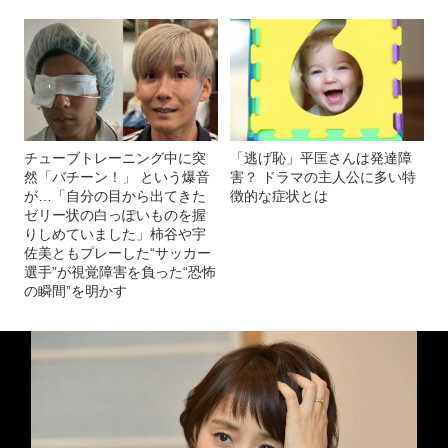
チューブトレーニング中に突
「逃げ恥」平匡さんは発達障
然「バチーン！」 という爆音
害？ ドラマの主人公に多い特
が…「自分の目から出てきた
徴的な症状とは
ゼリー状の白っぽいものを握
りしめていました」柿谷や宇
佐美ともプレーした“サッカー
選手”が視覚障害を負った“恐怖
の瞬間”を明かす