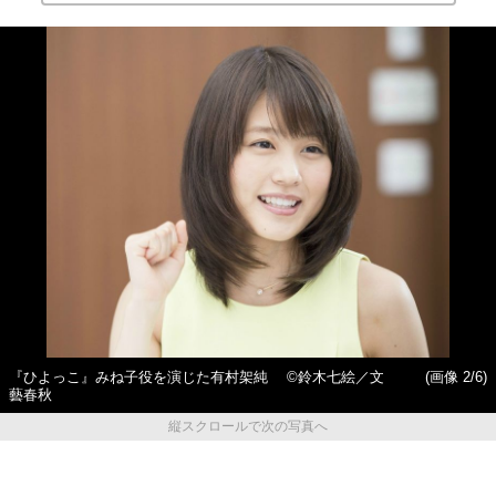
『ひよっこ』みね子役を演じた有村架純 ©鈴木七絵／文
(画像 2/6)
藝春秋
縦スクロールで次の写真へ