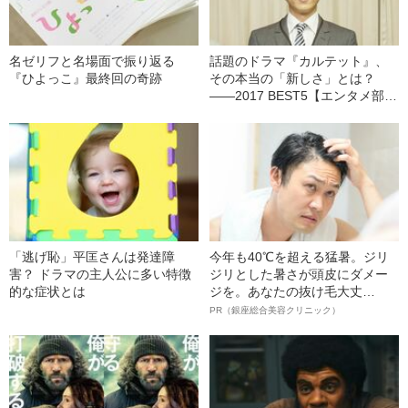
名ゼリフと名場面で振り返る
話題のドラマ『カルテット』、
『ひよっこ』最終回の奇跡
その本当の「新しさ」とは？
――2017 BEST5【エンタメ部門
3位】
「逃げ恥」平匡さんは発達障
今年も40℃を超える猛暑。ジリ
害？ ドラマの主人公に多い特徴
ジリとした暑さが頭皮にダメー
的な症状とは
ジを。あなたの抜け毛大丈
夫！？
PR（銀座総合美容クリニック）