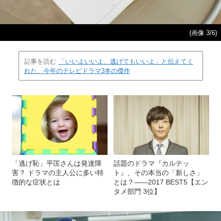
(画像 3/6)
記事を読む
「いいよいいよ、逃げてもいいよ」と伝えてく
れた、今年のテレビドラマ3本の傑作
「逃げ恥」平匡さんは発達障
話題のドラマ『カルテッ
害？ ドラマの主人公に多い特
ト』、その本当の「新しさ」
徴的な症状とは
とは？――2017 BEST5【エン
タメ部門 3位】