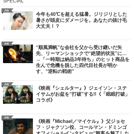
SPECIAL
PR
今年も40℃を超える猛暑。ジリジリとした
暑さが頭皮にダメージを。あなたの抜け毛
大丈夫！？
PR
“順風満帆”な会社を父から受け継いだ矢
先、リーマンショックで“絶望的状況”に…
→「一時期は納品3年待ち」のヒット商品を
生んで危機を脱した四代目社長が明か
す、“逆転の戦術”
PR
《映画『シェルター』》ジェイソン・ステ
イサムがお盆を“打破”する!!《「眠眠打破」
コラボ》
PR
《映画『Michael／マイケル』》父ジョセ
フ・ジャクソン役、コールマン・ドミンゴ
オフィシャルインタビュー“観客を魅了した