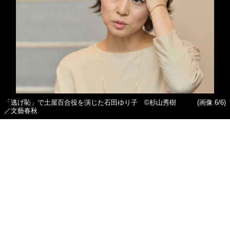
「逃げ恥」で土屋百合役を演じた石田ゆり子 ©杉山秀樹
(画像 6/6)
／文藝春秋