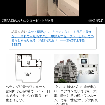
部屋入口のわきにクローゼットがある
(画像 5/11)
記事を読む
ネット環境なし、キッチンなし、お風呂も使え
ない…それでも最高すぎた「中銀カプセルタワービル」での
暮らしを振り返る〈内観写真あり〉――2022年上半期
BEST5
ベランダ50畳のワンルーム、
【ついに解体へ】お湯が出な
玄関開けたら0秒でトイレ…日
い、エアコン取り付けも一大
本で続々「ナゾの間取り」が
事、酸欠注意の極小ワンルー
生まれるワケ
ム。でも…世紀の“ナゾの間取
り”の行方