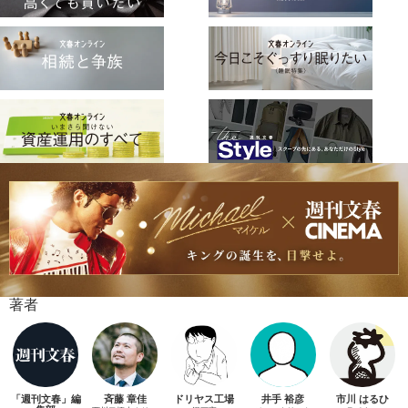
著者
「週刊文春」編
斉藤 章佳
ドリヤス工場
井手 裕彦
市川 はるひ