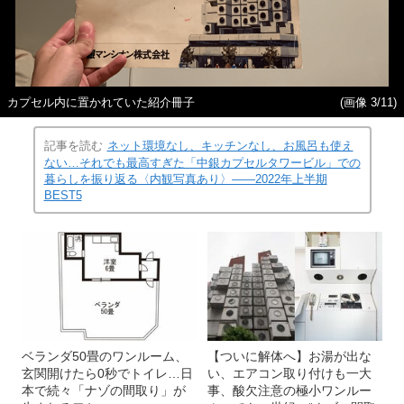
カプセル内に置かれていた紹介冊子
(画像 3/11)
記事を読む
ネット環境なし、キッチンなし、お風呂も使え
ない…それでも最高すぎた「中銀カプセルタワービル」での
暮らしを振り返る〈内観写真あり〉――2022年上半期
BEST5
ベランダ50畳のワンルーム、
【ついに解体へ】お湯が出な
玄関開けたら0秒でトイレ…日
い、エアコン取り付けも一大
本で続々「ナゾの間取り」が
事、酸欠注意の極小ワンルー