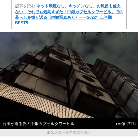
記事を読む
ネット環境なし、キッチンなし、お風呂も使え
ない…それでも最高すぎた「中銀カプセルタワービル」での
暮らしを振り返る〈内観写真あり〉――2022年上半期
BEST5
台風が迫る夜の中銀カプセルタワービル
(画像 2/11)
縦スクロールで次の写真へ