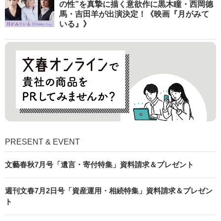
の性”を真摯に描く意欲作に黒木瞳・西岡德
馬・吉田羊が出演決定！《映画『月がみて
いる』》
PRESENT & EVENT
文藝春秋7月号「遺言・寄付特集」資料請求＆プレゼント
週刊文春7月2日号「資産運用・相続特集」資料請求＆プレゼン
ト