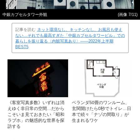
中銀カプセルタワー外観
(画像 7/11)
記事を読む
ネット環境なし、キッチンなし、お風呂も使え
ない…それでも最高すぎた「中銀カプセルタワービル」での
暮らしを振り返る〈内観写真あり〉――2022年上半期
BEST5
《客室写真多数》いずれは消
ベランダ50畳のワンルーム、
えゆく非日常の空間…だから
玄関開けたら0秒でトイレ…日
こそいま見ておきたい「昭和
本で続々「ナゾの間取り」が
ラブホ」の魅惑的な世界を探
生まれるワケ
訪する