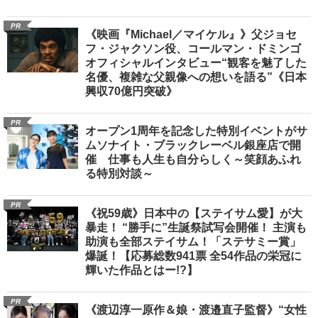
PR
《映画『Michael／マイケル』》父ジョセ
フ・ジャクソン役、コールマン・ドミンゴ
オフィシャルインタビュー“観客を魅了した
名優、複雑な父親像への想いを語る”《日本
興収70億円突破》
PR
オープン1周年を記念した特別イベントがサ
ムソナイト・ブラックレーベル銀座店で開
催 仕事も人生も自分らしく～笑顔あふれ
る特別対談～
PR
《祝59歳》日本中の【ステイサム愛】が大
暴走！ “勝手に”生誕祭試写会開催！ 主演も
助演も全部ステイサム！「ステサミー賞」
爆誕！【応募総数941票 全54作品の栄冠に
輝いた作品とはー!?】
PR
《渡辺淳一原作＆娘・渡邉直子監督》“女性