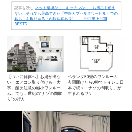
記事を読む
ネット環境なし、キッチンなし、お風呂も使え
ない…それでも最高すぎた「中銀カプセルタワービル」での
暮らしを振り返る〈内観写真あり〉――2022年上半期
BEST5
【ついに解体へ】お湯が出な
ベランダ50畳のワンルーム、
い、エアコン取り付けも一大
玄関開けたら0秒でトイレ…日
事、酸欠注意の極小ワンルー
本で続々「ナゾの間取り」が
ム。でも…世紀の“ナゾの間取
生まれるワケ
り”の行方