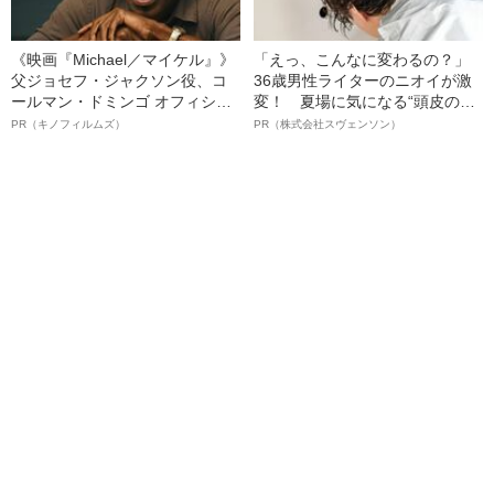
《映画『Michael／マイケル』》
「えっ、こんなに変わるの？」
父ジョセフ・ジャクソン役、コ
36歳男性ライターのニオイが激
ールマン・ドミンゴ オフィシャ
変！ 夏場に気になる“頭皮のニ
ルインタビュー“観客を魅了した
オイ”や“ベタつき”を解消す
PR（キノフィルムズ）
PR（株式会社スヴェンソン）
名優、複雑な父親像への想いを
る、“ウィッグのスペシャリス
語る”《日本興収70億円突破》
ト”が生み出した徹底ケアとは