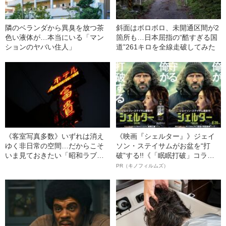
隣のベランダから異臭を放つ茶
斜面はボロボロ、未開通区間が2
色い液体が…本当にいる「マン
箇所も…日本屈指の“酷すぎる国
ションのヤバい住人」
道”261キロを全線走破してみた
《客室写真多数》いずれは消え
《映画『シェルター』》ジェイ
ゆく非日常の空間…だからこそ
ソン・ステイサムがお盆を“打
いま見ておきたい「昭和ラブ
破”する!!《「眠眠打破」コラ
ホ」の魅惑的な世界を探訪する
ボ》
PR（キノフィルムズ）