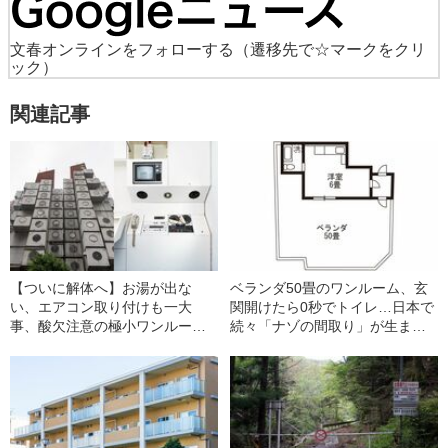
文春オンラインをフォローする
（遷移先で☆マークをクリ
ック）
関連記事
【ついに解体へ】お湯が出な
ベランダ50畳のワンルーム、玄
い、エアコン取り付けも一大
関開けたら0秒でトイレ…日本で
事、酸欠注意の極小ワンルー
続々「ナゾの間取り」が生まれ
ム。でも…世紀の“ナゾの間取
るワケ
り”の行方