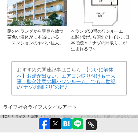
隣のベランダから異臭を放つ
ベランダ50畳のワンルーム、
茶色い液体が…本当にいる
玄関開けたら0秒でトイレ…日
「マンションのヤバい住人」
本で続々「ナゾの間取り」が
生まれるワケ
おすすめの関連記事はこちら
【ついに解体
へ】お湯が出ない、エアコン取り付けも一大
事、酸欠注意の極小ワンルーム。でも…世紀
の“ナゾの間取り”の行方
ライフ
社会
ライフスタイル
アート
TOP
ライフ
記事
[写真]ネット環境なし、キッチンなし、お風呂も使えない…そ