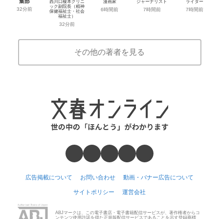
集部
西川口榎本クリニ
漫画家
ジャーナリスト
ライター
ック副院長（精神
32分前
6時間前
7時間前
7時間前
保健福祉士・社会
福祉士）
32分前
その他の著者を見る
広告掲載について
お問い合わせ
動画・バナー広告について
サイトポリシー
運営会社
ABJマークは、この電子書店・電子書籍配信サービスが、著作権者からコ
ンテンツ使用許諾を得た正規版配信サービスであることを示す登録商標