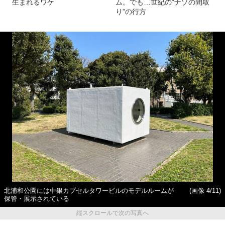
生まれるワケ
ム。でも…世紀の“ナゾの間取
り”の行方
北浦和公園には中銀カプセルタワービルのモデルルームが
(画像 4/11)
保管・展示されている
縦スクロールで次の写真へ