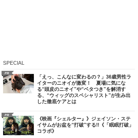
SPECIAL
PR
「えっ、こんなに変わるの？」36歳男性ラ
イターのニオイが激変！ 夏場に気にな
る“頭皮のニオイ”や“ベタつき”を解消す
る、“ウィッグのスペシャリスト”が生み出
した徹底ケアとは
PR
《映画『シェルター』》ジェイソン・ステ
イサムがお盆を“打破”する!!《「眠眠打破」
コラボ》