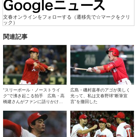
文春オンラインをフォローする
（遷移先で☆マークをクリ
ック）
関連記事
“スリーボール・ノーストライ
広島・磯村嘉孝のアゴが美しく
ク”で沸き起こる拍手 広島・高
光って、私は文春野球“断筆宣
橋建さんがファンに語りかけた
言”を撤回した
こと