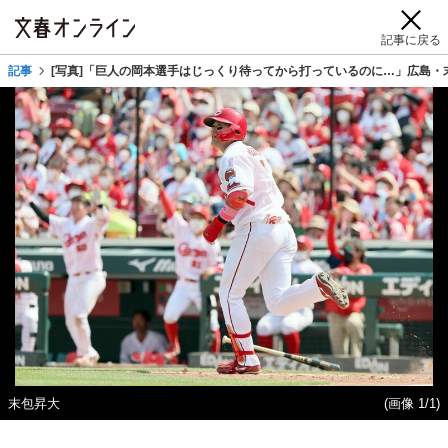
記事に戻る
記事
[写真]「巨人の岡本選手はじっくり待ってから打っているのに…」広島
末包昇大
(画像 1/1)