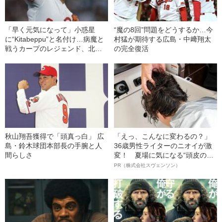
「早く元気になって」小惑星
“魔の8回”問題をどうするか…今
に“Kitabeppu”と名付け…病魔と
村猛が期待する広島・中﨑翔太
戦うカープのレジェンド、北別
の完全復活
府学さんへのエール
秋山翔吾獲得で「頭真っ白」 広
「えっ、こんなに変わるの？」
島・鈴木球団本部長の手腕と人
36歳男性ライターのニオイが激
間らしさ
変！ 夏場に気になる“頭皮のニ
オイ”や“ベタつき”を解消す
PR（株式会社スヴェンソン）
る、“ウィッグのスペシャリス
ト”が生み出した徹底ケアとは