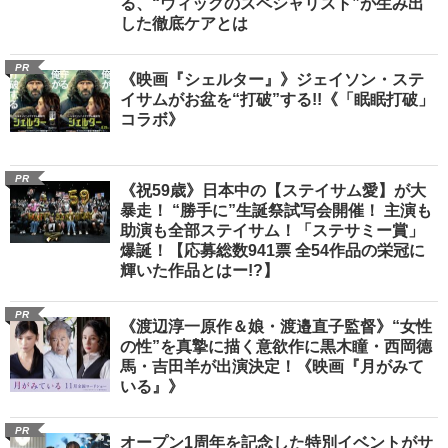
る、“ウィッグのスペシャリスト”が生み出
した徹底ケアとは
PR
《映画『シェルター』》ジェイソン・ステ
イサムがお盆を“打破”する!!《「眠眠打破」
コラボ》
PR
《祝59歳》日本中の【ステイサム愛】が大
暴走！ “勝手に”生誕祭試写会開催！ 主演も
助演も全部ステイサム！「ステサミー賞」
爆誕！【応募総数941票 全54作品の栄冠に
輝いた作品とはー!?】
PR
《渡辺淳一原作＆娘・渡邉直子監督》“女性
の性”を真摯に描く意欲作に黒木瞳・西岡德
馬・吉田羊が出演決定！《映画『月がみて
いる』》
PR
オープン1周年を記念した特別イベントがサ