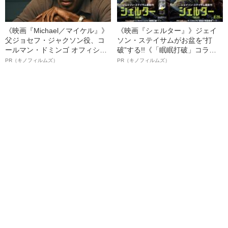
《映画『Michael／マイケル』》
《映画『シェルター』》ジェイ
父ジョセフ・ジャクソン役、コ
ソン・ステイサムがお盆を“打
ールマン・ドミンゴ オフィシャ
破”する!!《「眠眠打破」コラ
ルインタビュー“観客を魅了した
ボ》
PR（キノフィルムズ）
PR（キノフィルムズ）
名優、複雑な父親像への想いを
語る”《日本興収70億円突破》