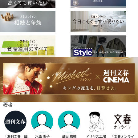
著者
「週刊文春」編
水原 希子
成田 悠輔
ドリヤス工場
「文春オンライ