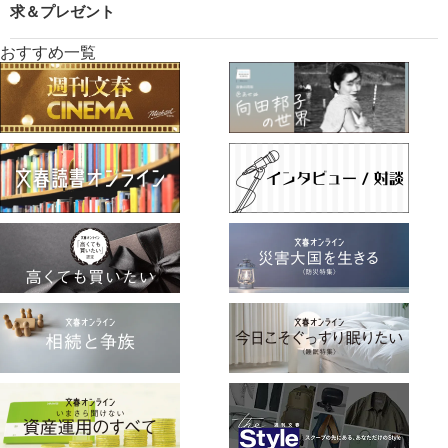
週刊文春8月13日・20日号「終活・エンディング特集」資料請
求＆プレゼント
おすすめ一覧