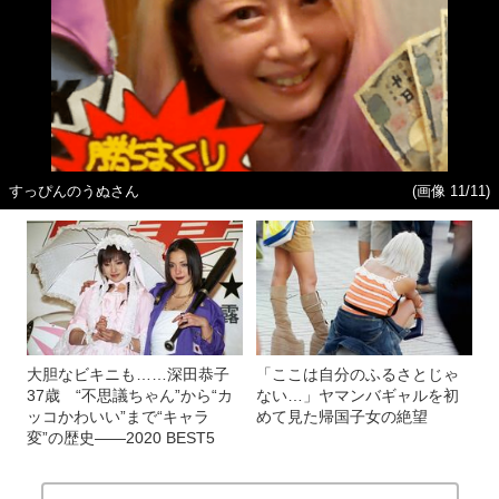
すっぴんのうぬさん
(画像 11/11)
大胆なビキニも……深田恭子
「ここは自分のふるさとじゃ
37歳 “不思議ちゃん”から“カ
ない…」ヤマンバギャルを初
ッコかわいい”まで“キャラ
めて見た帰国子女の絶望