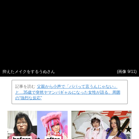
抑えたメイクをするうぬさん
(画像 9/11)
記事を読む
父親から小声で「パパって言うんじゃない」
と…35歳で突然ヤマンバギャルになった女性が語る、周囲
の“強烈な反応”