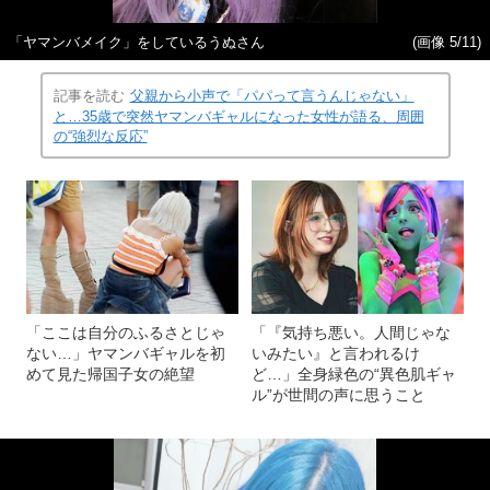
「ヤマンバメイク」をしているうぬさん
(画像 5/11)
記事を読む
父親から小声で「パパって言うんじゃない」
と…35歳で突然ヤマンバギャルになった女性が語る、周囲
の“強烈な反応”
「ここは自分のふるさとじゃ
「『気持ち悪い。人間じゃな
ない…」ヤマンバギャルを初
いみたい』と言われるけ
めて見た帰国子女の絶望
ど…」全身緑色の“異色肌ギャ
ル”が世間の声に思うこと