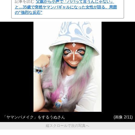
記事を読む
父親から小声で「パパって言うんじゃない」
と…35歳で突然ヤマンバギャルになった女性が語る、周囲
の“強烈な反応”
「ヤマンバメイク」をするうぬさん
(画像 2/11)
縦スクロールで次の写真へ