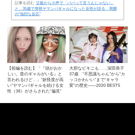
記事を読む
父親から小声で「パパって言うんじゃない」
と…35歳で突然ヤマンバギャルになった女性が語る、周囲
の“強烈な反応”
【前編を読む】「『頭がおか
大胆なビキニも……深田恭子
しい。昔のギャルがいる』と
37歳 “不思議ちゃん”から“カ
言われるけど…」“妖怪度が高
ッコかわいい”まで“キャラ
い”ヤマンバギャルを続ける女
変”の歴史――2020 BEST5
性（38）がさらされた“偏見”