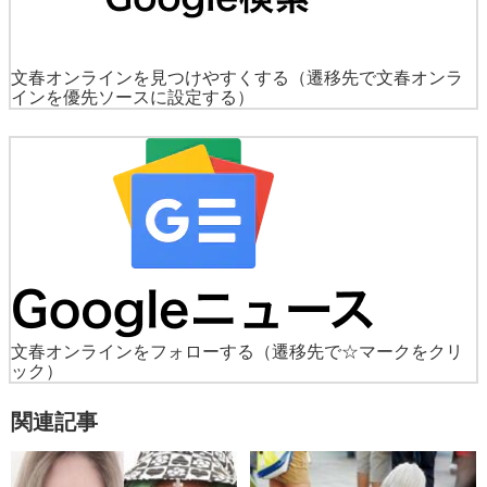
文春オンラインを見つけやすくする
（遷移先で文春オンラ
インを優先ソースに設定する）
文春オンラインをフォローする
（遷移先で☆マークをクリ
ック）