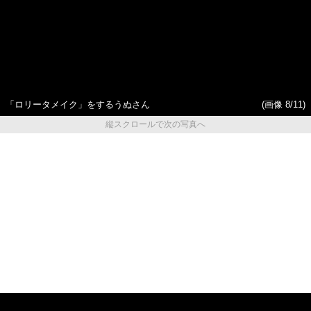
「ロリータメイク」をするうぬさん
(画像 8/11)
縦スクロールで次の写真へ