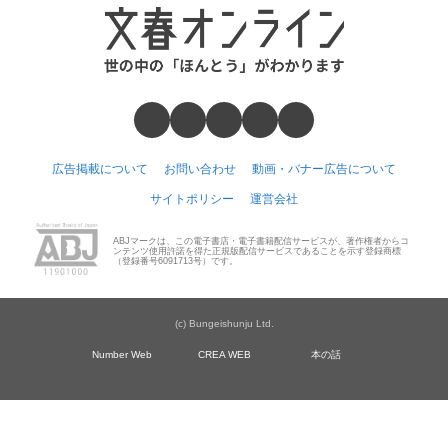
広告掲載について
お問い合わせ
動画・バナー広告について
サイトポリシー
運営会社
ABJマークは、この電子書店・電子書籍配信サービスが、著作権者からコ
ンテンツ使用許諾を得た正規版配信サービスであることを示す登録商標
（登録番号6091713号）です。
(c) Bungeishunju Ltd.
Number Web
CREA WEB
本の話