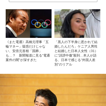
《また電通》高橋元理事「五
「黒人の下半身に惹かれて結
輪マネー」疑惑だけじゃな
婚したんだろ」ケニア人男性
い、安倍元首相「国葬」
と結婚した日本人女性（31）
も…？ 新聞報道に見る“電通
に“誹謗中傷”殺到…本人が語
案件の闇”が深すぎた
る、日本で感じる“外国人差
別”のリアル