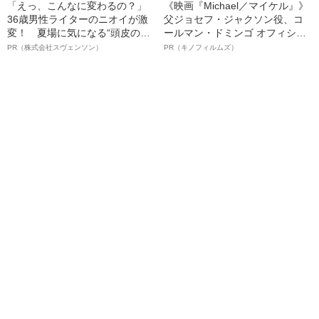
「えっ、こんなに変わるの？」
《映画『Michael／マイケル』》
36歳男性ライターのニオイが激
父ジョセフ・ジャクソン役、コ
変！ 夏場に気になる“頭皮のニ
ールマン・ドミンゴ オフィシャ
オイ”や“ベタつき”を解消す
ルインタビュー“観客を魅了した
PR（株式会社スヴェンソン）
PR（キノフィルムズ）
る、“ウィッグのスペシャリス
名優、複雑な父親像への想いを
ト”が生み出した徹底ケアとは
語る”《日本興収70億円突破》