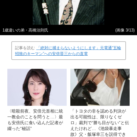
1歳違いの弟・高橋治則氏
(画像 3/13)
記事を読む
「絶対に捕まらないようにします」元電通“五輪
招致のキーマン”への安倍晋三からの直電
〈暗殺前夜、安倍元首相に統
「トヨタの非を認める判決が
一教会のことを問うと…〉最
出る可能性は、限りなくゼ
も安倍氏に食い込んだ記者が
ロ」裁判で“勝ち目がない”と伝
綴った“秘話”
えたけれど…《池袋暴走事
故》父・飯塚幸三を説得でき