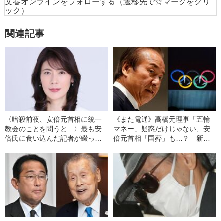
文春オンラインをフォローする
（遷移先で☆マークをクリ
ック）
関連記事
〈暗殺前夜、安倍元首相に統一
《また電通》高橋元理事「五輪
教会のことを問うと…〉最も安
マネー」疑惑だけじゃない、安
倍氏に食い込んだ記者が綴っ
倍元首相「国葬」も…？ 新聞
た“秘話”
報道に見る“電通案件の闇”が深す
ぎた