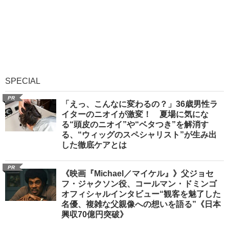
SPECIAL
PR
「えっ、こんなに変わるの？」36歳男性ラ
イターのニオイが激変！ 夏場に気にな
る“頭皮のニオイ”や“ベタつき”を解消す
る、“ウィッグのスペシャリスト”が生み出
した徹底ケアとは
PR
《映画『Michael／マイケル』》父ジョセ
フ・ジャクソン役、コールマン・ドミンゴ
オフィシャルインタビュー“観客を魅了した
名優、複雑な父親像への想いを語る”《日本
興収70億円突破》