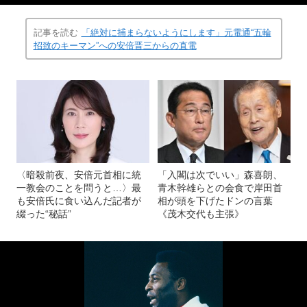
記事を読む
「絶対に捕まらないようにします」元電通“五輪
招致のキーマン”への安倍晋三からの直電
〈暗殺前夜、安倍元首相に統
「入閣は次でいい」森喜朗、
一教会のことを問うと…〉最
青木幹雄らとの会食で岸田首
も安倍氏に食い込んだ記者が
相が頭を下げたドンの言葉
綴った“秘話”
《茂木交代も主張》