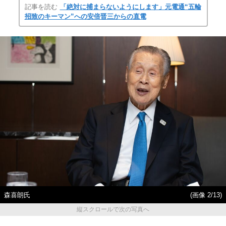
記事を読む
「絶対に捕まらないようにします」元電通“五輪
招致のキーマン”への安倍晋三からの直電
森喜朗氏
(画像 2/13)
縦スクロールで次の写真へ