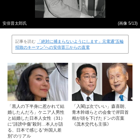
安倍晋太郎氏
(画像 5/13)
記事を読む
「絶対に捕まらないようにします」元電通“五輪
招致のキーマン”への安倍晋三からの直電
「黒人の下半身に惹かれて結
「入閣は次でいい」森喜朗、
婚したんだろ」ケニア人男性
青木幹雄らとの会食で岸田首
と結婚した日本人女性（31）
相が頭を下げたドンの言葉
に“誹謗中傷”殺到…本人が語
《茂木交代も主張》
る、日本で感じる“外国人差
別”のリアル