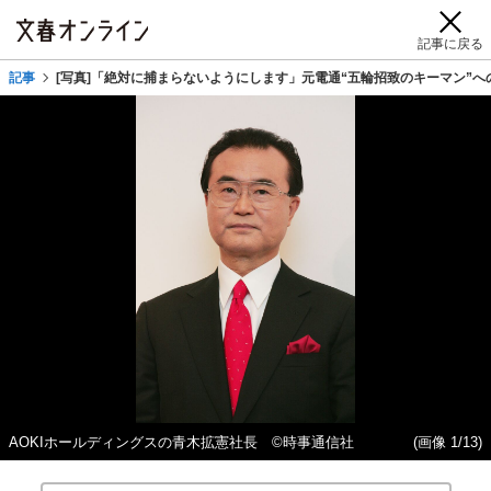
記事に戻る
記事
[写真]「絶対に捕まらないようにします」元電通“五輪招致のキーマン”
AOKIホールディングスの青木拡憲社長 ©時事通信社
(画像 1/13)