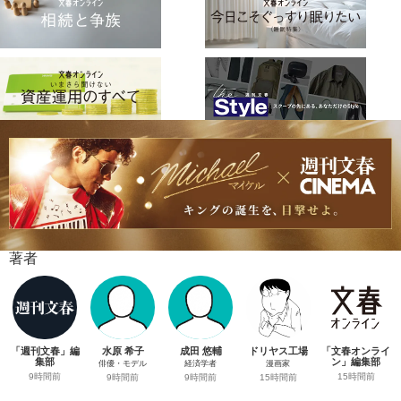
著者
「週刊文春」編
水原 希子
成田 悠輔
ドリヤス工場
「文春オンライ
集部
ン」編集部
俳優・モデル
経済学者
漫画家
9時間前
15時間前
9時間前
9時間前
15時間前