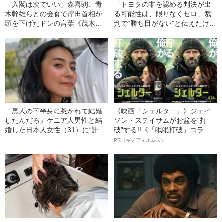
「入閣は次でいい」森喜朗、青
「トヨタの非を認める判決が出
木幹雄らとの会食で岸田首相が
る可能性は、限りなくゼロ」裁
頭を下げたドンの言葉《茂木交
判で“勝ち目がない”と伝えたけれ
代も主張》
ど…《池袋暴走事故》父・飯塚
幸三を説得できなかった「長男
の葛藤」
「黒人の下半身に惹かれて結婚
《映画『シェルター』》ジェイ
したんだろ」ケニア人男性と結
ソン・ステイサムがお盆を“打
婚した日本人女性（31）に“誹謗
破”する!!《「眠眠打破」コラ
中傷”殺到…本人が語る、日本で
ボ》
PR（キノフィルムズ）
感じる“外国人差別”のリアル