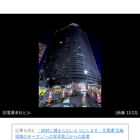
旧電通本社ビル
(画像 11/13)
記事を読む
「絶対に捕まらないようにします」元電通“五輪
招致のキーマン”への安倍晋三からの直電