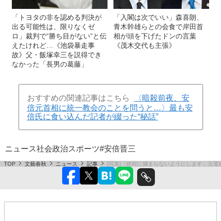
「トヨタの非を認める判決が
「入閣は次でいい」森喜朗、
出る可能性は、限りなくゼ
青木幹雄らとの会食で岸田首
ロ」裁判で“勝ち目がない”と伝
相が頭を下げたドンの言葉
えたけれど…《池袋暴走事
《茂木交代も主張》
故》父・飯塚幸三を説得でき
なかった「長男の葛藤」
おすすめの関連記事はこちら
〈暗殺前夜、安
倍元首相に統一教会のことを問うと…〉最も安
倍氏に食い込んだ記者が綴った“秘話”
ニュース
社会
政治
スポーツ
#安倍晋三
TOP
文藝春秋
ニュース
記事
[写真]「絶対に捕まらないようにします」元電