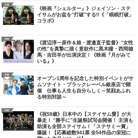
PR
《映画『シェルター』》ジェイソン・ステ
イサムがお盆を“打破”する!!《「眠眠打破」
コラボ》
PR
《渡辺淳一原作＆娘・渡邉直子監督》“女性
の性”を真摯に描く意欲作に黒木瞳・西岡德
馬・吉田羊が出演決定！《映画『月がみて
いる』》
PR
オープン1周年を記念した特別イベントがサ
ムソナイト・ブラックレーベル銀座店で開
催 仕事も人生も自分らしく～笑顔あふれ
る特別対談～
PR
《祝59歳》日本中の【ステイサム愛】が大
暴走！ “勝手に”生誕祭試写会開催！ 主演も
助演も全部ステイサム！「ステサミー賞」
爆誕！【応募総数941票 全54作品の栄冠に