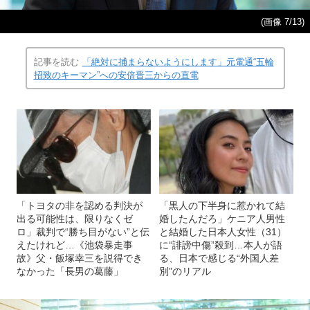
(画像 7/13)
記事を読む
「絶対に捕まらないようにします」元電通“五輪
招致のキーマン”への安倍晋三からの直電
「トヨタの非を認める判決が
「黒人の下半身に惹かれて結
出る可能性は、限りなくゼ
婚したんだろ」ケニア人男性
ロ」裁判で“勝ち目がない”と伝
と結婚した日本人女性（31）
えたけれど…《池袋暴走事
に“誹謗中傷”殺到…本人が語
故》父・飯塚幸三を説得でき
る、日本で感じる“外国人差
なかった「長男の葛藤」
別”のリアル