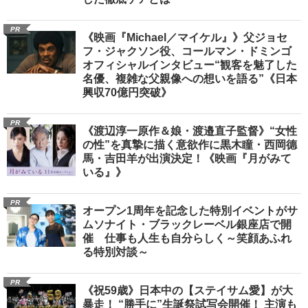
PR
《映画『Michael／マイケル』》父ジョセ
フ・ジャクソン役、コールマン・ドミンゴ
オフィシャルインタビュー“観客を魅了した
名優、複雑な父親像への想いを語る”《日本
興収70億円突破》
PR
《渡辺淳一原作＆娘・渡邉直子監督》“女性
の性”を真摯に描く意欲作に黒木瞳・西岡德
馬・吉田羊が出演決定！《映画『月がみて
いる』》
PR
オープン1周年を記念した特別イベントがサ
ムソナイト・ブラックレーベル銀座店で開
催 仕事も人生も自分らしく～笑顔あふれ
る特別対談～
PR
《祝59歳》日本中の【ステイサム愛】が大
暴走！ “勝手に”生誕祭試写会開催！ 主演も