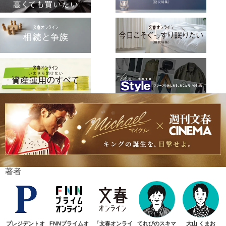
著者
プレジデントオ
FNNプライムオ
「文春オンライ
てれびのスキマ
大山 くまお