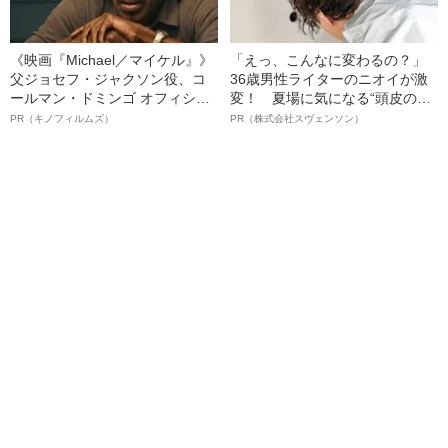
《映画『Michael／マイケル』》
「えっ、こんなに変わるの？」
父ジョセフ・ジャクソン役、コ
36歳男性ライターのニオイが激
ールマン・ドミンゴ オフィシャ
変！ 夏場に気になる“頭皮のニ
ルインタビュー“観客を魅了した
オイ”や“ベタつき”を解消す
PR（キノフィルムズ）
PR（株式会社スヴェンソン）
名優、複雑な父親像への想いを
る、“ウィッグのスペシャリス
語る”《日本興収70億円突破》
ト”が生み出した徹底ケアとは