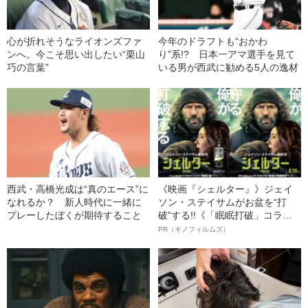
心が折れそうなライオンズファ
今年のドラフトも“おかわ
ンへ。今こそ思い出したい“栗山
り”系!? 日本一アマ選手を見て
巧の言葉”
いる男が西武に勧める5人の逸材
西武・高橋光成は“真のエース”に
《映画『シェルター』》ジェイ
なれるか？ 新人時代に一緒に
ソン・ステイサムがお盆を“打
プレーしたぼくが期待すること
破”する!!《「眠眠打破」コラ
ボ》
PR（キノフィルムズ）