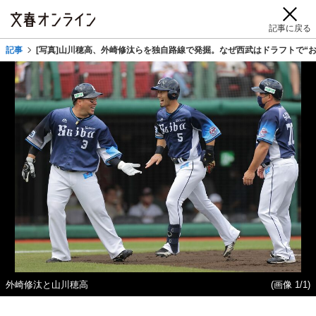
記事に戻る
記事
[写真]山川穂高、外崎修汰らを独自路線で発掘。なぜ西武はドラフトで“
外崎修汰と山川穂高
(画像 1/1)