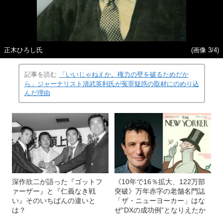
正木ひろし氏
(画像 3/4)
記事を読む
「いいじゃねえか。権力の壁を破るためだか
ら」ジャーナリスト清武英利氏が冤罪疑惑の取材にのめり込
んだ理由
深作欣二が語った『ゴットフ
《10年で16％拡大、122万部
ァーザー』と『仁義なき戦
突破》万年赤字の老舗名門誌
い』そのいちばんの違いと
「ザ・ニューヨーカー」はな
は？
ぜ“DXの成功例”となりえたか