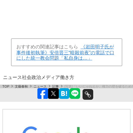
おすすめの関連記事はこちら
《岩田明子氏が
事件後初執筆》安倍晋三“暗殺前夜”の電話で口
にした統一教会問題「私自身は…」
ニュース
社会
政治
メディア
働き方
TOP
文藝春秋
ニュース
記事
[写真]「いいじゃねえか。権力の壁を破るた