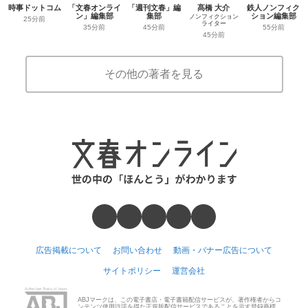
時事ドットコム
「文春オンライ
「週刊文春」編
髙橋 大介
鉄人ノンフィク
ン」編集部
集部
ション編集部
ノンフィクション
25分前
ライター
35分前
45分前
55分前
45分前
その他の著者を見る
広告掲載について
お問い合わせ
動画・バナー広告について
サイトポリシー
運営会社
ABJマークは、この電子書店・電子書籍配信サービスが、著作権者からコ
ンテンツ使用許諾を得た正規版配信サービスであることを示す登録商標