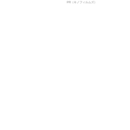
中、かたせ梨乃（69）の美しす
ルインタビュー“観客を魅了した
PR（キノフィルムズ）
ぎる“熟れ方”
名優、複雑な父親像への想いを
語る”《日本興収70億円突破》