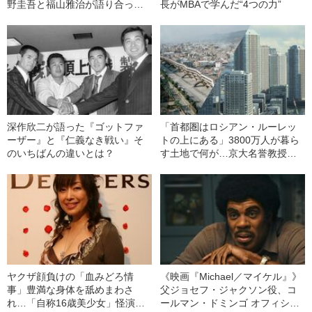
野圭吾と福山雅治が語り合った
長がMBAで学んだ“4つの力”
『ガリレオ』の秘密
深作欣二が語った『ゴットファ
「首都圏はロシアン・ルーレッ
ーザー』と『仁義なき戦い』そ
トの上にある」3800万人が暮ら
のいちばんの違いとは？
す土地で何が…京大名誉教授が
解説する「首都直下地震」のメ
カニズム
ヤクザ顔負けの「血みどろ情
《映画『Michael／マイケル』》
事」豊満な身体を舐めまわさ
父ジョセフ・ジャクソン役、コ
れ…「自称16歳美少女」怪演
ールマン・ドミンゴ オフィシャ