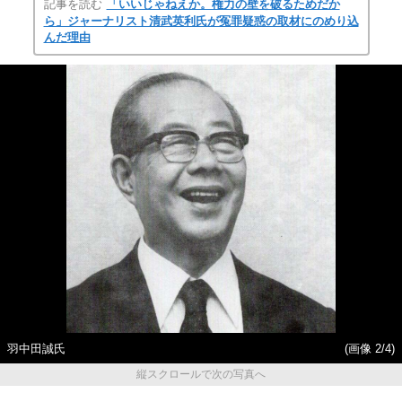
記事を読む
「いいじゃねえか。権力の壁を破るためだか
ら」ジャーナリスト清武英利氏が冤罪疑惑の取材にのめり込
んだ理由
羽中田誠氏
(画像 2/4)
縦スクロールで次の写真へ