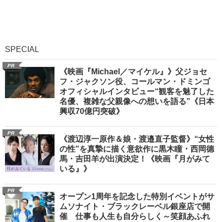
SPECIAL
PR
《映画『Michael／マイケル』》父ジョセ
フ・ジャクソン役、コールマン・ドミンゴ
オフィシャルインタビュー“観客を魅了した
名優、複雑な父親像への想いを語る”《日本
興収70億円突破》
PR
《渡辺淳一原作＆娘・渡邉直子監督》“女性
の性”を真摯に描く意欲作に黒木瞳・西岡德
馬・吉田羊が出演決定！《映画『月がみて
いる』》
PR
オープン1周年を記念した特別イベントがサ
ムソナイト・ブラックレーベル銀座店で開
催 仕事も人生も自分らしく～笑顔あふれ