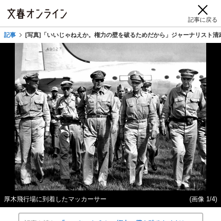
記事に戻る
記事
[写真]「いいじゃねえか。権力の壁を破るためだから」ジャーナリスト
厚木飛行場に到着したマッカーサー
(画像 1/4)