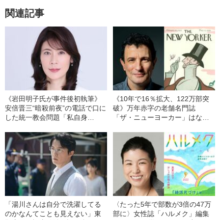
関連記事
《岩田明子氏が事件後初執筆》
《10年で16％拡大、122万部突
安倍晋三“暗殺前夜”の電話で口に
破》万年赤字の老舗名門誌
した統一教会問題「私自身
「ザ・ニューヨーカー」はな
は…」
ぜ“DXの成功例”となりえたか
「湯川さんは自分で洗濯してる
〈たった5年で部数が3倍の47万
のかなんてことも見えない」東
部に〉女性誌「ハルメク」編集