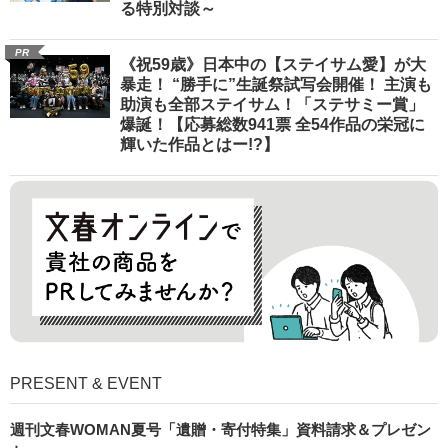
る特別対談～
PR
《祝59歳》日本中の【ステイサム愛】が大
暴走！ “勝手に”生誕祭試写会開催！ 主演も
助演も全部ステイサム！「ステサミー賞」
爆誕！【応募総数941票 全54作品の栄冠に
輝いた作品とはー!?】
PRESENT & EVENT
週刊文春WOMAN夏号「遺贈・寄付特集」資料請求＆プレゼン