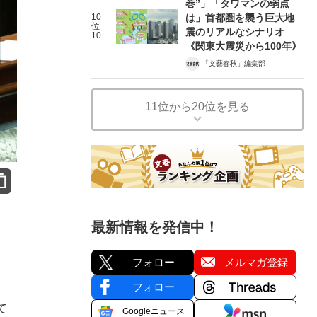
巻”」「タワマンの弱点
10
は」首都圏を襲う巨大地
位
震のリアルなシナリオ
10
《関東大震災から100年》
「文藝春秋」編集部
11位から20位を見る
最新情報を発信中！
フォロー
メルマガ登録
フォロー
て
Googleニュース