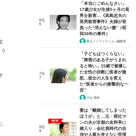
「本当にごめんなさい」
17歳少女が生後5ヶ月の長
男を殺害…《高島忠夫の
6位
長男殺害事件》夫婦が背
6
負った“消えない傷”（昭
和39年の事件）
鉄人ノンフィクション編集部
安
こう
「子どもはつくらない」
「障害のある子がうまれ
ると怖い」15歳で被爆し
た女性の決断に医者が激
7位
そ
7
怒…彼女の人生を変え
た“医者からの衝撃的な一
言”
小山 美砂
妻は「離婚してしまった
ほうが」と…元・商社マ
NEW
ンの夫が京都の名料亭に
た
8位
婿入り→会社員時代の自
8
信や人脈を使えない苦境