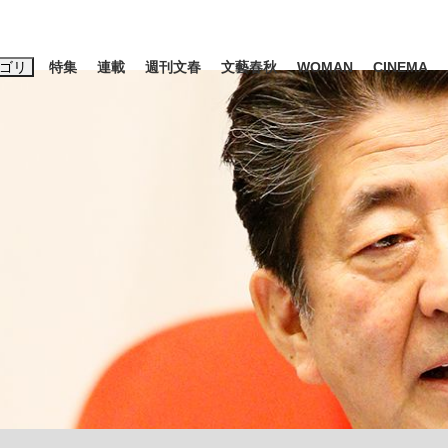
ゴリ
特集
連載
週刊文春
文藝春秋
WOMAN
CINEMA
キーワード入力
ス
エンタメ
ライフ
ビジネス
ーワードタグ一覧
山凌輝
#高市早苗
#後藤真希
#森岡毅
#城彰二
#内田有紀
観る将棋、読
#亀和田武
て明かした日本代表監督に...
「最悪の空気のまま解散」W