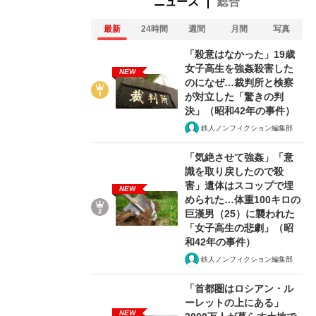
ニュース
総合
最新
24時間
週間
月間
写真
「殺意はなかった」19歳
女子高生を強姦殺害した
NEW
のになぜ…裁判所と検察
が対立した「驚きの判
決」（昭和42年の事件）
鉄人ノンフィクション編集部
「気絶させて強姦」「意
識を取り戻したので殺
害」遺体はスコップで埋
NEW
められた…体重100キロの
巨漢男（25）に襲われた
「女子高生の悲劇」（昭
和42年の事件）
鉄人ノンフィクション編集部
「首都圏はロシアン・ル
ーレットの上にある」
NEW