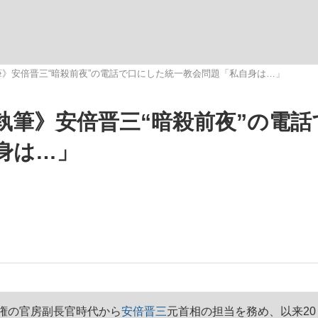
いまさら聞け
》安倍晋三“暗殺前夜”の電話で口にした統一教会問題「私自身は…」
執筆》安倍晋三“暗殺前夜”の電話
手が証言した“NPB聞...
「クマが悪者扱いされているの
身は…」
もっと見る
カー日本代表・森保一監督...
権の官房副長官時代から
安倍晋三
元首相の担当を務め、以来20