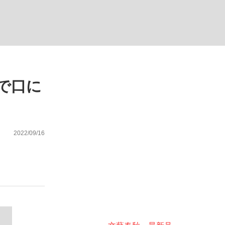
ない資産運用のすべて
で口に
が悲しい」『北の国から』倉本聰氏（91...
2022/09/16