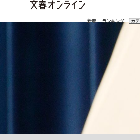
新着
ランキング
カテ
スクープ
ニュー
おすすめのキ
#藤田晋
#三
#玉木雄一郎
「90%は失敗する。でも…」本田圭佑が初め
終戦から81年