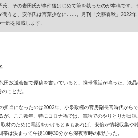
子氏。その岩田氏が事件後はじめて筆を執ったのが本稿です。
もっと見る
問うと、安倍氏は言葉少なに……。月刊「文藝春秋」2022年
の一部を掲載します。
字
代田放送会館で原稿を書いていると、携帯電話が鳴った。液晶
分のことだ。
の担当になったのは2002年、小泉政権の官房副長官時代から
いるが、ここ数年、特にコロナ禍では、電話でのやりとりが日課
、取材のために電話をかけるときもあれば、安倍が情報収集や
帯は決まって午後10時30分から深夜零時の間だった。