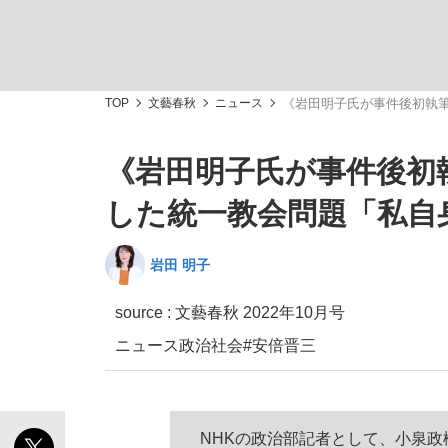
TOP
文藝春秋
ニュース
《岩田明子氏が事件後初執筆
《岩田明子氏が事件後初
「敗因分析は一切聞かれなかった」侍ジャパン選
キングの誕生を、目撃せよ。
した統一教会問題「私自
岩田 明子
source :
文藝春秋 2022年10月号
the Style
ニュース
政治
社会
#安倍晋三
「目標達成できなかったからと言って…」サッ
NHKの政治部記者として、小泉政