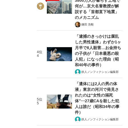
3800万人が暮らす土地で
何が…京大名誉教授が解
説する「首都直下地震」
のメカニズム
鎌田 浩毅
「逮捕のきっかけは腐乱
した男性遺体」わずか1ヶ
月半で8人殺害…お金持ち
4位
の子供が「日本最悪の殺
4
人犯」になった理由（昭
和40年の事件）
鉄人ノンフィクション編集部
「遺体には2人の男の体
液」東京の河川で発見さ
れたのは“女性の溺死
5位
体”⋯27歳CAを殺した犯
5
人は誰だ（昭和34年の事
件）
鉄人ノンフィクション編集部