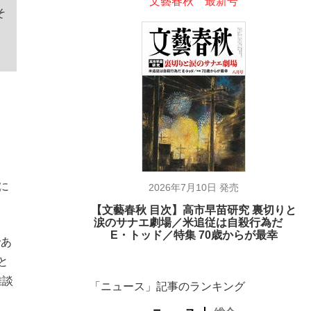
文藝春秋 最新号
そ
に
2026年7月10日 発売
【文藝春秋 目次】高市早苗研究 裏切りと
涙のサナエ劇場／米追従は自殺行為だ
E・トッド／特集 70歳からが最幸
であ
と
雑談
「ニュース」記事のランキング