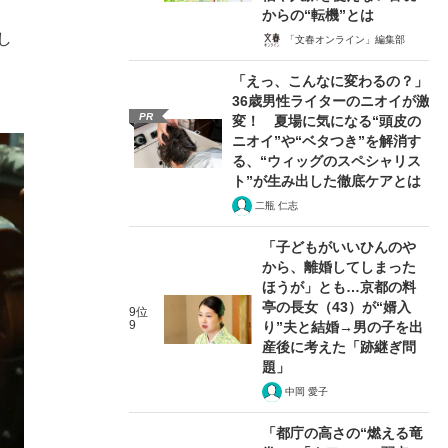
からの“転機”とは
し
「文春オンライン」編集部
「えっ、こんなに変わるの？」
36歳男性ライターのニオイが激
PR
変！ 夏場に気になる“頭皮の
ニオイ”や“ベタつき”を解消す
る、“ウィッグのスペシャリス
ト”が生み出した徹底ケアとは
二瓶 仁志
「子どもがいいひんのや
から、離婚してしまった
ほうが」とも…京都の料
亭の長女（43）が“婿入
9位
9
り”夫と結婚→男の子を出
産後に考えた「跡継ぎ問
題」
中岡 愛子
「都庁の高さの“燃える竜