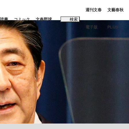
週刊文春
文藝春秋
読書
コミック
文春野球
検索
電子版
PLUS
インタビュー
読書
#松田聖子
む将棋
BC日本代表“敗戦”の真実 選手が明かす...