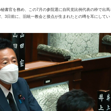
の秘書官を務め、この7月の参院選に自民党比例代表の枠で出馬
2、3日前に、旧統一教会と接点が生まれたとの噂を耳にしてい